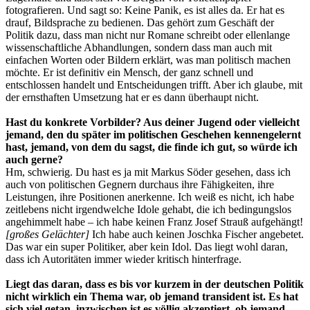
fotografieren. Und sagt so: Keine Panik, es ist alles da. Er hat es
drauf, Bildsprache zu bedienen. Das gehört zum Geschäft der
Politik dazu, dass man nicht nur Romane schreibt oder ellenlange
wissenschaftliche Abhandlungen, sondern dass man auch mit
einfachen Worten oder Bildern erklärt, was man politisch machen
möchte. Er ist definitiv ein Mensch, der ganz schnell und
entschlossen handelt und Entscheidungen trifft. Aber ich glaube, mit
der ernsthaften Umsetzung hat er es dann überhaupt nicht.
Hast du konkrete Vorbilder? Aus deiner Jugend oder vielleicht
jemand, den du später im politischen Geschehen kennengelernt
hast, jemand, von dem du sagst, die finde ich gut, so würde ich
auch gerne?
Hm, schwierig. Du hast es ja mit Markus Söder gesehen, dass ich
auch von politischen Gegnern durchaus ihre Fähigkeiten, ihre
Leistungen, ihre Positionen anerkenne. Ich weiß es nicht, ich habe
zeitlebens nicht irgendwelche Idole gehabt, die ich bedingungslos
angehimmelt habe – ich habe keinen Franz Josef Strauß aufgehängt!
[großes Gelächter]
Ich habe auch keinen Joschka Fischer angebetet.
Das war ein super Politiker, aber kein Idol. Das liegt wohl daran,
dass ich Autoritäten immer wieder kritisch hinterfrage.
Liegt das daran, dass es bis vor kurzem in der deutschen Politik
nicht wirklich ein Thema war, ob jemand transident ist. Es hat
sich viel getan, inzwischen ist es völlig akzeptiert, ob jemand