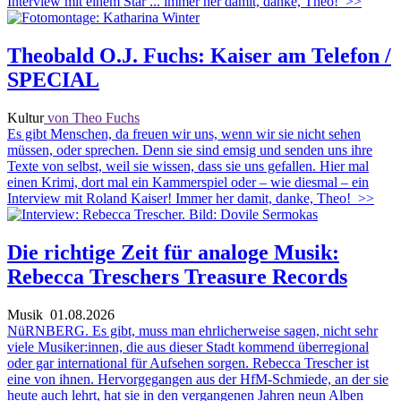
Interview mit einem Star ... immer her damit, danke, Theo!
>>
Theobald O.J. Fuchs: Kaiser am Telefon /
SPECIAL
Kultur
von Theo Fuchs
Es gibt Menschen, da freuen wir uns, wenn wir sie nicht sehen
müssen, oder sprechen. Denn sie sind emsig und senden uns ihre
Texte von selbst, weil sie wissen, dass sie uns gefallen. Hier mal
einen Krimi, dort mal ein Kammerspiel oder – wie diesmal – ein
Interview mit Roland Kaiser! Immer her damit, danke, Theo!
>>
Die richtige Zeit für analoge Musik:
Rebecca Treschers Treasure Records
Musik
01.08.2026
NüRNBERG. Es gibt, muss man ehrlicherweise sagen, nicht sehr
viele Musiker:innen, die aus dieser Stadt kommend überregional
oder gar international für Aufsehen sorgen. Rebecca Trescher ist
eine von ihnen. Hervorgegangen aus der HfM-Schmiede, an der sie
heute auch lehrt, hat sie in den vergangenen Jahren neun Alben