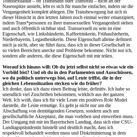
Transsexualität – ob Transmann oder Transfrau – nicht an der
Nasenspitze ansieht, lebt es sich für manche einfacher, indem sie die
Vergangenheit komplett ablegen. Die Transbewegung hat sich in
dieser Hinsicht in den letzten Jahren noch einmal weiter emanzipiert,
indem Trans*personen zu ihrer transsexuellen Vergangenheit stehen
und auch öffentlich sichtbar sind. Transsexuell zu sein ist eine
Eigenschaft, wie Linkshänderin, Kaffeetrinkerin, Frühaufsteherin,
Niederbayerin, Legasthenikerin. Diese Eigenschaft alleine definiert
mich ja nicht, aber sie führt dazu, dass ich in dieser Gesellschaft in
so vielen Bereichen anecke und Probleme bekomme. Nicht nur ich,
sondern alle anderen, die diese Eigenschaft mit mir teilen.
Worauf ich hinaus will: Ob du jetzt selbst nicht so etwas wie ein
Vorbild bist? Und ob du in den Parlamenten und Ausschüssen,
wo du politisch unterwegs bist, auf Leute triffst, die in der
gleichen Lebenssituation stecken wie du früher?
Ich denke, dass ich dazu einen Beitrag leiste, definitiv. Ich habe so
unendlich viel Zuschriften bekommen, wirklich aus der ganzen
Welt. Ich weiß, dass ich für viele Leute ein positives Role Model
darstelle, die Leute ermutige. Es geht ja nicht nur um die
Abschaffung von demütigenden Gesetzen, sondern auch um
gesellschaftliche Akzeptanz, die man vorleben und einwerben muss.
Der Umgang mit mir im Bayerischen Landtag, dass sich eine CSU-
Landtagspräsidentin hinstellt und deutlich macht, dass ich
respektvoll behandelt werden muss und Diskriminierung in dem