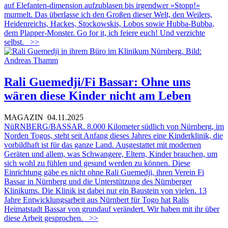
auf Elefanten-dimension aufzublasen bis irgendwer »Stopp!«
murmelt. Das überlasse ich den Großen dieser Welt, den Weilers,
Heidenreichs, Hackes, Stockowskis, Lobos sowie Hubba-Bubba,
dem Plapper-Monster. Go for it, ich feiere euch! Und verzichte
selbst.
>>
Rali Guemedji/Fi Bassar: Ohne uns
wären diese Kinder nicht am Leben
MAGAZIN
04.11.2025
NüRNBERG/BASSAR. 8.000 Kilometer südlich von Nürnberg, im
Norden Togos, steht seit Anfang dieses Jahres eine Kinderklinik, die
vorbildhaft ist für das ganze Land. Ausgestattet mit modernen
Geräten und allem, was Schwangere, Eltern, Kinder brauchen, um
sich wohl zu fühlen und gesund werden zu können. Diese
Einrichtung gäbe es nicht ohne Rali Guemedji, ihren Verein Fi
Bassar in Nürnberg und die Unterstützung des Nürnberger
Klinikums. Die Klinik ist dabei nur ein Baustein von vielen. 13
Jahre Entwicklungsarbeit aus Nürnbert für Togo hat Ralis
Heimatstadt Bassar von grundauf verändert. Wir haben mit ihr über
diese Arbeit gesprochen.
>>