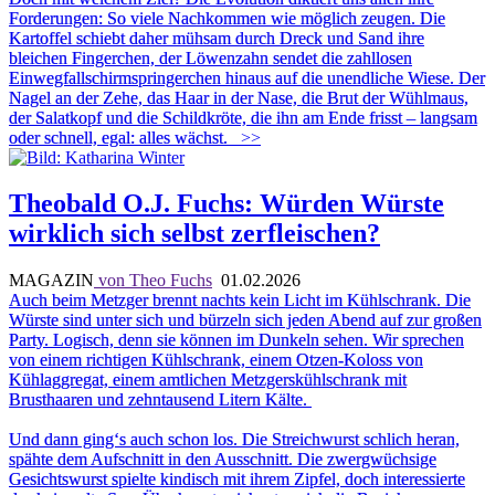
Forderungen: So viele Nachkommen wie möglich zeugen. Die
Kartoffel schiebt daher mühsam durch Dreck und Sand ihre
bleichen Fingerchen, der Löwenzahn sendet die zahllosen
Einwegfallschirmspringerchen hinaus auf die unendliche Wiese. Der
Nagel an der Zehe, das Haar in der Nase, die Brut der Wühlmaus,
der Salatkopf und die Schildkröte, die ihn am Ende frisst – langsam
oder schnell, egal: alles wächst.
>>
Theobald O.J. Fuchs: Würden Würste
wirklich sich selbst zerfleischen?
MAGAZIN
von Theo Fuchs
01.02.2026
Auch beim Metzger brennt nachts kein Licht im Kühlschrank. Die
Würste sind unter sich und bürzeln sich jeden Abend auf zur großen
Party. Logisch, denn sie können im Dunkeln sehen. Wir sprechen
von einem richtigen Kühlschrank, einem Otzen-Koloss von
Kühlaggregat, einem amtlichen Metzgerskühlschrank mit
Brusthaaren und zehntausend Litern Kälte.
Und dann ging‘s auch schon los. Die Streichwurst schlich heran,
spähte dem Aufschnitt in den Ausschnitt. Die zwergwüchsige
Gesichtswurst spielte kindisch mit ihrem Zipfel, doch interessierte