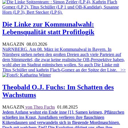
Die Linke zur Kommunalwahl:
Lebensqualität statt Profitlogik
MAGAZIN
08.03.2026
NüRNBERG. Am 08. März ist Kommunalwal in Bayern. In
Nürnberg stehen neben den großen Dreien auch viele Parteien auf
dem Stimmzettel, die zwar keine realistische OB-Perspektive haben,
wohl aber im Stadtrat mitmischen wollen. So auch Die Linke mit
Titus Schüller und kathrin Flach-Gomez an der Spitze der Liste.
>>
Theobald O.J. Fuchs: Im Schatten des
Wachstums
MAGAZIN
von Theo Fuchs
01.08.2025
Jedem Anfang wohnt ein Ende inne [1]. Samen keimen, Pflänzchen
schießen ins Kraut, Jungfalken verlieren ihre flauschigen
Kükendaunen und verwandeln sich in fliegende Mordmaschinen.
Doch mit welchem Ziel? Die Evolution diktiert uns allen ihre