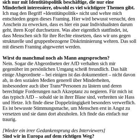
sich nur mit Identitätspolitik beschäftige, die nur eine
Minderheit interessiere, obwohl es viel wichtigere Themen gibt.
Ich mag den Begriff »Identitätspolitik« nicht und wehre mich
entschieden gegen dieses Framing. Hier wird bewusst versucht, den
Anschein zu erwecken, dass es hier ein paar Individualisten darum
geht, ihren Kopf durchsetzen. Was aber eigentlich stattfindet, ist,
dass Menschen sich für ihre Rechte einsetzen, dass wir uns gegen
strukturelle und gruppenbezogene Diskriminierung wehren. Das soll
mit diesem Framing abgewertet werden.
Wirst du manchmal noch als Mann angesprochen?
Nein. Sogar die Abgeordneten der AfD verhalten sich mir
gegenüber im persönlichen Umgang scheiß freundlich. Das hält
einige Abgeordnete – bei einigen ist das dokumentiert – nicht davon
ab, in den sozialen Medien generell über Minderheiten,
insbesondere auch über Trans*Personen zu lästern und deren
berechtigte Forderungen nach Akzeptanz zu negieren. Für mich ist
das typisch AfD – sobald sie in ihrer Blase sind, verbreiten sie Hass
und Hetze. Ich finde diese Doppelzüngigkeit besonders verwerflich.
Es ist bewusste Stimmungsmache, um Menschen erst in Angst zu
versetzen und sie dann dort abzuholen. Ich finde das einfach nur
traurig.
[Wieder ein irrer Gedankensprung des Interviewers]
Sind wir in Europa auf dem richtigen Weg?