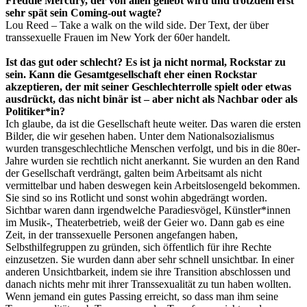
Freddie Mercury, der von allen geliebt wird und trotzdem erst
sehr spät sein Coming-out wagte?
Lou Reed – Take a walk on the wild side. Der Text, der über
transsexuelle Frauen im New York der 60er handelt.
Ist das gut oder schlecht? Es ist ja nicht normal, Rockstar zu
sein. Kann die Gesamtgesellschaft eher einen Rockstar
akzeptieren, der mit seiner Geschlechterrolle spielt oder etwas
ausdrückt, das nicht binär ist – aber nicht als Nachbar oder als
Politiker*in?
Ich glaube, da ist die Gesellschaft heute weiter. Das waren die ersten
Bilder, die wir gesehen haben. Unter dem Nationalsozialismus
wurden transgeschlechtliche Menschen verfolgt, und bis in die 80er-
Jahre wurden sie rechtlich nicht anerkannt. Sie wurden an den Rand
der Gesellschaft verdrängt, galten beim Arbeitsamt als nicht
vermittelbar und haben deswegen kein Arbeitslosengeld bekommen.
Sie sind so ins Rotlicht und sonst wohin abgedrängt worden.
Sichtbar waren dann irgendwelche Paradiesvögel, Künstler*innen
im Musik-, Theaterbetrieb, weiß der Geier wo. Dann gab es eine
Zeit, in der transsexuelle Personen angefangen haben,
Selbsthilfegruppen zu gründen, sich öffentlich für ihre Rechte
einzusetzen. Sie wurden dann aber sehr schnell unsichtbar. In einer
anderen Unsichtbarkeit, indem sie ihre Transition abschlossen und
danach nichts mehr mit ihrer Transsexualität zu tun haben wollten.
Wenn jemand ein gutes Passing erreicht, so dass man ihm seine