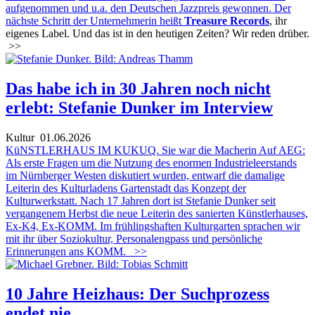
aufgenommen und u.a. den Deutschen Jazzpreis gewonnen. Der
nächste Schritt der Unternehmerin heißt
Treasure Records
, ihr
eigenes Label. Und das ist in den heutigen Zeiten? Wir reden drüber.
>>
Das habe ich in 30 Jahren noch nicht
erlebt: Stefanie Dunker im Interview
Kultur
01.06.2026
KüNSTLERHAUS IM KUKUQ. Sie war die Macherin Auf AEG:
Als erste Fragen um die Nutzung des enormen Industrieleerstands
im Nürnberger Westen diskutiert wurden, entwarf die damalige
Leiterin des Kulturladens Gartenstadt das Konzept der
Kulturwerkstatt. Nach 17 Jahren dort ist Stefanie Dunker seit
vergangenem Herbst die neue Leiterin des sanierten Künstlerhauses,
Ex-K4, Ex-KOMM. Im frühlingshaften Kulturgarten sprachen wir
mit ihr über Soziokultur, Personalengpass und persönliche
Erinnerungen ans KOMM.
>>
10 Jahre Heizhaus: Der Suchprozess
endet nie