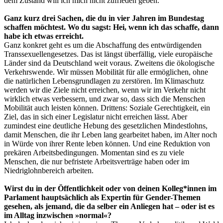
dem Zustand will ich mich nicht zufrieden geben.
Ganz kurz drei Sachen, die du in vier Jahren im Bundestag
schaffen möchtest. Wo du sagst: Hei, wenn ich das schaffe, dann
habe ich etwas erreicht.
Ganz konkret geht es um die Abschaffung des entwürdigenden
Transsexuellengesetzes. Das ist längst überfällig, viele europäische
Länder sind da Deutschland weit voraus. Zweitens die ökologische
Verkehrswende. Wir müssen Mobilität für alle ermöglichen, ohne
die natürlichen Lebensgrundlagen zu zerstören. Im Klimaschutz
werden wir die Ziele nicht erreichen, wenn wir im Verkehr nicht
wirklich etwas verbessern, und zwar so, dass sich die Menschen
Mobilität auch leisten können. Drittens: Soziale Gerechtigkeit, ein
Ziel, das in sich einer Legislatur nicht erreichen lässt. Aber
zumindest eine deutliche Hebung des gesetzlichen Mindestlohns,
damit Menschen, die ihr Leben lang gearbeitet haben, im Alter noch
in Würde von ihrer Rente leben können. Und eine Reduktion von
prekären Arbeitsbedingungen. Momentan sind es zu viele
Menschen, die nur befristete Arbeitsverträge haben oder im
Niedriglohnbereich arbeiten.
Wirst du in der Öffentlichkeit oder von deinen Kolleg*innen im
Parlament hauptsächlich als Expertin für Gender-Themen
gesehen, als jemand, die da selber ein Anliegen hat – oder ist es
im Alltag inzwischen »normal«?