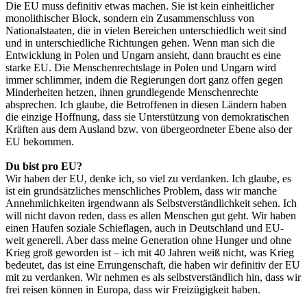
Die EU muss definitiv etwas machen. Sie ist kein einheitlicher
monolithischer Block, sondern ein Zusammenschluss von
Nationalstaaten, die in vielen Bereichen unterschiedlich weit sind
und in unterschiedliche Richtungen gehen. Wenn man sich die
Entwicklung in Polen und Ungarn ansieht, dann braucht es eine
starke EU. Die Menschenrechtslage in Polen und Ungarn wird
immer schlimmer, indem die Regierungen dort ganz offen gegen
Minderheiten hetzen, ihnen grundlegende Menschenrechte
absprechen. Ich glaube, die Betroffenen in diesen Ländern haben
die einzige Hoffnung, dass sie Unterstützung von demokratischen
Kräften aus dem Ausland bzw. von übergeordneter Ebene also der
EU bekommen.
Du bist pro EU?
Wir haben der EU, denke ich, so viel zu verdanken. Ich glaube, es
ist ein grundsätzliches menschliches Problem, dass wir manche
Annehmlichkeiten irgendwann als Selbstverständlichkeit sehen. Ich
will nicht davon reden, dass es allen Menschen gut geht. Wir haben
einen Haufen soziale Schieflagen, auch in Deutschland und EU-
weit generell. Aber dass meine Generation ohne Hunger und ohne
Krieg groß geworden ist – ich mit 40 Jahren weiß nicht, was Krieg
bedeutet, das ist eine Errungenschaft, die haben wir definitiv der EU
mit zu verdanken. Wir nehmen es als selbstverständlich hin, dass wir
frei reisen können in Europa, dass wir Freizügigkeit haben.