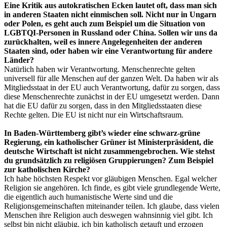
Eine Kritik aus autokratischen Ecken lautet oft, dass man sich
in anderen Staaten nicht einmischen soll. Nicht nur in Ungarn
oder Polen, es geht auch zum Beispiel um die Situation von
LGBTQI-Personen in Russland oder China. Sollen wir uns da
zurückhalten, weil es innere Angelegenheiten der anderen
Staaten sind, oder haben wir eine Verantwortung für andere
Länder?
Natürlich haben wir Verantwortung. Menschenrechte gelten
universell für alle Menschen auf der ganzen Welt. Da haben wir als
Mitgliedsstaat in der EU auch Verantwortung, dafür zu sorgen, dass
diese Menschenrechte zunächst in der EU umgesetzt werden. Dann
hat die EU dafür zu sorgen, dass in den Mitgliedsstaaten diese
Rechte gelten. Die EU ist nicht nur ein Wirtschaftsraum.
In Baden-Württemberg gibt’s wieder eine schwarz-grüne
Regierung, ein katholischer Grüner ist Ministerpräsident, die
deutsche Wirtschaft ist nicht zusammengebrochen. Wie stehst
du grundsätzlich zu religiösen Gruppierungen? Zum Beispiel
zur katholischen Kirche?
Ich habe höchsten Respekt vor gläubigen Menschen. Egal welcher
Religion sie angehören. Ich finde, es gibt viele grundlegende Werte,
die eigentlich auch humanistische Werte sind und die
Religionsgemeinschaften miteinander teilen. Ich glaube, dass vielen
Menschen ihre Religion auch deswegen wahnsinnig viel gibt. Ich
selbst bin nicht gläubig, ich bin katholisch getauft und erzogen