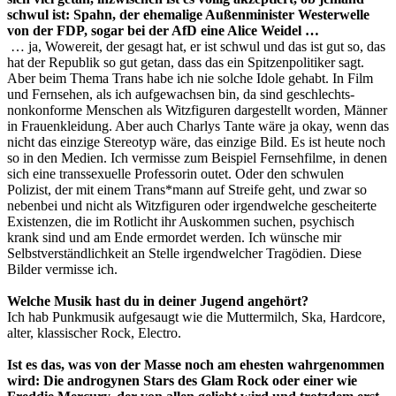
schwul ist: Spahn, der ehemalige Außenminister Westerwelle
von der FDP, sogar bei der AfD eine Alice Weidel …
… ja, Wowereit, der gesagt hat, er ist schwul und das ist gut so, das
hat der Republik so gut getan, dass das ein Spitzenpolitiker sagt.
Aber beim Thema Trans habe ich nie solche Idole gehabt. In Film
und Fernsehen, als ich aufgewachsen bin, da sind geschlechts-
nonkonforme Menschen als Witzfiguren dargestellt worden, Männer
in Frauenkleidung. Aber auch Charlys Tante wäre ja okay, wenn das
nicht das einzige Stereotyp wäre, das einzige Bild. Es ist heute noch
so in den Medien. Ich vermisse zum Beispiel Fernsehfilme, in denen
sich eine transsexuelle Professorin outet. Oder den schwulen
Polizist, der mit einem Trans*mann auf Streife geht, und zwar so
nebenbei und nicht als Witzfiguren oder irgendwelche gescheiterte
Existenzen, die im Rotlicht ihr Auskommen suchen, psychisch
krank sind und am Ende ermordet werden. Ich wünsche mir
Selbstverständlichkeit an Stelle irgendwelcher Tragödien. Diese
Bilder vermisse ich.
Welche Musik hast du in deiner Jugend angehört?
Ich hab Punkmusik aufgesaugt wie die Muttermilch, Ska, Hardcore,
alter, klassischer Rock, Electro.
Ist es das, was von der Masse noch am ehesten wahrgenommen
wird: Die androgynen Stars des Glam Rock oder einer wie