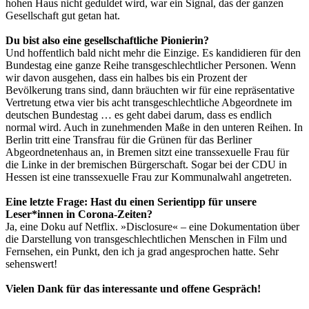
hohen Haus nicht geduldet wird, war ein Signal, das der ganzen
Gesellschaft gut getan hat.
Du bist also eine gesellschaftliche Pionierin?
Und hoffentlich bald nicht mehr die Einzige. Es kandidieren für den
Bundestag eine ganze Reihe transgeschlechtlicher Personen. Wenn
wir davon ausgehen, dass ein halbes bis ein Prozent der
Bevölkerung trans sind, dann bräuchten wir für eine repräsentative
Vertretung etwa vier bis acht transgeschlechtliche Abgeordnete im
deutschen Bundestag … es geht dabei darum, dass es endlich
normal wird. Auch in zunehmenden Maße in den unteren Reihen. In
Berlin tritt eine Transfrau für die Grünen für das Berliner
Abgeordnetenhaus an, in Bremen sitzt eine transsexuelle Frau für
die Linke in der bremischen Bürgerschaft. Sogar bei der CDU in
Hessen ist eine transsexuelle Frau zur Kommunalwahl angetreten.
Eine letzte Frage: Hast du einen Serientipp für unsere
Leser*innen in Corona-Zeiten?
Ja, eine Doku auf Netflix. »Disclosure« – eine Dokumentation über
die Darstellung von transgeschlechtlichen Menschen in Film und
Fernsehen, ein Punkt, den ich ja grad angesprochen hatte. Sehr
sehenswert!
Vielen Dank für das interessante und offene Gespräch!