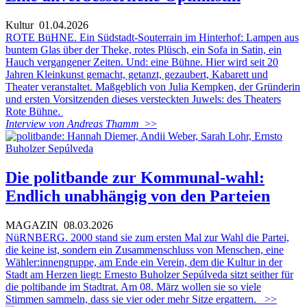
Kultur
01.04.2026
ROTE BüHNE. Ein Südstadt-Souterrain im Hinterhof: Lampen aus
buntem Glas über der Theke, rotes Plüsch, ein Sofa in Satin, ein
Hauch vergangener Zeiten. Und: eine Bühne. Hier wird seit 20
Jahren Kleinkunst gemacht, getanzt, gezaubert, Kabarett und
Theater veranstaltet. Maßgeblich von Julia Kempken, der Gründerin
und ersten Vorsitzenden dieses versteckten Juwels: des Theaters
Rote Bühne.
Interview von Andreas Thamm
>>
Die politbande zur Kommunal-wahl:
Endlich unabhängig von den Parteien
MAGAZIN
08.03.2026
NüRNBERG. 2000 stand sie zum ersten Mal zur Wahl die Partei,
die keine ist, sondern ein Zusammenschluss von Menschen, eine
Wähler:innengruppe, am Ende ein Verein, dem die Kultur in der
Stadt am Herzen liegt: Ernesto Buholzer Sepúlveda sitzt seither für
die poltibande im Stadtrat. Am 08. März wollen sie so viele
Stimmen sammeln, dass sie vier oder mehr Sitze ergattern.
>>