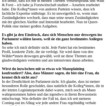
Ich denke, dass ich mir in meinen Themen Verkehrspolitik und Wald
& Forst – ich habe ja Forstwirtschaft studiert – Ansehen erarbeitet
habe. Die Kolleg*innen von anderen Parteien wissen, dass ich
fachliche Expertise mitbringe. Es ist unweigerlich so, wenn man
Zuständigkeiten wechselt, dass man seine neuen Zuständigkeiten
mit der gleichen Akribie und Intensität bearbeitet. Nun ist Queer-
Politik eine meiner großen Aufgaben.
Es gibt ja den Eindruck, dass sich Menschen nur deswegen ins
Parlament wählen lassen, weil sie ein ganz bestimmtes Anliegen
haben.
So sehe ich mich definitiv nicht. Jede Partei hat ein bestimmtes
Profil, konkrete Ziele, die sie verfolgt. Sie wird dann von den
Wähler*innen deswegen gewählt, weil sie diese Themen am
glaubwürdigsten vertreten und am intensivsten daran arbeiten.
Wirst du inzwischen mit so etwas wie Mansplaining
konfrontiert? Also, dass Männer sagen, du bist eine Frau, du
kennst dich nicht aus?
In der Deutlichkeit im Parlament nicht. Ich glaube, dass ist meiner
besonderen Rolle geschuldet, dass natürlich die Kolleg*innen, die in
der letzten Legislaturperiode dabei waren, mich noch als Mann
wahrgenommen haben und das irgendwo in ihrem Bewusstsein
mitschwingt. Was definitiv der Fall ist, dass ich seit meinem
Coming-out im Alltag wie jede andere Frau regelmäßig verbale