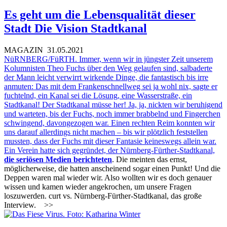
Es geht um die Lebensqualität dieser
Stadt Die Vision Stadtkanal
MAGAZIN
31.05.2021
NüRNBERG/FüRTH. Immer, wenn wir in jüngster Zeit unserem
Kolumnisten Theo Fuchs über den Weg gelaufen sind, salbaderte
der Mann leicht verwirrt wirkende Dinge, die fantastisch bis irre
anmuten: Das mit dem Frankenschnellweg sei ja wohl nix, sagte er
fuchtelnd, ein Kanal sei die Lösung, eine Wasserstraße, ein
Stadtkanal! Der Stadtkanal müsse her! Ja, ja, nickten wir beruhigend
und warteten, bis der Fuchs, noch immer brabbelnd und Fingerchen
schwingend, davongezogen war. Einen rechten Reim konnten wir
uns darauf allerdings nicht machen – bis wir plötzlich feststellen
mussten, dass der Fuchs mit dieser Fantasie keineswegs allein war.
Ein Verein hatte sich gegründet, der Nürnberg-Fürther-Stadtkanal,
die seriösen Medien berichteten
. Die meinten das ernst,
möglicherweise, die hatten anscheinend sogar einen Punkt! Und die
Deppen waren mal wieder wir. Also wollten wir es doch genauer
wissen und kamen wieder angekrochen, um unsere Fragen
loszuwerden. curt vs. Nürnberg-Fürther-Stadtkanal, das große
Interview.
>>