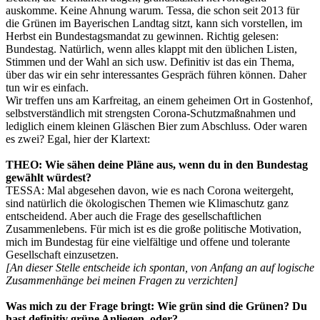
auskomme. Keine Ahnung warum. Tessa, die schon seit 2013 für
die Grünen im Bayerischen Landtag sitzt, kann sich vorstellen, im
Herbst ein Bundestagsmandat zu gewinnen. Richtig gelesen:
Bundestag. Natürlich, wenn alles klappt mit den üblichen Listen,
Stimmen und der Wahl an sich usw. Definitiv ist das ein Thema,
über das wir ein sehr interessantes Gespräch führen können. Daher
tun wir es einfach.
Wir treffen uns am Karfreitag, an einem geheimen Ort in Gostenhof,
selbstverständlich mit strengsten Corona-Schutzmaßnahmen und
lediglich einem kleinen Gläschen Bier zum Abschluss. Oder waren
es zwei? Egal, hier der Klartext:
THEO: Wie sähen deine Pläne aus, wenn du in den Bundestag
gewählt würdest?
TESSA: Mal abgesehen davon, wie es nach Corona weitergeht,
sind natürlich die ökologischen Themen wie Klimaschutz ganz
entscheidend. Aber auch die Frage des gesellschaftlichen
Zusammenlebens. Für mich ist es die große politische Motivation,
mich im Bundestag für eine vielfältige und offene und tolerante
Gesellschaft einzusetzen.
[An dieser Stelle entscheide ich spontan, von Anfang an auf logische
Zusammenhänge bei meinen Fragen zu verzichten]
Was mich zu der Frage bringt: Wie grün sind die Grünen? Du
hast definitiv grüne Anliegen, oder?