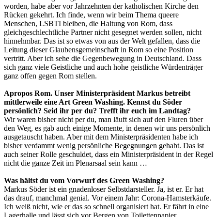
worden, habe aber vor Jahrzehnten der katholischen Kirche den
Rücken gekehrt. Ich finde, wenn wir beim Thema queere
Menschen, LSBTI bleiben, die Haltung von Rom, dass
gleichgeschlechtliche Partner nicht gesegnet werden sollen, nicht
hinnehmbar. Das ist so etwas von aus der Welt gefallen, dass die
Leitung dieser Glaubensgemeinschaft in Rom so eine Position
vertritt. Aber ich sehe die Gegenbewegung in Deutschland. Dass
sich ganz viele Geistliche und auch hohe geistliche Würdenträger
ganz offen gegen Rom stellen.
Apropos Rom. Unser Ministerpräsident Markus betreibt
mittlerweile eine Art Green Washing. Kennst du Söder
persönlich? Seid ihr per du? Trefft ihr euch im Landtag?
Wir waren bisher nicht per du, man läuft sich auf den Fluren über
den Weg, es gab auch einige Momente, in denen wir uns persönlich
ausgetauscht haben. Aber mit dem Ministerpräsidenten habe ich
bisher verdammt wenig persönliche Begegnungen gehabt. Das ist
auch seiner Rolle geschuldet, dass ein Ministerpräsident in der Regel
nicht die ganze Zeit im Plenarsaal sein kann …
Was hältst du vom Vorwurf des Green Washing?
Markus Söder ist ein gnadenloser Selbstdarsteller. Ja, ist er. Er hat
das drauf, manchmal genial. Vor einem Jahr: Corona-Hamsterkäufe.
Ich weiß nicht, wie er das so schnell organisiert hat. Er fährt in eine
Lagerhalle und lässt sich vor Bergen von Toilettenpapier