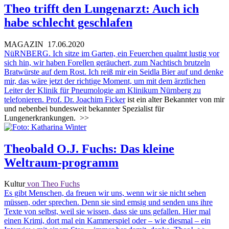
Theo trifft den Lungenarzt: Auch ich
habe schlecht geschlafen
MAGAZIN
17.06.2020
NüRNBERG. Ich sitze im Garten, ein Feuerchen qualmt lustig vor
sich hin, wir haben Forellen geräuchert, zum Nachtisch brutzeln
Bratwürste auf dem Rost. Ich reiß mir ein Seidla Bier auf und denke
mir, das wäre jetzt der richtige Moment, um mit dem ärztlichen
Leiter der Klinik für Pneumologie am Klinikum Nürnberg zu
telefonieren.
Prof. Dr. Joachim Ficker
ist ein alter Bekannter von mir
und nebenbei bundesweit bekannter Spezialist für
Lungenerkrankungen.
>>
Theobald O.J. Fuchs: Das kleine
Weltraum-programm
Kultur
von Theo Fuchs
Es gibt Menschen, da freuen wir uns, wenn wir sie nicht sehen
müssen, oder sprechen. Denn sie sind emsig und senden uns ihre
Texte von selbst, weil sie wissen, dass sie uns gefallen. Hier mal
einen Krimi, dort mal ein Kammerspiel oder – wie diesmal – ein