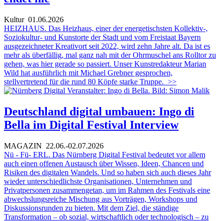
Kultur
01.06.2026
HEIZHAUS. Das Heizhaus, einer der energetischsten Kollektiv-,
Soziokultur- und Kunstorte der Stadt und vom Freistaat Bayern
ausgezeichneter Kreativort seit 2022, wird zehn Jahre alt. Da ist es
mehr als überfällig, mal ganz nah mit der Ohrmuschel ans Rolltor zu
gehen, was hier gerade so passiert. Unser Kunstredakteur Marian
Wild hat ausführlich mit Michael Grebner gesprochen,
stellvertretend für die rund 80 Köpfe starke Truppe.
>>
Deutschland digital umbauen: Ingo di
Bella im Digital Festival Interview
MAGAZIN
22.06.-02.07.2026
Nü - Fü- ERL. Das Nürnberg Digital Festival bedeutet vor allem
auch einen offenen Austausch über Wissen, Ideen, Chancen und
Risiken des digitalen Wandels. Und so haben sich auch dieses Jahr
wieder unterschiedlichste Organisationen, Unternehmen und
Privatpersonen zusammengetan, um im Rahmen des Festivals eine
abwechslungsreiche Mischung aus Vorträgen, Workshops und
Diskussionsrunden zu bieten. Mit dem Ziel, die ständige
Transformation – ob sozial, wirtschaftlich oder technologisch – zu