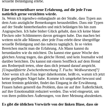
sexuelle Belästigung erlebe.
Eine unvermeidbare neue Erfahrung, auf die jede Frau
natürlich gerne verzichten würde.
Ja. Wenn ich irgendwo entlanglaufe an der Straße, dass Typen aus
dem Auto anzügliche Bemerkungen herausbrüllen. Dass mir Typen
auf der Straße hinterherlaufen und mich belästigen bis hin zum
Angrapschen. Ich habe bisher Glück gehabt, dass ich keine blaue
Flecken oder Schlimmeres davon getragen habe. Das machen bei
weitem nicht alle Männer, aber jede Frau erlebt diese übergriffige
sexuelle Belästigung und das nahezu tagtäglich. In so vielen
Bereichen macht man die Erfahrung. Als Mann kannst du
herumlaufen wie du möchtest. Du kannst eine ganze Woche den
gleichen Anzug tragen, das gleiche Hemd, und kein Journalist wird
darüber berichten. Du kannst mit einem Senffleck auf dem Hemd
ans Rednerpult treten, ohne dass dich jemand darauf anspricht.
[Unqualifizierte Zwischenbemerkung T. Fuchs: Weißwurstsenf?]
Aber wenn ich als Frau leger daherkomme, heißt es, warum ich jetzt
keine gepflegten Nägel habe. Komme ich umgekehrt bewusst und
betont feminin gekleidet, findet das Eingang in die Erwähnung.
Frauen haben generell das Problem, dass sie auf ihre Äußerlichkeit,
auf ihre Emotionalität reduziert werden. Das wird eingesetzt, um
von ihren politischen Äußerungen, von ihrer Meinung abzulenken.
Es gibt die üblichen Vorwürfe von der linken Blase, dass sie