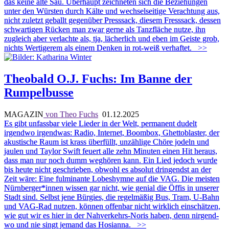
das keine alte Sau. Überhaupt zeichneten sich die Beziehungen
unter den Würsten durch Kälte und wechselseitige Verachtung aus,
nicht zuletzt geballt gegenüber Presssack, diesem Fresssack, dessen
schwartigen Rücken man zwar gerne als Tanzfläche nutze, ihn
zugleich aber verlachte als, tja, lächerlich und eben im Geiste grob,
nichts Wertigerem als einem Denken in rot-weiß verhaftet.
>>
Theobald O.J. Fuchs: Im Banne der
Rumpelbusse
MAGAZIN
von Theo Fuchs
01.12.2025
Es gibt unfassbar viele Lieder in der Welt, permanent dudelt
irgendwo irgendwas: Radio, Internet, Boombox, Ghettoblaster, der
akustische Raum ist krass überfüllt, unzählige Chöre jodeln und
jaulen und Taylor Swift feuert alle zehn Minuten einen Hit heraus,
dass man nur noch dumm weghören kann. Ein Lied jedoch wurde
bis heute nicht geschrieben, obwohl es absolut dringendst an der
Zeit wäre: Eine fulminante Lobeshymne auf die VAG. Die meisten
Nürnberger*innen wissen gar nicht, wie genial die Öffis in unserer
Stadt sind. Selbst jene Bürgies, die regelmäßig Bus, Tram, U-Bahn
und VAG-Rad nutzen, können offenbar nicht wirklich einschätzen,
wie gut wir es hier in der Nahverkehrs-Noris haben, denn nirgend-
wo und nie singt jemand das Hosianna.
>>