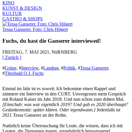
KINO
KUNST & DESIGN
KULTUR
GASTRO & SHOPS
Tessa Ganserer. Foto: Chris Hilgert
Fuchs, du hast die Ganserer interviewed!
FREITAG, 7. MAI 2021, NüRNBERG
[ Zurück ]
#
Grüne
,
#
Interview
,
#
Landtag
,
#
Politik
,
#
Tessa Ganserer
,
#
Theobald O.J. Fuchs
Einmal im Jahr ist es soweit: Ich bekomme einen Rappel und
zimmere ein Interview in den CURT. Unvergessen mein Gespräch
mit Roland Kaiser im Jahr 2018. Und nun schon zum dritten Mal.
[Einschub: was war eigentlich 2019? Und gab es 2020 überhaupt?
Gedankennotiz: später klären. Oder irgendwann.]
Jedenfalls ist
2021 Tessa Ganserer an der Reihe.
Natürlich keine Überraschung für Leute, die wissen, dass ich mit
Leuten, die Tiernamen tragen, grundsätzlich hervorragend