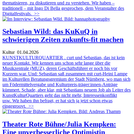
thematisieren, zu diskutieren und zu verstehen. Wir haben –
traditionell – mit Ingo Di Bella gesprochen, dem Veranstalter des
Digitalfestivals.
>>
Sebastian Wild: das KuKuQ in
schwierigen Zeiten zukunfts-fit machen
Kultur
01.04.2026
KUNSTKULTURQUARTIER . curt und Sebastian, das ist kein
neuer Kontakt. Wir kennen uns schon sehr lange über die
Musikzentrale (MUZ), deren Geschäftsführer er noch bis vor
Kurzem war. Und: Sebastian saß zusammen mit curt-Heini Lampe
im Kulturellen Beratungsgremium der Stadt Nürnberg, wo man sich
um Födermittelvergabe und Kulturpreis-träger:innen-Anträge
kümmert. Schade, aber klar, mit Sebastians neuem Job als Leiter des
KunstKulturQuartiers geht das nicht mehr, Interessenkonflikt
usw. Wir haben ihn befragt, er hat sich ja jetzt schon etwas
eingegroovt.
>>
Theater Rote Bühne/Julia Kempken:
Eine unverbesserliche Optimistin