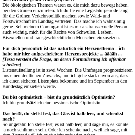
Die ökologischen Themen waren es, die mich dazu bewegt haben,
bei den Grünen einzutreten. Ich durfte eine Legislaturperiode lang
für die Grünen Verkehrspolitik machen sowie Wald- und
Forstwirtschaft im Landtag vertreten. Das mache ich wahnsinnig
gerne. Seit meinem Coming-out ist es mir als transsexuelle Person
auch wichtig, mich für die Rechte von Schwulen, Lesben,
Bisexuellen und transgeschlechtlichen Menschen einzusetzen.
Für dich persönlich ist das natürlich ein Herzensthema – ich
habe mir hier aufgeschrieben: Herzensprojekte ... ääääh ...
[Tessa versteht die Frage, an deren Formulierung ich offenbar
scheitere]
Listenaufstellung ist in zwei Wochen. Die Umfragen prognostizieren
uns einen deutlichen Zuwachs, und ich gehe stark davon aus, dass
ich einen sicheren Listenplatz bekomme und im September in den
Bundestag einziehen werde.
Du bist optimistisch – bist du grundsätzlich Optimistin?
Ich bin grundsätzlich eine pessimistische Optimistin.
Das heißt, du stellst fest, das Glas ist halb leer, und schenkst
nach?
So ungefähr. Ich stelle fest, es ist halb leer, und sage mir, es könnte
ja noch schlimmer sein. Oder ich schenke nach, weil ich sage, mit