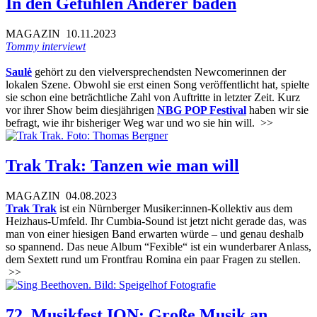
In den Gefühlen Anderer baden
MAGAZIN
10.11.2023
Tommy interviewt
Saulė
gehört zu den vielversprechendsten Newcomerinnen der
lokalen Szene. Obwohl sie erst einen Song veröffentlicht hat, spielte
sie schon eine beträchtliche Zahl von Auftritte in letzter Zeit. Kurz
vor ihrer Show beim diesjährigen
NBG POP Festival
haben wir sie
befragt, wie ihr bisheriger Weg war und wo sie hin will.
>>
Trak Trak: Tanzen wie man will
MAGAZIN
04.08.2023
Trak Trak
ist ein Nürnberger Musiker:innen-Kollektiv aus dem
Heizhaus-Umfeld. Ihr Cumbia-Sound ist jetzt nicht gerade das, was
man von einer hiesigen Band erwarten würde – und genau deshalb
so spannend. Das neue Album “Fexible“ ist ein wunderbarer Anlass,
dem Sextett rund um Frontfrau Romina ein paar Fragen zu stellen.
>>
72. Musikfest ION: Große Musik an