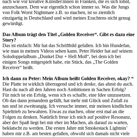
nach wie vor kreative Künstler:innen in Franken, die es sich lohnt,
anzuschauen. Dem war eigentlich schon immer so. Was die Jungs
von Folk Worst Nightmare z.B. so machen, ist so ziemlich
einzigartig in Deutschland und wird meines Erachtens nicht genug
gewürdigt.
Das Album trägt den Titel „Golden Receiver“. Gibt es dazu eine
Story?
Das ist einfach: Mir hat das Schriftbild gefallen. Ich bin Hundefan,
wie man in meinen Videos sehen kann. Peter Heider hat auf seinem
Solodoppelalbum „Dunkel Dur + Hell Moll“, bei dem ich bei
einigen Songs mitgespielt habe, ein Stück, das „The Golden
Receiver“ heißt.
Ich dann zu Peter: Mein Album heißt Golden Receiver, okay? “
Die Platte ist wirklich überragend und ich denke, das ahnst du auch.
Hast du nach all den Jahren noch Ambitionen in Sachen Erfolg?
Für mich ist ein Erfolg, wenn ich es schaffe, eine Idee umzusetzen.
Ob das dann jemandem gefällt, hat mehr mit Glück und Zufall zu
tun und ist zweitrangig. Ich versuche immer, mir meinen kindlichen
Spieltrieb zu bewahren. Etwas zu machen, ohne erst mal an die
Folgen zu denken. Natürlich freue ich mich auf positive Resonanz,
aber der Spaß liegt bei mir eher im Machen, als darauf zu warten,
beklatscht zu werden. Die ersten Jahre mit Smokestack Lightnin’
haben mir z.B. am besten gefallen, obwohl sich damals nicht viele