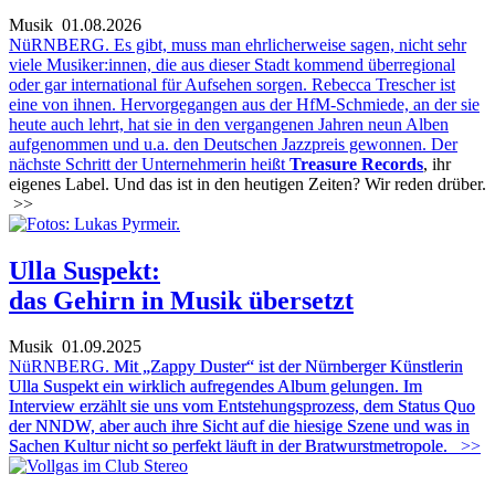
Musik
01.08.2026
NüRNBERG. Es gibt, muss man ehrlicherweise sagen, nicht sehr
viele Musiker:innen, die aus dieser Stadt kommend überregional
oder gar international für Aufsehen sorgen. Rebecca Trescher ist
eine von ihnen. Hervorgegangen aus der HfM-Schmiede, an der sie
heute auch lehrt, hat sie in den vergangenen Jahren neun Alben
aufgenommen und u.a. den Deutschen Jazzpreis gewonnen. Der
nächste Schritt der Unternehmerin heißt
Treasure Records
, ihr
eigenes Label. Und das ist in den heutigen Zeiten? Wir reden drüber.
>>
Ulla Suspekt:
das Gehirn in Musik übersetzt
Musik
01.09.2025
NüRNBERG.
Mit „Zappy Duster“ ist der Nürnberger Künstlerin
Ulla Suspekt ein wirklich aufregendes Album gelungen. Im
Interview erzählt sie uns vom Entstehungsprozess, dem Status Quo
der NNDW, aber auch ihre Sicht auf die hiesige Szene und was in
Sachen Kultur nicht so perfekt läuft in der Bratwurstmetropole.
>>