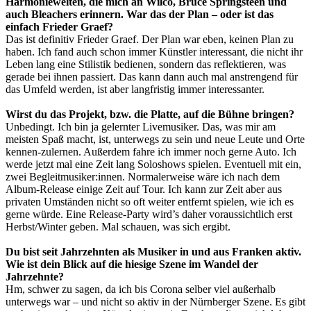
Harmoniewelten, die mich an Wilco, Bruce Springsteen und
auch Bleachers erinnern. War das der Plan – oder ist das
einfach Frieder Graef?
Das ist definitiv Frieder Graef. Der Plan war eben, keinen Plan zu
haben. Ich fand auch schon immer Künstler interessant, die nicht ihr
Leben lang eine Stilistik bedienen, sondern das reflektieren, was
gerade bei ihnen passiert. Das kann dann auch mal anstrengend für
das Umfeld werden, ist aber langfristig immer interessanter.
Wirst du das Projekt, bzw. die Platte, auf die Bühne bringen?
Unbedingt. Ich bin ja gelernter Livemusiker. Das, was mir am
meisten Spaß macht, ist, unterwegs zu sein und neue Leute und Orte
kennen-zulernen. Außerdem fahre ich immer noch gerne Auto. Ich
werde jetzt mal eine Zeit lang Soloshows spielen. Eventuell mit ein,
zwei Begleitmusiker:innen. Normalerweise wäre ich nach dem
Album-Release einige Zeit auf Tour. Ich kann zur Zeit aber aus
privaten Umständen nicht so oft weiter entfernt spielen, wie ich es
gerne würde. Eine Release-Party wird’s daher voraussichtlich erst
Herbst/Winter geben. Mal schauen, was sich ergibt.
Du bist seit Jahrzehnten als Musiker in und aus Franken aktiv.
Wie ist dein Blick auf die hiesige Szene im Wandel der
Jahrzehnte?
Hm, schwer zu sagen, da ich bis Corona selber viel außerhalb
unterwegs war – und nicht so aktiv in der Nürnberger Szene. Es gibt