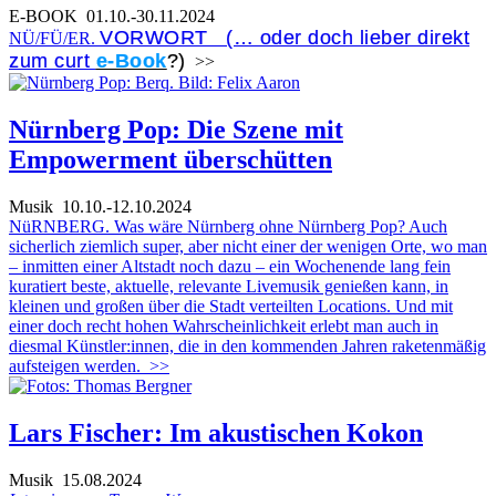
E-BOOK
01.10.-30.11.2024
VORWORT (… oder doch lieber direkt
NÜ/FÜ/ER.
zum curt
e-Book
?)
>>
Nürnberg Pop: Die Szene mit
Empowerment überschütten
Musik
10.10.-12.10.2024
NüRNBERG. Was wäre Nürnberg ohne Nürnberg Pop? Auch
sicherlich ziemlich super, aber nicht einer der wenigen Orte, wo man
– inmitten einer Altstadt noch dazu – ein Wochenende lang fein
kuratiert beste, aktuelle, relevante Livemusik genießen kann, in
kleinen und großen über die Stadt verteilten Locations. Und mit
einer doch recht hohen Wahrscheinlichkeit erlebt man auch in
diesmal Künstler:innen, die in den kommenden Jahren raketenmäßig
aufsteigen werden.
>>
Lars Fischer: Im akustischen Kokon
Musik
15.08.2024