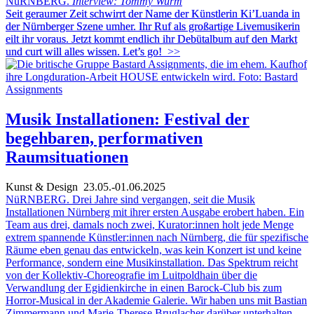
NüRNBERG.
Interview: Tommy Wurm
Seit geraumer Zeit schwirrt der Name der Künstlerin Ki’Luanda in
der Nürnberger Szene umher. Ihr Ruf als großartige Livemusikerin
eilt ihr voraus. Jetzt kommt endlich ihr Debütalbum auf den Markt
und curt will alles wissen. Let’s go!
>>
Musik Installationen: Festival der
begehbaren, performativen
Raumsituationen
Kunst & Design
23.05.-01.06.2025
NüRNBERG. Drei Jahre sind vergangen, seit die Musik
Installationen Nürnberg mit ihrer ersten Ausgabe erobert haben. Ein
Team aus drei, damals noch zwei, Kurator:innen holt jede Menge
extrem spannende Künstler:innen nach Nürnberg, die für spezifische
Räume eben genau das entwickeln, was kein Konzert ist und keine
Performance, sondern eine Musikinstallation. Das Spektrum reicht
von der Kollektiv-Choreografie im Luitpoldhain über die
Verwandlung der Egidienkirche in einen Barock-Club bis zum
Horror-Musical in der Akademie Galerie. Wir haben uns mit Bastian
Zimmermann und Marie-Therese Bruglacher darüber unterhalten,