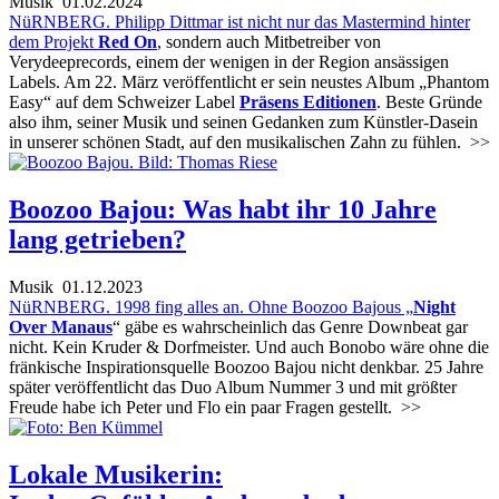
Musik
01.02.2024
NüRNBERG. Philipp Dittmar ist nicht nur das Mastermind hinter
dem Projekt
Red On
, sondern auch Mitbetreiber von
Verydeeprecords, einem der wenigen in der Region ansässigen
Labels. Am 22. März veröffentlicht er sein neustes Album „Phantom
Easy“ auf dem Schweizer Label
Präsens Editionen
. Beste Gründe
also ihm, seiner Musik und seinen Gedanken zum Künstler-Dasein
in unserer schönen Stadt, auf den musikalischen Zahn zu fühlen.
>>
Boozoo Bajou: Was habt ihr 10 Jahre
lang getrieben?
Musik
01.12.2023
NüRNBERG. 1998 fing alles an. Ohne Boozoo Bajous „
Night
Over Manaus
“ gäbe es wahrscheinlich das Genre Downbeat gar
nicht. Kein Kruder & Dorfmeister. Und auch Bonobo wäre ohne die
fränkische Inspirationsquelle Boozoo Bajou nicht denkbar. 25 Jahre
später veröffentlicht das Duo Album Nummer 3 und mit größter
Freude habe ich Peter und Flo ein paar Fragen gestellt.
>>
Lokale Musikerin: