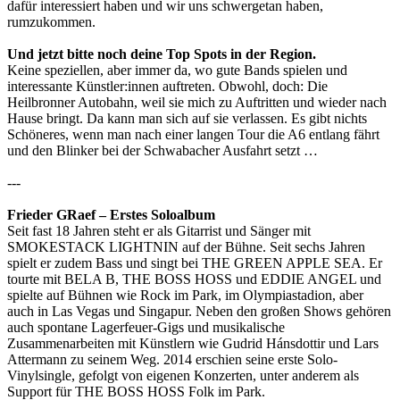
dafür interessiert haben und wir uns schwergetan haben,
rumzukommen.
Und jetzt bitte noch deine Top Spots in der Region.
Keine speziellen, aber immer da, wo gute Bands spielen und
interessante Künstler:innen auftreten. Obwohl, doch: Die
Heilbronner Autobahn, weil sie mich zu Auftritten und wieder nach
Hause bringt. Da kann man sich auf sie verlassen. Es gibt nichts
Schöneres, wenn man nach einer langen Tour die A6 entlang fährt
und den Blinker bei der Schwabacher Ausfahrt setzt …
---
Frieder GRaef – Erstes Soloalbum
Seit fast 18 Jahren steht er als Gitarrist und Sänger mit
SMOKESTACK LIGHTNIN auf der Bühne. Seit sechs Jahren
spielt er zudem Bass und singt bei THE GREEN APPLE SEA. Er
tourte mit BELA B, THE BOSS HOSS und EDDIE ANGEL und
spielte auf Bühnen wie Rock im Park, im Olympiastadion, aber
auch in Las Vegas und Singapur. Neben den großen Shows gehören
auch spontane Lagerfeuer-Gigs und musikalische
Zusammenarbeiten mit Künstlern wie Gudrid Hánsdottir und Lars
Attermann zu seinem Weg. 2014 erschien seine erste Solo-
Vinylsingle, gefolgt von eigenen Konzerten, unter anderem als
Support für THE BOSS HOSS Folk im Park.