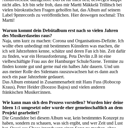
nicht alles. Ich bin sehr froh, dass mir Martti Mäkkelä Trillitsch bei
vielen bürokratischen Fragen geholfen hat, das Album auf seinem
Label 9pmrecords zu veröffentlichen. Hier deswegen nochmal: Thx
Martti!
Warum kommt dein Debütalbum erst nach so vielen Jahren
des Musikerdaseins raus?
Naja, ums kurz zu machen: Corona und Organisations-Defizite. Ich
wollte eben unbedingt mit bestimmen Künstlern was machen, die
ich seit Jahrzehnten kenne, schätze und deren Fan ich bin. Zeit dafür
zu finden, war ein Herausforderung. Peta Devlin z.B ist eine
vielbeschäftigte Frau aus der Hamburger Schule/Szene. Termine zu
finden konnte gut und gerne mal ein halbes Jahr dauern. Und um
aus meiner Rolle des Sidemans rauszuwachsen hat es dann auch
noch ein paar Jahrzehnte gedauert.
Das Album entstand in Zusammenarbeit mit Hans Fuss (Robocop
Kraus), Peter Heider (Boozoo Bajou) und vielen anderen
fränkischen Musiker:innen.
Wie kann man sich den Prozess vorstellen? Wurden hier deine
Ideen 1:1 umgesetzt oder wurde eher gemeinschaftlich an dem
Projekt gearbeitet?
Die Grundidee bei diesem Album war, kein bestimmtes Konzept zu
haben, sondern zu schauen, was sich ergibt, und wer Zeit und Lust