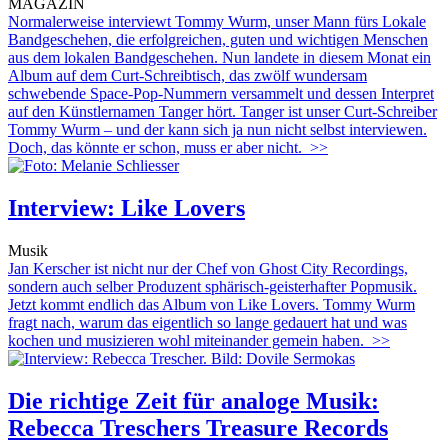
MAGAZIN
Normalerweise interviewt Tommy Wurm, unser Mann fürs Lokale
Bandgeschehen, die erfolgreichen, guten und wichtigen Menschen
aus dem lokalen Bandgeschehen. Nun landete in diesem Monat ein
Album auf dem Curt-Schreibtisch, das zwölf wundersam
schwebende Space-Pop-Nummern versammelt und dessen Interpret
auf den Künstlernamen Tanger hört. Tanger ist unser Curt-Schreiber
Tommy Wurm – und der kann sich ja nun nicht selbst interviewen.
Doch, das könnte er schon, muss er aber nicht.
>>
Interview: Like Lovers
Musik
Jan Kerscher ist nicht nur der Chef von Ghost City Recordings,
sondern auch selber Produzent sphärisch-geisterhafter Popmusik.
Jetzt kommt endlich das Album von Like Lovers. Tommy Wurm
fragt nach, warum das eigentlich so lange gedauert hat und was
kochen und musizieren wohl miteinander gemein haben.
>>
Die richtige Zeit für analoge Musik:
Rebecca Treschers Treasure Records