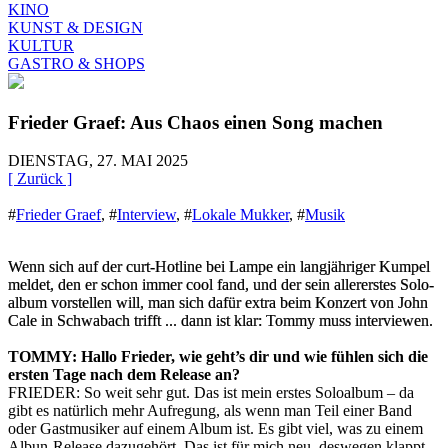
KINO
KUNST & DESIGN
KULTUR
GASTRO & SHOPS
Frieder Graef: Aus Chaos einen Song machen
DIENSTAG, 27. MAI 2025
[ Zurück ]
#
Frieder Graef
,
#
Interview
,
#
Lokale Mukker
,
#
Musik
Wenn sich auf der curt-Hotline bei Lampe ein langjähriger Kumpel
meldet, den er schon immer cool fand, und der sein allererstes Solo-
album vorstellen will, man sich dafür extra beim Konzert von John
Cale in Schwabach trifft ... dann ist klar: Tommy muss interviewen.
TOMMY: Hallo Frieder, wie geht’s dir und wie fühlen sich die
ersten Tage nach dem Release an?
FRIEDER: So weit sehr gut. Das ist mein erstes Soloalbum – da
gibt es natürlich mehr Aufregung, als wenn man Teil einer Band
oder Gastmusiker auf einem Album ist. Es gibt viel, was zu einem
Albun-Release dazugehört. Das ist für mich neu, deswegen klappt