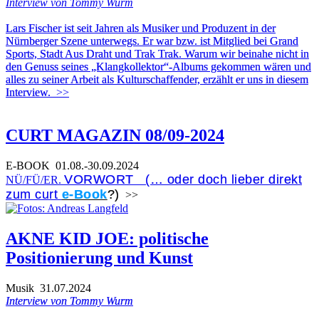
Interview von Tommy Wurm
Lars Fischer ist seit Jahren als Musiker und Produzent in der
Nürnberger Szene unterwegs. Er war bzw. ist Mitglied bei Grand
Sports, Stadt Aus Draht und Trak Trak. Warum wir beinahe nicht in
den Genuss seines „Klangkollektor“-Albums gekommen wären und
alles zu seiner Arbeit als Kulturschaffender, erzählt er uns in diesem
Interview.
>>
CURT MAGAZIN 08/09-2024
E-BOOK
01.08.-30.09.2024
VORWORT (… oder doch lieber direkt
NÜ/FÜ/ER.
zum curt
e-Book
?)
>>
AKNE KID JOE: politische
Positionierung und Kunst
Musik
31.07.2024
Interview von Tommy Wurm