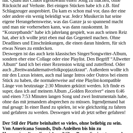
hat. Quasi aus Chaos irgendwann einen Song zu machen, ohne
Rücksicht auf Verluste. Bei einigen Stücken habe ich z.B. fünf
Schlagzeuger ausprobiert. Da kam es schon mal vor, dass der eine
oder andere ein wenig beleidigt war. Jede:r Musiker:in hat seine
eigene Herangehensweise, was das Ganze ja so spannend macht
und man nie vorhersehen kann, was dann rauskommt. In
“Konzeptbands“ habe ich jahrelang gespielt, was auch seinen Reiz
hat, aber ich wollte jetzt eben mal das Gegenteil machen. Ohne
Deadlines und Einschränkungen, die einen daran hindern, für sich
etwas Neues zu entdecken.
Deswegen ist das auch kein klassisches Singer/Songwriter-Album,
sondern eher eine Collage oder eine Playlist. Den Begriff “Allwetter
Album“ fand ich bei einer Rezension witzig und zutreffend. Oder
auch „Breitwandalternativefolkpopjazzkraut“. Außerdem wollte ich
mir den Luxus leisten, auch mal lange Intros oder Outros bei einem
Stück zu haben, die normalerweise auf eine Playlist-kompatible
Länge von heutzutage 2:30 Minuten gekürzt werden. Ich finde es
super, dass ich auf meinem Album „Golden Receiver“ einen 6:46
und einen 7:53 Minuten langen Song und zwei Instrumentals habe,
ohne das mit jemandem absprechen zu müssen. Irgendjemand hat
mal gesagt: In einer Band zu spielen, ist wie gleichzeitig zu fahren
und gefahren zu werden. Deswegen wird ab jetzt selber gefahren!
Der Stil der Platte beinhaltet so vieles, ohne beliebig zu sein.
Von Americana Sounds, Dub-Anleihen bis hin zu