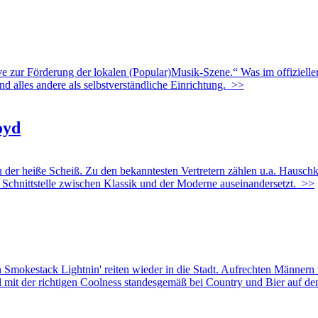
zur Förderung der lokalen (Popular)Musik-Szene.“ Was im offiziellen 
nd alles andere als selbstverständliche Einrichtung.
>>
oyd
heiße Scheiß. Zu den bekanntesten Vertretern zählen u.a. Hauschka 
r Schnittstelle zwischen Klassik und der Moderne auseinandersetzt.
>>
k Lightnin' reiten wieder in die Stadt. Aufrechten Männern wie B
 mit der richtigen Coolness standesgemäß bei Country und Bier auf den