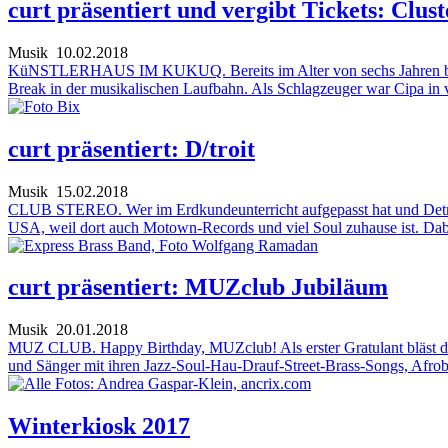
curt präsentiert und vergibt Tickets: Clus
Musik
10.02.2018
KüNSTLERHAUS IM KUKUQ. Bereits im Alter von sechs Jahren begann
Break in der musikalischen Laufbahn. Als Schlagzeuger war Cipa i
curt präsentiert: D/troit
Musik
15.02.2018
CLUB STEREO. Wer im Erdkundeunterricht aufgepasst hat und Detroit h
USA, weil dort auch Motown-Records und viel Soul zuhause ist. Dabei
curt präsentiert: MUZclub Jubiläum
Musik
20.01.2018
MUZ CLUB. Happy Birthday, MUZclub! Als erster Gratulant bläst 
und Sänger mit ihren Jazz-Soul-Hau-Drauf-Street-Brass-Songs, Afrobe
Winterkiosk 2017