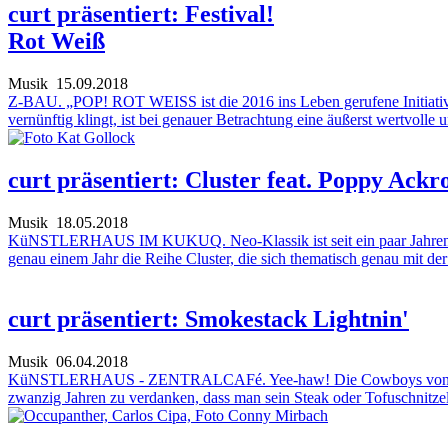
curt präsentiert: Festival!
Rot Weiß
Musik
15.09.2018
Z-BAU. „POP! ROT WEISS ist die 2016 ins Leben gerufene Initiative 
vernünftig klingt, ist bei genauer Betrachtung eine äußerst wertvolle u
curt präsentiert: Cluster feat. Poppy Ackr
Musik
18.05.2018
KüNSTLERHAUS IM KUKUQ. Neo-Klassik ist seit ein paar Jahren der 
genau einem Jahr die Reihe Cluster, die sich thematisch genau mit de
curt präsentiert: Smokestack Lightnin'
Musik
06.04.2018
KüNSTLERHAUS - ZENTRALCAFé. Yee-haw! Die Cowboys von Smokestac
zwanzig Jahren zu verdanken, dass man sein Steak oder Tofuschnitzel