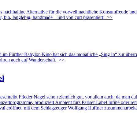
haltige Alternative für die vorweihnachtliche Konsumfreude und g
, bio, langlebig, handmade – und von curt präsentiert!
>>
ther Babylon Kino hat sich das monatliche „Sing In“ zur überregi
Jahren auch auf Wanderschaft.
>>
el
t Frieder Nagel schon ziemlich gut, vor allem auch, da man dahint
nzertprogramme, produziert Ambient fürs Pariser Label Infiné oder remi
al eröffnet, mit dem Schlagzeuger Wolfgang Haffner zusammenarbeitet 