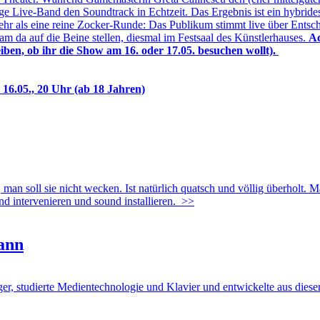
öpfige Live-Band den Soundtrack in Echtzeit. Das Ergebnis ist ein hybr
r als eine reine Zocker-Runde: Das Publikum stimmt live über Entsche
m da auf die Beine stellen, diesmal im Festsaal des Künstlerhauses.
Ac
ben, ob ihr die Show am 16. oder 17.05. besuchen wollt).
,
16.05., 20 Uhr (ab 18 Jahren)
l sie nicht wecken. Ist natürlich quatsch und völlig überholt. Man 
d intervenieren und sound installieren.
>>
mann
rte Medientechnologie und Klavier und entwickelte aus dieser K