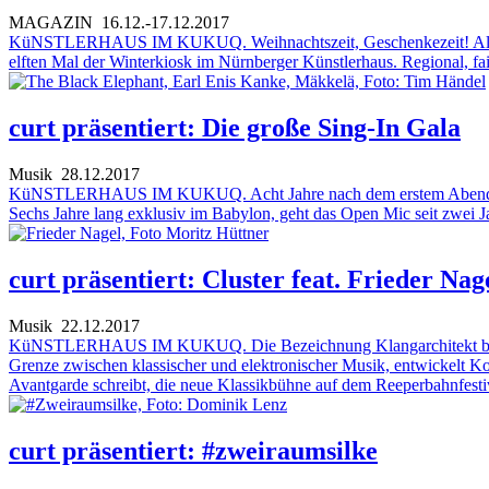
MAGAZIN
16.12.-17.12.2017
KüNSTLERHAUS IM KUKUQ. Weihnachtszeit, Geschenkezeit! Als nach
elften Mal der Winterkiosk im Nürnberger Künstlerhaus. Regional, fair
curt präsentiert: Die große Sing-In Gala
Musik
28.12.2017
KüNSTLERHAUS IM KUKUQ. Acht Jahre nach dem erstem Abend im Für
Sechs Jahre lang exklusiv im Babylon, geht das Open Mic seit zwei 
curt präsentiert: Cluster feat. Frieder Nag
Musik
22.12.2017
KüNSTLERHAUS IM KUKUQ. Die Bezeichnung Klangarchitekt beschreib
Grenze zwischen klassischer und elektronischer Musik, entwickelt Ko
Avantgarde schreibt, die neue Klassikbühne auf dem Reeperbahnfestiv
curt präsentiert: #zweiraumsilke