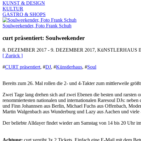
KUNST & DESIGN
KULTUR
GASTRO & SHOPS
Soulweekender, Foto Frank Schuh
curt präsentiert: Soulweekender
8. DEZEMBER 2017 - 9. DEZEMBER 2017, KüNSTLERHAUS
[ Zurück ]
#
CURT präsentiert
,
#
DJ
,
#
Künstlerhaus
,
#
Soul
Bereits zum 26. Mal rollen die 2- und 4-Takter zum mittlerweile gr
Zwei Tage lang drehen sich auf zwei Ebenen die besten und rarsten or
renommiertesten nationalen und internationalen Raresoul DJs: nebe
und Finn Johannsen aus Berlin, Michael Fuchs aus Offenbach, Mode
Martin Walgenbach aus Wunderburg und Lazy aus Aachen und viele a
Der beliebte Alldayer findet wieder am Samstag von 14 bis 20 Uhr im 
Achtung:
curt vergibt 3x 2 Tickets. Einfach eine E-Mail mit dem Be