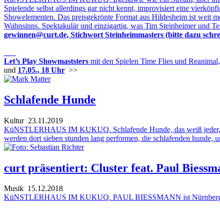
Spielende selbst allerdings gar nicht kennt, improvisiert eine vierk
Showelementen. Das preisgekrönte Format aus Hildesheim ist weit meh
Wahnsinns. Spektakulär und einzigartig, was Tim Steinheimer und Tea
gewinnen@curt.de, Stichwort Steinheimmasters (bitte dazu schrei
___
Let’s Play Showmaststers
mit den Spielen Time Flies und Reanimal
und
17.05., 18 Uhr
>>
Schlafende Hunde
Kultur
23.11.2019
KüNSTLERHAUS IM KUKUQ. Schlafende Hunde, das weiß jeder, man sol
werden dort sieben stunden lang performen, die schlafenden hunde, un
curt präsentiert: Cluster feat. Paul Biess
Musik
15.12.2018
KüNSTLERHAUS IM KUKUQ. PAUL BIESSMANN ist Nürnberger, studie