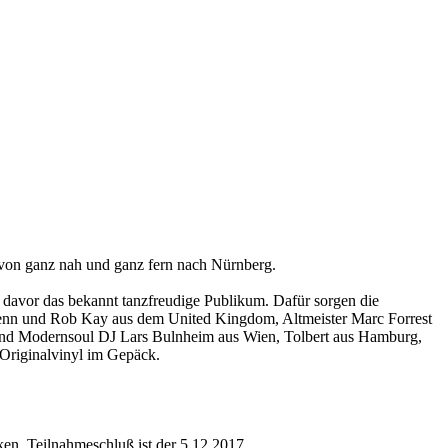
 von ganz nah und ganz fern nach Nürnberg.
d davor das bekannt tanzfreudige Publikum. Dafür sorgen die
 Fenn und Rob Kay aus dem United Kingdom, Altmeister Marc Forrest
 und Modernsoul DJ Lars Bulnheim aus Wien, Tolbert aus Hamburg,
Originalvinyl im Gepäck.
n. Teilnahmeschluß ist der 5.12.2017