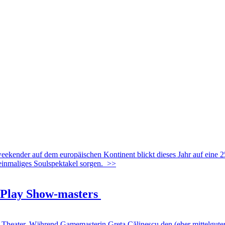
er auf dem europäischen Kontinent blickt dieses Jahr auf eine 25-
einmaliges Soulspektakel sorgen.
>>
's Play Show-masters
r. Während Gamemasterin Greta Călinescu den (eher mittelguten) Zoc