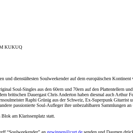
 IM KUKUQ
ößten und dienstältesten Soulweekender auf dem europäischen Kontinent
iginal Soul-Singles aus den 60ern und 70ern auf den Plattentellern un
n dem britischen Dauergast Chris Anderton haben diesmal auch Arthur
rnsoulmeister Raphi Grünig aus der Schweiz, Ex-Superpunk Gitarrist
ndere passionierte Soul-Aufleger ihre unbezahlbaren Sammlungen an 
Blok am Klarissenplatz statt.
treff “Soulweekender” an
gewinnen@curt.de
senden und Daumen drücke