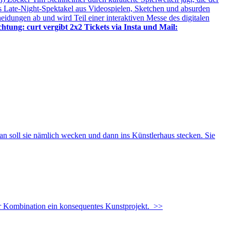
ides Late-Night-Spektakel aus Videospielen, Sketchen und absurden
idungen ab und wird Teil einer interaktiven Messe des digitalen
htung: curt vergibt 2x2 Tickets via Insta und Mail:
soll sie nämlich wecken und dann ins Künstlerhaus stecken. Sie
ombination ein konsequentes Kunstprojekt.
>>