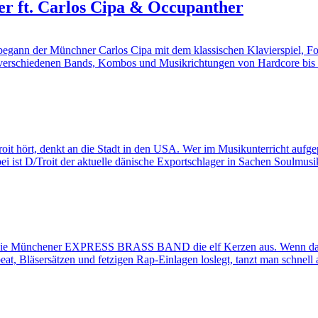
ter ft. Carlos Cipa & Occupanther
 der Münchner Carlos Cipa mit dem klassischen Klavierspiel, Forma
n verschiedenen Bands, Kombos und Musikrichtungen von Hardcore bis
ört, denkt an die Stadt in den USA. Wer im Musikunterricht aufgepasst
 ist D/Troit der aktuelle dänische Exportschlager in Sachen Soulmusi
die Münchener EXPRESS BRASS BAND die elf Kerzen aus. Wenn das Kol
at, Bläsersätzen und fetzigen Rap-Einlagen loslegt, tanzt man schnell