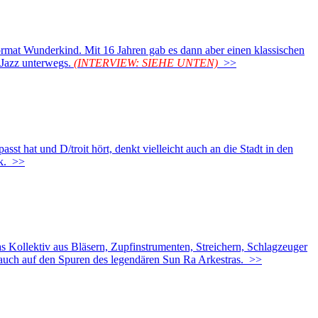
t Wunderkind. Mit 16 Jahren gab es dann aber einen klassischen
 Jazz unterwegs.
(INTERVIEW: SIEHE UNTEN)
>>
 hat und D/troit hört, denkt vielleicht auch an die Stadt in den
k.
>>
lektiv aus Bläsern, Zupfinstrumenten, Streichern, Schlagzeuger
 auch auf den Spuren des legendären Sun Ra Arkestras.
>>