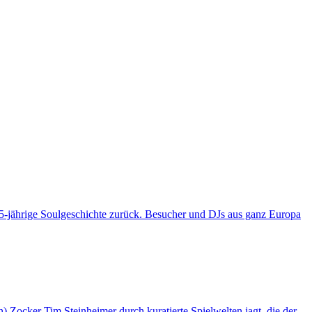
jährige Soulgeschichte zurück. Besucher und DJs aus ganz Europa
ker Tim Steinheimer durch kuratierte Spielwelten jagt, die der