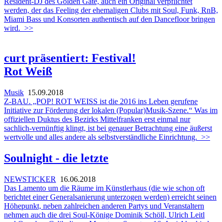
Resident-DJ des Golden Gate, auch ein Original verpflichtet
werden, der das Feeling der ehemaligen Clubs mit Soul, Funk, RnB,
Miami Bass und Konsorten authentisch auf den Dancefloor bringen
wird.
>>
curt präsentiert: Festival!
Rot Weiß
Musik
15.09.2018
Z-BAU. „POP! ROT WEISS ist die 2016 ins Leben gerufene
Initiative zur Förderung der lokalen (Popular)Musik-Szene.“ Was im
offiziellen Duktus des Bezirks Mittelfranken erst einmal nur
sachlich-vernünftig klingt, ist bei genauer Betrachtung eine äußerst
wertvolle und alles andere als selbstverständliche Einrichtung.
>>
Soulnight - die letzte
NEWSTICKER
16.06.2018
Das Lamento um die Räume im Künstlerhaus (die wie schon oft
berichtet einer Generalsanierung unterzogen werden) erreicht seinen
Höhepunkt, neben zahlreichen anderen Partys und Veranstaltern
nehmen auch die drei Soul-Könige Dominik Schöll, Ulrich Leitl