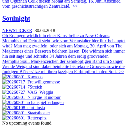
und Oguzhan Celik diesen Monat am Samstag, 16. Juni Abschied
vom geschichtsträchtigen Zentralcafé.
>>
Soulnight
NEWSTICKER
30.04.2018
Ob Erlangen wirklich in einer Kausalreihe zu New Orleans,
Memphis und Detroit steht, wie vom Veranstalter hier flux behauptet
wird? Man mag zweifeln, oder sich am Montag, 30. April von The
Magictones eines Besseren belehren lassen. Die widmen sich immer
hin seit sage und schreibe 34 Jahren dem erdig groovenden
Memphis Soul. Markenzeichen der zehnköpfigen Band um Sänger
Wende Weigand sind dabei beinharte bis relaxte Grooves, sowie die
funkigen Bläsersätze mit ihren jazzigen Farbtupfern in den Soli.
>>
No upcoming events found