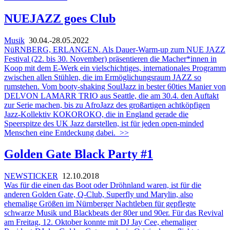
NUEJAZZ goes Club
Musik
30.04.-28.05.2022
NüRNBERG, ERLANGEN. Als Dauer-Warm-up zum NUE JAZZ
Festival (22. bis 30. November) präsentieren die Macher*innen in
Koop mit dem E-Werk ein vielschichtiges, internationales Programm
zwischen allen Stühlen, die im Ermöglichungsraum JAZZ so
rumstehen. Vom booty-shaking SoulJazz in bester 60ties Manier von
DELVON LAMARR TRIO aus Seattle, die am 30.4. den Auftakt
zur Serie machen, bis zu AfroJazz des großartigen achtköpfigen
Jazz-Kollektiv KOKOROKO, die in England gerade die
Speerspitze des UK Jazz darstellen, ist für jeden open-minded
Menschen eine Entdeckung dabei.
>>
Golden Gate Black Party #1
NEWSTICKER
12.10.2018
Was für die einen das Boot oder Dröhnland waren, ist für die
anderen Golden Gate, Q-Club, Superfly und Marylin, also
ehemalige Größen im Nürnberger Nachtleben für gepflegte
schwarze Musik und Blackbeats der 80er und 90er. Für das Revival
am Freitag, 12. Oktober konnte mit DJ Jay Cee, ehemaliger