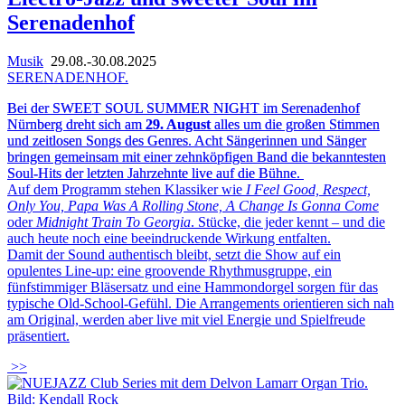
Serenadenhof
Musik
29.08.-30.08.2025
SERENADENHOF.
Bei der SWEET SOUL SUMMER NIGHT im
Serenadenhof
Nürnberg dreht sich am
29. August
alles um die großen Stimmen
und zeitlosen Songs des Genres. Acht Sängerinnen und Sänger
bringen gemeinsam mit einer zehnköpfigen Band die bekanntesten
Soul-Hits der letzten Jahrzehnte live auf die Bühne.
Auf dem Programm stehen Klassiker wie
I Feel Good, Respect,
Only You, Papa Was A Rolling Stone, A Change Is Gonna Come
oder
Midnight Train To Georgia
. Stücke, die jeder kennt – und die
auch heute noch eine beeindruckende Wirkung entfalten.
Damit der Sound authentisch bleibt, setzt die Show auf ein
opulentes Line-up: eine groovende Rhythmusgruppe, ein
fünfstimmiger Bläsersatz und eine Hammondorgel sorgen für das
typische Old-School-Gefühl. Die Arrangements orientieren sich nah
am Original, werden aber live mit viel Energie und Spielfreude
präsentiert.
>>