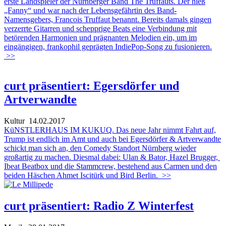
erste Landspieler der Nürnberger Band The Truffauts. Der hieß
„Fanny“ und war nach der Lebensgefährtin des Band-
Namensgebers, Francois Truffaut benannt. Bereits damals gingen
verzerrte Gitarren und schepprige Beats eine Verbindung mit
betörenden Harmonien und prägnanten Melodien ein, um im
eingängigen, frankophil geprägten IndiePop-Song zu fusionieren.
>>
curt präsentiert: Egersdörfer und
Artverwandte
Kultur
14.02.2017
KüNSTLERHAUS IM KUKUQ. Das neue Jahr nimmt Fahrt auf,
Trump ist endlich im Amt und auch bei Egersdörfer & Artverwandte
schickt man sich an, den Comedy Standort Nürnberg wieder
großartig zu machen. Diesmal dabei: Ulan & Bator, Hazel Brugger,
Ibeat Beatbox und die Stammcrew, bestehend aus Carmen und den
beiden Häschen Ahmet Iscitürk und Bird Berlin.
>>
curt präsentiert: Radio Z Winterfest