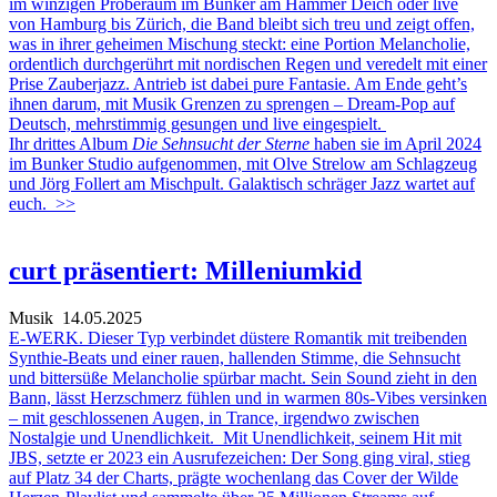
im winzigen Proberaum im Bunker am Hammer Deich oder live
von Hamburg bis Zürich, die Band bleibt sich treu und zeigt offen,
was in ihrer geheimen Mischung steckt: eine Portion Melancholie,
ordentlich durchgerührt mit nordischen Regen und veredelt mit einer
Prise Zauberjazz. Antrieb ist dabei pure Fantasie. Am Ende geht’s
ihnen darum, mit Musik Grenzen zu sprengen – Dream-Pop auf
Deutsch, mehrstimmig gesungen und live eingespielt.
Ihr drittes Album
Die Sehnsucht der Sterne
haben sie im April 2024
im Bunker Studio aufgenommen, mit Olve Strelow am Schlagzeug
und Jörg Follert am Mischpult. Galaktisch schräger Jazz wartet auf
euch.
>>
curt präsentiert: Milleniumkid
Musik
14.05.2025
E-WERK. Dieser Typ verbindet düstere Romantik mit treibenden
Synthie-Beats und einer rauen, hallenden Stimme, die Sehnsucht
und bittersüße Melancholie spürbar macht. Sein Sound zieht in den
Bann, lässt Herzschmerz fühlen und in warmen 80s-Vibes versinken
– mit geschlossenen Augen, in Trance, irgendwo zwischen
Nostalgie und Unendlichkeit. Mit Unendlichkeit, seinem Hit mit
JBS, setzte er 2023 ein Ausrufezeichen: Der Song ging viral, stieg
auf Platz 34 der Charts, prägte wochenlang das Cover der Wilde