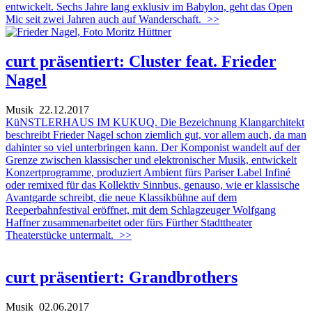
entwickelt. Sechs Jahre lang exklusiv im Babylon, geht das Open
Mic seit zwei Jahren auch auf Wanderschaft.
>>
curt präsentiert: Cluster feat. Frieder
Nagel
Musik
22.12.2017
KüNSTLERHAUS IM KUKUQ. Die Bezeichnung Klangarchitekt
beschreibt Frieder Nagel schon ziemlich gut, vor allem auch, da man
dahinter so viel unterbringen kann. Der Komponist wandelt auf der
Grenze zwischen klassischer und elektronischer Musik, entwickelt
Konzertprogramme, produziert Ambient fürs Pariser Label Infiné
oder remixed für das Kollektiv Sinnbus, genauso, wie er klassische
Avantgarde schreibt, die neue Klassikbühne auf dem
Reeperbahnfestival eröffnet, mit dem Schlagzeuger Wolfgang
Haffner zusammenarbeitet oder fürs Fürther Stadttheater
Theaterstücke untermalt.
>>
curt präsentiert: Grandbrothers
Musik
02.06.2017