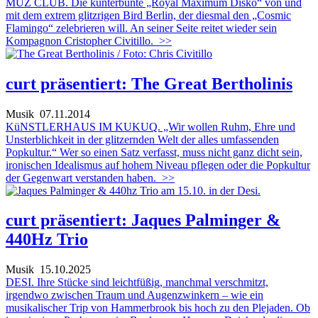
MUZ CLUB. Die kunterbunte „Royal Maximum Disko“ von und
mit dem extrem glitzrigen Bird Berlin, der diesmal den „Cosmic
Flamingo“ zelebrieren will. An seiner Seite reitet wieder sein
Kompagnon Cristopher Civitillo.
>>
curt präsentiert: The Great Bertholinis
Musik
07.11.2014
KüNSTLERHAUS IM KUKUQ. „Wir wollen Ruhm, Ehre und
Unsterblichkeit in der glitzernden Welt der alles umfassenden
Popkultur.“ Wer so einen Satz verfasst, muss nicht ganz dicht sein,
ironischen Idealismus auf hohem Niveau pflegen oder die Popkultur
der Gegenwart verstanden haben.
>>
curt präsentiert: Jaques Palminger &
440Hz Trio
Musik
15.10.2025
DESI. Ihre Stücke sind leichtfüßig, manchmal verschmitzt,
irgendwo zwischen Traum und Augenzwinkern – wie ein
musikalischer Trip von Hammerbrook bis hoch zu den Plejaden. Ob