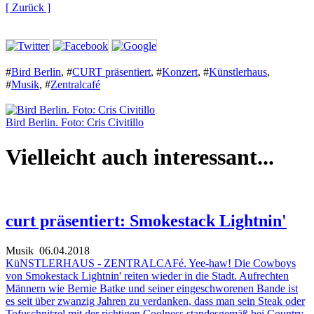
[ Zurück ]
#
Bird Berlin
,
#
CURT präsentiert
,
#
Konzert
,
#
Künstlerhaus
,
#
Musik
,
#
Zentralcafé
Bird Berlin. Foto: Cris Civitillo
Vielleicht auch interessant...
curt präsentiert: Smokestack Lightnin'
Musik
06.04.2018
KüNSTLERHAUS - ZENTRALCAFé. Yee-haw! Die Cowboys
von Smokestack Lightnin' reiten wieder in die Stadt. Aufrechten
Männern wie Bernie Batke und seiner eingeschworenen Bande ist
es seit über zwanzig Jahren zu verdanken, dass man sein Steak oder
Tofuschnitzel mit der richtigen Coolness standesgemäß bei Country