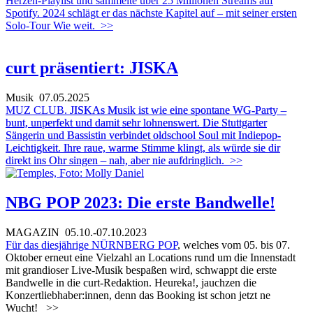
Herzen-Playlist und sammelte über 25 Millionen Streams auf
Spotify. 2024 schlägt er das nächste Kapitel auf – mit seiner ersten
Solo-Tour Wie weit.
>>
curt präsentiert: JISKA
Musik
07.05.2025
MUZ CLUB.
JISKAs Musik ist wie eine spontane WG-Party –
bunt, unperfekt und damit sehr lohnenswert. Die Stuttgarter
Sängerin und Bassistin verbindet oldschool Soul mit Indiepop-
Leichtigkeit. Ihre raue, warme Stimme klingt, als würde sie dir
direkt ins Ohr singen – nah, aber nie aufdringlich.
>>
NBG POP 2023: Die erste Bandwelle!
MAGAZIN
05.10.-07.10.2023
Für das diesjährige
NÜRNBERG POP
, welches vom 05. bis 07.
Oktober erneut eine Vielzahl an Locations rund um die Innenstadt
mit grandioser Live-Musik bespaßen wird, schwappt die erste
Bandwelle in die curt-Redaktion. Heureka!, jauchzen die
Konzertliebhaber:innen, denn das Booking ist schon jetzt ne
Wucht!
>>