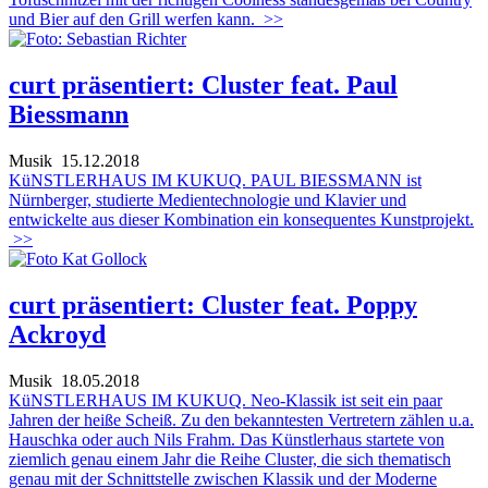
und Bier auf den Grill werfen kann.
>>
curt präsentiert: Cluster feat. Paul
Biessmann
Musik
15.12.2018
KüNSTLERHAUS IM KUKUQ. PAUL BIESSMANN ist
Nürnberger, studierte Medientechnologie und Klavier und
entwickelte aus dieser Kombination ein konsequentes Kunstprojekt.
>>
curt präsentiert: Cluster feat. Poppy
Ackroyd
Musik
18.05.2018
KüNSTLERHAUS IM KUKUQ. Neo-Klassik ist seit ein paar
Jahren der heiße Scheiß. Zu den bekanntesten Vertretern zählen u.a.
Hauschka oder auch Nils Frahm. Das Künstlerhaus startete von
ziemlich genau einem Jahr die Reihe Cluster, die sich thematisch
genau mit der Schnittstelle zwischen Klassik und der Moderne