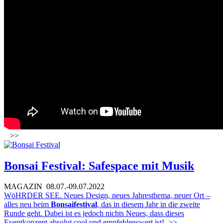
>>
Bonsai Festival: Safespace mit Musik
MAGAZIN
08.07.-09.07.2022
WöHRDER SEE. Neues Design, neues Jahresthema, neuer Ort –
alles neu beim
Bonsaifestival
, das in diesem Jahr in die zweite
Runde geht. Dabei ist es jedoch nichts Neues, dass dieses
Eventkonzept absolut cool und empfehlenswert ist!
>>