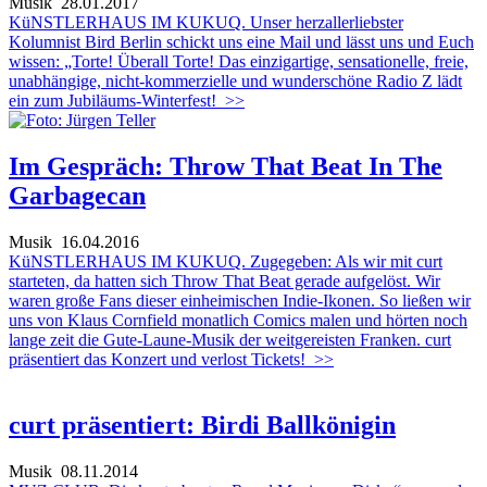
Musik
28.01.2017
KüNSTLERHAUS IM KUKUQ. Unser herzallerliebster
Kolumnist Bird Berlin schickt uns eine Mail und lässt uns und Euch
wissen: „Torte! Überall Torte! Das einzigartige, sensationelle, freie,
unabhängige, nicht-kommerzielle und wunderschöne Radio Z lädt
ein zum Jubiläums-Winterfest!
>>
Im Gespräch: Throw That Beat In The
Garbagecan
Musik
16.04.2016
KüNSTLERHAUS IM KUKUQ. Zugegeben: Als wir mit curt
starteten, da hatten sich Throw That Beat gerade aufgelöst. Wir
waren große Fans dieser einheimischen Indie-Ikonen. So ließen wir
uns von Klaus Cornfield monatlich Comics malen und hörten noch
lange zeit die Gute-Laune-Musik der weitgereisten Franken. curt
präsentiert das Konzert und verlost Tickets!
>>
curt präsentiert: Birdi Ballkönigin
Musik
08.11.2014