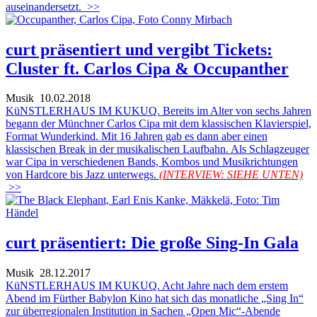
auseinandersetzt.
>>
curt präsentiert und vergibt Tickets:
Cluster ft. Carlos Cipa & Occupanther
Musik
10.02.2018
KüNSTLERHAUS IM KUKUQ. Bereits im Alter von sechs Jahren
begann der Münchner Carlos Cipa mit dem klassischen Klavierspiel,
Format Wunderkind. Mit 16 Jahren gab es dann aber einen
klassischen Break in der musikalischen Laufbahn. Als Schlagzeuger
war Cipa in verschiedenen Bands, Kombos und Musikrichtungen
von Hardcore bis Jazz unterwegs.
(INTERVIEW: SIEHE UNTEN)
>>
curt präsentiert: Die große Sing-In Gala
Musik
28.12.2017
KüNSTLERHAUS IM KUKUQ. Acht Jahre nach dem erstem
Abend im Fürther Babylon Kino hat sich das monatliche „Sing In“
zur überregionalen Institution in Sachen „Open Mic“-Abende