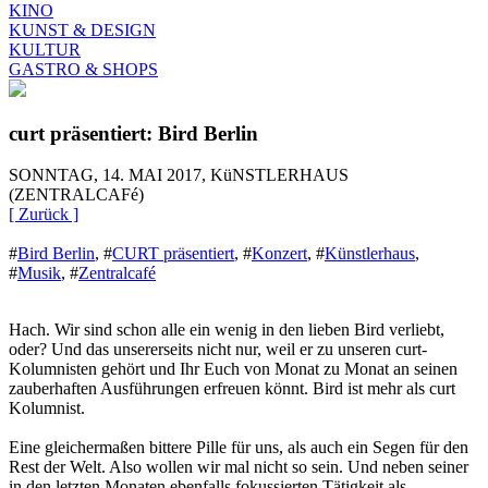
KINO
KUNST & DESIGN
KULTUR
GASTRO & SHOPS
curt präsentiert: Bird Berlin
SONNTAG, 14. MAI 2017, KüNSTLERHAUS
(ZENTRALCAFé)
[ Zurück ]
#
Bird Berlin
,
#
CURT präsentiert
,
#
Konzert
,
#
Künstlerhaus
,
#
Musik
,
#
Zentralcafé
Hach. Wir sind schon alle ein wenig in den lieben Bird verliebt,
oder? Und das unsererseits nicht nur, weil er zu unseren curt-
Kolumnisten gehört und Ihr Euch von Monat zu Monat an seinen
zauberhaften Ausführungen erfreuen könnt. Bird ist mehr als curt
Kolumnist.
Eine gleichermaßen bittere Pille für uns, als auch ein Segen für den
Rest der Welt. Also wollen wir mal nicht so sein. Und neben seiner
in den letzten Monaten ebenfalls fokussierten Tätigkeit als