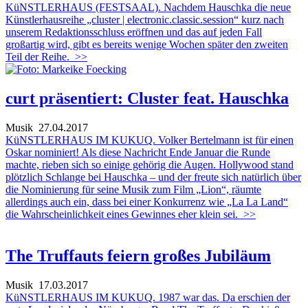
KüNSTLERHAUS (FESTSAAL). Nachdem Hauschka die neue
Künstlerhausreihe „cluster | electronic.classic.session“ kurz nach
unserem Redaktionsschluss eröffnen und das auf jeden Fall
großartig wird, gibt es bereits wenige Wochen später den zweiten
Teil der Reihe.
>>
curt präsentiert: Cluster feat. Hauschka
Musik
27.04.2017
KüNSTLERHAUS IM KUKUQ. Volker Bertelmann ist für einen
Oskar nominiert! Als diese Nachricht Ende Januar die Runde
machte, rieben sich so einige gehörig die Augen. Hollywood stand
plötzlich Schlange bei Hauschka – und der freute sich natürlich über
die Nominierung für seine Musik zum Film „Lion“, räumte
allerdings auch ein, dass bei einer Konkurrenz wie „La La Land“
die Wahrscheinlichkeit eines Gewinnes eher klein sei.
>>
The Truffauts feiern großes Jubiläum
Musik
17.03.2017
KüNSTLERHAUS IM KUKUQ. 1987 war das. Da erschien der