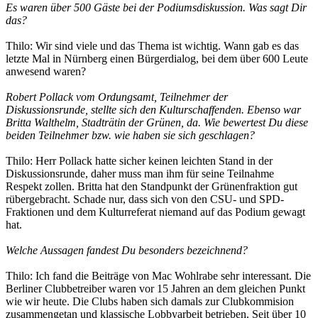
Es waren über 500 Gäste bei der Podiumsdiskussion. Was sagt Dir
das?
Thilo: Wir sind viele und das Thema ist wichtig. Wann gab es das
letzte Mal in Nürnberg einen Bürgerdialog, bei dem über 600 Leute
anwesend waren?
Robert Pollack vom Ordungsamt, Teilnehmer der
Diskussionsrunde, stellte sich den Kulturschaffenden. Ebenso war
Britta Walthelm, Stadträtin der Grünen, da. Wie bewertest Du diese
beiden Teilnehmer bzw. wie haben sie sich geschlagen?
Thilo: Herr Pollack hatte sicher keinen leichten Stand in der
Diskussionsrunde, daher muss man ihm für seine Teilnahme
Respekt zollen. Britta hat den Standpunkt der Grünenfraktion gut
rübergebracht. Schade nur, dass sich von den CSU- und SPD-
Fraktionen und dem Kulturreferat niemand auf das Podium gewagt
hat.
Welche Aussagen fandest Du besonders bezeichnend?
Thilo: Ich fand die Beiträge von Mac Wohlrabe sehr interessant. Die
Berliner Clubbetreiber waren vor 15 Jahren an dem gleichen Punkt
wie wir heute. Die Clubs haben sich damals zur Clubkommision
zusammengetan und klassische Lobbyarbeit betrieben. Seit über 10