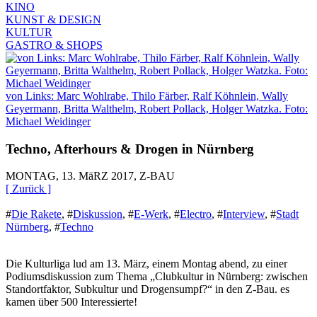
KINO
KUNST & DESIGN
KULTUR
GASTRO & SHOPS
von Links: Marc Wohlrabe, Thilo Färber, Ralf Köhnlein, Wally
Geyermann, Britta Walthelm, Robert Pollack, Holger Watzka. Foto:
Michael Weidinger
Techno, Afterhours & Drogen in Nürnberg
MONTAG, 13. MäRZ 2017, Z-BAU
[ Zurück ]
#
Die Rakete
,
#
Diskussion
,
#
E-Werk
,
#
Electro
,
#
Interview
,
#
Stadt
Nürnberg
,
#
Techno
Die Kulturliga lud am 13. März, einem Montag abend, zu einer
Podiumsdiskussion zum Thema „Clubkultur in Nürnberg: zwischen
Standortfaktor, Subkultur und Drogensumpf?“ in den Z-Bau. es
kamen über 500 Interessierte!