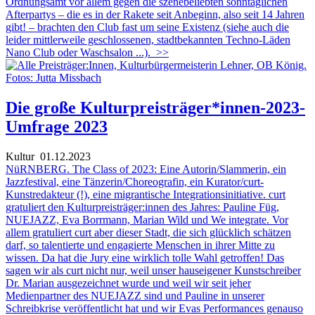
Ordnungsamt vor allem gegen die szenebeliebten sonntäglichen
Afterpartys – die es in der Rakete seit Anbeginn, also seit 14 Jahren
gibt! – brachten den Club fast um seine Existenz (siehe auch die
leider mittlerweile geschlossenen, stadtbekannten Techno-Läden
Nano Club oder Waschsalon ...).
>>
Die große Kulturpreisträger*innen-2023-
Umfrage 2023
Kultur
01.12.2023
NüRNBERG. The Class of 2023: Eine Autorin/Slammerin, ein
Jazzfestival, eine Tänzerin/Choreografin, ein Kurator/curt-
Kunstredakteur (!), eine migrantische Integrationsinitiative. curt
gratuliert den Kulturpreisträger:innen des Jahres: Pauline Füg,
NUEJAZZ, Eva Borrmann, Marian Wild und We integrate. Vor
allem gratuliert curt aber dieser Stadt, die sich glücklich schätzen
darf, so talentierte und engagierte Menschen in ihrer Mitte zu
wissen. Da hat die Jury eine wirklich tolle Wahl getroffen! Das
sagen wir als curt nicht nur, weil unser hauseigener Kunstschreiber
Dr. Marian ausgezeichnet wurde und weil wir seit jeher
Medienpartner des NUEJAZZ sind und Pauline in unserer
Schreibkrise veröffentlicht hat und wir Evas Performances genauso