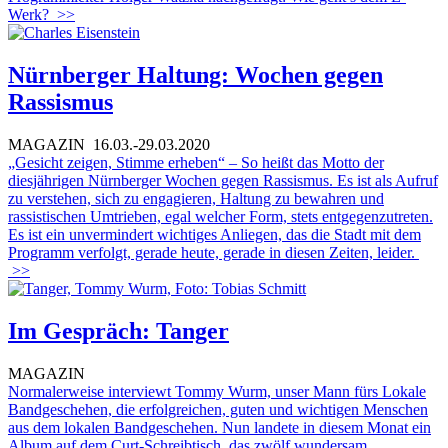
Werk?
>>
Nürnberger Haltung: Wochen gegen
Rassismus
MAGAZIN
16.03.-29.03.2020
„Gesicht zeigen, Stimme erheben“ – So heißt das Motto der
diesjährigen Nürnberger Wochen gegen Rassismus. Es ist als Aufruf
zu verstehen, sich zu engagieren, Haltung zu bewahren und
rassistischen Umtrieben, egal welcher Form, stets entgegenzutreten.
Es ist ein unvermindert wichtiges Anliegen, das die Stadt mit dem
Programm verfolgt, gerade heute, gerade in diesen Zeiten, leider.
>>
Im Gespräch: Tanger
MAGAZIN
Normalerweise interviewt Tommy Wurm, unser Mann fürs Lokale
Bandgeschehen, die erfolgreichen, guten und wichtigen Menschen
aus dem lokalen Bandgeschehen. Nun landete in diesem Monat ein
Album auf dem Curt-Schreibtisch, das zwölf wundersam