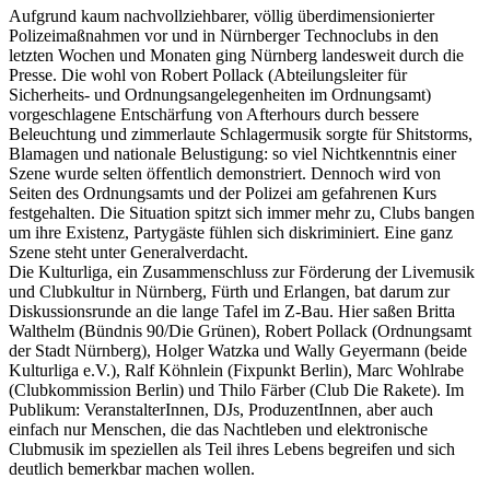
Aufgrund kaum nachvollziehbarer, völlig überdimensionierter
Polizeimaßnahmen vor und in Nürnberger Technoclubs in den
letzten Wochen und Monaten ging Nürnberg landesweit durch die
Presse. Die wohl von Robert Pollack (Abteilungsleiter für
Sicherheits- und Ordnungsangelegenheiten im Ordnungsamt)
vorgeschlagene Entschärfung von Afterhours durch bessere
Beleuchtung und zimmerlaute Schlagermusik sorgte für Shitstorms,
Blamagen und nationale Belustigung: so viel Nichtkenntnis einer
Szene wurde selten öffentlich demonstriert. Dennoch wird von
Seiten des Ordnungsamts und der Polizei am gefahrenen Kurs
festgehalten. Die Situation spitzt sich immer mehr zu, Clubs bangen
um ihre Existenz, Partygäste fühlen sich diskriminiert. Eine ganz
Szene steht unter Generalverdacht.
Die Kulturliga, ein Zusammenschluss zur Förderung der Livemusik
und Clubkultur in Nürnberg, Fürth und Erlangen, bat darum zur
Diskussionsrunde an die lange Tafel im Z-Bau. Hier saßen Britta
Walthelm (Bündnis 90/Die Grünen), Robert Pollack (Ordnungsamt
der Stadt Nürnberg), Holger Watzka und Wally Geyermann (beide
Kulturliga e.V.), Ralf Köhnlein (Fixpunkt Berlin), Marc Wohlrabe
(Clubkommission Berlin) und Thilo Färber (Club Die Rakete). Im
Publikum: VeranstalterInnen, DJs, ProduzentInnen, aber auch
einfach nur Menschen, die das Nachtleben und elektronische
Clubmusik im speziellen als Teil ihres Lebens begreifen und sich
deutlich bemerkbar machen wollen.