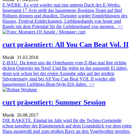
E-WERK. Es wird wieder mal eng unterm Dach des E-Werks.
Insgesamt 17 Acts stellt das hauseigene Booking-Team auf fünf
Bühnen drinnen und draußen. Darunter wieder Empfehlungen des
Hauses, Festival-Entdeckungen, Lieblingsbands von heute und
Bands mit dem Potential für die Lieblingsband von morgen.
>>
curt präsentiert: All You Can Beat Vol. II
Musik
31.03.2018
Z-BAU. Da legen uns die Osterhasen vom Z-Bau mal ihre richtig
dicken Ostereier ins Nest! Und für jeden ist das passende Ei dabei,
denn wie schon bei der ersten Ausgabe oder auf der großen
Silvesterparty sind bei All You Can Beat VOL II wieder alle
hauseigenen Lieblings-Beat-Style-DJs dabei.
>>
curt präsentiert: Summer Session
Musik
26.08.2017
DIE RAKETE. Einmal im Jahr wird für die Techno-Gemeinde
schon tagsüber der Klangteppich auf dem Grundstück vor dem roten
Haus ausgerollt und zum großen Rave an den Vogelweiher gerufen.