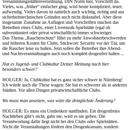
Versammlungsstättenverordnung, DIN Norm hier, Vorschrift da.
Vieles, was „früher“ einfacher ging, wird heute kompliziert, teuer,
aufwendig. Vieles davon ist natürlich auch wichtig, richtig und aus
sicherheitstechnischen Gründen auch nicht diskutabel. Aber diese
insgesamte Zunahme an Auflagen und Vorschriften machen das
Betreiben eines Clubs, einer Livemusik-Spielstätte (egal ob
subventioniert oder privat wirtschaftlich) immer schwieriger.
Das Thema „Raucherschutz“ führt zu mehr Anwohnerbeschwerden
und höheren Kosten für Clubs. Stichwort: Security vor der Tür, um
die Raucher leise zu halten. Jetzt sollen die Betreiber ihre Abend-
und Nachtveranstaltungen auch noch komplett drogenfrei halten ...
Hat es Jugend- und Clubkultur Deiner Meinung nach hier
besonders schwer?
HOLGER: Ja, Clubkultur hat es ganz sicher schwer in Nürnberg!
Ich würde auch die These wagen: Sie hat es schwerer als in anderen
Städten. Vor allen Dingen privatwirtschaftliche Clubs.
Wo muss man ansetzen, was wäre die dringlichste Änderung?
HOLGER: Es muss ein Umdenken stattfinden. Ein drogenfreies
Nachtleben gibt’s nicht, gabs nie, wird es nie geben. Die
Verantwortung dafür liegt nicht bei den Clubs oder Spielstätten.
Nicht die Veranstaltungen fördern den Drogenkonsum, sondern