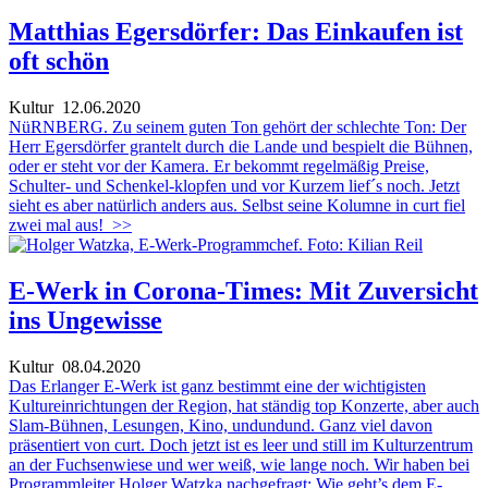
Matthias Egersdörfer: Das Einkaufen ist
oft schön
Kultur
12.06.2020
NüRNBERG. Zu seinem guten Ton gehört der schlechte Ton: Der
Herr Egersdörfer grantelt durch die Lande und bespielt die Bühnen,
oder er steht vor der Kamera. Er bekommt regelmäßig Preise,
Schulter- und Schenkel-klopfen und vor Kurzem lief´s noch. Jetzt
sieht es aber natürlich anders aus. Selbst seine Kolumne in curt fiel
zwei mal aus!
>>
E-Werk in Corona-Times: Mit Zuversicht
ins Ungewisse
Kultur
08.04.2020
Das Erlanger E-Werk ist ganz bestimmt eine der wichtigisten
Kultureinrichtungen der Region, hat ständig top Konzerte, aber auch
Slam-Bühnen, Lesungen, Kino, undundund. Ganz viel davon
präsentiert von curt. Doch jetzt ist es leer und still im Kulturzentrum
an der Fuchsenwiese und wer weiß, wie lange noch. Wir haben bei
Programmleiter Holger Watzka nachgefragt: Wie geht’s dem E-