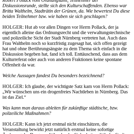
Robert Pollack vom Ordnungsamt, Teilnehmer der
Diskussionsrunde, stellte sich den Kulturschaffenden. Ebenso war
Britta Walthelm, Stadträtin der Grünen, da. Wie bewertest Du diese
beiden Teilnehmer bzw. wie haben sie sich geschlagen?
HOLGER: Hut ab vor allen Dingen vor Herrn Pollack, der ja
eigentlich alleine das Ordnungsrecht und die verwaltungstechnische
und polizeiliche Sicht der Stadt Nürnberg vertreten hat. Auch dass
Frau Walthelm noch so kurzfristig zugesagt hat, sich offen gezeigt
hat und ohne Berührungsängste zu dem Thema sich einfach in die
Diskussion begeben hat, fand ich toll. Enttäuschend, dass aus dem
Kulturreferat oder auch von anderen Fraktionen keine spontane
Offenheit da war.
Welche Aussagen fandest Du besonders bezeichnend?
HOLGER: Ich glaube, der wichtigste Satz kam von Herrn Pollack:
„Wir wünschen uns ein drogenfreies Nachtleben in Nürnberg. Das
ist das Ziel.“
Was kann man daraus ableiten für zukünftige städtische, bzw.
polizeiliche Maßnahmen?
HOLGER: Kann ich jetzt erstmal nicht einschätzen, die
Veranstaltung bewirkt jetzt natürlich erstmal keine sofortige