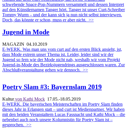
schwebende Space-Pop-Nummern versammelt und dessen Interpret
auf den Künstlernamen Tanger hört. Tanger ist unser Curt-Schreiber
Tommy Wurm – und der kann sich ja nun nicht selbst interviewen.
Doch, das könnte er schon, muss er aber nicht.
>>
Jugend in Mode
MAGAZIN
04.10.2019
E-WERK. Was man uns vom curt auf den ersten Blick ansieht, ist,
dass Mode extrem unser Thema ist. Leider, leider sind wir der
Jugend so fern wie der Mode nicht nah, weshalb wir vom Projekt
Jugend-in-Mode des Bezirksjugendrings ausgeschlossen waren. Zur
Abschlußveranstaltung gehen wir dennoch.
>>
Poetry Slam #3: Bayernslam 2019
Kultur
von Kathi Mock
17.05.-18.05.2019
E-WERK. Die bayerischen Meisterschaften im Poetry Slam finden
dieses Jahr in Erlangen statt – und curt ist Medienpartner. Wir haben
mit den beiden Veranstaltern Lucas Fassnacht und Kathi Mock – die
nebenbei auch noch unsere Kolumnistin für Poetry Slam ist –
gesprochen.
>>