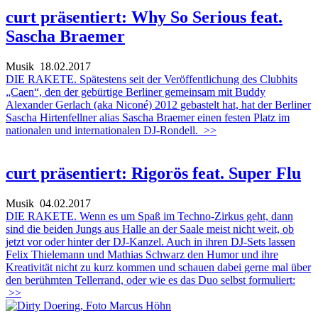
curt präsentiert: Why So Serious feat.
Sascha Braemer
Musik
18.02.2017
DIE RAKETE. Spätestens seit der Veröffentlichung des Clubhits
„Caen“, den der gebürtige Berliner gemeinsam mit Buddy
Alexander Gerlach (aka Niconé) 2012 gebastelt hat, hat der Berliner
Sascha Hirtenfellner alias Sascha Braemer einen festen Platz im
nationalen und internationalen DJ-Rondell.
>>
curt präsentiert: Rigorös feat. Super Flu
Musik
04.02.2017
DIE RAKETE. Wenn es um Spaß im Techno-Zirkus geht, dann
sind die beiden Jungs aus Halle an der Saale meist nicht weit, ob
jetzt vor oder hinter der DJ-Kanzel. Auch in ihren DJ-Sets lassen
Felix Thielemann und Mathias Schwarz den Humor und ihre
Kreativität nicht zu kurz kommen und schauen dabei gerne mal über
den berühmten Tellerrand, oder wie es das Duo selbst formuliert:
>>