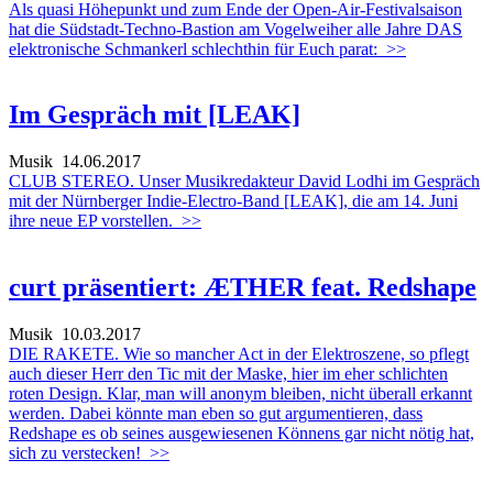
Als quasi Höhepunkt und zum Ende der Open-Air-Festivalsaison
hat die Südstadt-Techno-Bastion am Vogelweiher alle Jahre DAS
elektronische Schmankerl schlechthin für Euch parat:
>>
Im Gespräch mit [LEAK]
Musik
14.06.2017
CLUB STEREO. Unser Musikredakteur David Lodhi im Gespräch
mit der Nürnberger Indie-Electro-Band [LEAK], die am 14. Juni
ihre neue EP vorstellen.
>>
curt präsentiert: ÆTHER feat. Redshape
Musik
10.03.2017
DIE RAKETE. Wie so mancher Act in der Elektroszene, so pflegt
auch dieser Herr den Tic mit der Maske, hier im eher schlichten
roten Design. Klar, man will anonym bleiben, nicht überall erkannt
werden. Dabei könnte man eben so gut argumentieren, dass
Redshape es ob seines ausgewiesenen Könnens gar nicht nötig hat,
sich zu verstecken!
>>