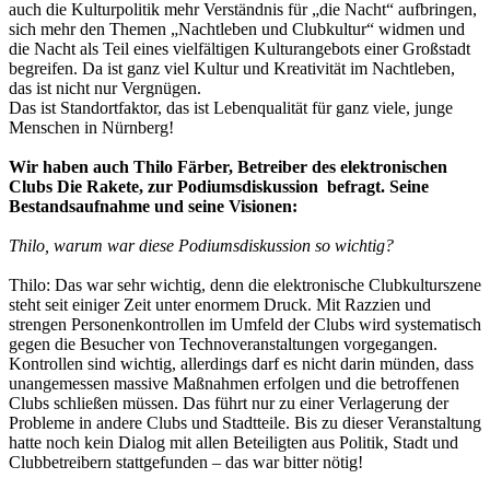
auch die Kulturpolitik mehr Verständnis für „die Nacht“ aufbringen,
sich mehr den Themen „Nachtleben und Clubkultur“ widmen und
die Nacht als Teil eines vielfältigen Kulturangebots einer Großstadt
begreifen. Da ist ganz viel Kultur und Kreativität im Nachtleben,
das ist nicht nur Vergnügen.
Das ist Standortfaktor, das ist Lebenqualität für ganz viele, junge
Menschen in Nürnberg!
Wir haben auch Thilo Färber, Betreiber des elektronischen
Clubs Die Rakete, zur Podiumsdiskussion befragt. Seine
Bestandsaufnahme und seine Visionen:
Thilo, warum war diese Podiumsdiskussion so wichtig?
Thilo: Das war sehr wichtig, denn die elektronische Clubkulturszene
steht seit einiger Zeit unter enormem Druck. Mit Razzien und
strengen Personenkontrollen im Umfeld der Clubs wird systematisch
gegen die Besucher von Technoveranstaltungen vorgegangen.
Kontrollen sind wichtig, allerdings darf es nicht darin münden, dass
unangemessen massive Maßnahmen erfolgen und die betroffenen
Clubs schließen müssen. Das führt nur zu einer Verlagerung der
Probleme in andere Clubs und Stadtteile. Bis zu dieser Veranstaltung
hatte noch kein Dialog mit allen Beteiligten aus Politik, Stadt und
Clubbetreibern stattgefunden – das war bitter nötig!