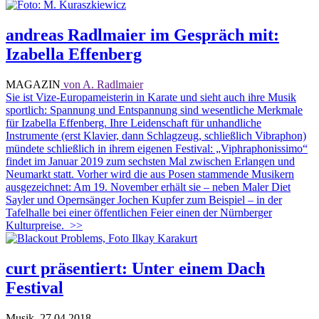
andreas Radlmaier im Gespräch mit:
Izabella Effenberg
MAGAZIN
von A. Radlmaier
Sie ist Vize-Europameisterin in Karate und sieht auch ihre Musik
sportlich: Spannung und Entspannung sind wesentliche Merkmale
für Izabella Effenberg. Ihre Leidenschaft für unhandliche
Instrumente (erst Klavier, dann Schlagzeug, schließlich Vibraphon)
mündete schließlich in ihrem eigenen Festival: „Viphraphonissimo“
findet im Januar 2019 zum sechsten Mal zwischen Erlangen und
Neumarkt statt. Vorher wird die aus Posen stammende Musikern
ausgezeichnet: Am 19. November erhält sie – neben Maler Diet
Sayler und Opernsänger Jochen Kupfer zum Beispiel – in der
Tafelhalle bei einer öffentlichen Feier einen der Nürnberger
Kulturpreise.
>>
curt präsentiert: Unter einem Dach
Festival
Musik
27.04.2018