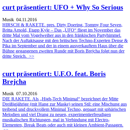
curt präsentiert: UFO + Why So Serious
Musik
04.11.2016
HIRSCH & RAKETE. pres. Dirty Doering, Tommy Four Seven,
Britta Arnold, Etapp Kyle – Das „UFO“ fliegt im November das
dritte Mal vom Vogelweiher aus in den fränkischen Partyhimmel.
Nach der Auftaktsause mit den britischen Techno-Experten Dense &
Pika im September und der in einem ausverkauftem Haus über die
Bühne gegangenen zweiten Runde mit Boris Brejcha folgt nun der
dritte Streich.
>>
curt präsentiert: U.F.O. feat. Boris
Brejcha
Musik
07.10.2016
DIE RAKETE. Als „High-Tech Minimal“ bezeichnet der Mitte
Dreißigjährige (mit Hang zur Maske) seinen Stil: eine Mischung aus
treibend und druckvollem Minimal Techno, gepaart mit sphärischen
Melodien und viel Drang zu neuen, experimentierfreudigen
musikalischen Richtungen, mal in Verbindung mit Electro-
Elementen, Break Beats oder auch mit kleinen Ambient-Passagen.