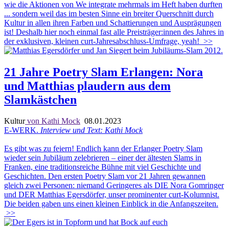
wie die Aktionen von We integrate mehrmals im Heft haben durften
... sondern weil das im besten Sinne ein breiter Querschnitt durch
Kultur in allen ihren Farben und Schattierungen und Ausprägungen
ist! Deshalb hier noch einmal fast alle Preisträger:innen des Jahres in
der exklusiven, kleinen curt-Jahresabschluss-Umfrage, yeah!
>>
21 Jahre Poetry Slam Erlangen: Nora
und Matthias plaudern aus dem
Slamkästchen
Kultur
von Kathi Mock
08.01.2023
E-WERK.
Interview und Text: Kathi Mock
Es gibt was zu feiern! Endlich kann der Erlanger Poetry Slam
wieder sein Jubiläum zelebrieren – einer der ältesten Slams in
Franken, eine traditionsreiche Bühne mit viel Geschichte und
Geschichten. Den ersten Poetry Slam vor 21 Jahren gewannen
gleich zwei Personen: niemand Geringeres als DIE Nora Gomringer
und DER Matthias Egersdörfer, unser prominenter curt-Kolumnist.
Die beiden gaben uns einen kleinen Einblick in die Anfangszeiten.
>>