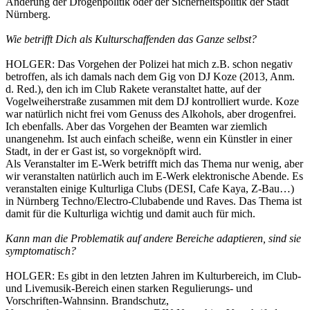
Änderung der Drogenpolitik oder der Sicherheitspolitik der Stadt
Nürnberg.
Wie betrifft Dich als Kulturschaffenden das Ganze selbst?
HOLGER: Das Vorgehen der Polizei hat mich z.B. schon negativ
betroffen, als ich damals nach dem Gig von DJ Koze (2013, Anm.
d. Red.), den ich im Club Rakete veranstaltet hatte, auf der
Vogelweiherstraße zusammen mit dem DJ kontrolliert wurde. Koze
war natürlich nicht frei vom Genuss des Alkohols, aber drogenfrei.
Ich ebenfalls. Aber das Vorgehen der Beamten war ziemlich
unangenehm. Ist auch einfach scheiße, wenn ein Künstler in einer
Stadt, in der er Gast ist, so vorgeknöpft wird.
Als Veranstalter im E-Werk betrifft mich das Thema nur wenig, aber
wir veranstalten natürlich auch im E-Werk elektronische Abende. Es
veranstalten einige Kulturliga Clubs (DESI, Cafe Kaya, Z-Bau…)
in Nürnberg Techno/Electro-Clubabende und Raves. Das Thema ist
damit für die Kulturliga wichtig und damit auch für mich.
Kann man die Problematik auf andere Bereiche adaptieren, sind sie
symptomatisch?
HOLGER: Es gibt in den letzten Jahren im Kulturbereich, im Club-
und Livemusik-Bereich einen starken Regulierungs- und
Vorschriften-Wahnsinn. Brandschutz,