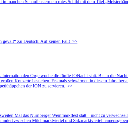
llt in manchen Schaufenstern ein rotes Schild mit dem Titel „Meisterhä
n geval!“ Zu Deutsch: Auf keinen Fall!
>>
ationalen Orgelwoche die fünfte IONacht statt. Bis in die Nacht ka
er großen Konzerte besuchen. Erstmals schwärmen in diesem Jahr aber
etithäppchen der ION zu servieren.
>>
ten Mal das Nürnberger Weinmarktfest statt – nicht zu verwechseln 
rhundert zwischen Milchmarktviertel und Salzmarktviertel namensgebe