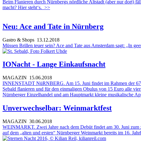
Beim Flanieren durch Nürnbergs nördliche Altstadt (aber nur dort) fä
macht? Hier steht‘s.
>>
Neu: Ace and Tate in Nürnberg
Gastro & Shops
13.12.2018
Müssen Brillen teuer sein? Ace and Tate aus Amsterdam sagt: „In gee
IONacht - Lange Einkaufsnacht
MAGAZIN
15.06.2018
INNENSTADT NüRNBERG. Am 15. Juni findet im Rahmen der 67. Intern
Sebald flanieren und für den einmaligen Obulus von 15 Euro alle vi
Nürnberger Einzelhandel und am Hauptmarkt kleine musikalische App
Unverwechselbar: Weinmarktfest
MAGAZIN
30.06.2018
WEINMARKT. Zwei Jahre nach dem Debüt findet am 30. Juni zum zwei
auf dem „alten und ersten“ Nürnberger Weinmarkt bereits im 16. Jah