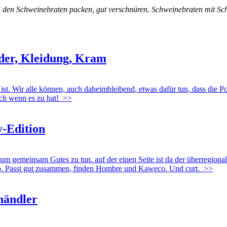
s IN den Schweinebraten packen, gut verschnüren. Schweinebraten mit 
nder, Kleidung, Kram
 ist. Wir alle können, auch daheimbleibend, etwas dafür tun, dass die P
uch wenn es zu hat!
>>
y-Edition
meinsam Gutes zu tun. auf der einen Seite ist da der überregional
eco. Passt gut zusammen, finden Hombre und Kaweco. Und curt.
>>
händler