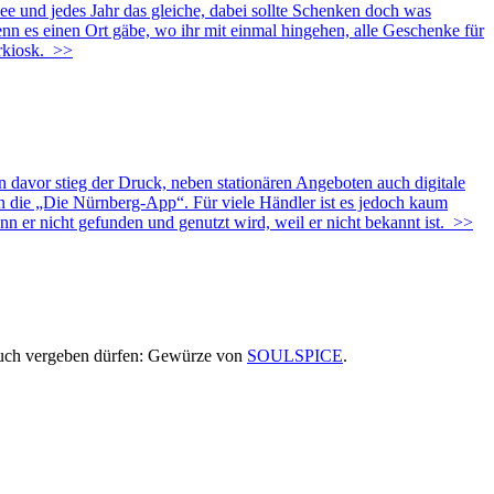
nd jedes Jahr das gleiche, dabei sollte Schenken doch was
nn es einen Ort gäbe, wo ihr mit einmal hingehen, alle Geschenke für
rkiosk.
>>
n davor stieg der Druck, neben stationären Angeboten auch digitale
 an die „Die Nürnberg-App“. Für viele Händler ist es jedoch kaum
 er nicht gefunden und genutzt wird, weil er nicht bekannt ist.
>>
 euch vergeben dürfen: Gewürze von
SOULSPICE
.