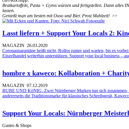
curt-Kochtipp:
Bratkartoffeln, Pasta + Gyros würzen und fertigstellen. Dann alle
lassen.
Genießt man am besten mit Ouso und Bier. Prost Mahlzeit!
>>
Lasst liefern + Support Your Locals 2: Ki
MAGAZIN
26.03.2020
Coronaquarantäne heißt nicht, Rollos runter und warten, bis es vorbei
Einzelhandel weiterhin unterstützen. Support your local business – a
hombre x kaweco: Kollaboration + Charit
MAGAZIN
07.12.2019
BUBE UND KöNIG. Zwei Nürnberger Marken tun sich zusammen, um ge
andererseits die Traditionsmarke für klassisches Schreibgerät, Kaw
Support Your Locals: Nürnberger Meister
Gastro & Shops