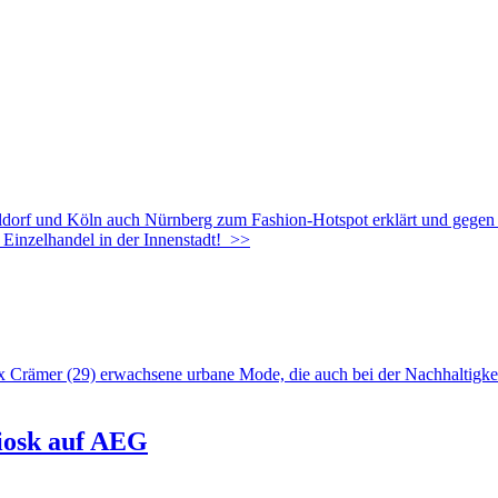
orf und Köln auch Nürnberg zum Fashion-Hotspot erklärt und gegen de
 Einzelhandel in der Innenstadt!
>>
 Crämer (29) erwachsene urbane Mode, die auch bei der Nachhaltigke
iosk auf AEG