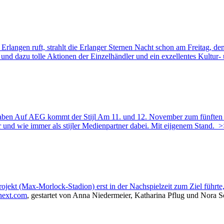
rlangen ruft, strahlt die Erlanger Sternen Nacht schon am Freitag, de
und dazu tolle Aktionen der Einzelhändler und ein exzellentes Kultu
en Auf AEG kommt der Stijl Am 11. und 12. November zum fünften 
er und wie immer als stijler Medienpartner dabei. Mit eijgenem Stand.
>
 (Max-Morlock-Stadion) erst in der Nachspielzeit zum Ziel führte, h
tnext.com
, gestartet von Anna Niedermeier, Katharina Pflug und Nora S