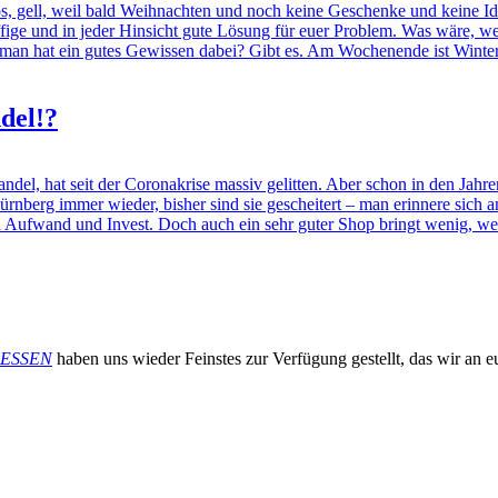
, weil bald Weihnachten und noch keine Geschenke und keine Idee u
ffige und in jeder Hinsicht gute Lösung für euer Problem. Was wäre, we
nd man hat ein gutes Gewissen dabei? Gibt es. Am Wochenende ist Winte
del!?
el, hat seit der Coronakrise massiv gelitten. Aber schon in den Jahre
ürnberg immer wieder, bisher sind sie gescheitert – man erinnere sich
 Aufwand und Invest. Doch auch ein sehr guter Shop bringt wenig, wenn
ESSEN
haben uns wieder Feinstes zur Verfügung gestellt, das wir an