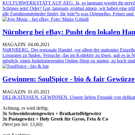
KULTURWERKSTATT AUF AEG. Ja, so langsam werdet ihr nervös, gell
Schönes sein! Oder? Gut, langsam, erstmal atmen, wir haben eine pfi
alle Familienmitglieder findet, für jede*n was Originelles, Feines u
Nürnberg bei eBay: Pusht den lokalen Han
MAGAZIN
04.06.2021
NüRNBERG. Der regionale Handel, vor allem der stationäre Einzelhand
Lösungen zu finden. Versuche, das im Kollektiv zu lösen, gab es in N
möglich, einen funktionierenden Online-Shop zu starten, zu hoch sind
Gewinnen: SoulSpice - bio & fair Gewürze
MAGAZIN
01.05.2021
DELIKATESSEN. GEWINNEN. Unsere lieben Freunde von
delikat
Achtung, es wird deftig:
3x Schweinbratengewürz + Bratkartoffelgewürz
3x Pastagewürz + Holy Greek für Gyros, Feta & Co
(Wert pro Set: 13,60)