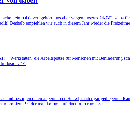
r voll dabei!
hon einmal davon gehört, uns aber wegen unseres 24-7-Daseins für cur
n sollt! Deshalb empfehlen wir auch in diesem Jahr wieder die Freizeitm
T! –
Werkstätten, die Arbeitsplätze für Menschen mit Behinderung schaf
 Inklusion.
>>
s und besorgen einen angenehmen Schwips oder gar gediegenen Rausc
n man probieren! Oder man kommt auf einen rum rum.
>>