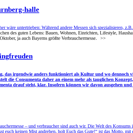
ürnberg-halle
 wäre untertrieben: Während andere Messen sich spezialisieren, z.B
chen des guten Lebens: Bauen, Wohnen, Einrichten, Lifestyle, Haushal
. Oktober, ja auch Bayerns größte Verbrauchermesse.
>>
ingfreuden
Ding, das irgendwie anders funktioniert als Kultur und wo denn
stelt die Consumenta daher an einem mehr als tauglichen Konzep
ta drauf steht, klar. Insofern können wir davon ausgehen und fü
hermesse – und verbraucher sind auch wir. Die Welt des Konsums ist
t euch keinen Mist andrehen, holt Euch das Gute!“ ist das Motto, mit