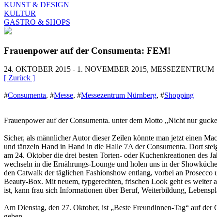
KUNST & DESIGN
KULTUR
GASTRO & SHOPS
Frauenpower auf der Consumenta: FEM!
24. OKTOBER 2015 - 1. NOVEMBER 2015, MESSEZENTRUM
[ Zurück ]
#
Consumenta
,
#
Messe
,
#
Messezentrum Nürnberg
,
#
Shopping
Frauenpower auf der Consumenta. unter dem Motto „Nicht nur gucken,
Sicher, als männlicher Autor dieser Zeilen könnte man jetzt einen 
und tänzeln Hand in Hand in die Halle 7A der Consumenta. Dort steig
am 24. Oktober die drei besten Torten- oder Kuchenkreationen des J
wechseln in die Ernährungs-Lounge und holen uns in der Showküche v
den Catwalk der täglichen Fashionshow entlang, vorbei an Prosecco 
Beauty-Box. Mit neuem, typgerechten, frischen Look geht es weiter a
ist, kann frau sich Informationen über Beruf, Weiterbildung, Lebenspl
Am Dienstag, den 27. Oktober, ist „Beste Freundinnen-Tag“ auf der 
geben.