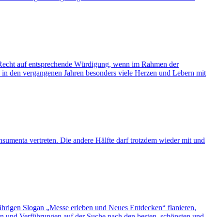
echt auf entsprechende Würdigung, wenn im Rahmen der
 in den vergangenen Jahren besonders viele Herzen und Lebern mit
umenta vertreten. Die andere Hälfte darf trotzdem wieder mit und
rigen Slogan „Messe erleben und Neues Entdecken“ flanieren,
en und Verführungen auf der Suche nach den besten, schönsten und