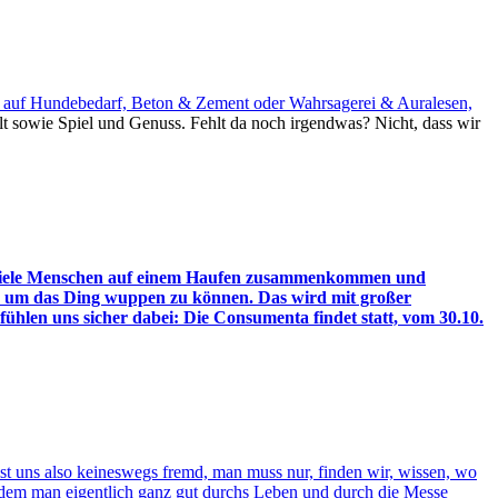
. auf Hundebedarf, Beton & Zement oder Wahrsagerei & Auralesen,
t sowie Spiel und Genuss. Fehlt da noch irgendwas? Nicht, dass wir
och viele Menschen auf einem Haufen zusammenkommen und
t, um das Ding wuppen zu können. Das wird mit großer
hlen uns sicher dabei: Die Consumenta findet statt, vom 30.10.
 uns also keineswegs fremd, man muss nur, finden wir, wissen, wo
 dem man eigentlich ganz gut durchs Leben und durch die Messe