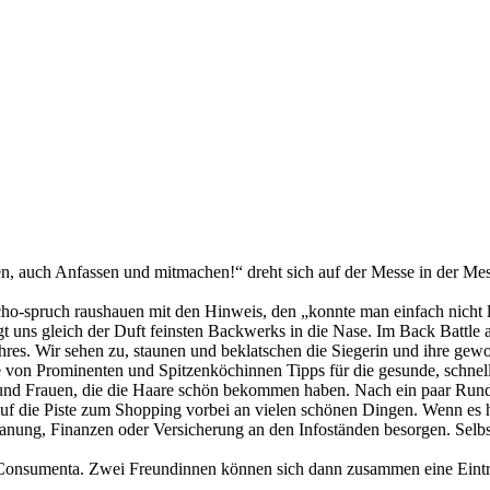
 auch Anfassen und mitmachen!“ dreht sich auf der Messe in der Mess
Macho-spruch raushauen mit den Hinweis, den „konnte man einfach nicht
t uns gleich der Duft feinsten Backwerks in die Nase. Im Back Battle 
ahres. Wir sehen zu, staunen und beklatschen die Siegerin und ihre ge
on Prominenten und Spitzenköchinnen Tipps für die gesunde, schnelle
und Frauen, die die Haare schön bekommen haben. Nach ein paar Runden
uf die Piste zum Shopping vorbei an vielen schönen Dingen. Wenn es h
anung, Finanzen oder Versicherung an den Infoständen besorgen. Selbst 
Consumenta. Zwei Freundinnen können sich dann zusammen eine Eintritt