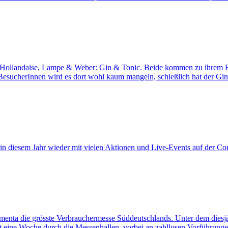
ollandaise, Lampe & Weber: Gin & Tonic. Beide kommen zu ihrem R
sucherInnen wird es dort wohl kaum mangeln, schießlich hat der Gin
diesem Jahr wieder mit vielen Aktionen und Live-Events auf der Cons
ta die grösste Verbrauchermesse Süddeutschlands. Unter dem diesjäh
t eine Woche durch die Messenhallen, vorbei an zahllosen Vorführung