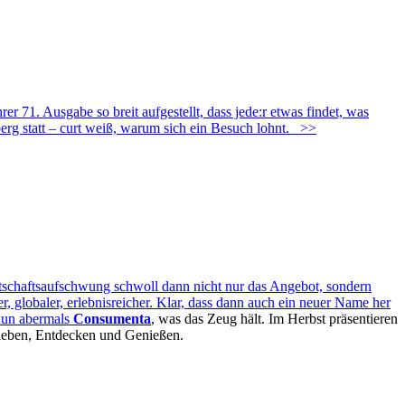
 71. Ausgabe so breit aufgestellt, dass jede:r etwas findet, was
erg statt – curt weiß, warum sich ein Besuch lohnt.
>>
rtschaftsaufschwung schwoll dann nicht nur das Angebot, sondern
 globaler, erlebnisreicher. Klar, dass dann auch ein neuer Name her
nun abermals
Consumenta
, was das Zeug hält. Im Herbst präsentieren
Erleben, Entdecken und Genießen.