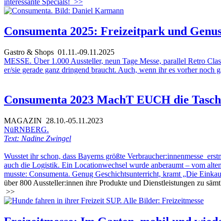
interessante Specials!
>>
Consumenta 2025: Freizeitpark und Genu
Gastro & Shops
01.11.-09.11.2025
MESSE. Über 1.000 Aussteller, neun Tage Messe, parallel Retro Classi
er/sie gerade ganz dringend braucht. Auch, wenn ihr es vorher noch g
Consumenta 2023 MachT EUCH die Tasche
MAGAZIN
28.10.-05.11.2023
NüRNBERG.
Text: Nadine Zwingel
Wusstet ihr schon, dass Bayerns größte Verbraucher:innenmesse erst
auch die Logistik. Ein Locationwechsel wurde anberaumt – vom alten i
musste: Consumenta. Genug Geschichtsunterricht, kramt „Die Einka
über 800 Aussteller:innen ihre Produkte und Dienstleistungen zu säm
>>