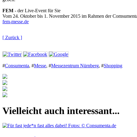
FEM
- der Live-Event für Sie
Vom 24. Oktober bis 1. November 2015 im Rahmen der Comsumenta i
fem-messe.de
[ Zurück ]
#
Consumenta
,
#
Messe
,
#
Messezentrum Nürnberg
,
#
Shopping
Vielleicht auch interessant...