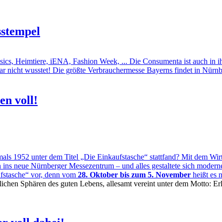
sstempel
cs, Heimtiere, iENA, Fashion Week, ... Die Consumenta ist auch in ihrer
ar nicht wusstet! Die größte Verbrauchermesse Bayerns findet in Nürnb
n voll!
mals 1952 unter dem Titel „Die Einkaufstasche“ stattfand? Mit dem Wi
ns neue Nürnberger Messezentrum – und alles gestaltete sich moderner,
ufstasche“ vor, denn vom
28. Oktober bis zum 5. November
heißt es 
tlichen Sphären des guten Lebens, allesamt vereint unter dem Motto: 