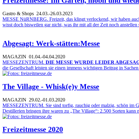
Freizeitmesse: Im Garten, mobil und wiede
Gastro & Shops
24.03.-26.03.2023
MESSE NüRNBERG. Freizeit, das klingt verlockend, wir haben auch sc
wisst doch bisweilen gar nicht, was ihr mit all der Zeit noch anstelle
Abgesagt: Werk-stätten:Messe
MAGAZIN
01.04.-04.04.2020
MESSEZENTRUM.
DIE MESSE WURDE LEIDER ABGESAG
die Gesellschaft leisten sie einen immens wichtigen Beitrag in Sachen
The Village - Whisk(e)y Messe
MAGAZIN
29.02.-01.03.2020
MESSEZENTRUM. Sie sind torfig, rauchig oder malzig, schön im Gla
Destillerien bringen ihre waren zu „The Village“: 2.500 Sorten kan
Freizeitmesse 2020