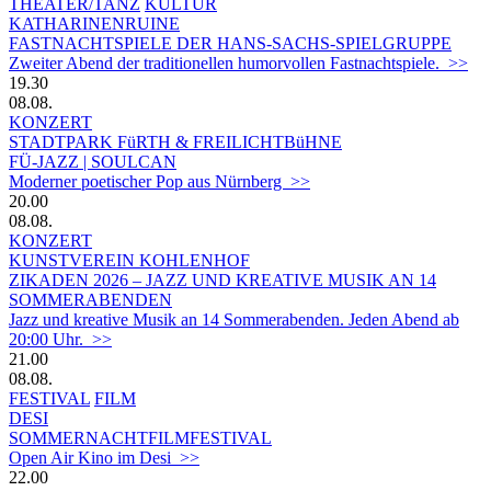
THEATER/TANZ
KULTUR
KATHARINENRUINE
FASTNACHTSPIELE DER HANS-SACHS-SPIELGRUPPE
Zweiter Abend der traditionellen humorvollen Fastnachtspiele. >>
19.30
08.08.
KONZERT
STADTPARK FüRTH & FREILICHTBüHNE
FÜ-JAZZ | SOULCAN
Moderner poetischer Pop aus Nürnberg >>
20.00
08.08.
KONZERT
KUNSTVEREIN KOHLENHOF
ZIKADEN 2026 – JAZZ UND KREATIVE MUSIK AN 14
SOMMERABENDEN
Jazz und kreative Musik an 14 Sommerabenden. Jeden Abend ab
20:00 Uhr. >>
21.00
08.08.
FESTIVAL
FILM
DESI
SOMMERNACHTFILMFESTIVAL
Open Air Kino im Desi >>
22.00