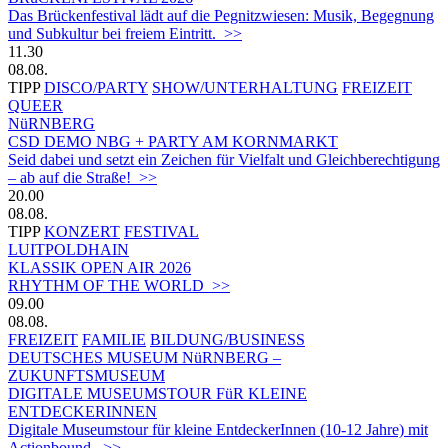
Das Brückenfestival lädt auf die Pegnitzwiesen: Musik, Begegnung
und Subkultur bei freiem Eintritt. >>
11.30
08.08.
TIPP
DISCO/PARTY
SHOW/UNTERHALTUNG
FREIZEIT
QUEER
NüRNBERG
CSD DEMO NBG + PARTY AM KORNMARKT
Seid dabei und setzt ein Zeichen für Vielfalt und Gleichberechtigung
– ab auf die Straße! >>
20.00
08.08.
TIPP
KONZERT
FESTIVAL
LUITPOLDHAIN
KLASSIK OPEN AIR 2026
RHYTHM OF THE WORLD >>
09.00
08.08.
FREIZEIT
FAMILIE
BILDUNG/BUSINESS
DEUTSCHES MUSEUM NüRNBERG –
ZUKUNFTSMUSEUM
DIGITALE MUSEUMSTOUR FüR KLEINE
ENTDECKERINNEN
Digitale Museumstour für kleine EntdeckerInnen (10-12 Jahre) mit
Actionbound. >>