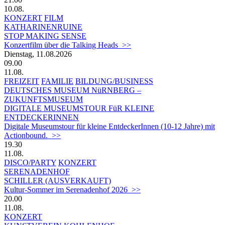
10.08.
KONZERT
FILM
KATHARINENRUINE
STOP MAKING SENSE
Konzertfilm über die Talking Heads >>
Dienstag, 11.08.2026
09.00
11.08.
FREIZEIT
FAMILIE
BILDUNG/BUSINESS
DEUTSCHES MUSEUM NüRNBERG –
ZUKUNFTSMUSEUM
DIGITALE MUSEUMSTOUR FüR KLEINE
ENTDECKERINNEN
Digitale Museumstour für kleine EntdeckerInnen (10-12 Jahre) mit
Actionbound. >>
19.30
11.08.
DISCO/PARTY
KONZERT
SERENADENHOF
SCHILLER (AUSVERKAUFT)
Kultur-Sommer im Serenadenhof 2026 >>
20.00
11.08.
KONZERT