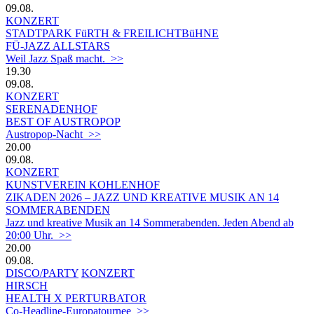
09.08.
KONZERT
STADTPARK FüRTH & FREILICHTBüHNE
FÜ-JAZZ ALLSTARS
Weil Jazz Spaß macht. >>
19.30
09.08.
KONZERT
SERENADENHOF
BEST OF AUSTROPOP
Austropop-Nacht >>
20.00
09.08.
KONZERT
KUNSTVEREIN KOHLENHOF
ZIKADEN 2026 – JAZZ UND KREATIVE MUSIK AN 14
SOMMERABENDEN
Jazz und kreative Musik an 14 Sommerabenden. Jeden Abend ab
20:00 Uhr. >>
20.00
09.08.
DISCO/PARTY
KONZERT
HIRSCH
HEALTH X PERTURBATOR
Co-Headline-Europatournee >>