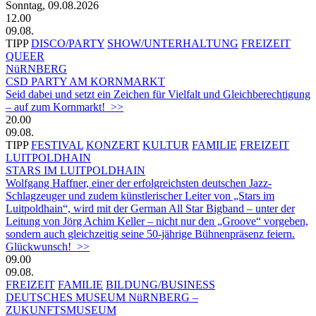
Sonntag, 09.08.2026
12.00
09.08.
TIPP
DISCO/PARTY
SHOW/UNTERHALTUNG
FREIZEIT
QUEER
NüRNBERG
CSD PARTY AM KORNMARKT
Seid dabei und setzt ein Zeichen für Vielfalt und Gleichberechtigung
– auf zum Kornmarkt! >>
20.00
09.08.
TIPP
FESTIVAL
KONZERT
KULTUR
FAMILIE
FREIZEIT
LUITPOLDHAIN
STARS IM LUITPOLDHAIN
Wolfgang Haffner, einer der erfolgreichsten deutschen Jazz-
Schlagzeuger und zudem künstlerischer Leiter von „Stars im
Luitpoldhain“, wird mit der German All Star Bigband – unter der
Leitung von Jörg Achim Keller – nicht nur den „Groove“ vorgeben,
sondern auch gleichzeitig seine 50-jährige Bühnenpräsenz feiern.
Glückwunsch! >>
09.00
09.08.
FREIZEIT
FAMILIE
BILDUNG/BUSINESS
DEUTSCHES MUSEUM NüRNBERG –
ZUKUNFTSMUSEUM