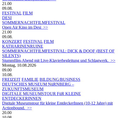
21.00
09.08.
FESTIVAL
FILM
DESI
SOMMERNACHTFILMFESTIVAL
Open Air Kino im Desi >>
21.00
09.08.
KONZERT
FESTIVAL
FILM
KATHARINENRUINE
SOMMERNACHTFILMFESTIVAL: DICK & DOOF (BEST OF
SILENTS)
Stummfilm-Abend mit Live-Klavierbegleitung und Schlagwerk. >>
Montag, 10.08.2026
09.00
10.08.
FREIZEIT
FAMILIE
BILDUNG/BUSINESS
DEUTSCHES MUSEUM NüRNBERG –
ZUKUNFTSMUSEUM
DIGITALE MUSEUMSTOUR FüR KLEINE
ENTDECKERINNEN
Digitale Museumstour für kleine EntdeckerInnen (10-12 Jahre) mit
Actionbound. >>
20.00
10.08.