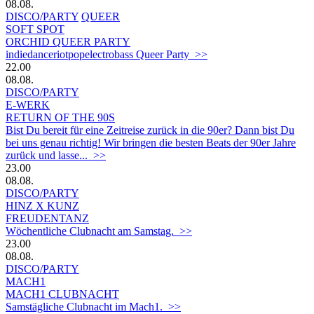
08.08.
DISCO/PARTY
QUEER
SOFT SPOT
ORCHID QUEER PARTY
indiedanceriotpopelectrobass Queer Party >>
22.00
08.08.
DISCO/PARTY
E-WERK
RETURN OF THE 90S
Bist Du bereit für eine Zeitreise zurück in die 90er? Dann bist Du
bei uns genau richtig! Wir bringen die besten Beats der 90er Jahre
zurück und lasse... >>
23.00
08.08.
DISCO/PARTY
HINZ X KUNZ
FREUDENTANZ
Wöchentliche Clubnacht am Samstag. >>
23.00
08.08.
DISCO/PARTY
MACH1
MACH1 CLUBNACHT
Samstägliche Clubnacht im Mach1. >>