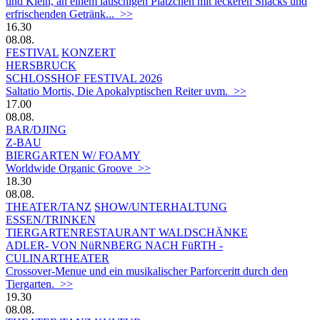
und Klein, an einem lauschigen Plätzchen mit leckeren Snacks und
erfrischenden Getränk... >>
16.30
08.08.
FESTIVAL
KONZERT
HERSBRUCK
SCHLOSSHOF FESTIVAL 2026
Saltatio Mortis, Die Apokalyptischen Reiter uvm. >>
17.00
08.08.
BAR/DJING
Z-BAU
BIERGARTEN W/ FOAMY
Worldwide Organic Groove >>
18.30
08.08.
THEATER/TANZ
SHOW/UNTERHALTUNG
ESSEN/TRINKEN
TIERGARTEN­RESTAURANT WALDSCHÄNKE
ADLER- VON NüRNBERG NACH FüRTH -
CULINARTHEATER
Crossover-Menue und ein musikalischer Parforceritt durch den
Tiergarten. >>
19.30
08.08.