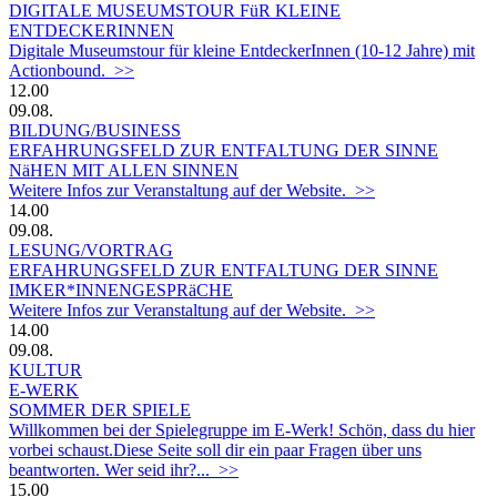
DIGITALE MUSEUMSTOUR FüR KLEINE
ENTDECKERINNEN
Digitale Museumstour für kleine EntdeckerInnen (10-12 Jahre) mit
Actionbound. >>
12.00
09.08.
BILDUNG/BUSINESS
ERFAHRUNGSFELD ZUR ENTFALTUNG DER SINNE
NäHEN MIT ALLEN SINNEN
Weitere Infos zur Veranstaltung auf der Website. >>
14.00
09.08.
LESUNG/VORTRAG
ERFAHRUNGSFELD ZUR ENTFALTUNG DER SINNE
IMKER*INNENGESPRäCHE
Weitere Infos zur Veranstaltung auf der Website. >>
14.00
09.08.
KULTUR
E-WERK
SOMMER DER SPIELE
Willkommen bei der Spielegruppe im E-Werk! Schön, dass du hier
vorbei schaust.Diese Seite soll dir ein paar Fragen über uns
beantworten. Wer seid ihr?... >>
15.00