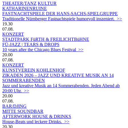
THEATER/TANZ
KULTUR
KATHARINENRUINE
FASTNACHTSPIELE DER HANS-SACHS-SPIELGRUPPE
Traditionelle Nürnberger Fastnachtspiele humorvoll inszeniert. >>
19.30
07.08.
KONZERT
STADTPARK FüRTH & FREILICHTBüHNE
FÜ-JAZZ | TEARS & DROPS
10 years after the Chicago Blues Festival >>
20.00
07.08.
KONZERT
KUNSTVEREIN KOHLENHOF
ZIKADEN 2026 – JAZZ UND KREATIVE MUSIK AN 14
SOMMERABENDEN
Jazz und kreative Musik an 14 Sommerabenden. Jeden Abend ab
20:00 Uhr. >>
20.00
07.08.
BAR/DJING
MITTE SOUNDBAR
AFTERWORK HOUSE & DRINKS
House-Beats und leckere Drinks. >>
20.30