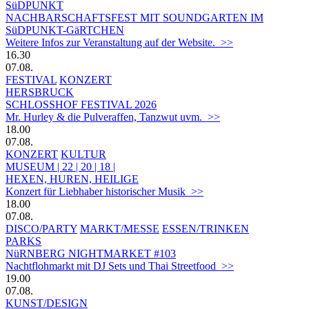
SüDPUNKT
NACHBARSCHAFTSFEST MIT SOUNDGARTEN IM
SüDPUNKT-GäRTCHEN
Weitere Infos zur Veranstaltung auf der Website. >>
16.30
07.08.
FESTIVAL
KONZERT
HERSBRUCK
SCHLOSSHOF FESTIVAL 2026
Mr. Hurley & die Pulveraffen, Tanzwut uvm. >>
18.00
07.08.
KONZERT
KULTUR
MUSEUM | 22 | 20 | 18 |
HEXEN, HUREN, HEILIGE
Konzert für Liebhaber historischer Musik >>
18.00
07.08.
DISCO/PARTY
MARKT/MESSE
ESSEN/TRINKEN
PARKS
NüRNBERG NIGHTMARKET #103
Nachtflohmarkt mit DJ Sets und Thai Streetfood >>
19.00
07.08.
KUNST/DESIGN