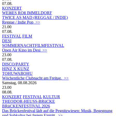
07.08.
KONZERT
WEIßES ROß IMMELDORF
TWICE AS MAD (REGGAE / INDIE)
Reggae / Indie Pop >>
21.00
07.08.
FESTIVAL
FILM
DESI
SOMMERNACHTFILMFESTIVAL
Open Air Kino im Desi >>
23.00
07.08.
DISCO/PARTY
HINZ X KUNZ
TOHUWABOHU
Wöchentliche Clubnacht am Freitag. >>
Samstag, 08.08.2026
23.00
08.08.
KONZERT
FESTIVAL
KULTUR
THEODOR-HEUSS-BRüCKE
BRüCKENFESTIVAL 2026
Das Brückenfestival lädt auf die Pegnitzwiesen: Musik, Begegnung
und Subkultur bei freiem Eintritt. >>