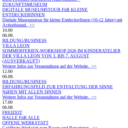
ZUKUNFTSMUSEUM
DIGITALE MUSEUMSTOUR FüR KLEINE
ENTDECKERINNEN
Digitale Museumstour für kleine EntdeckerInnen (10-12 Jahre) mit
Actionbound. >>
10.00
06.08.
BILDUNG/BUSINESS
VILLA LEON
SOMMERFERIEN-WORKSHOP 2026 IM KINDERATELIER
DER VILLA LEON VON 3. BIS 7. AUGUST
(AUSVERKAUFT)
Weitere Infos zur Veranstaltung auf der Website. >>
12.00
06.08.
BILDUNG/BUSINESS
ERFAHRUNGSFELD ZUR ENTFALTUNG DER SINNE
NäHEN MIT ALLEN SINNEN
Weitere Infos zur Veranstaltung auf der Website. >>
17.00
06.08.
FREIZEIT
HALLE FüR ALLE
OFFENE WERKSTATT
Geöffnete Werkstatt zum Bauen und Reparieren. >>