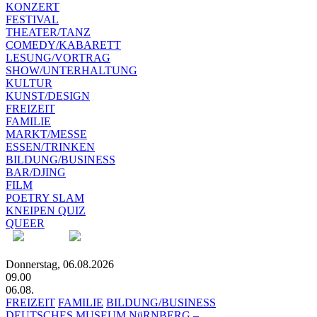
KONZERT
FESTIVAL
THEATER/TANZ
COMEDY/KABARETT
LESUNG/VORTRAG
SHOW/UNTERHALTUNG
KULTUR
KUNST/DESIGN
FREIZEIT
FAMILIE
MARKT/MESSE
ESSEN/TRINKEN
BILDUNG/BUSINESS
BAR/DJING
FILM
POETRY SLAM
KNEIPEN QUIZ
QUEER
Donnerstag, 06.08.2026
09.00
06.08.
FREIZEIT
FAMILIE
BILDUNG/BUSINESS
DEUTSCHES MUSEUM NüRNBERG –