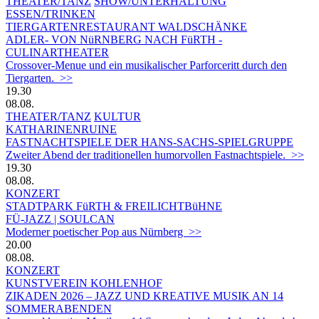
THEATER/TANZ
SHOW/UNTERHALTUNG
ESSEN/TRINKEN
TIERGARTEN­RESTAURANT WALDSCHÄNKE
ADLER- VON NüRNBERG NACH FüRTH -
CULINARTHEATER
Crossover-Menue und ein musikalischer Parforceritt durch den
Tiergarten. >>
19.30
08.08.
THEATER/TANZ
KULTUR
KATHARINENRUINE
FASTNACHTSPIELE DER HANS-SACHS-SPIELGRUPPE
Zweiter Abend der traditionellen humorvollen Fastnachtspiele. >>
19.30
08.08.
KONZERT
STADTPARK FüRTH & FREILICHTBüHNE
FÜ-JAZZ | SOULCAN
Moderner poetischer Pop aus Nürnberg >>
20.00
08.08.
KONZERT
KUNSTVEREIN KOHLENHOF
ZIKADEN 2026 – JAZZ UND KREATIVE MUSIK AN 14
SOMMERABENDEN