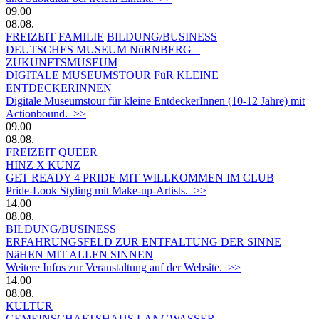
09.00
08.08.
FREIZEIT
FAMILIE
BILDUNG/BUSINESS
DEUTSCHES MUSEUM NüRNBERG –
ZUKUNFTSMUSEUM
DIGITALE MUSEUMSTOUR FüR KLEINE
ENTDECKERINNEN
Digitale Museumstour für kleine EntdeckerInnen (10-12 Jahre) mit
Actionbound. >>
09.00
08.08.
FREIZEIT
QUEER
HINZ X KUNZ
GET READY 4 PRIDE MIT WILLKOMMEN IM CLUB
Pride-Look Styling mit Make-up-Artists. >>
14.00
08.08.
BILDUNG/BUSINESS
ERFAHRUNGSFELD ZUR ENTFALTUNG DER SINNE
NäHEN MIT ALLEN SINNEN
Weitere Infos zur Veranstaltung auf der Website. >>
14.00
08.08.
KULTUR
GEMEINSCHAFTSHAUS LANGWASSER