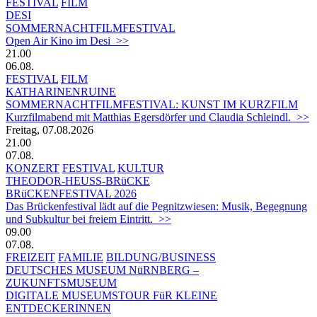
FESTIVAL
FILM
DESI
SOMMERNACHTFILMFESTIVAL
Open Air Kino im Desi >>
21.00
06.08.
FESTIVAL
FILM
KATHARINENRUINE
SOMMERNACHTFILMFESTIVAL: KUNST IM KURZFILM
Kurzfilmabend mit Matthias Egersdörfer und Claudia Schleindl. >>
Freitag, 07.08.2026
21.00
07.08.
KONZERT
FESTIVAL
KULTUR
THEODOR-HEUSS-BRüCKE
BRüCKENFESTIVAL 2026
Das Brückenfestival lädt auf die Pegnitzwiesen: Musik, Begegnung
und Subkultur bei freiem Eintritt. >>
09.00
07.08.
FREIZEIT
FAMILIE
BILDUNG/BUSINESS
DEUTSCHES MUSEUM NüRNBERG –
ZUKUNFTSMUSEUM
DIGITALE MUSEUMSTOUR FüR KLEINE
ENTDECKERINNEN