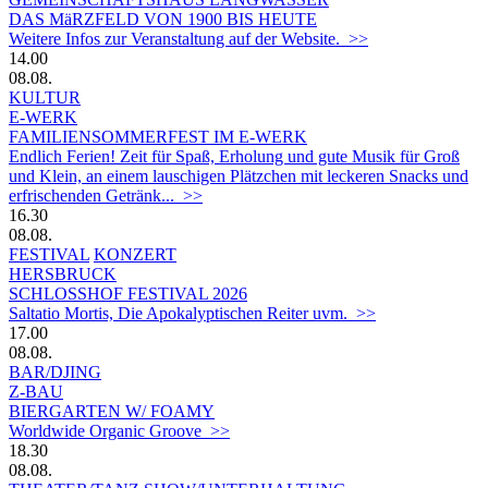
DAS MäRZFELD VON 1900 BIS HEUTE
Weitere Infos zur Veranstaltung auf der Website. >>
14.00
08.08.
KULTUR
E-WERK
FAMILIENSOMMERFEST IM E-WERK
Endlich Ferien! Zeit für Spaß, Erholung und gute Musik für Groß
und Klein, an einem lauschigen Plätzchen mit leckeren Snacks und
erfrischenden Getränk... >>
16.30
08.08.
FESTIVAL
KONZERT
HERSBRUCK
SCHLOSSHOF FESTIVAL 2026
Saltatio Mortis, Die Apokalyptischen Reiter uvm. >>
17.00
08.08.
BAR/DJING
Z-BAU
BIERGARTEN W/ FOAMY
Worldwide Organic Groove >>
18.30
08.08.