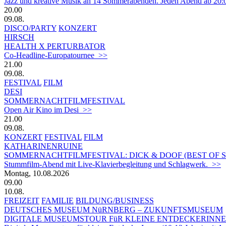
Jazz und kreative Musik an 14 Sommerabenden. Jeden Abend ab 20:
20.00
09.08.
DISCO/PARTY
KONZERT
HIRSCH
HEALTH X PERTURBATOR
Co-Headline-Europatournee >>
21.00
09.08.
FESTIVAL
FILM
DESI
SOMMERNACHTFILMFESTIVAL
Open Air Kino im Desi >>
21.00
09.08.
KONZERT
FESTIVAL
FILM
KATHARINENRUINE
SOMMERNACHTFILMFESTIVAL: DICK & DOOF (BEST OF S
Stummfilm-Abend mit Live-Klavierbegleitung und Schlagwerk. >>
Montag, 10.08.2026
09.00
10.08.
FREIZEIT
FAMILIE
BILDUNG/BUSINESS
DEUTSCHES MUSEUM NüRNBERG – ZUKUNFTSMUSEUM
DIGITALE MUSEUMSTOUR FüR KLEINE ENTDECKERINN