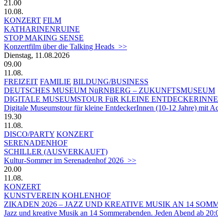
21.00
10.08.
KONZERT
FILM
KATHARINENRUINE
STOP MAKING SENSE
Konzertfilm über die Talking Heads >>
Dienstag, 11.08.2026
09.00
11.08.
FREIZEIT
FAMILIE
BILDUNG/BUSINESS
DEUTSCHES MUSEUM NüRNBERG – ZUKUNFTSMUSEUM
DIGITALE MUSEUMSTOUR FüR KLEINE ENTDECKERINN
Digitale Museumstour für kleine EntdeckerInnen (10-12 Jahre) mit 
19.30
11.08.
DISCO/PARTY
KONZERT
SERENADENHOF
SCHILLER (AUSVERKAUFT)
Kultur-Sommer im Serenadenhof 2026 >>
20.00
11.08.
KONZERT
KUNSTVEREIN KOHLENHOF
ZIKADEN 2026 – JAZZ UND KREATIVE MUSIK AN 14 S
Jazz und kreative Musik an 14 Sommerabenden. Jeden Abend ab 20: