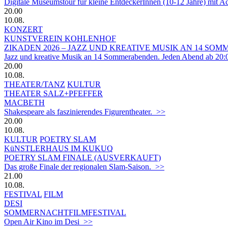
Digitale Museumstour für kleine EntdeckerInnen (10-12 Jahre) mit 
20.00
10.08.
KONZERT
KUNSTVEREIN KOHLENHOF
ZIKADEN 2026 – JAZZ UND KREATIVE MUSIK AN 14 S
Jazz und kreative Musik an 14 Sommerabenden. Jeden Abend ab 20:
20.00
10.08.
THEATER/TANZ
KULTUR
THEATER SALZ+PFEFFER
MACBETH
Shakespeare als faszinierendes Figurentheater. >>
20.00
10.08.
KULTUR
POETRY SLAM
KüNSTLERHAUS IM KUKUQ
POETRY SLAM FINALE (AUSVERKAUFT)
Das große Finale der regionalen Slam-Saison. >>
21.00
10.08.
FESTIVAL
FILM
DESI
SOMMERNACHTFILMFESTIVAL
Open Air Kino im Desi >>