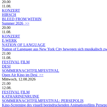
20.00
11.08.
KONZERT
HIRSCH
BLEED FROM WITHIN
Summer 2026 >>
20.00
11.08.
KONZERT
E-WERK
NATION OF LANGUAGE
Nation of Language aus New York City bewegen sich musikalisch z
21.00
11.08.
FESTIVAL
FILM
DESI
SOMMERNACHTFILMFESTIVAL
Open Air Kino im Desi >>
Mittwoch, 12.08.2026
21.00
12.08.
FESTIVAL
FILM
KATHARINENRUINE
SOMMERNACHTFILMFESTIVAL: PERSEPOLIS
Kino-Screening des visuell beeindruckenden Animationsfilms Persep