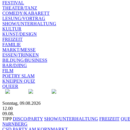
FESTIVAL
THEATER/TANZ
COMEDY/KABARETT
LESUNG/VORTRAG
SHOW/UNTERHALTUNG
KULTUR
KUNST/DESIGN
FREIZEIT
FAMILIE
MARKT/MESSE
ESSEN/TRINKEN
BILDUNG/BUSINESS
BAR/DJING
FILM
POETRY SLAM
KNEIPEN QUIZ
QUEER
Sonntag, 09.08.2026
12.00
09.08.
TIPP
DISCO/PARTY
SHOW/UNTERHALTUNG
FREIZEIT
QU
NüRNBERG
CSD PARTY AM KORNMARKT