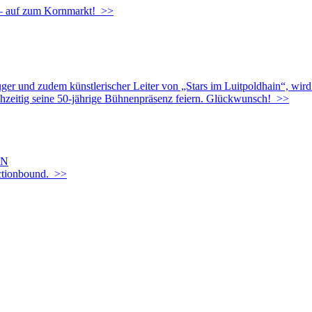
g – auf zum Kornmarkt! >>
uger und zudem künstlerischer Leiter von „Stars im Luitpoldhain“, wir
chzeitig seine 50-jährige Bühnenpräsenz feiern. Glückwunsch! >>
EN
Actionbound. >>