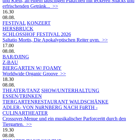
und Klein, an einem lauschigen Plätzchen mit leckeren Snacks und
erfrischenden Getränk... >>
16.30
08.08.
FESTIVAL
KONZERT
HERSBRUCK
SCHLOSSHOF FESTIVAL 2026
Saltatio Mortis, Die Apokalyptischen Reiter uvm. >>
17.00
08.08.
BAR/DJING
Z-BAU
BIERGARTEN W/ FOAMY
Worldwide Organic Groove >>
18.30
08.08.
THEATER/TANZ
SHOW/UNTERHALTUNG
ESSEN/TRINKEN
TIERGARTEN­RESTAURANT WALDSCHÄNKE
ADLER- VON NüRNBERG NACH FüRTH -
CULINARTHEATER
Crossover-Menue und ein musikalischer Parforceritt durch den
Tiergarten. >>
19.30
08.08.