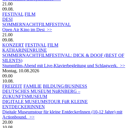
21.00
09.08.
FESTIVAL
FILM
DESI
SOMMERNACHTFILMFESTIVAL
Open Air Kino im Desi >>
21.00
09.08.
KONZERT
FESTIVAL
FILM
KATHARINENRUINE
SOMMERNACHTFILMFESTIVAL: DICK & DOOF (BEST OF
SILENTS)
Stummfilm-Abend mit Live-Klavierbegleitung und Schlagwerk. >>
Montag, 10.08.2026
09.00
10.08.
FREIZEIT
FAMILIE
BILDUNG/BUSINESS
DEUTSCHES MUSEUM NüRNBERG –
ZUKUNFTSMUSEUM
DIGITALE MUSEUMSTOUR FüR KLEINE
ENTDECKERINNEN
Digitale Museumstour für kleine EntdeckerInnen (10-12 Jahre) mit
Actionbound. >>
20.00
10.08.