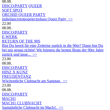
08.08.
DISCO/PARTY
QUEER
SOFT SPOT
ORCHID QUEER PARTY
indiedanceriotpopelectrobass Queer Party >>
22.00
08.08.
DISCO/PARTY
E-WERK
RETURN OF THE 90S
Bist Du bereit für eine Zeitreise zurück in die 90er? Dann bist Du
bei uns genau richtig! Wir bringen die besten Beats der 90er Jahre
zurück und lasse... >>
23.00
08.08.
DISCO/PARTY
HINZ X KUNZ
FREUDENTANZ
Wöchentliche Clubnacht am Samstag. >>
23.00
08.08.
DISCO/PARTY
MACH1
MACH1 CLUBNACHT
Samstägliche Clubnacht im Mach1. >>