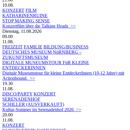
10.08.
KONZERT
FILM
KATHARINENRUINE
STOP MAKING SENSE
Konzertfilm über die Talking Heads >>
Dienstag, 11.08.2026
09.00
11.08.
FREIZEIT
FAMILIE
BILDUNG/BUSINESS
DEUTSCHES MUSEUM NüRNBERG –
ZUKUNFTSMUSEUM
DIGITALE MUSEUMSTOUR FüR KLEINE
ENTDECKERINNEN
Digitale Museumstour für kleine EntdeckerInnen (10-12 Jahre) mit
Actionbound. >>
19.30
11.08.
DISCO/PARTY
KONZERT
SERENADENHOF
SCHILLER (AUSVERKAUFT)
Kultur-Sommer im Serenadenhof 2026 >>
20.00
11.08.
KONZERT