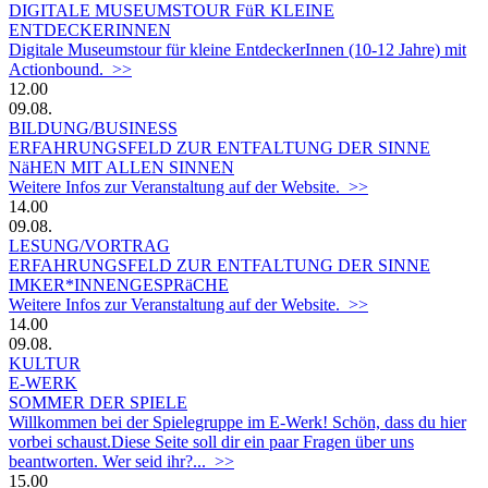
DIGITALE MUSEUMSTOUR FüR KLEINE
ENTDECKERINNEN
Digitale Museumstour für kleine EntdeckerInnen (10-12 Jahre) mit
Actionbound. >>
12.00
09.08.
BILDUNG/BUSINESS
ERFAHRUNGSFELD ZUR ENTFALTUNG DER SINNE
NäHEN MIT ALLEN SINNEN
Weitere Infos zur Veranstaltung auf der Website. >>
14.00
09.08.
LESUNG/VORTRAG
ERFAHRUNGSFELD ZUR ENTFALTUNG DER SINNE
IMKER*INNENGESPRäCHE
Weitere Infos zur Veranstaltung auf der Website. >>
14.00
09.08.
KULTUR
E-WERK
SOMMER DER SPIELE
Willkommen bei der Spielegruppe im E-Werk! Schön, dass du hier
vorbei schaust.Diese Seite soll dir ein paar Fragen über uns
beantworten. Wer seid ihr?... >>
15.00