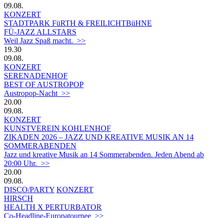
09.08.
KONZERT
STADTPARK FüRTH & FREILICHTBüHNE
FÜ-JAZZ ALLSTARS
Weil Jazz Spaß macht. >>
19.30
09.08.
KONZERT
SERENADENHOF
BEST OF AUSTROPOP
Austropop-Nacht >>
20.00
09.08.
KONZERT
KUNSTVEREIN KOHLENHOF
ZIKADEN 2026 – JAZZ UND KREATIVE MUSIK AN 14
SOMMERABENDEN
Jazz und kreative Musik an 14 Sommerabenden. Jeden Abend ab
20:00 Uhr. >>
20.00
09.08.
DISCO/PARTY
KONZERT
HIRSCH
HEALTH X PERTURBATOR
Co-Headline-Europatournee >>