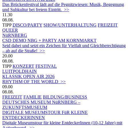
Das Brückenfestival lädt auf die Pegnitzwiesen: Musik, Begegnung
und Subkultur bei freiem Eintritt. >>
11.30
08.08.
TIPP
DISCO/PARTY
SHOW/UNTERHALTUNG
FREIZEIT
QUEER
NüRNBERG
CSD DEMO NBG + PARTY AM KORNMARKT
Seid dabei und setzt ein Zeichen für Vielfalt und Gleichberechtigung
– ab auf die Straße! >>
20.00
08.08.
TIPP
KONZERT
FESTIVAL
LUITPOLDHAIN
KLASSIK OPEN AIR 2026
RHYTHM OF THE WORLD >>
09.00
08.08.
FREIZEIT
FAMILIE
BILDUNG/BUSINESS
DEUTSCHES MUSEUM NüRNBERG –
ZUKUNFTSMUSEUM
DIGITALE MUSEUMSTOUR FüR KLEINE
ENTDECKERINNEN
Digitale Museumstour für kleine EntdeckerInnen (10-12 Jahre) mit
Actionbound. >>