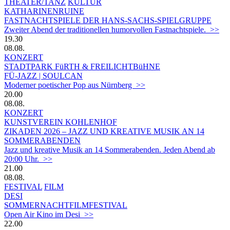
THEATER/TANZ
KULTUR
KATHARINENRUINE
FASTNACHTSPIELE DER HANS-SACHS-SPIELGRUPPE
Zweiter Abend der traditionellen humorvollen Fastnachtspiele. >>
19.30
08.08.
KONZERT
STADTPARK FüRTH & FREILICHTBüHNE
FÜ-JAZZ | SOULCAN
Moderner poetischer Pop aus Nürnberg >>
20.00
08.08.
KONZERT
KUNSTVEREIN KOHLENHOF
ZIKADEN 2026 – JAZZ UND KREATIVE MUSIK AN 14
SOMMERABENDEN
Jazz und kreative Musik an 14 Sommerabenden. Jeden Abend ab
20:00 Uhr. >>
21.00
08.08.
FESTIVAL
FILM
DESI
SOMMERNACHTFILMFESTIVAL
Open Air Kino im Desi >>
22.00