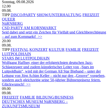
Sonntag, 09.08.2026
12.00
09.08.
TIPP
DISCO/PARTY
SHOW/UNTERHALTUNG
FREIZEIT
QUEER
NüRNBERG
CSD PARTY AM KORNMARKT
Seid dabei und setzt ein Zeichen für Vielfalt und Gleichberechtigung
– auf zum Kornmarkt! >>
20.00
09.08.
TIPP
FESTIVAL
KONZERT
KULTUR
FAMILIE
FREIZEIT
LUITPOLDHAIN
STARS IM LUITPOLDHAIN
Wolfgang Haffner, einer der erfolgreichsten deutschen Jazz-
Schlagzeuger und zudem künstlerischer Leiter von „Stars im
Luitpoldhain“, wird mit der German All Star Bigband – unter der
Leitung von Jörg Achim Keller – nicht nur den „Groove“ vorgeben,
sondern auch gleichzeitig seine 50-jährige Bühnenpräsenz feiern.
Glückwunsch! >>
09.00
09.08.
FREIZEIT
FAMILIE
BILDUNG/BUSINESS
DEUTSCHES MUSEUM NüRNBERG –
ZUKUNFTSMUSEUM