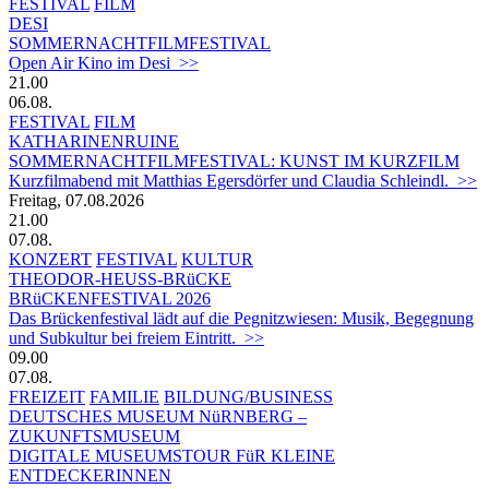
FESTIVAL
FILM
DESI
SOMMERNACHTFILMFESTIVAL
Open Air Kino im Desi >>
21.00
06.08.
FESTIVAL
FILM
KATHARINENRUINE
SOMMERNACHTFILMFESTIVAL: KUNST IM KURZFILM
Kurzfilmabend mit Matthias Egersdörfer und Claudia Schleindl. >>
Freitag, 07.08.2026
21.00
07.08.
KONZERT
FESTIVAL
KULTUR
THEODOR-HEUSS-BRüCKE
BRüCKENFESTIVAL 2026
Das Brückenfestival lädt auf die Pegnitzwiesen: Musik, Begegnung
und Subkultur bei freiem Eintritt. >>
09.00
07.08.
FREIZEIT
FAMILIE
BILDUNG/BUSINESS
DEUTSCHES MUSEUM NüRNBERG –
ZUKUNFTSMUSEUM
DIGITALE MUSEUMSTOUR FüR KLEINE
ENTDECKERINNEN