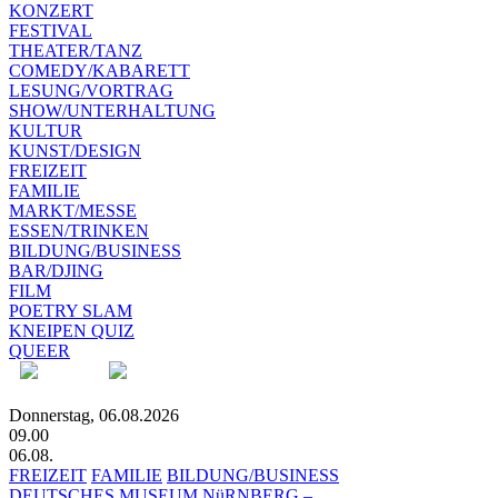
KONZERT
FESTIVAL
THEATER/TANZ
COMEDY/KABARETT
LESUNG/VORTRAG
SHOW/UNTERHALTUNG
KULTUR
KUNST/DESIGN
FREIZEIT
FAMILIE
MARKT/MESSE
ESSEN/TRINKEN
BILDUNG/BUSINESS
BAR/DJING
FILM
POETRY SLAM
KNEIPEN QUIZ
QUEER
Donnerstag, 06.08.2026
09.00
06.08.
FREIZEIT
FAMILIE
BILDUNG/BUSINESS
DEUTSCHES MUSEUM NüRNBERG –