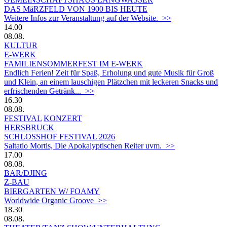
DAS MäRZFELD VON 1900 BIS HEUTE
Weitere Infos zur Veranstaltung auf der Website. >>
14.00
08.08.
KULTUR
E-WERK
FAMILIENSOMMERFEST IM E-WERK
Endlich Ferien! Zeit für Spaß, Erholung und gute Musik für Groß
und Klein, an einem lauschigen Plätzchen mit leckeren Snacks und
erfrischenden Getränk... >>
16.30
08.08.
FESTIVAL
KONZERT
HERSBRUCK
SCHLOSSHOF FESTIVAL 2026
Saltatio Mortis, Die Apokalyptischen Reiter uvm. >>
17.00
08.08.
BAR/DJING
Z-BAU
BIERGARTEN W/ FOAMY
Worldwide Organic Groove >>
18.30
08.08.