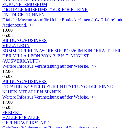
ZUKUNFTSMUSEUM
DIGITALE MUSEUMSTOUR FüR KLEINE
ENTDECKERINNEN
Digitale Museumstour für kleine EntdeckerInnen (10-12 Jahre) mit
Actionbound. >>
10.00
06.08.
BILDUNG/BUSINESS
VILLA LEON
SOMMERFERIEN-WORKSHOP 2026 IM KINDERATELIER
DER VILLA LEON VON 3. BIS 7. AUGUST
(AUSVERKAUFT)
Weitere Infos zur Veranstaltung auf der Website. >>
12.00
06.08.
BILDUNG/BUSINESS
ERFAHRUNGSFELD ZUR ENTFALTUNG DER SINNE
NäHEN MIT ALLEN SINNEN
Weitere Infos zur Veranstaltung auf der Website. >>
17.00
06.08.
FREIZEIT
HALLE FüR ALLE
OFFENE WERKSTATT
Geöffnete Werkstatt zum Bauen und Reparieren. >>