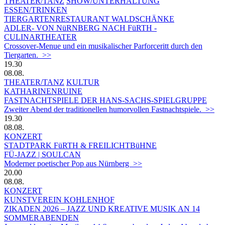
THEATER/TANZ
SHOW/UNTERHALTUNG
ESSEN/TRINKEN
TIERGARTEN­RESTAURANT WALDSCHÄNKE
ADLER- VON NüRNBERG NACH FüRTH -
CULINARTHEATER
Crossover-Menue und ein musikalischer Parforceritt durch den
Tiergarten. >>
19.30
08.08.
THEATER/TANZ
KULTUR
KATHARINENRUINE
FASTNACHTSPIELE DER HANS-SACHS-SPIELGRUPPE
Zweiter Abend der traditionellen humorvollen Fastnachtspiele. >>
19.30
08.08.
KONZERT
STADTPARK FüRTH & FREILICHTBüHNE
FÜ-JAZZ | SOULCAN
Moderner poetischer Pop aus Nürnberg >>
20.00
08.08.
KONZERT
KUNSTVEREIN KOHLENHOF
ZIKADEN 2026 – JAZZ UND KREATIVE MUSIK AN 14
SOMMERABENDEN