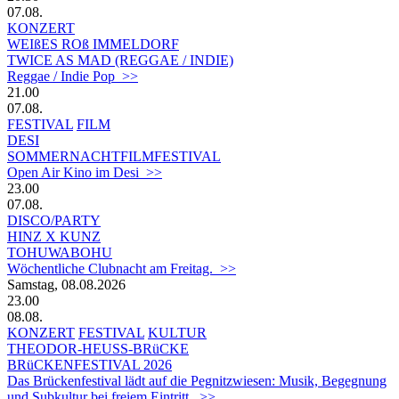
07.08.
KONZERT
WEIßES ROß IMMELDORF
TWICE AS MAD (REGGAE / INDIE)
Reggae / Indie Pop >>
21.00
07.08.
FESTIVAL
FILM
DESI
SOMMERNACHTFILMFESTIVAL
Open Air Kino im Desi >>
23.00
07.08.
DISCO/PARTY
HINZ X KUNZ
TOHUWABOHU
Wöchentliche Clubnacht am Freitag. >>
Samstag, 08.08.2026
23.00
08.08.
KONZERT
FESTIVAL
KULTUR
THEODOR-HEUSS-BRüCKE
BRüCKENFESTIVAL 2026
Das Brückenfestival lädt auf die Pegnitzwiesen: Musik, Begegnung
und Subkultur bei freiem Eintritt. >>