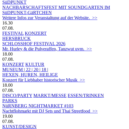
SüDPUNKT
NACHBARSCHAFTSFEST MIT SOUNDGARTEN IM
SüDPUNKT-GäRTCHEN
Weitere Infos zur Veranstaltung auf der Website. >>
16.30
07.08.
FESTIVAL
KONZERT
HERSBRUCK
SCHLOSSHOF FESTIVAL 2026
Mr. Hurley & die Pulveraffen, Tanzwut uvm. >>
18.00
07.08.
KONZERT
KULTUR
MUSEUM | 22 | 20 | 18 |
HEXEN, HUREN, HEILIGE
Konzert für Liebhaber historischer Musik >>
18.00
07.08.
DISCO/PARTY
MARKT/MESSE
ESSEN/TRINKEN
PARKS
NüRNBERG NIGHTMARKET #103
Nachtflohmarkt mit DJ Sets und Thai Streetfood >>
19.00
07.08.
KUNST/DESIGN