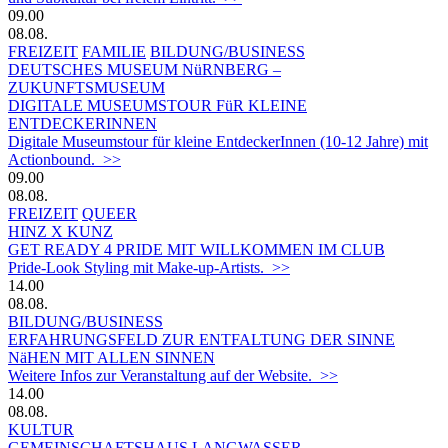
09.00
08.08.
FREIZEIT
FAMILIE
BILDUNG/BUSINESS
DEUTSCHES MUSEUM NüRNBERG –
ZUKUNFTSMUSEUM
DIGITALE MUSEUMSTOUR FüR KLEINE
ENTDECKERINNEN
Digitale Museumstour für kleine EntdeckerInnen (10-12 Jahre) mit
Actionbound. >>
09.00
08.08.
FREIZEIT
QUEER
HINZ X KUNZ
GET READY 4 PRIDE MIT WILLKOMMEN IM CLUB
Pride-Look Styling mit Make-up-Artists. >>
14.00
08.08.
BILDUNG/BUSINESS
ERFAHRUNGSFELD ZUR ENTFALTUNG DER SINNE
NäHEN MIT ALLEN SINNEN
Weitere Infos zur Veranstaltung auf der Website. >>
14.00
08.08.
KULTUR
GEMEINSCHAFTSHAUS LANGWASSER