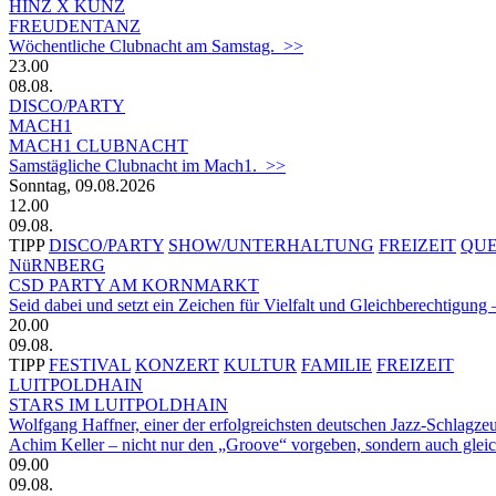
HINZ X KUNZ
FREUDENTANZ
Wöchentliche Clubnacht am Samstag. >>
23.00
08.08.
DISCO/PARTY
MACH1
MACH1 CLUBNACHT
Samstägliche Clubnacht im Mach1. >>
Sonntag, 09.08.2026
12.00
09.08.
TIPP
DISCO/PARTY
SHOW/UNTERHALTUNG
FREIZEIT
QU
NüRNBERG
CSD PARTY AM KORNMARKT
Seid dabei und setzt ein Zeichen für Vielfalt und Gleichberechtigun
20.00
09.08.
TIPP
FESTIVAL
KONZERT
KULTUR
FAMILIE
FREIZEIT
LUITPOLDHAIN
STARS IM LUITPOLDHAIN
Wolfgang Haffner, einer der erfolgreichsten deutschen Jazz-Schlagze
Achim Keller – nicht nur den „Groove“ vorgeben, sondern auch glei
09.00
09.08.