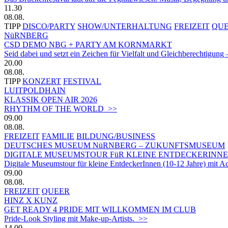
11.30
08.08.
TIPP
DISCO/PARTY
SHOW/UNTERHALTUNG
FREIZEIT
QU
NüRNBERG
CSD DEMO NBG + PARTY AM KORNMARKT
Seid dabei und setzt ein Zeichen für Vielfalt und Gleichberechtigung 
20.00
08.08.
TIPP
KONZERT
FESTIVAL
LUITPOLDHAIN
KLASSIK OPEN AIR 2026
RHYTHM OF THE WORLD >>
09.00
08.08.
FREIZEIT
FAMILIE
BILDUNG/BUSINESS
DEUTSCHES MUSEUM NüRNBERG – ZUKUNFTSMUSEUM
DIGITALE MUSEUMSTOUR FüR KLEINE ENTDECKERINN
Digitale Museumstour für kleine EntdeckerInnen (10-12 Jahre) mit 
09.00
08.08.
FREIZEIT
QUEER
HINZ X KUNZ
GET READY 4 PRIDE MIT WILLKOMMEN IM CLUB
Pride-Look Styling mit Make-up-Artists. >>
14.00