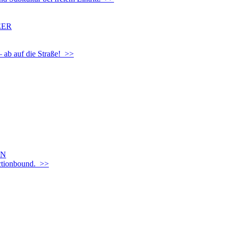
EER
– ab auf die Straße! >>
EN
Actionbound. >>