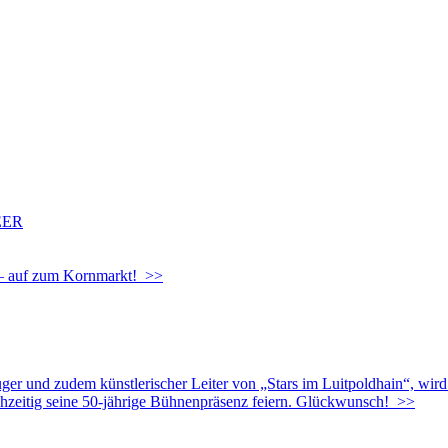
EER
g – auf zum Kornmarkt! >>
uger und zudem künstlerischer Leiter von „Stars im Luitpoldhain“, wir
chzeitig seine 50-jährige Bühnenpräsenz feiern. Glückwunsch! >>