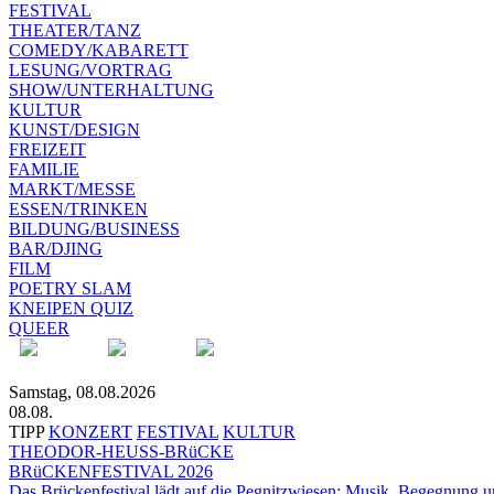
FESTIVAL
THEATER/TANZ
COMEDY/KABARETT
LESUNG/VORTRAG
SHOW/UNTERHALTUNG
KULTUR
KUNST/DESIGN
FREIZEIT
FAMILIE
MARKT/MESSE
ESSEN/TRINKEN
BILDUNG/BUSINESS
BAR/DJING
FILM
POETRY SLAM
KNEIPEN QUIZ
QUEER
Samstag, 08.08.2026
08.08.
TIPP
KONZERT
FESTIVAL
KULTUR
THEODOR-HEUSS-BRüCKE
BRüCKENFESTIVAL 2026
Das Brückenfestival lädt auf die Pegnitzwiesen: Musik, Begegnung un