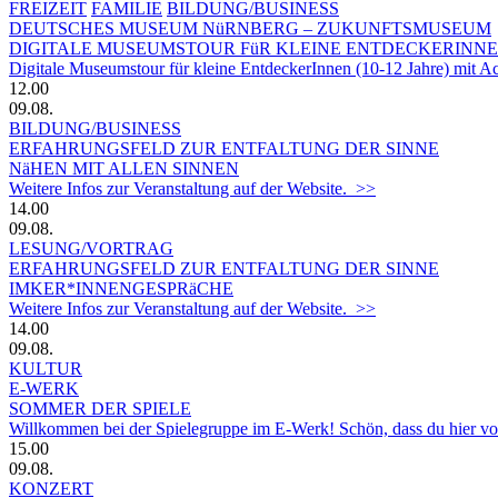
FREIZEIT
FAMILIE
BILDUNG/BUSINESS
DEUTSCHES MUSEUM NüRNBERG – ZUKUNFTSMUSEUM
DIGITALE MUSEUMSTOUR FüR KLEINE ENTDECKERINN
Digitale Museumstour für kleine EntdeckerInnen (10-12 Jahre) mit 
12.00
09.08.
BILDUNG/BUSINESS
ERFAHRUNGSFELD ZUR ENTFALTUNG DER SINNE
NäHEN MIT ALLEN SINNEN
Weitere Infos zur Veranstaltung auf der Website. >>
14.00
09.08.
LESUNG/VORTRAG
ERFAHRUNGSFELD ZUR ENTFALTUNG DER SINNE
IMKER*INNENGESPRäCHE
Weitere Infos zur Veranstaltung auf der Website. >>
14.00
09.08.
KULTUR
E-WERK
SOMMER DER SPIELE
Willkommen bei der Spielegruppe im E-Werk! Schön, dass du hier vorbe
15.00
09.08.
KONZERT