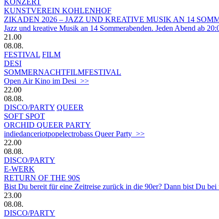
KONZERT
KUNSTVEREIN KOHLENHOF
ZIKADEN 2026 – JAZZ UND KREATIVE MUSIK AN 14 S
Jazz und kreative Musik an 14 Sommerabenden. Jeden Abend ab 20:
21.00
08.08.
FESTIVAL
FILM
DESI
SOMMERNACHTFILMFESTIVAL
Open Air Kino im Desi >>
22.00
08.08.
DISCO/PARTY
QUEER
SOFT SPOT
ORCHID QUEER PARTY
indiedanceriotpopelectrobass Queer Party >>
22.00
08.08.
DISCO/PARTY
E-WERK
RETURN OF THE 90S
Bist Du bereit für eine Zeitreise zurück in die 90er? Dann bist Du bei
23.00
08.08.
DISCO/PARTY