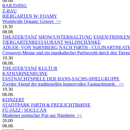
08.08.
BAR/DJING
Z-BAU
BIERGARTEN W/ FOAMY
Worldwide Organic Groove >>
18.30
08.08.
THEATER/TANZ
SHOW/UNTERHALTUNG
ESSEN/TRINKEN
TIERGARTEN­RESTAURANT WALDSCHÄNKE
ADLER- VON NüRNBERG NACH FüRTH - CULINARTHEAT
Crossover-Menue und ein musikalischer Parforceritt durch den Tierg
19.30
08.08.
THEATER/TANZ
KULTUR
KATHARINENRUINE
FASTNACHTSPIELE DER HANS-SACHS-SPIELGRUPPE
Zweiter Abend der traditionellen humorvollen Fastnachtspiele. >>
19.30
08.08.
KONZERT
STADTPARK FüRTH & FREILICHTBüHNE
FÜ-JAZZ | SOULCAN
Moderner poetischer Pop aus Nürnberg >>
20.00
08.08.