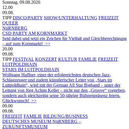
Sonntag, 09.08.2026
12.00
09.08.
TIPP
DISCO/PARTY
SHOW/UNTERHALTUNG
FREIZEIT
QUEER
NüRNBERG
CSD PARTY AM KORNMARKT
Seid dabei und setzt ein Zeichen für Vielfalt und Gleichberechtigung
– auf zum Kornmarkt! >>
20.00
09.08.
TIPP
FESTIVAL
KONZERT
KULTUR
FAMILIE
FREIZEIT
LUITPOLDHAIN
STARS IM LUITPOLDHAIN
Wolfgang Haffner, einer der erfolgreichsten deutschen Jazz-
Schlagzeuger und zudem künstlerischer Leiter von „Stars im
Luitpoldhain“, wird mit der German All Star Bigband – unter der
Leitung von Jörg Achim Keller – nicht nur den „Groove“ vorgeben,
sondern auch gleichzeitig seine 50-jährige Bühnenpräsenz feiern.
Glückwunsch! >>
09.00
09.08.
FREIZEIT
FAMILIE
BILDUNG/BUSINESS
DEUTSCHES MUSEUM NüRNBERG –
ZUKUNFTSMUSEUM