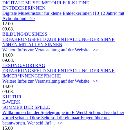
DIGITALE MUSEUMSTOUR FüR KLEINE
ENTDECKERINNEN
Digitale Museumstour für kleine EntdeckerInnen (10-12 Jahre) mit
Actionbound. >>
12.00
09.08.
BILDUNG/BUSINESS
ERFAHRUNGSFELD ZUR ENTFALTUNG DER SINNE
NäHEN MIT ALLEN SINNEN
Weitere Infos zur Veranstaltung auf der Website. >>
14.00
09.08.
LESUNG/VORTRAG
ERFAHRUNGSFELD ZUR ENTFALTUNG DER SINNE
IMKER*INNENGESPRäCHE
Weitere Infos zur Veranstaltung auf der Website. >>
14.00
09.08.
KULTUR
E-WERK
SOMMER DER SPIELE
Willkommen bei der Spielegruppe im E-Werk! Schön, dass du hier
vorbei schaust.Diese Seite soll dir ein paar Fragen über uns
beantworten. Wer seid ihr?... >>
15.00