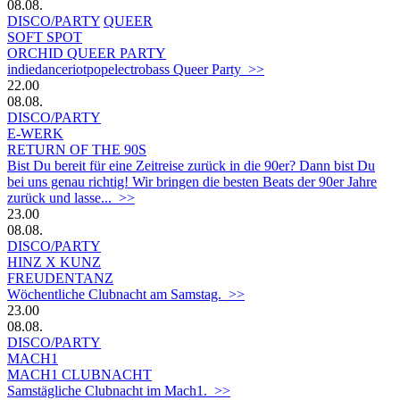
08.08.
DISCO/PARTY
QUEER
SOFT SPOT
ORCHID QUEER PARTY
indiedanceriotpopelectrobass Queer Party >>
22.00
08.08.
DISCO/PARTY
E-WERK
RETURN OF THE 90S
Bist Du bereit für eine Zeitreise zurück in die 90er? Dann bist Du
bei uns genau richtig! Wir bringen die besten Beats der 90er Jahre
zurück und lasse... >>
23.00
08.08.
DISCO/PARTY
HINZ X KUNZ
FREUDENTANZ
Wöchentliche Clubnacht am Samstag. >>
23.00
08.08.
DISCO/PARTY
MACH1
MACH1 CLUBNACHT
Samstägliche Clubnacht im Mach1. >>