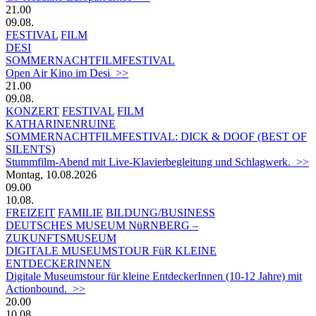
21.00
09.08.
FESTIVAL
FILM
DESI
SOMMERNACHTFILMFESTIVAL
Open Air Kino im Desi >>
21.00
09.08.
KONZERT
FESTIVAL
FILM
KATHARINENRUINE
SOMMERNACHTFILMFESTIVAL: DICK & DOOF (BEST OF
SILENTS)
Stummfilm-Abend mit Live-Klavierbegleitung und Schlagwerk. >>
Montag, 10.08.2026
09.00
10.08.
FREIZEIT
FAMILIE
BILDUNG/BUSINESS
DEUTSCHES MUSEUM NüRNBERG –
ZUKUNFTSMUSEUM
DIGITALE MUSEUMSTOUR FüR KLEINE
ENTDECKERINNEN
Digitale Museumstour für kleine EntdeckerInnen (10-12 Jahre) mit
Actionbound. >>
20.00
10.08.