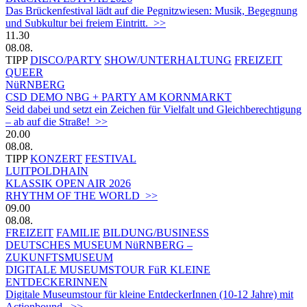
Das Brückenfestival lädt auf die Pegnitzwiesen: Musik, Begegnung
und Subkultur bei freiem Eintritt. >>
11.30
08.08.
TIPP
DISCO/PARTY
SHOW/UNTERHALTUNG
FREIZEIT
QUEER
NüRNBERG
CSD DEMO NBG + PARTY AM KORNMARKT
Seid dabei und setzt ein Zeichen für Vielfalt und Gleichberechtigung
– ab auf die Straße! >>
20.00
08.08.
TIPP
KONZERT
FESTIVAL
LUITPOLDHAIN
KLASSIK OPEN AIR 2026
RHYTHM OF THE WORLD >>
09.00
08.08.
FREIZEIT
FAMILIE
BILDUNG/BUSINESS
DEUTSCHES MUSEUM NüRNBERG –
ZUKUNFTSMUSEUM
DIGITALE MUSEUMSTOUR FüR KLEINE
ENTDECKERINNEN
Digitale Museumstour für kleine EntdeckerInnen (10-12 Jahre) mit
Actionbound. >>