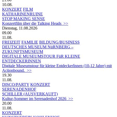
10.08.
KONZERT
FILM
KATHARINENRUINE
STOP MAKING SENSE
Konzertfilm über die Talking Heads >>
Dienstag, 11.08.2026
09.00
11.08.
FREIZEIT
FAMILIE
BILDUNG/BUSINESS
DEUTSCHES MUSEUM NüRNBERG –
ZUKUNFTSMUSEUM
DIGITALE MUSEUMSTOUR FüR KLEINE
ENTDECKERINNEN
Digitale Museumstour für kleine EntdeckerInnen (10-12 Jahre) mit
Actionbound. >>
19.30
11.08.
DISCO/PARTY
KONZERT
SERENADENHOF
SCHILLER (AUSVERKAUFT)
Kultur-Sommer im Serenadenhof 2026 >>
20.00
11.08.
KONZERT