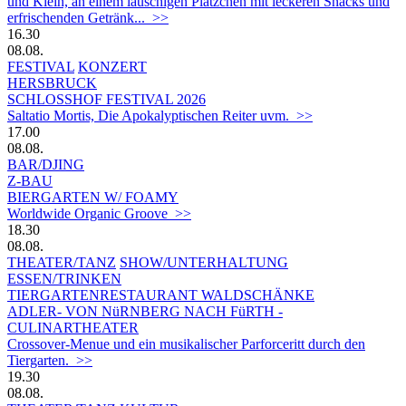
und Klein, an einem lauschigen Plätzchen mit leckeren Snacks und
erfrischenden Getränk... >>
16.30
08.08.
FESTIVAL
KONZERT
HERSBRUCK
SCHLOSSHOF FESTIVAL 2026
Saltatio Mortis, Die Apokalyptischen Reiter uvm. >>
17.00
08.08.
BAR/DJING
Z-BAU
BIERGARTEN W/ FOAMY
Worldwide Organic Groove >>
18.30
08.08.
THEATER/TANZ
SHOW/UNTERHALTUNG
ESSEN/TRINKEN
TIERGARTEN­RESTAURANT WALDSCHÄNKE
ADLER- VON NüRNBERG NACH FüRTH -
CULINARTHEATER
Crossover-Menue und ein musikalischer Parforceritt durch den
Tiergarten. >>
19.30
08.08.