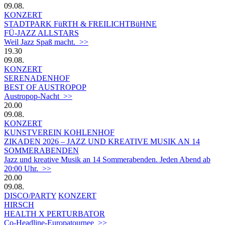
09.08.
KONZERT
STADTPARK FüRTH & FREILICHTBüHNE
FÜ-JAZZ ALLSTARS
Weil Jazz Spaß macht. >>
19.30
09.08.
KONZERT
SERENADENHOF
BEST OF AUSTROPOP
Austropop-Nacht >>
20.00
09.08.
KONZERT
KUNSTVEREIN KOHLENHOF
ZIKADEN 2026 – JAZZ UND KREATIVE MUSIK AN 14
SOMMERABENDEN
Jazz und kreative Musik an 14 Sommerabenden. Jeden Abend ab
20:00 Uhr. >>
20.00
09.08.
DISCO/PARTY
KONZERT
HIRSCH
HEALTH X PERTURBATOR
Co-Headline-Europatournee >>