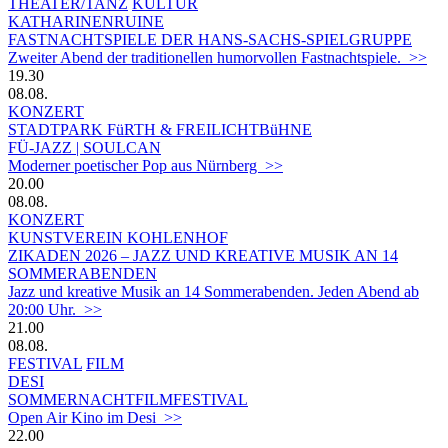
THEATER/TANZ
KULTUR
KATHARINENRUINE
FASTNACHTSPIELE DER HANS-SACHS-SPIELGRUPPE
Zweiter Abend der traditionellen humorvollen Fastnachtspiele. >>
19.30
08.08.
KONZERT
STADTPARK FüRTH & FREILICHTBüHNE
FÜ-JAZZ | SOULCAN
Moderner poetischer Pop aus Nürnberg >>
20.00
08.08.
KONZERT
KUNSTVEREIN KOHLENHOF
ZIKADEN 2026 – JAZZ UND KREATIVE MUSIK AN 14
SOMMERABENDEN
Jazz und kreative Musik an 14 Sommerabenden. Jeden Abend ab
20:00 Uhr. >>
21.00
08.08.
FESTIVAL
FILM
DESI
SOMMERNACHTFILMFESTIVAL
Open Air Kino im Desi >>
22.00