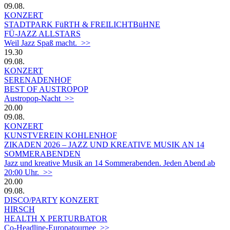
09.08.
KONZERT
STADTPARK FüRTH & FREILICHTBüHNE
FÜ-JAZZ ALLSTARS
Weil Jazz Spaß macht. >>
19.30
09.08.
KONZERT
SERENADENHOF
BEST OF AUSTROPOP
Austropop-Nacht >>
20.00
09.08.
KONZERT
KUNSTVEREIN KOHLENHOF
ZIKADEN 2026 – JAZZ UND KREATIVE MUSIK AN 14
SOMMERABENDEN
Jazz und kreative Musik an 14 Sommerabenden. Jeden Abend ab
20:00 Uhr. >>
20.00
09.08.
DISCO/PARTY
KONZERT
HIRSCH
HEALTH X PERTURBATOR
Co-Headline-Europatournee >>