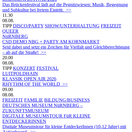
Das Brückenfestival lädt auf die Pegnitzwiesen: Musik, Begegnung
und Subkultur bei freiem Eintritt. >>
11.30
08.08.
TIPP
DISCO/PARTY
SHOW/UNTERHALTUNG
FREIZEIT
QUEER
NüRNBERG
CSD DEMO NBG + PARTY AM KORNMARKT
Seid dabei und setzt ein Zeichen für Vielfalt und Gleichberechtigung
– ab auf die Straße! >>
20.00
08.08.
TIPP
KONZERT
FESTIVAL
LUITPOLDHAIN
KLASSIK OPEN AIR 2026
RHYTHM OF THE WORLD >>
09.00
08.08.
FREIZEIT
FAMILIE
BILDUNG/BUSINESS
DEUTSCHES MUSEUM NüRNBERG –
ZUKUNFTSMUSEUM
DIGITALE MUSEUMSTOUR FüR KLEINE
ENTDECKERINNEN
Digitale Museumstour für kleine EntdeckerInnen (10-12 Jahre) mit
Actionbound. >>