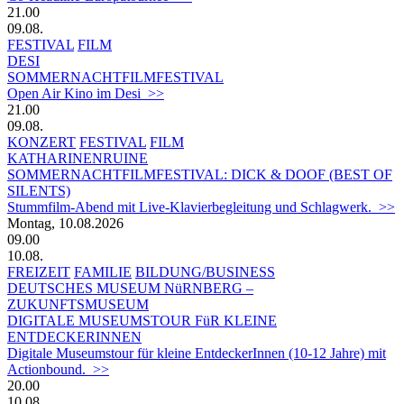
21.00
09.08.
FESTIVAL
FILM
DESI
SOMMERNACHTFILMFESTIVAL
Open Air Kino im Desi >>
21.00
09.08.
KONZERT
FESTIVAL
FILM
KATHARINENRUINE
SOMMERNACHTFILMFESTIVAL: DICK & DOOF (BEST OF
SILENTS)
Stummfilm-Abend mit Live-Klavierbegleitung und Schlagwerk. >>
Montag, 10.08.2026
09.00
10.08.
FREIZEIT
FAMILIE
BILDUNG/BUSINESS
DEUTSCHES MUSEUM NüRNBERG –
ZUKUNFTSMUSEUM
DIGITALE MUSEUMSTOUR FüR KLEINE
ENTDECKERINNEN
Digitale Museumstour für kleine EntdeckerInnen (10-12 Jahre) mit
Actionbound. >>
20.00
10.08.