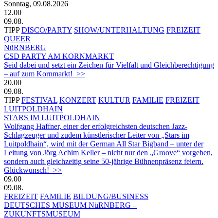
Sonntag, 09.08.2026
12.00
09.08.
TIPP
DISCO/PARTY
SHOW/UNTERHALTUNG
FREIZEIT
QUEER
NüRNBERG
CSD PARTY AM KORNMARKT
Seid dabei und setzt ein Zeichen für Vielfalt und Gleichberechtigung
– auf zum Kornmarkt! >>
20.00
09.08.
TIPP
FESTIVAL
KONZERT
KULTUR
FAMILIE
FREIZEIT
LUITPOLDHAIN
STARS IM LUITPOLDHAIN
Wolfgang Haffner, einer der erfolgreichsten deutschen Jazz-
Schlagzeuger und zudem künstlerischer Leiter von „Stars im
Luitpoldhain“, wird mit der German All Star Bigband – unter der
Leitung von Jörg Achim Keller – nicht nur den „Groove“ vorgeben,
sondern auch gleichzeitig seine 50-jährige Bühnenpräsenz feiern.
Glückwunsch! >>
09.00
09.08.
FREIZEIT
FAMILIE
BILDUNG/BUSINESS
DEUTSCHES MUSEUM NüRNBERG –
ZUKUNFTSMUSEUM