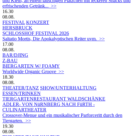
und Klein, an einem lauschigen Plätzchen mit leckeren Snacks und
erfrischenden Getränk... >>
16.30
08.08.
FESTIVAL
KONZERT
HERSBRUCK
SCHLOSSHOF FESTIVAL 2026
Saltatio Mortis, Die Apokalyptischen Reiter uvm. >>
17.00
08.08.
BAR/DJING
Z-BAU
BIERGARTEN W/ FOAMY
Worldwide Organic Groove >>
18.30
08.08.
THEATER/TANZ
SHOW/UNTERHALTUNG
ESSEN/TRINKEN
TIERGARTEN­RESTAURANT WALDSCHÄNKE
ADLER- VON NüRNBERG NACH FüRTH -
CULINARTHEATER
Crossover-Menue und ein musikalischer Parforceritt durch den
Tiergarten. >>
19.30
08.08.