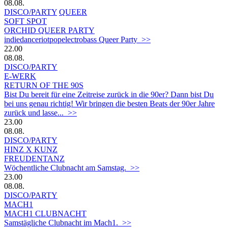
08.08.
DISCO/PARTY
QUEER
SOFT SPOT
ORCHID QUEER PARTY
indiedanceriotpopelectrobass Queer Party >>
22.00
08.08.
DISCO/PARTY
E-WERK
RETURN OF THE 90S
Bist Du bereit für eine Zeitreise zurück in die 90er? Dann bist Du
bei uns genau richtig! Wir bringen die besten Beats der 90er Jahre
zurück und lasse... >>
23.00
08.08.
DISCO/PARTY
HINZ X KUNZ
FREUDENTANZ
Wöchentliche Clubnacht am Samstag. >>
23.00
08.08.
DISCO/PARTY
MACH1
MACH1 CLUBNACHT
Samstägliche Clubnacht im Mach1. >>