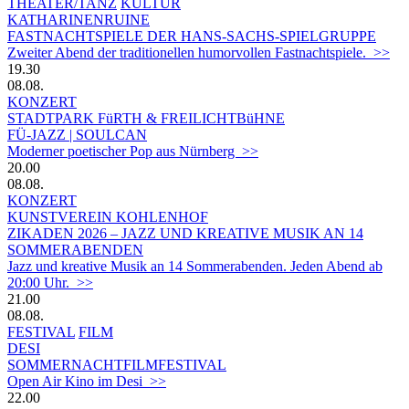
THEATER/TANZ
KULTUR
KATHARINENRUINE
FASTNACHTSPIELE DER HANS-SACHS-SPIELGRUPPE
Zweiter Abend der traditionellen humorvollen Fastnachtspiele. >>
19.30
08.08.
KONZERT
STADTPARK FüRTH & FREILICHTBüHNE
FÜ-JAZZ | SOULCAN
Moderner poetischer Pop aus Nürnberg >>
20.00
08.08.
KONZERT
KUNSTVEREIN KOHLENHOF
ZIKADEN 2026 – JAZZ UND KREATIVE MUSIK AN 14
SOMMERABENDEN
Jazz und kreative Musik an 14 Sommerabenden. Jeden Abend ab
20:00 Uhr. >>
21.00
08.08.
FESTIVAL
FILM
DESI
SOMMERNACHTFILMFESTIVAL
Open Air Kino im Desi >>
22.00