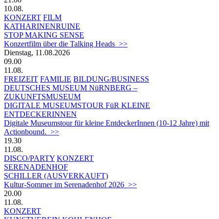
10.08.
KONZERT
FILM
KATHARINENRUINE
STOP MAKING SENSE
Konzertfilm über die Talking Heads >>
Dienstag, 11.08.2026
09.00
11.08.
FREIZEIT
FAMILIE
BILDUNG/BUSINESS
DEUTSCHES MUSEUM NüRNBERG –
ZUKUNFTSMUSEUM
DIGITALE MUSEUMSTOUR FüR KLEINE
ENTDECKERINNEN
Digitale Museumstour für kleine EntdeckerInnen (10-12 Jahre) mit
Actionbound. >>
19.30
11.08.
DISCO/PARTY
KONZERT
SERENADENHOF
SCHILLER (AUSVERKAUFT)
Kultur-Sommer im Serenadenhof 2026 >>
20.00
11.08.
KONZERT