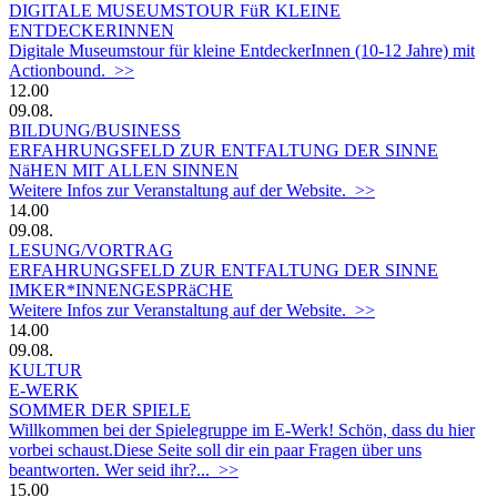
DIGITALE MUSEUMSTOUR FüR KLEINE
ENTDECKERINNEN
Digitale Museumstour für kleine EntdeckerInnen (10-12 Jahre) mit
Actionbound. >>
12.00
09.08.
BILDUNG/BUSINESS
ERFAHRUNGSFELD ZUR ENTFALTUNG DER SINNE
NäHEN MIT ALLEN SINNEN
Weitere Infos zur Veranstaltung auf der Website. >>
14.00
09.08.
LESUNG/VORTRAG
ERFAHRUNGSFELD ZUR ENTFALTUNG DER SINNE
IMKER*INNENGESPRäCHE
Weitere Infos zur Veranstaltung auf der Website. >>
14.00
09.08.
KULTUR
E-WERK
SOMMER DER SPIELE
Willkommen bei der Spielegruppe im E-Werk! Schön, dass du hier
vorbei schaust.Diese Seite soll dir ein paar Fragen über uns
beantworten. Wer seid ihr?... >>
15.00