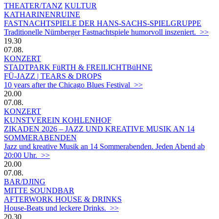
THEATER/TANZ
KULTUR
KATHARINENRUINE
FASTNACHTSPIELE DER HANS-SACHS-SPIELGRUPPE
Traditionelle Nürnberger Fastnachtspiele humorvoll inszeniert. >>
19.30
07.08.
KONZERT
STADTPARK FüRTH & FREILICHTBüHNE
FÜ-JAZZ | TEARS & DROPS
10 years after the Chicago Blues Festival >>
20.00
07.08.
KONZERT
KUNSTVEREIN KOHLENHOF
ZIKADEN 2026 – JAZZ UND KREATIVE MUSIK AN 14
SOMMERABENDEN
Jazz und kreative Musik an 14 Sommerabenden. Jeden Abend ab
20:00 Uhr. >>
20.00
07.08.
BAR/DJING
MITTE SOUNDBAR
AFTERWORK HOUSE & DRINKS
House-Beats und leckere Drinks. >>
20.30