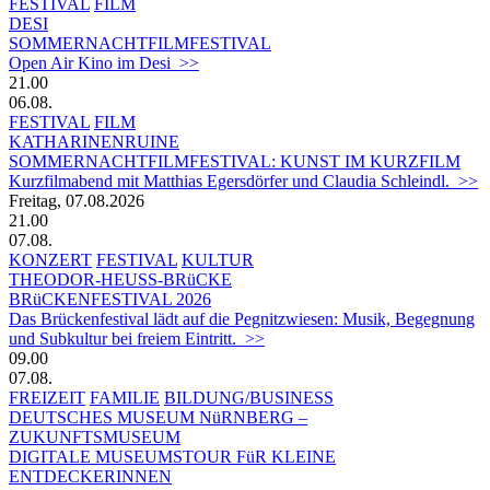
FESTIVAL
FILM
DESI
SOMMERNACHTFILMFESTIVAL
Open Air Kino im Desi >>
21.00
06.08.
FESTIVAL
FILM
KATHARINENRUINE
SOMMERNACHTFILMFESTIVAL: KUNST IM KURZFILM
Kurzfilmabend mit Matthias Egersdörfer und Claudia Schleindl. >>
Freitag, 07.08.2026
21.00
07.08.
KONZERT
FESTIVAL
KULTUR
THEODOR-HEUSS-BRüCKE
BRüCKENFESTIVAL 2026
Das Brückenfestival lädt auf die Pegnitzwiesen: Musik, Begegnung
und Subkultur bei freiem Eintritt. >>
09.00
07.08.
FREIZEIT
FAMILIE
BILDUNG/BUSINESS
DEUTSCHES MUSEUM NüRNBERG –
ZUKUNFTSMUSEUM
DIGITALE MUSEUMSTOUR FüR KLEINE
ENTDECKERINNEN