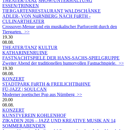
THEATER/TANZ
SHOW/UNTERHALTUNG
ESSEN/TRINKEN
TIERGARTEN­RESTAURANT WALDSCHÄNKE
ADLER- VON NüRNBERG NACH FüRTH -
CULINARTHEATER
Crossover-Menue und ein musikalischer Parforceritt durch den
Tiergarten. >>
19.30
08.08.
THEATER/TANZ
KULTUR
KATHARINENRUINE
FASTNACHTSPIELE DER HANS-SACHS-SPIELGRUPPE
Zweiter Abend der traditionellen humorvollen Fastnachtspiele. >>
19.30
08.08.
KONZERT
STADTPARK FüRTH & FREILICHTBüHNE
FÜ-JAZZ | SOULCAN
Moderner poetischer Pop aus Nürnberg >>
20.00
08.08.
KONZERT
KUNSTVEREIN KOHLENHOF
ZIKADEN 2026 – JAZZ UND KREATIVE MUSIK AN 14
SOMMERABENDEN