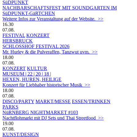
SüDPUNKT
NACHBARSCHAFTSFEST MIT SOUNDGARTEN IM
SüDPUNKT-GäRTCHEN
Weitere Infos zur Veranstaltung auf der Website. >>
16.30
07.08.
FESTIVAL
KONZERT
HERSBRUCK
SCHLOSSHOF FESTIVAL 2026
Mr. Hurley & die Pulveraffen, Tanzwut uvm. >>
18.00
07.08.
KONZERT
KULTUR
MUSEUM | 22 | 20 | 18 |
HEXEN, HUREN, HEILIGE
Konzert für Liebhaber historischer Musik >>
18.00
07.08.
DISCO/PARTY
MARKT/MESSE
ESSEN/TRINKEN
PARKS
NüRNBERG NIGHTMARKET #103
Nachtflohmarkt mit DJ Sets und Thai Streetfood >>
19.00
07.08.
KUNST/DESIGN