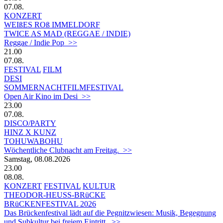
07.08.
KONZERT
WEIßES ROß IMMELDORF
TWICE AS MAD (REGGAE / INDIE)
Reggae / Indie Pop >>
21.00
07.08.
FESTIVAL
FILM
DESI
SOMMERNACHTFILMFESTIVAL
Open Air Kino im Desi >>
23.00
07.08.
DISCO/PARTY
HINZ X KUNZ
TOHUWABOHU
Wöchentliche Clubnacht am Freitag. >>
Samstag, 08.08.2026
23.00
08.08.
KONZERT
FESTIVAL
KULTUR
THEODOR-HEUSS-BRüCKE
BRüCKENFESTIVAL 2026
Das Brückenfestival lädt auf die Pegnitzwiesen: Musik, Begegnung
und Subkultur bei freiem Eintritt. >>