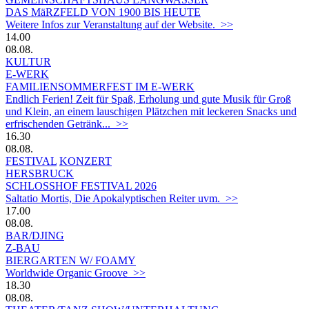
DAS MäRZFELD VON 1900 BIS HEUTE
Weitere Infos zur Veranstaltung auf der Website. >>
14.00
08.08.
KULTUR
E-WERK
FAMILIENSOMMERFEST IM E-WERK
Endlich Ferien! Zeit für Spaß, Erholung und gute Musik für Groß
und Klein, an einem lauschigen Plätzchen mit leckeren Snacks und
erfrischenden Getränk... >>
16.30
08.08.
FESTIVAL
KONZERT
HERSBRUCK
SCHLOSSHOF FESTIVAL 2026
Saltatio Mortis, Die Apokalyptischen Reiter uvm. >>
17.00
08.08.
BAR/DJING
Z-BAU
BIERGARTEN W/ FOAMY
Worldwide Organic Groove >>
18.30
08.08.