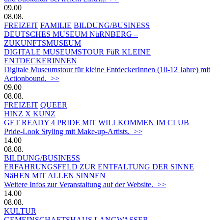
09.00
08.08.
FREIZEIT
FAMILIE
BILDUNG/BUSINESS
DEUTSCHES MUSEUM NüRNBERG –
ZUKUNFTSMUSEUM
DIGITALE MUSEUMSTOUR FüR KLEINE
ENTDECKERINNEN
Digitale Museumstour für kleine EntdeckerInnen (10-12 Jahre) mit
Actionbound. >>
09.00
08.08.
FREIZEIT
QUEER
HINZ X KUNZ
GET READY 4 PRIDE MIT WILLKOMMEN IM CLUB
Pride-Look Styling mit Make-up-Artists. >>
14.00
08.08.
BILDUNG/BUSINESS
ERFAHRUNGSFELD ZUR ENTFALTUNG DER SINNE
NäHEN MIT ALLEN SINNEN
Weitere Infos zur Veranstaltung auf der Website. >>
14.00
08.08.
KULTUR
GEMEINSCHAFTSHAUS LANGWASSER