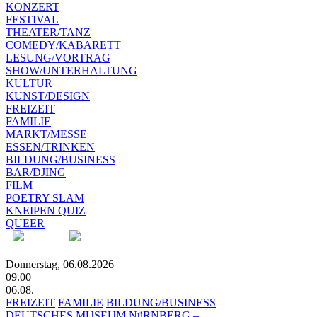
KONZERT
FESTIVAL
THEATER/TANZ
COMEDY/KABARETT
LESUNG/VORTRAG
SHOW/UNTERHALTUNG
KULTUR
KUNST/DESIGN
FREIZEIT
FAMILIE
MARKT/MESSE
ESSEN/TRINKEN
BILDUNG/BUSINESS
BAR/DJING
FILM
POETRY SLAM
KNEIPEN QUIZ
QUEER
Donnerstag, 06.08.2026
09.00
06.08.
FREIZEIT
FAMILIE
BILDUNG/BUSINESS
DEUTSCHES MUSEUM NüRNBERG –