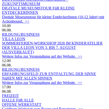
ZUKUNFTSMUSEUM
DIGITALE MUSEUMSTOUR FüR KLEINE
ENTDECKERINNEN
Digitale Museumstour für kleine EntdeckerInnen (10-12 Jahre) mit
Actionbound. >>
10.00
06.08.
BILDUNG/BUSINESS
VILLA LEON
SOMMERFERIEN-WORKSHOP 2026 IM KINDERATELIER
DER VILLA LEON VON 3. BIS 7. AUGUST
(AUSVERKAUFT)
Weitere Infos zur Veranstaltung auf der Website. >>
12.00
06.08.
BILDUNG/BUSINESS
ERFAHRUNGSFELD ZUR ENTFALTUNG DER SINNE
NäHEN MIT ALLEN SINNEN
Weitere Infos zur Veranstaltung auf der Website. >>
17.00
06.08.
FREIZEIT
HALLE FüR ALLE
OFFENE WERKSTATT
Geöffnete Werkstatt zum Bauen und Reparieren. >>