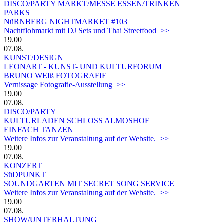
DISCO/PARTY
MARKT/MESSE
ESSEN/TRINKEN
PARKS
NüRNBERG NIGHTMARKET #103
Nachtflohmarkt mit DJ Sets und Thai Streetfood >>
19.00
07.08.
KUNST/DESIGN
LEONART - KUNST- UND KULTURFORUM
BRUNO WEIß FOTOGRAFIE
Vernissage Fotografie-Ausstellung >>
19.00
07.08.
DISCO/PARTY
KULTURLADEN SCHLOSS ALMOSHOF
EINFACH TANZEN
Weitere Infos zur Veranstaltung auf der Website. >>
19.00
07.08.
KONZERT
SüDPUNKT
SOUNDGARTEN MIT SECRET SONG SERVICE
Weitere Infos zur Veranstaltung auf der Website. >>
19.00
07.08.
SHOW/UNTERHALTUNG