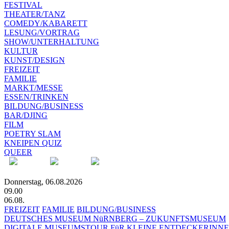
FESTIVAL
THEATER/TANZ
COMEDY/KABARETT
LESUNG/VORTRAG
SHOW/UNTERHALTUNG
KULTUR
KUNST/DESIGN
FREIZEIT
FAMILIE
MARKT/MESSE
ESSEN/TRINKEN
BILDUNG/BUSINESS
BAR/DJING
FILM
POETRY SLAM
KNEIPEN QUIZ
QUEER
Donnerstag, 06.08.2026
09.00
06.08.
FREIZEIT
FAMILIE
BILDUNG/BUSINESS
DEUTSCHES MUSEUM NüRNBERG – ZUKUNFTSMUSEUM
DIGITALE MUSEUMSTOUR FüR KLEINE ENTDECKERINN