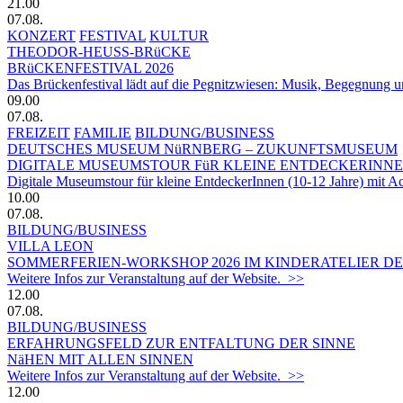
21.00
07.08.
KONZERT
FESTIVAL
KULTUR
THEODOR-HEUSS-BRüCKE
BRüCKENFESTIVAL 2026
Das Brückenfestival lädt auf die Pegnitzwiesen: Musik, Begegnung un
09.00
07.08.
FREIZEIT
FAMILIE
BILDUNG/BUSINESS
DEUTSCHES MUSEUM NüRNBERG – ZUKUNFTSMUSEUM
DIGITALE MUSEUMSTOUR FüR KLEINE ENTDECKERINN
Digitale Museumstour für kleine EntdeckerInnen (10-12 Jahre) mit 
10.00
07.08.
BILDUNG/BUSINESS
VILLA LEON
SOMMERFERIEN-WORKSHOP 2026 IM KINDERATELIER DER
Weitere Infos zur Veranstaltung auf der Website. >>
12.00
07.08.
BILDUNG/BUSINESS
ERFAHRUNGSFELD ZUR ENTFALTUNG DER SINNE
NäHEN MIT ALLEN SINNEN
Weitere Infos zur Veranstaltung auf der Website. >>
12.00