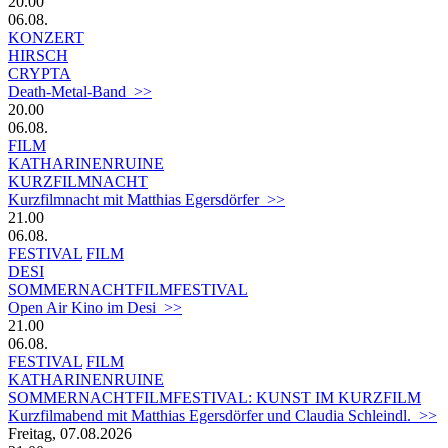
20.00
06.08.
KONZERT
HIRSCH
CRYPTA
Death-Metal-Band >>
20.00
06.08.
FILM
KATHARINENRUINE
KURZFILMNACHT
Kurzfilmnacht mit Matthias Egersdörfer >>
21.00
06.08.
FESTIVAL
FILM
DESI
SOMMERNACHTFILMFESTIVAL
Open Air Kino im Desi >>
21.00
06.08.
FESTIVAL
FILM
KATHARINENRUINE
SOMMERNACHTFILMFESTIVAL: KUNST IM KURZFILM
Kurzfilmabend mit Matthias Egersdörfer und Claudia Schleindl. >>
Freitag, 07.08.2026