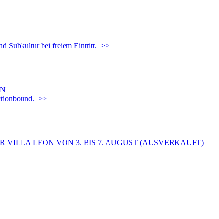
d Subkultur bei freiem Eintritt. >>
EN
Actionbound. >>
 VILLA LEON VON 3. BIS 7. AUGUST (AUSVERKAUFT)