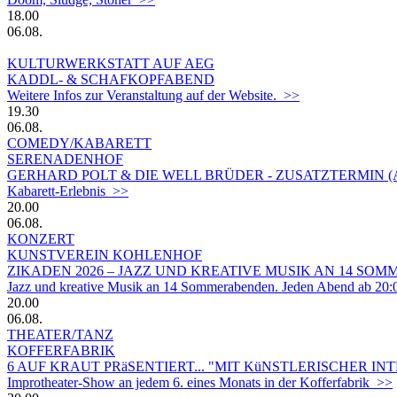
18.00
06.08.
KULTURWERKSTATT AUF AEG
KADDL- & SCHAFKOPFABEND
Weitere Infos zur Veranstaltung auf der Website. >>
19.30
06.08.
COMEDY/KABARETT
SERENADENHOF
GERHARD POLT & DIE WELL BRÜDER - ZUSATZTERMIN 
Kabarett-Erlebnis >>
20.00
06.08.
KONZERT
KUNSTVEREIN KOHLENHOF
ZIKADEN 2026 – JAZZ UND KREATIVE MUSIK AN 14 S
Jazz und kreative Musik an 14 Sommerabenden. Jeden Abend ab 20:
20.00
06.08.
THEATER/TANZ
KOFFERFABRIK
6 AUF KRAUT PRäSENTIERT... "MIT KüNSTLERISCHER IN
Improtheater-Show an jedem 6. eines Monats in der Kofferfabrik >>