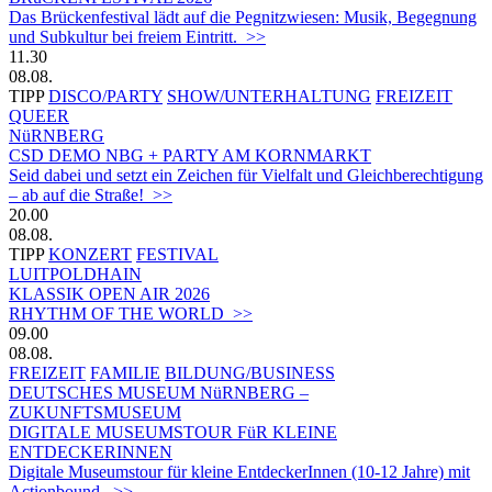
Das Brückenfestival lädt auf die Pegnitzwiesen: Musik, Begegnung
und Subkultur bei freiem Eintritt. >>
11.30
08.08.
TIPP
DISCO/PARTY
SHOW/UNTERHALTUNG
FREIZEIT
QUEER
NüRNBERG
CSD DEMO NBG + PARTY AM KORNMARKT
Seid dabei und setzt ein Zeichen für Vielfalt und Gleichberechtigung
– ab auf die Straße! >>
20.00
08.08.
TIPP
KONZERT
FESTIVAL
LUITPOLDHAIN
KLASSIK OPEN AIR 2026
RHYTHM OF THE WORLD >>
09.00
08.08.
FREIZEIT
FAMILIE
BILDUNG/BUSINESS
DEUTSCHES MUSEUM NüRNBERG –
ZUKUNFTSMUSEUM
DIGITALE MUSEUMSTOUR FüR KLEINE
ENTDECKERINNEN
Digitale Museumstour für kleine EntdeckerInnen (10-12 Jahre) mit
Actionbound. >>