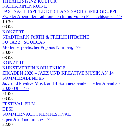
THEATER/TANZ
KULTUR
KATHARINENRUINE
FASTNACHTSPIELE DER HANS-SACHS-SPIELGRUPPE
Zweiter Abend der traditionellen humorvollen Fastnachtspiele. >>
19.30
08.08.
KONZERT
STADTPARK FüRTH & FREILICHTBüHNE
FÜ-JAZZ | SOULCAN
Moderner poetischer Pop aus Nürnberg >>
20.00
08.08.
KONZERT
KUNSTVEREIN KOHLENHOF
ZIKADEN 2026 – JAZZ UND KREATIVE MUSIK AN 14
SOMMERABENDEN
Jazz und kreative Musik an 14 Sommerabenden. Jeden Abend ab
20:00 Uhr. >>
21.00
08.08.
FESTIVAL
FILM
DESI
SOMMERNACHTFILMFESTIVAL
Open Air Kino im Desi >>
22.00