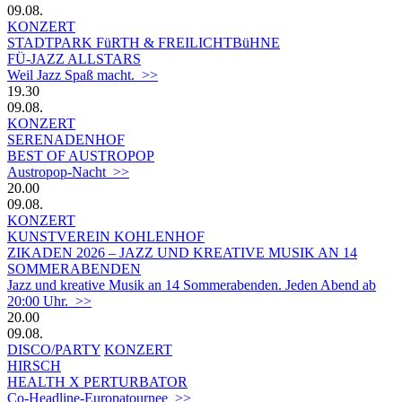
09.08.
KONZERT
STADTPARK FüRTH & FREILICHTBüHNE
FÜ-JAZZ ALLSTARS
Weil Jazz Spaß macht. >>
19.30
09.08.
KONZERT
SERENADENHOF
BEST OF AUSTROPOP
Austropop-Nacht >>
20.00
09.08.
KONZERT
KUNSTVEREIN KOHLENHOF
ZIKADEN 2026 – JAZZ UND KREATIVE MUSIK AN 14
SOMMERABENDEN
Jazz und kreative Musik an 14 Sommerabenden. Jeden Abend ab
20:00 Uhr. >>
20.00
09.08.
DISCO/PARTY
KONZERT
HIRSCH
HEALTH X PERTURBATOR
Co-Headline-Europatournee >>