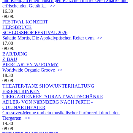
und Klein, an einem lauschigen Plätzchen mit leckeren Snacks und
erfrischenden Getränk... >>
16.30
08.08.
FESTIVAL
KONZERT
HERSBRUCK
SCHLOSSHOF FESTIVAL 2026
Saltatio Mortis, Die Apokalyptischen Reiter uvm. >>
17.00
08.08.
BAR/DJING
Z-BAU
BIERGARTEN W/ FOAMY
Worldwide Organic Groove >>
18.30
08.08.
THEATER/TANZ
SHOW/UNTERHALTUNG
ESSEN/TRINKEN
TIERGARTEN­RESTAURANT WALDSCHÄNKE
ADLER- VON NüRNBERG NACH FüRTH -
CULINARTHEATER
Crossover-Menue und ein musikalischer Parforceritt durch den
Tiergarten. >>
19.30
08.08.