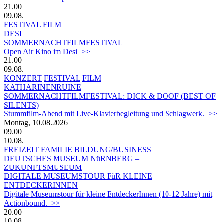
21.00
09.08.
FESTIVAL
FILM
DESI
SOMMERNACHTFILMFESTIVAL
Open Air Kino im Desi >>
21.00
09.08.
KONZERT
FESTIVAL
FILM
KATHARINENRUINE
SOMMERNACHTFILMFESTIVAL: DICK & DOOF (BEST OF
SILENTS)
Stummfilm-Abend mit Live-Klavierbegleitung und Schlagwerk. >>
Montag, 10.08.2026
09.00
10.08.
FREIZEIT
FAMILIE
BILDUNG/BUSINESS
DEUTSCHES MUSEUM NüRNBERG –
ZUKUNFTSMUSEUM
DIGITALE MUSEUMSTOUR FüR KLEINE
ENTDECKERINNEN
Digitale Museumstour für kleine EntdeckerInnen (10-12 Jahre) mit
Actionbound. >>
20.00
10.08.