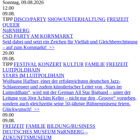
Sonntag, 09.08.2026
12.00
09.08.
TIPP
DISCO/PARTY
SHOW/UNTERHALTUNG
FREIZEIT
QUEER
NüRNBERG
CSD PARTY AM KORNMARKT
Seid dabei und setzt ein Zeichen für Vielfalt und Gleichberechtigung
– auf zum Kornmarkt! >>
20.00
09.08.
TIPP
FESTIVAL
KONZERT
KULTUR
FAMILIE
FREIZEIT
LUITPOLDHAIN
STARS IM LUITPOLDHAIN
Wolfgang Haffner, einer der erfolgreichsten deutschen Jazz-
Schlagzeuger und zudem künstlerischer Leiter von „Stars im
Luitpoldhain“, wird mit der German All Star Bigband – unter der
Leitung von Jörg Achim Keller – nicht nur den „Groove“ vorgeben,
sondern auch gleichzeitig seine 50-jährige Bühnenpräsenz feiern.
Glückwunsch! >>
09.00
09.08.
FREIZEIT
FAMILIE
BILDUNG/BUSINESS
DEUTSCHES MUSEUM NüRNBERG –
ZUKUNFTSMUSEUM