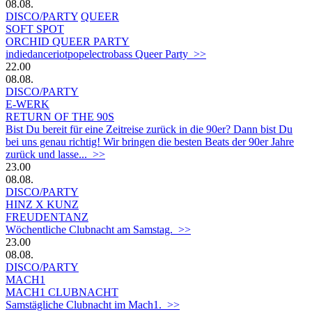
08.08.
DISCO/PARTY
QUEER
SOFT SPOT
ORCHID QUEER PARTY
indiedanceriotpopelectrobass Queer Party >>
22.00
08.08.
DISCO/PARTY
E-WERK
RETURN OF THE 90S
Bist Du bereit für eine Zeitreise zurück in die 90er? Dann bist Du
bei uns genau richtig! Wir bringen die besten Beats der 90er Jahre
zurück und lasse... >>
23.00
08.08.
DISCO/PARTY
HINZ X KUNZ
FREUDENTANZ
Wöchentliche Clubnacht am Samstag. >>
23.00
08.08.
DISCO/PARTY
MACH1
MACH1 CLUBNACHT
Samstägliche Clubnacht im Mach1. >>