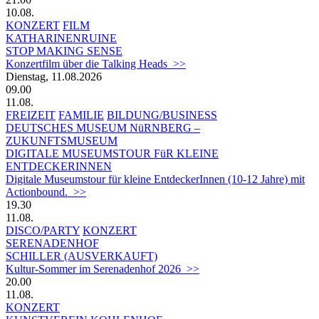
10.08.
KONZERT
FILM
KATHARINENRUINE
STOP MAKING SENSE
Konzertfilm über die Talking Heads >>
Dienstag, 11.08.2026
09.00
11.08.
FREIZEIT
FAMILIE
BILDUNG/BUSINESS
DEUTSCHES MUSEUM NüRNBERG –
ZUKUNFTSMUSEUM
DIGITALE MUSEUMSTOUR FüR KLEINE
ENTDECKERINNEN
Digitale Museumstour für kleine EntdeckerInnen (10-12 Jahre) mit
Actionbound. >>
19.30
11.08.
DISCO/PARTY
KONZERT
SERENADENHOF
SCHILLER (AUSVERKAUFT)
Kultur-Sommer im Serenadenhof 2026 >>
20.00
11.08.
KONZERT