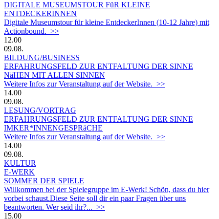
DIGITALE MUSEUMSTOUR FüR KLEINE
ENTDECKERINNEN
Digitale Museumstour für kleine EntdeckerInnen (10-12 Jahre) mit
Actionbound. >>
12.00
09.08.
BILDUNG/BUSINESS
ERFAHRUNGSFELD ZUR ENTFALTUNG DER SINNE
NäHEN MIT ALLEN SINNEN
Weitere Infos zur Veranstaltung auf der Website. >>
14.00
09.08.
LESUNG/VORTRAG
ERFAHRUNGSFELD ZUR ENTFALTUNG DER SINNE
IMKER*INNENGESPRäCHE
Weitere Infos zur Veranstaltung auf der Website. >>
14.00
09.08.
KULTUR
E-WERK
SOMMER DER SPIELE
Willkommen bei der Spielegruppe im E-Werk! Schön, dass du hier
vorbei schaust.Diese Seite soll dir ein paar Fragen über uns
beantworten. Wer seid ihr?... >>
15.00