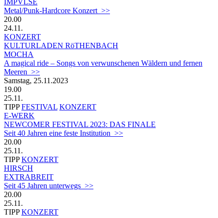
IMPVLSE
Metal/Punk-Hardcore Konzert >>
20.00
24.11.
KONZERT
KULTURLADEN RöTHENBACH
MOCHA
A magical ride – Songs von verwunschenen Wäldern und fernen
Meeren >>
Samstag, 25.11.2023
19.00
25.11.
TIPP
FESTIVAL
KONZERT
E-WERK
NEWCOMER FESTIVAL 2023: DAS FINALE
Seit 40 Jahren eine feste Institution >>
20.00
25.11.
TIPP
KONZERT
HIRSCH
EXTRABREIT
Seit 45 Jahren unterwegs >>
20.00
25.11.
TIPP
KONZERT