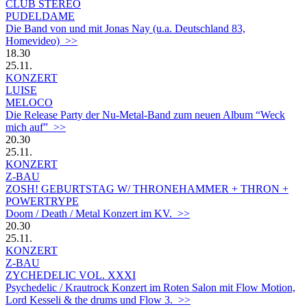
CLUB STEREO
PUDELDAME
Die Band von und mit Jonas Nay (u.a. Deutschland 83,
Homevideo)
>>
18.30
25.11.
KONZERT
LUISE
MELOCO
Die Release Party der Nu-Metal-Band zum neuen Album “Weck
mich auf” >>
20.30
25.11.
KONZERT
Z-BAU
ZOSH! GEBURTSTAG W/ THRONEHAMMER + THRON +
POWERTRYPE
Doom / Death / Metal Konzert im KV. >>
20.30
25.11.
KONZERT
Z-BAU
ZYCHEDELIC VOL. XXXI
Psychedelic / Krautrock Konzert im Roten Salon mit Flow Motion,
Lord Kesseli & the drums und Flow 3. >>