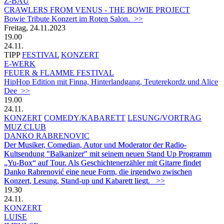
Z-BAU
CRAWLERS FROM VENUS - THE BOWIE PROJECT
Bowie Tribute Konzert im Roten Salon. >>
Freitag, 24.11.2023
19.00
24.11.
TIPP
FESTIVAL
KONZERT
E-WERK
FEUER & FLAMME FESTIVAL
HipHop Edition mit Finna, Hinterlandgang, Teuterekordz und Alice
Dee >>
19.00
24.11.
KONZERT
COMEDY/KABARETT
LESUNG/VORTRAG
MUZ CLUB
DANKO RABRENOVIC
Der Musiker, Comedian, Autor und Moderator der Radio-
Kultsendung "Balkanizer" mit seinem neuen Stand Up Programm
„Yu-Box“ auf Tour. Als Geschichtenerzähler mit Gitarre findet
Danko Rabrenović eine neue Form, die irgendwo zwischen
Konzert, Lesung, Stand-up und Kabarett liegt.
>>
19.30
24.11.
KONZERT
LUISE