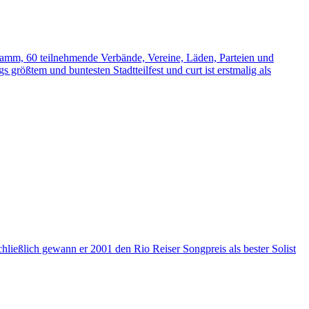
gramm, 60 teilnehmende Verbände, Vereine, Läden, Parteien und
rößtem und buntesten Stadtteilfest und curt ist erstmalig als
hließlich gewann er 2001 den Rio Reiser Songpreis als bester Solist