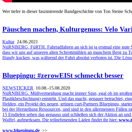
Wer tiefer in dieser faszinierende Bandgeschichte von Ton Steine Sc
Päuschen machen, Kulturgenuss: Velo Var
Kultur
24.06.2021
NüRNBERG, FüRTH. Fahrradfahren an sich ist ja erstmal eine gute S
dass wir uns auf unseren alten Schrottmühlen an manchem Berg zu T
Handy kucken, was während der Fahrt absolut verboten ist. Die Lösung
Bluepingu: #zerowEISt schmeckt besser
NEWSTICKER
10.08.-15.08.2020
NüRNBERG. Müllvermeidung macht immer Sinn, egal ob im großen oder 
Plastikbeschichtung) entsteht. Und das macht, genauer betrachtet, ei
Helden, ein Projekt des neuen, grünen curt-Partners Bluepingu, star
bei der Herstellung Ressourcen, und sind in den allermeisten Fällen n
15 Eisdielen sehen das genauso und schließen sich der Aktion an und
Waffel, aufmerksam. Die teilnehmenden Läden findet ihr hier:
www.ze
www.bluepingu.de
>>