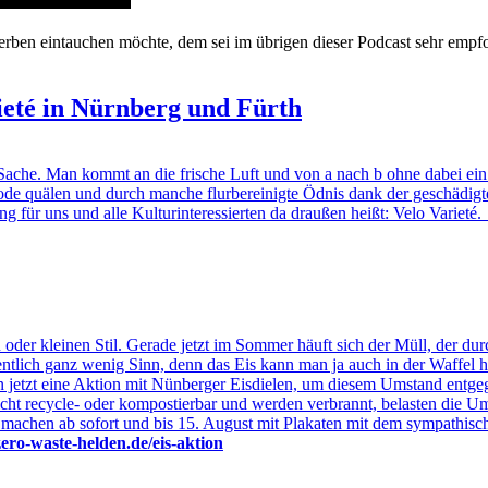
herben eintauchen möchte, dem sei im übrigen dieser Podcast sehr empf
ieté in Nürnberg und Fürth
ache. Man kommt an die frische Luft und von a nach b ohne dabei ein
ode quälen und durch manche flurbereinigte Ödnis dank der geschädig
 für uns und alle Kulturinteressierten da draußen heißt: Velo Varieté.
kleinen Stil. Gerade jetzt im Sommer häuft sich der Müll, der durch
gentlich ganz wenig Sinn, denn das Eis kann man ja auch in der Waffel
ten jetzt eine Aktion mit Nünberger Eisdielen, um diesem Umstand entg
icht recycle- oder kompostierbar und werden verbrannt, belasten die Umw
 machen ab sofort und bis 15. August mit Plakaten mit dem sympathisch
ro-waste-helden.de/eis-aktion