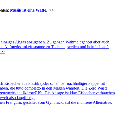
ohlen:
Musik ist eine Waffe
.
>>
 einziges Abgas abzugeben. Zu ganzen Wahrheit gehört aber auch,
ten Aufmerksamkeitsspanne zu Tode langweilen und heimlich aufs
>>
 Eisbecher aus Plastik (oder scheinbar nachhaltiger Pappe mit
 haben, die tutto completto in den Magen wandert. Die Zero Waste
egenzuwirken: #zerowEISt. Die Ansage ist klar: Eisbecher verbauchen
elt also langfristig.
en Fränguru, gestaltet vom Gymmick, auf die müllfreie Alternative,