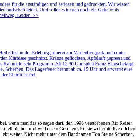
dere für die anständigen und seriösen und gedruckten. Wir wissen
ienlandschaft leidet. Und sollen wir euch noch ein Geheimnis
nellweg. Leider.
>>
erbstfest in der Erlebnisgärtnerei am Marienbergpark auch unter
den Kürbisse geschnitzt, Kränze geflochten, Apfelsaft gepresst und
rkus Kalumalu sein Programm. Ab 12:30 Uhr spielt Franz Flauschekopf
, Scherben. Das Lagerfeuer brennt ab ca. 15 Uhr und erwartet eure
r Eintritt ist frei.
ei, wenn man das so sagen darf, den 1996 verstorbenen Rio Reiser.
uell bleiben und weil es ein Geschenk ist, sie weiterhin live erleben
gt, lebt weiter. Nicht mehr unter dem Bandnamen Ton Steine Scherben,