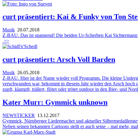
curt präsentiert: Kai & Funky von Ton 
Musik
20.07.2018
Z-BAU. Das ist spannend! Die beiden Ur-Scherben Kai Sichtermann un
>>
curt präsentiert: Arsch Voll Barden
Musik
26.05.2018
Z-BAU. Hier ist der Name wieder voll Programm. Die kleine Undergr
verschwunden war, bekommt in diesem Jahr wieder den Arsch hoch und 
zupft, klampft, trällert, flötet oder trötet outdoor in den Bier- und N
Kater Murr: Gymmick unknown
NEWSTICKER
13.12.2017
Gymmick, Nürnberger Liedermacher und aktueller Silbermedaillengewi
Neben seinen bekannten Cartoons stellt er auch seine – mal mehr, m