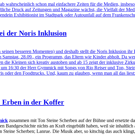
wahrscheinlich schon mal einfachere Zeiten für die Medien, insbeson
aftliche Druck auf Zeitungen und Magazine wächst, die Vielfalt der Med
gendein Exhibitionist im Stadtpark oder Autounfall auf dem Frankensch
i der Noris Inklusion
einen besseren Momenten) und deshalb stellt die Noris Inklusion ihr H
m Samstag, 28.09., ein Programm, das Eltern wie Kinder abholt. Da wer
en die Kleinen sich kreativ austoben und ab 15 zeigt der inklusive Zi
 um 16:30 der Herr Gymmick mit Songs von Rio Reiser und Ton, Steine
s oder den Foodtrucks. Und, kaum zu glauben, wenn man all das liest: de
 Erben in der Koffer
ick
zusammen mit Ton Steine Scherben auf der Bühne und ersetzte dab
Bandgeschichte nichts an Kraft eingebüßt haben, weil sie inhaltlich akt
on Steine Scherben; Lanrue. Die Musik aber, so kitschig das auch klin