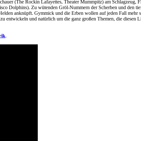
oschauer (The Rockin Lafayettes, Theater Mummpitz) am Schlagzeug, F
 Disco Dolphins). Zu wütenden Gröl-Nummern der Scherben und den t
r Helden anknüpft. Gymmick und die Erben wollen auf jeden Fall mehr 
t zu entwickeln und natürlich um die ganz großen Themen, die diesen L
rik
.