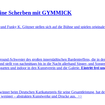
Steine Scherben mit GYMMICK
d Funky K. Götzner stellen sich auf die Bühne und spielen originale
ound-Schwester des großen innerstädtischen Bardentreffens, die in d
stellt von nachmittags bis in die Nacht allerhand Singer- und Songer
ordgarten und indoor in den Kunstverein und die Galerie.
Eintritt frei u
nner beim Deutschen Karikaturpreis für seine Gesamtleistung, hat dem
al weniger – abstrakten Kunstwerke und Drucke aus.
>>