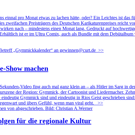
nal pro Monat etwas zu lachen hätte, oder? Ein Leichtes ist das für
weifachen Preisträgers des Deutschen Karikaturenpreises reicht von alb
 wirken nach – mindestens einen Monat lang. Gedruckt auf hochwertige
s: Erhältlich ist er im Ultra Comix, auch als Bundle mit dem Debütalb
em Betreff „Gymmickkalender“ an gewinnen@curt.de
>>
gie-Show machen
nden-Video fing auch mal ganz klein an – als Hitler im Sarg in der 
urszene der Region: Gymmick, der Cartoonist und Liedermacher. Zehn J
e eindeutig Gymmick sind und eindeutig in Rios Geist geschrieben sin
egenwart und übers Gefühl, wenn man viral geht.
>>
lgen für die regionale Kultur