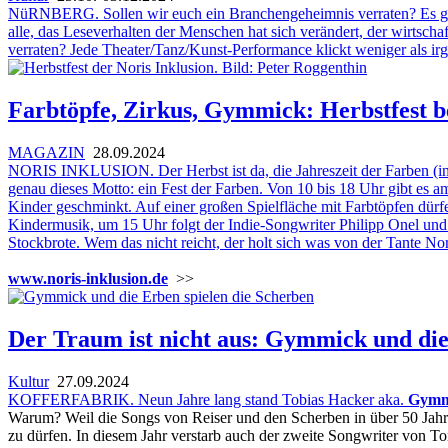
NüRNBERG. Sollen wir euch ein Branchengeheimnis verraten? Es gab 
alle, das Leseverhalten der Menschen hat sich verändert, der wirtsch
verraten? Jede Theater/Tanz/Kunst-Performance klickt weniger als ir
Farbtöpfe, Zirkus, Gymmick: Herbstfest be
MAGAZIN
28.09.2024
NORIS INKLUSION. Der Herbst ist da, die Jahreszeit der Farben (in s
genau dieses Motto: ein Fest der Farben. Von 10 bis 18 Uhr gibt es a
Kinder geschminkt. Auf einer großen Spielfläche mit Farbtöpfen dürf
Kindermusik, um 15 Uhr folgt der Indie-Songwriter Philipp Onel und
Stockbrote. Wem das nicht reicht, der holt sich was von der Tante Nori
www.noris-inklusion.de
>>
Der Traum ist nicht aus: Gymmick und die
Kultur
27.09.2024
KOFFERFABRIK. Neun Jahre lang stand Tobias Hacker aka.
Gymm
Warum? Weil die Songs von Reiser und den Scherben in über 50 Jahren 
zu dürfen. In diesem Jahr verstarb auch der zweite Songwriter von T