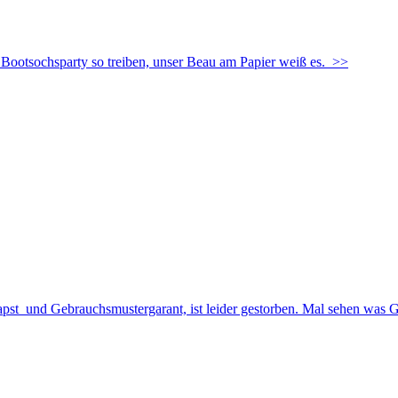
ootsochsparty so treiben, unser Beau am Papier weiß es.
>>
apst und Gebrauchsmustergarant, ist leider gestorben. Mal sehen was 