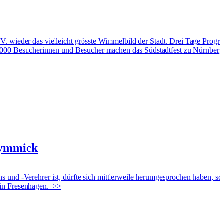
V. wieder das vielleicht grösste Wimmelbild der Stadt. Drei Tage Pro
000 Besucherinnen und Besucher machen das Südstadtfest zu Nürnbergs g
Gymmick
und -Verehrer ist, dürfte sich mittlerweile herumgesprochen haben, sc
 in Fresenhagen.
>>