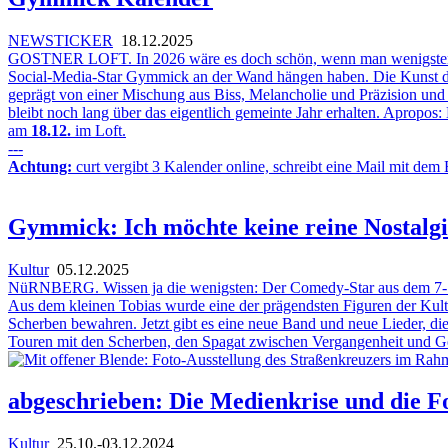
NEWSTICKER
18.12.2025
GOSTNER LOFT. In 2026 wäre es doch schön, wenn man wenigstens ein
Social-Media-Star Gymmick an der Wand hängen haben. Die Kunst des z
geprägt von einer Mischung aus Biss, Melancholie und Präzision und
bleibt noch lang über das eigentlich gemeinte Jahr erhalten. Apropo
am
18.12.
im Loft.
---
Achtung:
curt vergibt 3 Kalender online, schreibt eine Mail mit d
Gymmick: Ich möchte keine reine Nostal
Kultur
05.12.2025
NüRNBERG. Wissen ja die wenigsten: Der Comedy-Star aus dem 7-Seku
Aus dem kleinen Tobias wurde eine der prägendsten Figuren der Kult
Scherben bewahren. Jetzt gibt es eine neue Band und neue Lieder, di
Touren mit den Scherben, den Spagat zwischen Vergangenheit und G
abgeschrieben: Die Medienkrise und die Fo
Kultur
25.10.-03.12.2024