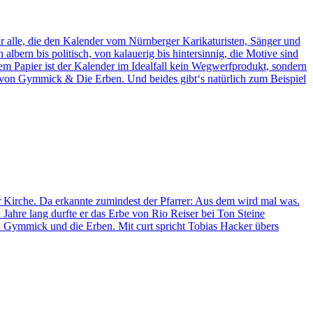
 alle, die den Kalender vom Nürnberger Karikaturisten, Sänger und
ern bis politisch, von kalauerig bis hintersinnig, die Motive sind
m Papier ist der Kalender im Idealfall kein Wegwerfprodukt, sondern
um von Gymmick & Die Erben. Und beides gibt‘s natürlich zum Beispiel
Kirche. Da erkannte zumindest der Pfarrer: Aus dem wird mal was.
ahre lang durfte er das Erbe von Rio Reiser bei Ton Steine
d: Gymmick und die Erben. Mit curt spricht Tobias Hacker übers