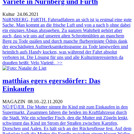
Varieté in Nürnberg und Fürth
Kultur
24.06.2021
NüRNBERG, FüRTH. Fahrradfahren an sich ist ja erstmal eine gute
Sache. Man kommt an die frische Luft und von a nach b ohne dabei
ein einziges Abgas abzugeben. Zu ganzen Wahrheit gehört aber
auch, dass wir uns auf unseren alten Schrottmühlen an manchem
Berg zu Tode quälen und durch manche flurbereinigte Ödnis dank
der geschädigten Aufmerksamkeitsspanne zu Tode langweilen und
heimlich aufs Handy kucken, was während der Fahrt absolut
verboten ist. Die Lösung für uns und alle Kulturinteressierten da
draußen heißt: Velo Varieté.
>>
matthias egers egersdörfer: Das
Einkaufen
MAGAZIN
08.10.-22.11.2020
NÜ/FÜ/ER. Die Mutter nimmt ihr Kind mit zum Einkaufen in den
Supermarkt. Zusammen fahren die beiden im Kraftfahrzeug durch
die Stadt. Wie ein schneller Fisch, den die Mutter mit Zügeln lenkt,
schwimmt das Kind im Strom der Straßen zwischen Karpfen,
Dorschen und Aalen. Es hält sich an der Rückenflosse fest. Auf dem
Parkplatz keilt die Mutter die Forelle zwischen einem blauen Waller