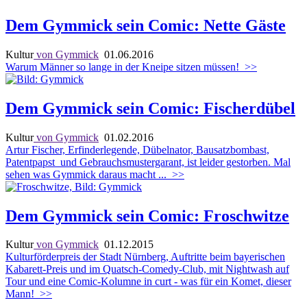
Dem Gymmick sein Comic: Nette Gäste
Kultur
von Gymmick
01.06.2016
Warum Männer so lange in der Kneipe sitzen müssen!
>>
Dem Gymmick sein Comic: Fischerdübel
Kultur
von Gymmick
01.02.2016
Artur Fischer, Erfinderlegende, Dübelnator, Bausatzbombast,
Patentpapst und Gebrauchsmustergarant, ist leider gestorben. Mal
sehen was Gymmick daraus macht ...
>>
Dem Gymmick sein Comic: Froschwitze
Kultur
von Gymmick
01.12.2015
Kulturförderpreis der Stadt Nürnberg, Auftritte beim bayerischen
Kabarett-Preis und im Quatsch-Comedy-Club, mit Nightwash auf
Tour und eine Comic-Kolumne in curt - was für ein Komet, dieser
Mann!
>>