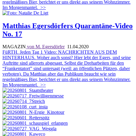
regelmäßiges Bier, berichtet er uns direkt aus seinem Wohnzimmer.
Im Morgenmantel.
>>
Matthias Egersdörfers Quarantäne-Video
No. 17
MAGAZIN
von M. Egersdörfer
11.04.2020
FüRTH. Jeden Tag 1 Video: NACHRICHTEN AUS DEM
HINTERHAUS.
Woher auch sonst? Hier lebt der Egers, und seine
Auftritte sind allerorts abgesagt. Selbst die Dreharbeiten für den
“Frankentatort” sind untersagt (weil: an öffentlichen Plätzen, daher
verboten). Da Matthias aber das Publikum braucht wie sein
regelmäßiges Bier, berichtet er uns direkt aus seinem Wohnzimmer.
Im Morgenmantel.
>>