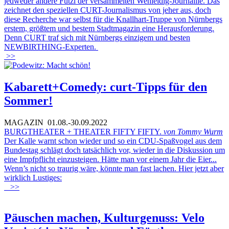
jedweder andere Futzi der versammelten Wehleidig-Journaille. Das
zeichnet den speziellen CURT-Journalismus von jeher aus, doch
diese Recherche war selbst für die Knallhart-Truppe von Nürnbergs
erstem, größtem und bestem Stadtmagazin eine Herausforderung.
Denn CURT traf sich mit Nürnbergs einzigem und besten
NEWBIRTHING-Experten.
>>
Kabarett+Comedy: curt-Tipps für den
Sommer!
MAGAZIN
01.08.-30.09.2022
BURGTHEATER + THEATER FIFTY FIFTY.
von Tommy Wurm
Der Kalle warnt schon wieder und so ein CDU-Spaßvogel aus dem
Bundestag schlägt doch tatsächlich vor, wieder in die Diskussion um
eine Impfpflicht einzusteigen. Hätte man vor einem Jahr die Eier...
Wenn’s nicht so traurig wäre, könnte man fast lachen. Hier jetzt aber
wirklich Lustiges:
>>
Päuschen machen, Kulturgenuss: Velo