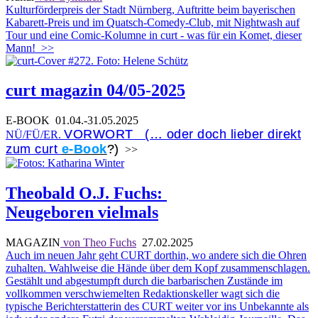
Kulturförderpreis der Stadt Nürnberg, Auftritte beim bayerischen
Kabarett-Preis und im Quatsch-Comedy-Club, mit Nightwash auf
Tour und eine Comic-Kolumne in curt - was für ein Komet, dieser
Mann!
>>
curt magazin 04/05-2025
E-BOOK
01.04.-31.05.2025
VORWORT (… oder doch lieber direkt
NÜ/FÜ/ER.
zum curt
e-Book
?)
>>
Theobald O.J. Fuchs:
Neugeboren vielmals
MAGAZIN
von Theo Fuchs
27.02.2025
Auch im neuen Jahr geht CURT dorthin, wo andere sich die Ohren
zuhalten. Wahlweise die Hände über dem Kopf zusammenschlagen.
Gestählt und abgestumpft durch die barbarischen Zustände im
vollkommen verschwiemelten Redaktionskeller wagt sich die
typische Berichterstatterin des CURT weiter vor ins Unbekannte als