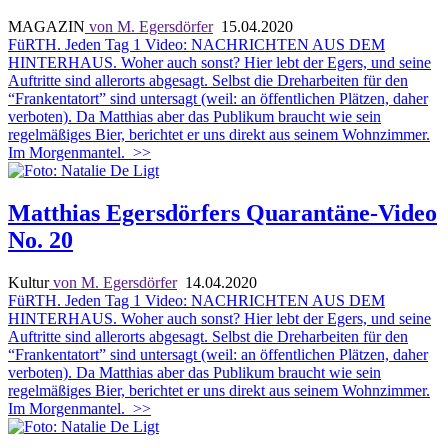
MAGAZIN
von M. Egersdörfer
15.04.2020
FüRTH. Jeden Tag 1 Video: NACHRICHTEN AUS DEM
HINTERHAUS.
Woher auch sonst? Hier lebt der Egers, und seine
Auftritte sind allerorts abgesagt. Selbst die Dreharbeiten für den
“Frankentatort” sind untersagt (weil: an öffentlichen Plätzen, daher
verboten). Da Matthias aber das Publikum braucht wie sein
regelmäßiges Bier, berichtet er uns direkt aus seinem Wohnzimmer.
Im Morgenmantel.
>>
Matthias Egersdörfers Quarantäne-Video
No. 20
Kultur
von M. Egersdörfer
14.04.2020
FüRTH. Jeden Tag 1 Video: NACHRICHTEN AUS DEM
HINTERHAUS.
Woher auch sonst? Hier lebt der Egers, und seine
Auftritte sind allerorts abgesagt. Selbst die Dreharbeiten für den
“Frankentatort” sind untersagt (weil: an öffentlichen Plätzen, daher
verboten). Da Matthias aber das Publikum braucht wie sein
regelmäßiges Bier, berichtet er uns direkt aus seinem Wohnzimmer.
Im Morgenmantel.
>>