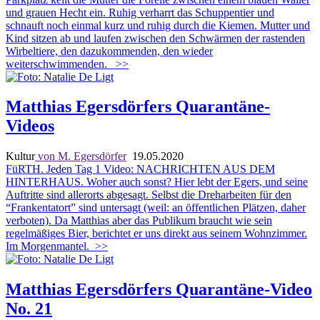
und grauen Hecht ein. Ruhig verharrt das Schuppentier und
schnauft noch einmal kurz und ruhig durch die Kiemen. Mutter und
Kind sitzen ab und laufen zwischen den Schwärmen der rastenden
Wirbeltiere, den dazukommenden, den wieder
weiterschwimmenden.
>>
Matthias Egersdörfers Quarantäne-
Videos
Kultur
von M. Egersdörfer
19.05.2020
FüRTH. Jeden Tag 1 Video: NACHRICHTEN AUS DEM
HINTERHAUS.
Woher auch sonst? Hier lebt der Egers, und seine
Auftritte sind allerorts abgesagt. Selbst die Dreharbeiten für den
“Frankentatort” sind untersagt (weil: an öffentlichen Plätzen, daher
verboten). Da Matthias aber das Publikum braucht wie sein
regelmäßiges Bier, berichtet er uns direkt aus seinem Wohnzimmer.
Im Morgenmantel.
>>
Matthias Egersdörfers Quarantäne-Video
No. 21