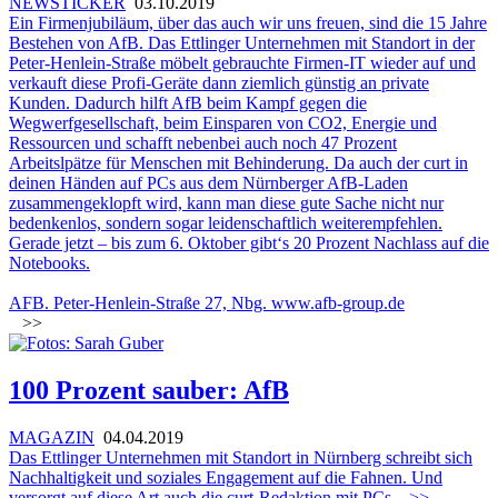
NEWSTICKER
03.10.2019
Ein Firmenjubiläum, über das auch wir uns freuen, sind die 15 Jahre
Bestehen von AfB. Das Ettlinger Unternehmen mit Standort in der
Peter-Henlein-Straße möbelt gebrauchte Firmen-IT wieder auf und
verkauft diese Profi-Geräte dann ziemlich günstig an private
Kunden. Dadurch hilft AfB beim Kampf gegen die
Wegwerfgesellschaft, beim Einsparen von CO2, Energie und
Ressourcen und schafft nebenbei auch noch 47 Prozent
Arbeitslpätze für Menschen mit Behinderung. Da auch der curt in
deinen Händen auf PCs aus dem Nürnberger AfB-Laden
zusammengeklopft wird, kann man diese gute Sache nicht nur
bedenkenlos, sondern sogar leidenschaftlich weiterempfehlen.
Gerade jetzt – bis zum 6. Oktober gibt‘s 20 Prozent Nachlass auf die
Notebooks.
AFB. Peter-Henlein-Straße 27, Nbg.
www.afb-group.de
>>
100 Prozent sauber: AfB
MAGAZIN
04.04.2019
Das Ettlinger Unternehmen mit Standort in Nürnberg schreibt sich
Nachhaltigkeit und soziales Engagement auf die Fahnen. Und
versorgt auf diese Art auch die curt-Redaktion mit PCs.
>>