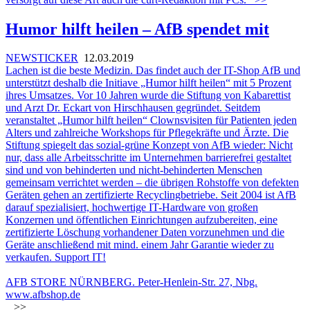
Humor hilft heilen – AfB spendet mit
NEWSTICKER
12.03.2019
Lachen ist die beste Medizin. Das findet auch der IT-Shop AfB und
unterstützt deshalb die Initiave „Humor hilft heilen“ mit 5 Prozent
ihres Umsatzes. Vor 10 Jahren wurde die Stiftung von Kabarettist
und Arzt Dr. Eckart von Hirschhausen gegründet. Seitdem
veranstaltet „Humor hilft heilen“ Clownsvisiten für Patienten jeden
Alters und zahlreiche Workshops für Pflegekräfte und Ärzte. Die
Stiftung spiegelt das sozial-grüne Konzept von AfB wieder: Nicht
nur, dass alle Arbeitsschritte im Unternehmen barrierefrei gestaltet
sind und von behinderten und nicht-behinderten Menschen
gemeinsam verrichtet werden – die übrigen Rohstoffe von defekten
Geräten gehen an zertifizierte Recyclingbetriebe. Seit 2004 ist AfB
darauf spezialisiert, hochwertige IT-Hardware von großen
Konzernen und öffentlichen Einrichtungen aufzubereiten, eine
zertifizierte Löschung vorhandener Daten vorzunehmen und die
Geräte anschließend mit mind. einem Jahr Garantie wieder zu
verkaufen. Support IT!
AFB STORE NÜRNBERG. Peter-Henlein-Str. 27, Nbg.
www.afbshop.de
>>