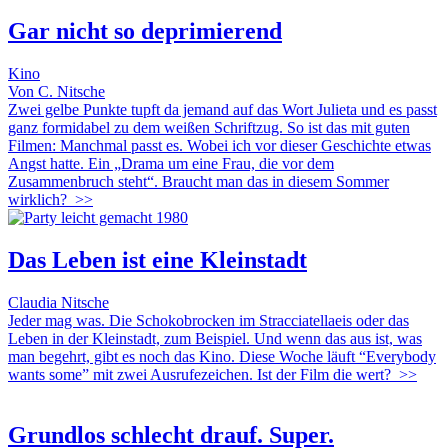
Gar nicht so deprimierend
Kino
Von C. Nitsche
Zwei gelbe Punkte tupft da jemand auf das Wort Julieta und es passt
ganz formidabel zu dem weißen Schriftzug. So ist das mit guten
Filmen: Manchmal passt es. Wobei ich vor dieser Geschichte etwas
Angst hatte. Ein „Drama um eine Frau, die vor dem
Zusammenbruch steht“. Braucht man das in diesem Sommer
wirklich?
>>
Das Leben ist eine Kleinstadt
Claudia Nitsche
Jeder mag was. Die Schokobrocken im Stracciatellaeis oder das
Leben in der Kleinstadt, zum Beispiel. Und wenn das aus ist, was
man begehrt, gibt es noch das Kino. Diese Woche läuft “Everybody
wants some” mit zwei Ausrufezeichen. Ist der Film die wert?
>>
Grundlos schlecht drauf. Super.