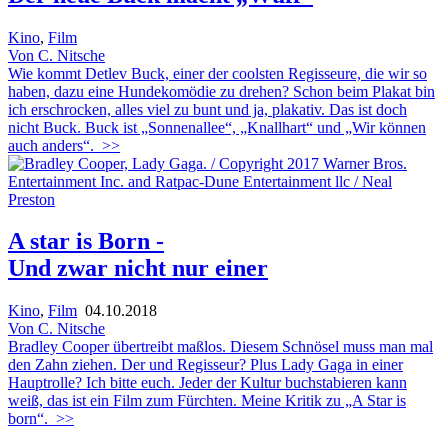
Kino
,
Film
Von C. Nitsche
Wie kommt Detlev Buck, einer der coolsten Regisseure, die wir so
haben, dazu eine Hundekomödie zu drehen? Schon beim Plakat bin
ich erschrocken, alles viel zu bunt und ja, plakativ. Das ist doch
nicht Buck. Buck ist „Sonnenallee“, „Knallhart“ und „Wir können
auch anders“.
>>
A star is Born -
Und zwar nicht nur einer
Kino
,
Film
04.10.2018
Von C. Nitsche
Bradley Cooper übertreibt maßlos. Diesem Schnösel muss man mal
den Zahn ziehen. Der und Regisseur? Plus Lady Gaga in einer
Hauptrolle? Ich bitte euch. Jeder der Kultur buchstabieren kann
weiß, das ist ein Film zum Fürchten. Meine Kritik zu „A Star is
born“.
>>