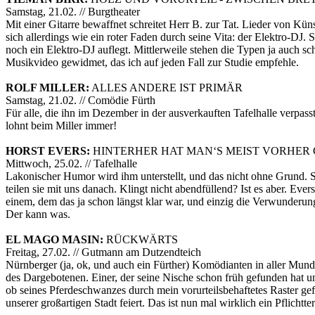
Samstag, 21.02. // Burgtheater
Mit einer Gitarre bewaffnet schreitet Herr B. zur Tat. Lieder von Küns
sich allerdings wie ein roter Faden durch seine Vita: der Elektro-DJ. 
noch ein Elektro-DJ auflegt. Mittlerweile stehen die Typen ja auch 
Musikvideo gewidmet, das ich auf jeden Fall zur Studie empfehle.
ROLF MILLER:
ALLES ANDERE IST PRIMÄR
Samstag, 21.02. // Comödie Fürth
Für alle, die ihn im Dezember in der ausverkauften Tafelhalle verpass
lohnt beim Miller immer!
HORST EVERS:
HINTERHER HAT MAN‘S MEIST VORHER
Mittwoch, 25.02. // Tafelhalle
Lakonischer Humor wird ihm unterstellt, und das nicht ohne Grund. S
teilen sie mit uns danach. Klingt nicht abendfüllend? Ist es aber. Ever
einem, dem das ja schon längst klar war, und einzig die Verwunderung
Der kann was.
EL MAGO MASIN:
RÜCKWÄRTS
Freitag, 27.02. // Gutmann am Dutzendteich
Nürnberger (ja, ok, und auch ein Fürther) Komödianten in aller Munde
des Dargebotenen. Einer, der seine Nische schon früh gefunden hat u
ob seines Pferdeschwanzes durch mein vorurteilsbehaftetes Raster g
unserer großartigen Stadt feiert. Das ist nun mal wirklich ein Pflichtte