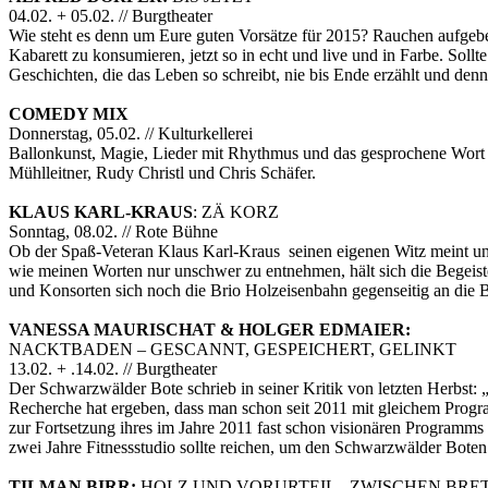
04.02. + 05.02. // Burgtheater
Wie steht es denn um Eure guten Vorsätze für 2015? Rauchen aufgebe
Kabarett zu konsumieren, jetzt so in echt und live und in Farbe. Soll
Geschichten, die das Leben so schreibt, nie bis Ende erzählt und d
COMEDY MIX
Donnerstag, 05.02. // Kulturkellerei
Ballonkunst, Magie, Lieder mit Rhythmus und das gesprochene Wort er
Mühlleitner, Rudy Christl und Chris Schäfer.
KLAUS KARL-KRAUS
: ZÄ KORZ
Sonntag, 08.02. // Rote Bühne
Ob der Spaß-Veteran Klaus Karl-Kraus seinen eigenen Witz meint und 
wie meinen Worten nur unschwer zu entnehmen, hält sich die Begeist
und Konsorten sich noch die Brio Holzeisenbahn gegenseitig an die 
VANESSA MAURISCHAT & HOLGER EDMAIER:
NACKTBADEN – GESCANNT, GESPEICHERT, GELINKT
13.02. + .14.02. // Burgtheater
Der Schwarzwälder Bote schrieb in seiner Kritik von letzten Herbst: „
Recherche hat ergeben, dass man schon seit 2011 mit gleichem Progr
zur Fortsetzung ihres im Jahre 2011 fast schon visionären Programms g
zwei Jahre Fitnessstudio sollte reichen, um den Schwarzwälder Boten 
TILMAN BIRR:
HOLZ UND VORURTEIL - ZWISCHEN BRE