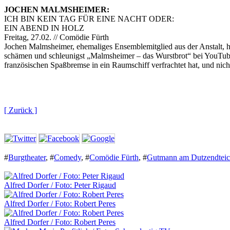
JOCHEN MALMSHEIMER:
ICH BIN KEIN TAG FÜR EINE NACHT ODER:
EIN ABEND IN HOLZ
Freitag, 27.02. // Comödie Fürth
Jochen Malmsheimer, ehemaliges Ensemblemitglied aus der Anstalt, hat
schämen und schleunigst „Malmsheimer – das Wurstbrot“ bei YouTube
französischen Spaßbremse in ein Raumschiff verfrachtet hat, und ni
[ Zurück ]
#
Burgtheater
,
#
Comedy
,
#
Comödie Fürth
,
#
Gutmann am Dutzendtei
Alfred Dorfer / Foto: Peter Rigaud
Alfred Dorfer / Foto: Robert Peres
Alfred Dorfer / Foto: Robert Peres