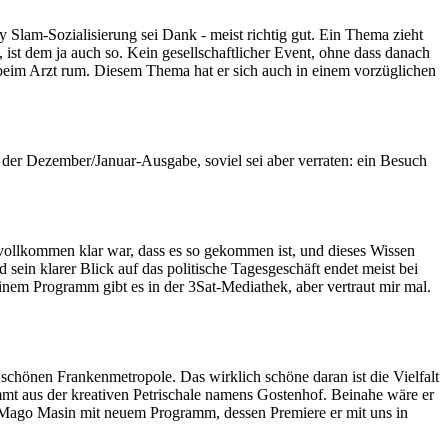
try Slam-Sozialisierung sei Dank - meist richtig gut. Ein Thema zieht
, ist dem ja auch so. Kein gesellschaftlicher Event, ohne dass danach
 beim Arzt rum. Diesem Thema hat er sich auch in einem vorzüglichen
in der Dezember/Januar-Ausgabe, soviel sei aber verraten: ein Besuch
 vollkommen klar war, dass es so gekommen ist, und dieses Wissen
d sein klarer Blick auf das politische Tagesgeschäft endet meist bei
inem Programm gibt es in der 3Sat-Mediathek, aber vertraut mir mal.
 schönen Frankenmetropole. Das wirklich schöne daran ist die Vielfalt
mmt aus der kreativen Petrischale namens Gostenhof. Beinahe wäre er
l Mago Masin mit neuem Programm, dessen Premiere er mit uns in