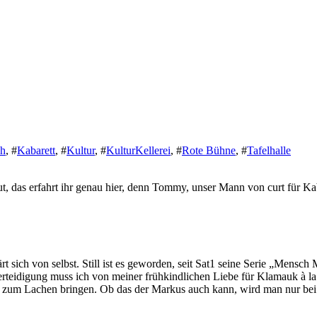
ch
,
#
Kabarett
,
#
Kultur
,
#
KulturKellerei
,
#
Rote Bühne
,
#
Tafelhalle
, das erfahrt ihr genau hier, denn Tommy, unser Mann von curt für Kaba
ärt sich von selbst. Still ist es geworden, seit Sat1 seine Serie „Mensc
Verteidigung muss ich von meiner frühkindlichen Liebe für Klamauk à 
 zum Lachen bringen. Ob das der Markus auch kann, wird man nur bei e