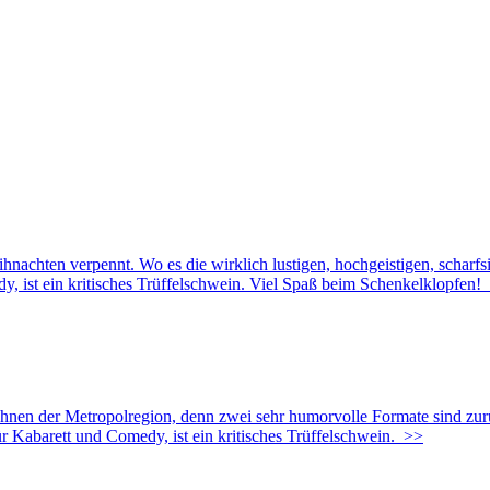
nachten verpennt. Wo es die wirklich lustigen, hochgeistigen, scharfs
, ist ein kritisches Trüffelschwein. Viel Spaß beim Schenkelklopfen!
hnen der Metropolregion, denn zwei sehr humorvolle Formate sind zur
ür Kabarett und Comedy, ist ein kritisches Trüffelschwein.
>>