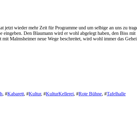
 jetzt wieder mehr Zeit für Programme und um selbige an uns zu tragen
 eingeben. Den Blaumann wird er wohl abgelegt haben, den Biss mit S
cht mit Malmsheimer neue Wege beschreitet, wird wohl immer das Gehe
ch
,
#
Kabarett
,
#
Kultur
,
#
KulturKellerei
,
#
Rote Bühne
,
#
Tafelhalle