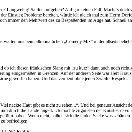
n? Langweilig! Saufen aufgeben? Auf gar keinen Fall! Macht‘s doch w
te der Einstieg Probleme bereiten, würde ich gleich mal zum Herrn Dorfe
ennoch immer den Mehrwert des zu Bespaßenden im Auge hat. Schnell an
warten uns beim allmonatlichen „Comedy Mix“ in der allseits beliebten
ob ich diesen fränkischen Slang mit „zu kurz“ dann auch noch richtig 
erung einigermaßen in Grenzen. Auf der anderen Seite war Herr Kraus 
Birne geworfen haben. Und das verdient ohne jeden Zweifel Respekt.
Viel nackte Haut gibt es nicht zu sehen...“. Und bei genauer Ansicht de
amm durch die Lande tingelt. Ich möchte zugunsten der Künstler davo
eführt haben. Wenn nicht, sollten sich die faulen Säcke was schämen. Der
zu befriedigen.
TT UND KOPF