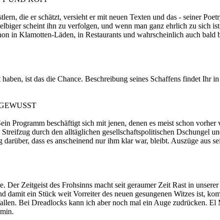
tlern, die er schätzt, versieht er mit neuen Texten und das - seiner Poe
Selbiger scheint ihn zu verfolgen, und wenn man ganz ehrlich zu sich ist
schon in Klamotten-Läden, in Restaurants und wahrscheinlich auch bald
t haben, ist das die Chance. Beschreibung seines Schaffens findet Ihr 
 GEWUSST
ein Programm beschäftigt sich mit jenen, denen es meist schon vorher
s Streifzug durch den alltäglichen gesellschaftspolitischen Dschungel un
 darüber, dass es anscheinend nur ihm klar war, bleibt. Auszüge aus se
. Der Zeitgeist des Frohsinns macht seit geraumer Zeit Rast in unserer
nd damit ein Stück weit Vorreiter des neuen gesungenen Witzes ist, ko
efallen. Bei Dreadlocks kann ich aber noch mal ein Auge zudrücken. E
rmin.