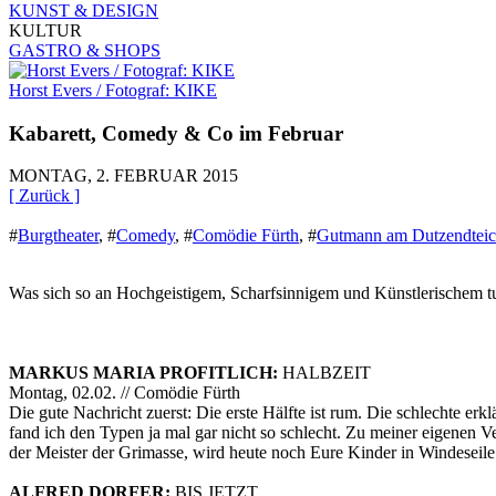
KUNST & DESIGN
KULTUR
GASTRO & SHOPS
Horst Evers / Fotograf: KIKE
Kabarett, Comedy & Co im Februar
MONTAG, 2. FEBRUAR 2015
[ Zurück ]
#
Burgtheater
,
#
Comedy
,
#
Comödie Fürth
,
#
Gutmann am Dutzendtei
Was sich so an Hochgeistigem, Scharfsinnigem und Künstlerischem tut
MARKUS MARIA PROFITLICH:
HALBZEIT
Montag, 02.02. // Comödie Fürth
Die gute Nachricht zuerst: Die erste Hälfte ist rum. Die schlechte erkl
fand ich den Typen ja mal gar nicht so schlecht. Zu meiner eigenen 
der Meister der Grimasse, wird heute noch Eure Kinder in Windeseile
ALFRED DORFER:
BIS JETZT