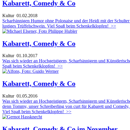
Kabarett, Comedy & Co
Kultur
01.02.2018
Scharfsinnigen Humor ohne Polonaise und der Heidi mit der Schulter 
lustiges Trüffelschwein. Viel Spaß beim Schenkelklopfen!
>>
Kabarett, Comedy & Co
Kultur
01.10.2017
Was sich wieder an Hochgeistigem, Scharfsinnigem und Künstlerischem 
Spaß beim Schenkelklopfen!
>>
Kabarett, Comedy & Co
Kultur
01.05.2016
Was sich wieder an Hochgeistigem, Scharfsinnigem und Künstlerischem 
denn Tommy, unser Schreiberling von curt für Kabarett und Comedy, is
Viel Spaß beim Schenkelklopfen!
>>
Kabarett, Comedy & Co im November