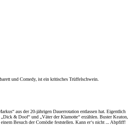
rett und Comedy, ist ein kritisches Trüffelschwein.
h Markus“ aus der 20-jährigen Dauerrotation entlassen hat. Eigentlich
la „Dick & Doof“ und „Väter der Klamotte“ erzählen. Buster Keaton,
inem Besuch der Comödie feststellen. Kann er‘s nicht ... Abpfiff!