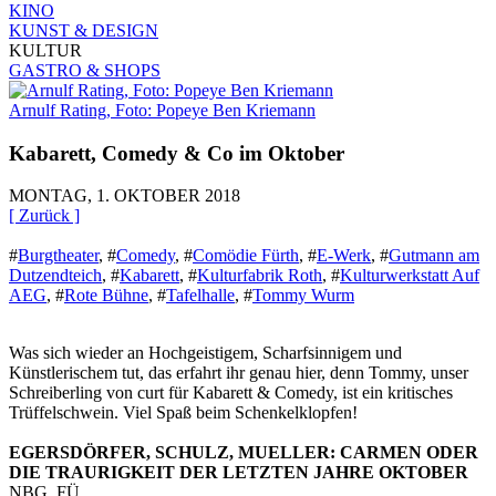
KINO
KUNST & DESIGN
KULTUR
GASTRO & SHOPS
Arnulf Rating, Foto: Popeye Ben Kriemann
Kabarett, Comedy & Co im Oktober
MONTAG, 1. OKTOBER 2018
[ Zurück ]
#
Burgtheater
,
#
Comedy
,
#
Comödie Fürth
,
#
E-Werk
,
#
Gutmann am
Dutzendteich
,
#
Kabarett
,
#
Kulturfabrik Roth
,
#
Kulturwerkstatt Auf
AEG
,
#
Rote Bühne
,
#
Tafelhalle
,
#
Tommy Wurm
Was sich wieder an Hochgeistigem, Scharfsinnigem und
Künstlerischem tut, das erfahrt ihr genau hier, denn Tommy, unser
Schreiberling von curt für Kabarett & Comedy, ist ein kritisches
Trüffelschwein. Viel Spaß beim Schenkelklopfen!
EGERSDÖRFER, SCHULZ, MUELLER: CARMEN ODER
DIE TRAURIGKEIT DER LETZTEN JAHRE OKTOBER
NBG, FÜ