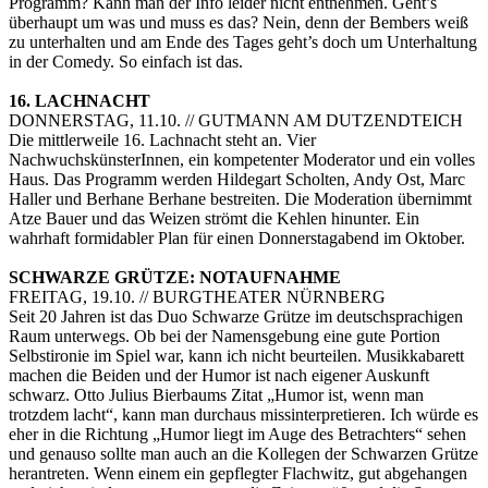
Programm? Kann man der Info leider nicht entnehmen. Geht’s
überhaupt um was und muss es das? Nein, denn der Bembers weiß
zu unterhalten und am Ende des Tages geht’s doch um Unterhaltung
in der Comedy. So einfach ist das.
16. LACHNACHT
DONNERSTAG, 11.10. // GUTMANN AM DUTZENDTEICH
Die mittlerweile 16. Lachnacht steht an. Vier
NachwuchskünsterInnen, ein kompetenter Moderator und ein volles
Haus. Das Programm werden Hildegart Scholten, Andy Ost, Marc
Haller und Berhane Berhane bestreiten. Die Moderation übernimmt
Atze Bauer und das Weizen strömt die Kehlen hinunter. Ein
wahrhaft formidabler Plan für einen Donnerstagabend im Oktober.
SCHWARZE GRÜTZE: NOTAUFNAHME
FREITAG, 19.10. // BURGTHEATER NÜRNBERG
Seit 20 Jahren ist das Duo Schwarze Grütze im deutschsprachigen
Raum unterwegs. Ob bei der Namensgebung eine gute Portion
Selbstironie im Spiel war, kann ich nicht beurteilen. Musikkabarett
machen die Beiden und der Humor ist nach eigener Auskunft
schwarz. Otto Julius Bierbaums Zitat „Humor ist, wenn man
trotzdem lacht“, kann man durchaus missinterpretieren. Ich würde es
eher in die Richtung „Humor liegt im Auge des Betrachters“ sehen
und genauso sollte man auch an die Kollegen der Schwarzen Grütze
herantreten. Wenn einem ein gepflegter Flachwitz, gut abgehangen