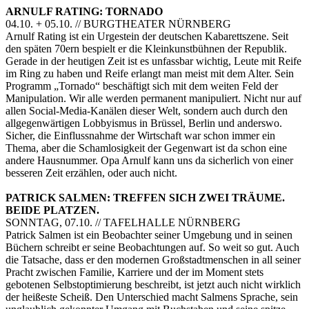
ARNULF RATING: TORNADO
04.10. + 05.10. // BURGTHEATER NÜRNBERG
Arnulf Rating ist ein Urgestein der deutschen Kabarettszene. Seit
den späten 70ern bespielt er die Kleinkunstbühnen der Republik.
Gerade in der heutigen Zeit ist es unfassbar wichtig, Leute mit Reife
im Ring zu haben und Reife erlangt man meist mit dem Alter. Sein
Programm „Tornado“ beschäftigt sich mit dem weiten Feld der
Manipulation. Wir alle werden permanent manipuliert. Nicht nur auf
allen Social-Media-Kanälen dieser Welt, sondern auch durch den
allgegenwärtigen Lobbyismus in Brüssel, Berlin und anderswo.
Sicher, die Einflussnahme der Wirtschaft war schon immer ein
Thema, aber die Schamlosigkeit der Gegenwart ist da schon eine
andere Hausnummer. Opa Arnulf kann uns da sicherlich von einer
besseren Zeit erzählen, oder auch nicht.
PATRICK SALMEN: TREFFEN SICH ZWEI TRÄUME.
BEIDE PLATZEN.
SONNTAG, 07.10. // TAFELHALLE NÜRNBERG
Patrick Salmen ist ein Beobachter seiner Umgebung und in seinen
Büchern schreibt er seine Beobachtungen auf. So weit so gut. Auch
die Tatsache, dass er den modernen Großstadtmenschen in all seiner
Pracht zwischen Familie, Karriere und der im Moment stets
gebotenen Selbstoptimierung beschreibt, ist jetzt auch nicht wirklich
der heißeste Scheiß. Den Unterschied macht Salmens Sprache, sein