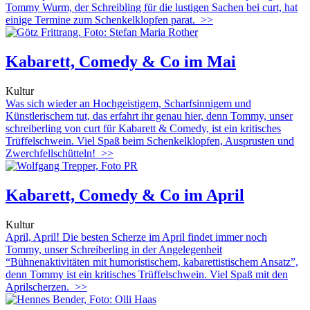
Tommy Wurm, der Schreibling für die lustigen Sachen bei curt, hat
einige Termine zum Schenkelklopfen parat.
>>
Kabarett, Comedy & Co im Mai
Kultur
Was sich wieder an Hochgeistigem, Scharfsinnigem und
Künstlerischem tut, das erfahrt ihr genau hier, denn Tommy, unser
schreiberling von curt für Kabarett & Comedy, ist ein kritisches
Trüffelschwein. Viel Spaß beim Schenkelklopfen, Ausprusten und
Zwerchfellschütteln!
>>
Kabarett, Comedy & Co im April
Kultur
April, April! Die besten Scherze im April findet immer noch
Tommy, unser Schreiberling in der Angelegenheit
“Bühnenaktivitäten mit humoristischem, kabarettistischem Ansatz”,
denn Tommy ist ein kritisches Trüffelschwein. Viel Spaß mit den
Aprilscherzen.
>>