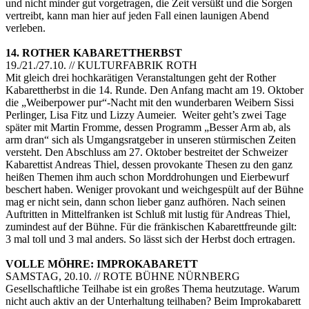
und nicht minder gut vorgetragen, die Zeit versüßt und die Sorgen
vertreibt, kann man hier auf jeden Fall einen launigen Abend
verleben.
14. ROTHER KABARETTHERBST
19./21./27.10. // KULTURFABRIK ROTH
Mit gleich drei hochkarätigen Veranstaltungen geht der Rother
Kabarettherbst in die 14. Runde. Den Anfang macht am 19. Oktober
die „Weiberpower pur“-Nacht mit den wunderbaren Weibern Sissi
Perlinger, Lisa Fitz und Lizzy Aumeier. Weiter geht’s zwei Tage
später mit Martin Fromme, dessen Programm „Besser Arm ab, als
arm dran“ sich als Umgangsratgeber in unseren stürmischen Zeiten
versteht. Den Abschluss am 27. Oktober bestreitet der Schweizer
Kabarettist Andreas Thiel, dessen provokante Thesen zu den ganz
heißen Themen ihm auch schon Morddrohungen und Eierbewurf
beschert haben. Weniger provokant und weichgespült auf der Bühne
mag er nicht sein, dann schon lieber ganz aufhören. Nach seinen
Auftritten in Mittelfranken ist Schluß mit lustig für Andreas Thiel,
zumindest auf der Bühne. Für die fränkischen Kabarettfreunde gilt:
3 mal toll und 3 mal anders. So lässt sich der Herbst doch ertragen.
VOLLE MÖHRE: IMPROKABARETT
SAMSTAG, 20.10. // ROTE BÜHNE NÜRNBERG
Gesellschaftliche Teilhabe ist ein großes Thema heutzutage. Warum
nicht auch aktiv an der Unterhaltung teilhaben? Beim Improkabarett