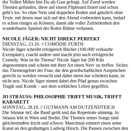
der Vollen Möhre bist Du als Gast gefragt. Auf Zuruf werden
Themen gefunden, diese auf einem Flipboard fixiert und schon
geht’s los. So ohne Netz und doppelten Boden und gänzlich ohne
Texte, mit denen man sich auf den Abend vorbereiten kann, bedarf
es schon einiges an Können, damit alle voller Zufriedenheit den
wunderbaren Spielort der Roten Bühne verlassen.
NICOLE JÄGER: NICHT DIREKT PERFEKT
DIENSTAG, 23.10. // COMÖDIE FÜRTH
Nicole Jäger schreibt erfolgreich Bücher (100.000 verkaufte
Exemplare), coacht andere und macht jetzt auch erfolgreiche
Comedy. Was ist ihr Thema? Nicole Jäger hat 200 Kilo
abgenommen und scheint mit ihrer Art einen Nerv zu treffen. Sicher,
das Themengebiet der Frau, die den gesellschaftlichen Ansprüchen
gerecht zu werden versucht und dabei meist nur scheitern kann, ist
nicht neu. Nicole Jäger nimmt dabei den Pfad genau zwischen
Tragik und Komik – aus dem wirklichen Leben gegriffen.
JO STRAUSS: PHILOSOPHIE TRIFFT MUSIK, TRIFFT
KABARETT
SONNTAG, 28.10. // GUTMANN AM DUTZENDTEICH
Die Stimme tief, die Band geölt und das Repertoire stimmig. Jo
Strauss lebt in Wien und Berlin. Die Themen seiner Songs sind
gleichermaßen leicht und schwer. Manchmal erinnert einen seine
Kunst an den großartigen Ludwig Hirsch. Die Pausen zwischen den