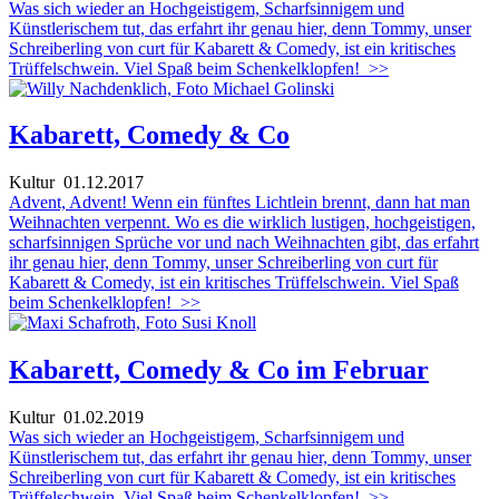
Was sich wieder an Hochgeistigem, Scharfsinnigem und
Künstlerischem tut, das erfahrt ihr genau hier, denn Tommy, unser
Schreiberling von curt für Kabarett & Comedy, ist ein kritisches
Trüffelschwein. Viel Spaß beim Schenkelklopfen!
>>
Kabarett, Comedy & Co
Kultur
01.12.2017
Advent, Advent! Wenn ein fünftes Lichtlein brennt, dann hat man
Weihnachten verpennt. Wo es die wirklich lustigen, hochgeistigen,
scharfsinnigen Sprüche vor und nach Weihnachten gibt, das erfahrt
ihr genau hier, denn Tommy, unser Schreiberling von curt für
Kabarett & Comedy, ist ein kritisches Trüffelschwein. Viel Spaß
beim Schenkelklopfen!
>>
Kabarett, Comedy & Co im Februar
Kultur
01.02.2019
Was sich wieder an Hochgeistigem, Scharfsinnigem und
Künstlerischem tut, das erfahrt ihr genau hier, denn Tommy, unser
Schreiberling von curt für Kabarett & Comedy, ist ein kritisches
Trüffelschwein. Viel Spaß beim Schenkelklopfen!
>>