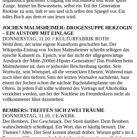
unglaublich gekonnter Umgang mit Buchstaben und seine spitze
Zunge. Immer im Bewusstsein, selbst ein Teil der Generation
Biokiste zu sein, hält er uns und sich selbst den Spiegel vor. Ein
tolles Buch aus dem er uns lesen wird.
JOCHEN MALMSHEIMER: DROGENSUPPE HERZOGIN
– EIN AUSTOPF MIT EINLAGE
DONNERSTAG, 11.10. // KULTURFABRIK ROTH
Wohl dem, der seine eigene Kunstform geschaffen hat. Der
Wikipedia-Eintrag von Jochen Malmsheimer schreibt selbigen das
epische Kabarett zu. Episch, war das nicht der allgegenwärtige
Ausdruck der Mitte-2000er-Hipster-Generation? Das Problem beim
Malmsheimer ist, dass er jedweder Beschreibung spottet. Sein
Wortwitz, sein Wortspiel, all die versteckten Ebenen. Während man
noch über den tieferen Sinn der letzten Wortsalve nachdenkt, haut
einem der Jochen schon die nächste Buchstabenpfanne um die
Ohren. In jedem Fall sollte während des Vortrags auf Alkoholika
verzichtet werden, um bei der Nachlese im Freundeskreis nicht als
vollkommener Idiot dazustehen.
BEMBERS: TREFFEN SICH ZWEI TRÄUME
DONNERSTAG, 11.10. // E-WERK
Der Bembers. Der Geschmack. Der Streit darüber. Dem Bembers
wahrscheinlich scheißegal. Ein Wort, das er häufig benutzt. Die
Themen? Alles. Der Senf kommt überall drüber. Worum geht‘s im 4.