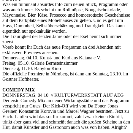
Was ein fulminant absurdes Info zum neuen Stück, Programm oder
was auch immer. Es scheint um Rollmöpse, Nougatschokolade,
Mayonnaise, Bier, Käse, Prosecco und homoerotische Geschehnisse
auf dem Parkplatz eines Möbelhauses zu gehen. Und es geht um
Hass, Dummheit, Selbstüberschätzung und Traurigkeit. Das kann
eigentlich nur spektakulär werden.
Die Traurigkeit der letzten Jahre oder der Esel nennt sich immer
zuerst.
Vorab könnt Ihr Euch das neue Programm an drei Abenden mit
exklusiven Previews ansehen:
Donnerstag, 04.10. Kunst- und Kurhaus Katana e.V.
Freitag, 05.10. Galerie Bernsteinzimmer
Dienstag, 11.10. Babylon Kino
Die offizielle Premiere in Nürnberg ist dann am Sonntag, 23.10. im
Gostner Hoftheater.
COMEDY MIX
DONNERSTAG, 04.10. // KULTURWERKSTATT AUF AEG
Der erste Comedy Mix an neuer Wirkungsstädte und das Programm
verspricht nur Gutes. Der Kick-Off wird von Da Ebner, Jonas
Greiner, Konstantin Korovin und Marcel Wagner bestritten. Jetzt zu
Euch. Laufen wird das so: Ihr kommt, zahlt zwar keinen Eintritt,
trinkt aber ganz viel und schmeißt danach die großen Scheine in den
Hut, damit Künstler und Gastronom auch was von haben. Alright?