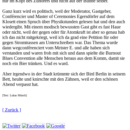
nur im Kopf des Zuhörers und nicht auf der Bühne selber.
Ganz kurz wird es politisch, weil der Moderator, Gastgeber,
Conférencier und Master of Ceremonies Egersdörfer auf dem
Klosett einen Spruch über Physikstunden gelesen hat und den auch
wiedergibt. Mit einem modisch bewussten Gast gibt es fast Haue
oder nicht, weil der gegen oder für Atomkraft ist aber so genau hab
ich das nicht mitgekriegt, weil ich da grad eine Petition für oder
gegen Stromtrassen am Unterschreiben war. Das Thema wurde
dann wegconférenciert vom Meister E. und alle haben sich
verstanden und waren froh mit sich und dann spielte die Burnout
Blues Convention alle Menschen heraus aus dem Komm, damit sie
noch ein Bier tränken. Und es ward.
Aber irgendwo in der Stadt krümmte sich der Bird Berlin in seinem
Bett, heulte und knirschte mit den Zähnen, weil er den schönen
Abend verpasst hat.
[Text: Lukas Münch]
[ Zurück ]