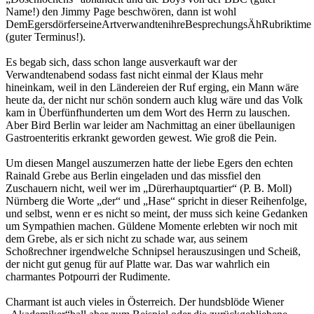
Name!) den Jimmy Page beschwören, dann ist wohl
DemEgersdörferseineArtverwandtenihreBesprechungsÄhRubriktime
(guter Terminus!).
Es begab sich, dass schon lange ausverkauft war der
Verwandtenabend sodass fast nicht einmal der Klaus mehr
hineinkam, weil in den Ländereien der Ruf erging, ein Mann wäre
heute da, der nicht nur schön sondern auch klug wäre und das Volk
kam in Überfünfhunderten um dem Wort des Herrn zu lauschen.
Aber Bird Berlin war leider am Nachmittag an einer übellaunigen
Gastroenteritis erkrankt geworden gewest. Wie groß die Pein.
Um diesen Mangel auszumerzen hatte der liebe Egers den echten
Rainald Grebe aus Berlin eingeladen und das missfiel den
Zuschauern nicht, weil wer im „Dürerhauptquartier“ (P. B. Moll)
Nürnberg die Worte „der“ und „Hase“ spricht in dieser Reihenfolge,
und selbst, wenn er es nicht so meint, der muss sich keine Gedanken
um Sympathien machen. Güldene Momente erlebten wir noch mit
dem Grebe, als er sich nicht zu schade war, aus seinem
Schoßrechner irgendwelche Schnipsel herauszusingen und Scheiß,
der nicht gut genug für auf Platte war. Das war wahrlich ein
charmantes Potpourri der Rudimente.
Charmant ist auch vieles in Österreich. Der hundsblöde Wiener