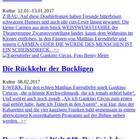
Kultur
12.01.-13.01.2017
Z-BAU. Auf diese Doublefeature haben Freunde bitterbösen
schwarzen Humors und auch alle curt-Leser längst gewartet: Die
kleine Carmen aus dem Stück WEISSWURSTJAHRE der
Theatergruppe Zwangsvorstellung landet, kaum dem Wahnsinn im
Kloster entflohen, in den Fängen von Matthias Egersdörfer und
seinem CARMEN ODER DIE WÜRDE DES MENSCHEN IST
EIN SCHEISSDRECK.
>>
Die Rückkehr der Buckligen
Kultur
08.02.2017
E-WERK. Für den echten Matthias Egersdörfer spielt Gankino
Cirucus „die schönste Kirchweihmusik, die ich jemals gehört habe“.
Und weil er auch noch zugab „Als ich Gankino Circus zum ersten
mal gehört habe, hatte ich Tränen in den Augen“, war klar, dass der
Kabarettist und die vier kauzigen Franken bald gemeinsam in einem
aberwitzigen Konzertkabarett-Programm auf der Bühne stehen
werden.
>>