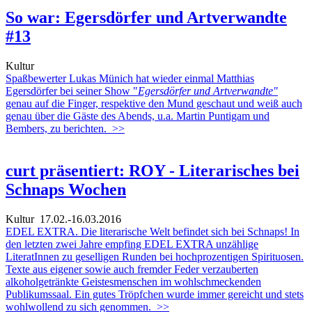
So war: Egersdörfer und Artverwandte
#13
Kultur
Spaßbewerter Lukas Münich hat wieder einmal Matthias
Egersdörfer bei seiner Show "
Egersdörfer und Artverwandte"
genau auf die Finger, respektive den Mund geschaut und weiß auch
genau über die Gäste des Abends, u.a. Martin Puntigam und
Bembers, zu berichten.
>>
curt präsentiert: ROY - Literarisches bei
Schnaps Wochen
Kultur
17.02.-16.03.2016
EDEL EXTRA. Die literarische Welt befindet sich bei Schnaps! In
den letzten zwei Jahre empfing EDEL EXTRA unzählige
LiteratInnen zu geselligen Runden bei hochprozentigen Spirituosen.
Texte aus eigener sowie auch fremder Feder verzauberten
alkoholgetränkte Geistesmenschen im wohlschmeckenden
Publikumssaal. Ein gutes Tröpfchen wurde immer gereicht und stets
wohlwollend zu sich genommen.
>>