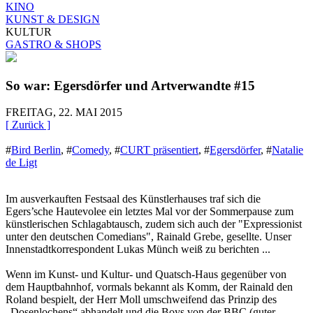
KINO
KUNST & DESIGN
KULTUR
GASTRO & SHOPS
So war: Egersdörfer und Artverwandte #15
FREITAG, 22. MAI 2015
[ Zurück ]
#
Bird Berlin
,
#
Comedy
,
#
CURT präsentiert
,
#
Egersdörfer
,
#
Natalie
de Ligt
Im ausverkauften Festsaal des Künstlerhauses traf sich die
Egers’sche Hautevolee ein letztes Mal vor der Sommerpause zum
künstlerischen Schlagabtausch, zudem sich auch der "Expressionist
unter den deutschen Comedians", Rainald Grebe, gesellte. Unser
Innenstadtkorrespondent Lukas Münch weiß zu berichten ...
Wenn im Kunst- und Kultur- und Quatsch-Haus gegenüber von
dem Hauptbahnhof, vormals bekannt als Komm, der Rainald den
Roland bespielt, der Herr Moll umschweifend das Prinzip des
„Dosenlochens“ abhandelt und die Boys von der BBC (guter