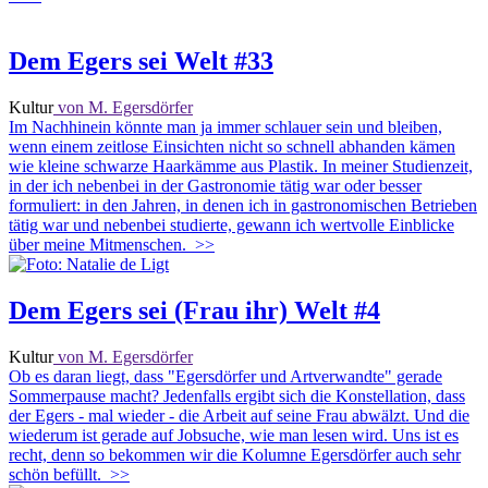
Dem Egers sei Welt #33
Kultur
von M. Egersdörfer
Im Nachhinein könnte man ja immer schlauer sein und bleiben,
wenn einem zeitlose Einsichten nicht so schnell abhanden kämen
wie kleine schwarze Haarkämme aus Plastik. In meiner Studienzeit,
in der ich nebenbei in der Gastronomie tätig war oder besser
formuliert: in den Jahren, in denen ich in gastronomischen Betrieben
tätig war und nebenbei studierte, gewann ich wertvolle Einblicke
über meine Mitmenschen.
>>
Dem Egers sei (Frau ihr) Welt #4
Kultur
von M. Egersdörfer
Ob es daran liegt, dass "Egersdörfer und Artverwandte" gerade
Sommerpause macht? Jedenfalls ergibt sich die Konstellation, dass
der Egers - mal wieder - die Arbeit auf seine Frau abwälzt. Und die
wiederum ist gerade auf Jobsuche, wie man lesen wird. Uns ist es
recht, denn so bekommen wir die Kolumne Egersdörfer auch sehr
schön befüllt.
>>