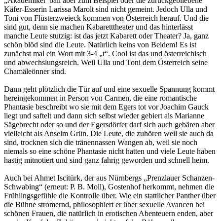
„Akademiker“ball aber zum Beispiel oder die zurückgebliebene
Käfer-Esserin Larissa Marolt sind nicht gemeint. Jedoch Ulla und
Toni von Flüsterzweieck kommen von Österreich herauf. Und die
sind gut, denn sie machen Kabaretttheater und das hinterlässt
manche Leute stutzig: ist das jetzt Kabarett oder Theater? Ja, ganz
schön blöd sind die Leute. Natürlich keins von Beidem! Es ist
zunächst mal ein Wort mit 3-4 „t“. Cool ist das und österreichisch
und abwechslungsreich. Weil Ulla und Toni dem Österreich seine
Chamäleönner sind.
Dann geht plötzlich die Tür auf und eine sexuelle Spannung kommt
hereingekommen in Person von Carmen, die eine romantische
Phantasie beschreibt wo sie mit dem Egers tot vor Joachim Gauck
liegt und saftelt und dann sich selbst wieder gebiert als Marianne
Sägebrecht oder so und der Egersdörfer darf sich auch gebären aber
vielleicht als Anselm Grün. Die Leute, die zuhören weil sie auch da
sind, trocknen sich die tränennassen Wangen ab, weil sie noch
niemals so eine schöne Phantasie nicht hatten und viele Leute haben
hastig mitnotiert und sind ganz fahrig geworden und schnell heim.
Auch bei Ahmet Iscitürk, der aus Nürnbergs „Prenzlauer Schanzen-
Schwabing“ (erneut: P. B. Moll), Gostenhof herkommt, nehmen die
Frühlingsgefühle die Kontrolle über. Wie ein stattlicher Panther über
die Bühne stromernd, philosophiert er über sexuelle Avancen bei
schönen Frauen, die natürlich in erotischen Abenteuern enden, aber