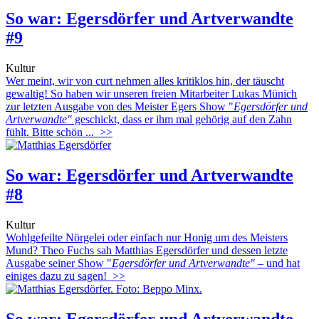
So war: Egersdörfer und Artverwandte
#9
Kultur
Wer meint, wir von curt nehmen alles kritiklos hin, der täuscht
gewaltig! So haben wir unseren freien Mitarbeiter Lukas Münich
zur letzten Ausgabe von des Meister Egers Show "
Egersdörfer und
Artverwandte"
geschickt, dass er ihm mal gehörig auf den Zahn
fühlt. Bitte schön ...
>>
So war: Egersdörfer und Artverwandte
#8
Kultur
Wohlgefeilte Nörgelei oder einfach nur Honig um des Meisters
Mund? Theo Fuchs sah Matthias Egersdörfer und dessen letzte
Ausgabe seiner Show "
Egersdörfer und Artverwandte"
– und hat
einiges dazu zu sagen!
>>
So war: Egersdörfer und Artverwandte