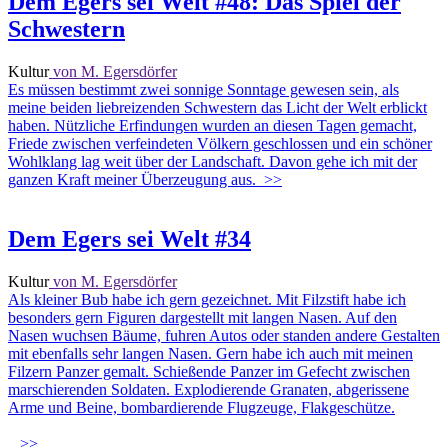
Dem Egers sei Welt #48: Das Spiel der
Schwestern
Kultur
von M. Egersdörfer
Es müssen bestimmt zwei sonnige Sonntage gewesen sein, als
meine beiden liebreizenden Schwestern das Licht der Welt erblickt
haben. Nützliche Erfindungen wurden an diesen Tagen gemacht,
Friede zwischen verfeindeten Völkern geschlossen und ein schöner
Wohlklang lag weit über der Landschaft. Davon gehe ich mit der
ganzen Kraft meiner Überzeugung aus.
>>
Dem Egers sei Welt #34
Kultur
von M. Egersdörfer
Als kleiner Bub habe ich gern gezeichnet. Mit Filzstift habe ich
besonders gern Figuren dargestellt mit langen Nasen. Auf den
Nasen wuchsen Bäume, fuhren Autos oder standen andere Gestalten
mit ebenfalls sehr langen Nasen. Gern habe ich auch mit meinen
Filzern Panzer gemalt. Schießende Panzer im Gefecht zwischen
marschierenden Soldaten. Explodierende Granaten, abgerissene
Arme und Beine, bombardierende Flugzeuge, Flakgeschütze.
>>