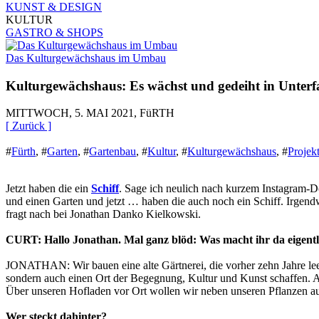
KUNST & DESIGN
KULTUR
GASTRO & SHOPS
Das Kulturgewächshaus im Umbau
Kulturgewächshaus: Es wächst und gedeiht in Unter
MITTWOCH, 5. MAI 2021, FüRTH
[ Zurück ]
#
Fürth
,
#
Garten
,
#
Gartenbau
,
#
Kultur
,
#
Kulturgewächshaus
,
#
Projek
Jetzt haben die ein
Schiff
. Sage ich neulich nach kurzem Instagram-D
und einen Garten und jetzt … haben die auch noch ein Schiff. Irgendwa
fragt nach bei
Jonathan Danko Kielkowski.
CURT: Hallo Jonathan. Mal ganz blöd: Was macht ihr da eigentl
JONATHAN: Wir bauen eine alte Gärtnerei, die vorher zehn Jahre lee
sondern auch einen Ort der Begegnung, Kultur und Kunst schaffen. A
Über unseren Hofladen vor Ort wollen wir neben unseren Pflanzen a
Wer steckt dahinter?