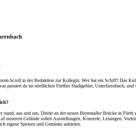
farrnbach
t
oom-Scroll in der Redaktion zur Kollegin. Wer hat ein Schiff? Das Ku
s passiert da im nördlichen Fürther Stadtgebiet, Unterfarrnbach, und w
ich?
r stand, aus und um. Direkt an der neuen Bremstaller Brücke in Fürth
uf unserem Gelände sollen Ausstellungen, Konzerte, Lesungen, Vorträ
uch eigene Speisen und Getränke anbieten.