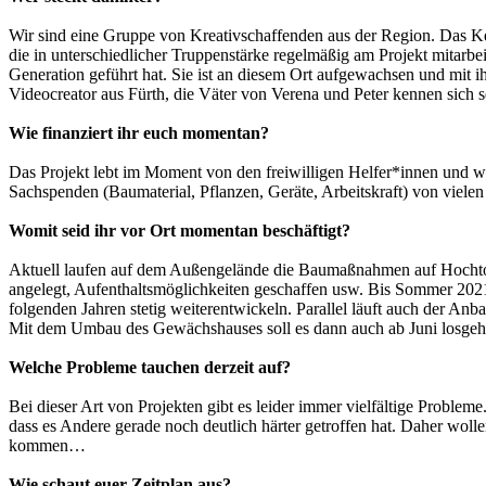
Wir sind eine Gruppe von Kreativschaffenden aus der Region. Das Ke
die in unterschiedlicher Truppenstärke regelmäßig am Projekt mitarbe
Generation geführt hat. Sie ist an diesem Ort aufgewachsen und mit ih
Videocreator aus Fürth, die Väter von Verena und Peter kennen sich s
Wie finanziert ihr euch momentan?
Das Projekt lebt im Moment von den freiwilligen Helfer*innen und wi
Sachspenden (Baumaterial, Pflanzen, Geräte, Arbeitskraft) von viele
Womit seid ihr vor Ort momentan beschäftigt?
Aktuell laufen auf dem Außengelände die Baumaßnahmen auf Hochtour
angelegt, Aufenthaltsmöglichkeiten geschaffen usw. Bis Sommer 2021 w
folgenden Jahren stetig weiterentwickeln. Parallel läuft auch der A
Mit dem Umbau des Gewächshauses soll es dann auch ab Juni losgehen
Welche Probleme tauchen derzeit auf?
Bei dieser Art von Projekten gibt es leider immer vielfältige Probleme
dass es Andere gerade noch deutlich härter getroffen hat. Daher woll
kommen…
Wie schaut euer Zeitplan aus?