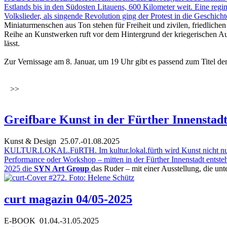
Estlands bis in den Südosten Litauens, 600 Kilometer weit. Eine reg
Volkslieder, als singende Revolution ging der Protest in die Geschich
Miniaturmenschen aus Ton stehen für Freiheit und zivilen, friedliche
Reihe an Kunstwerken ruft vor dem Hintergrund der kriegerischen A
lässt.
Zur Vernissage am 8. Januar, um 19 Uhr gibt es passend zum Titel 
>>
Greifbare Kunst in der Fürther Innenstad
Kunst & Design
25.07.-01.08.2025
KULTUR.LOKAL.FüRTH. Im kultur.lokal.fürth wird Kunst nicht nur au
Performance oder Workshop – mitten in der Fürther Innenstadt entst
2025 die
SYN Art Group
das Ruder – mit einer Ausstellung, die unt
curt magazin 04/05-2025
E-BOOK
01.04.-31.05.2025