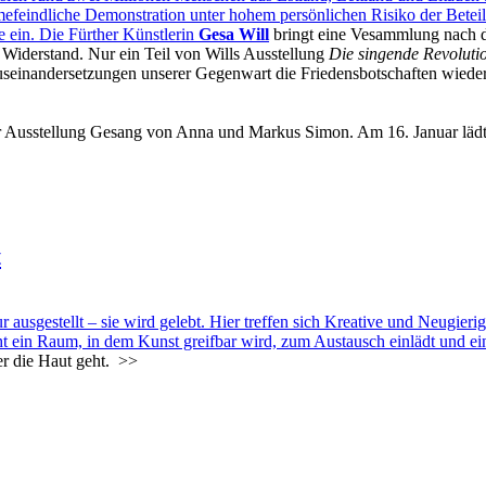
imefeindliche Demonstration unter hohem persönlichen Risiko der Betei
te ein. Die Fürther Künstlerin
Gesa Will
bringt eine Vesammlung nach d
n Widerstand. Nur ein Teil von Wills Ausstellung
Die singende Revoluti
useinandersetzungen unserer Gegenwart die Friedensbotschaften wiede
der Ausstellung Gesang von Anna und Markus Simon. Am 16. Januar läd
t
sgestellt – sie wird gelebt. Hier treffen sich Kreative und Neugier
eht ein Raum, in dem Kunst greifbar wird, zum Austausch einlädt und e
er die Haut geht.
>>