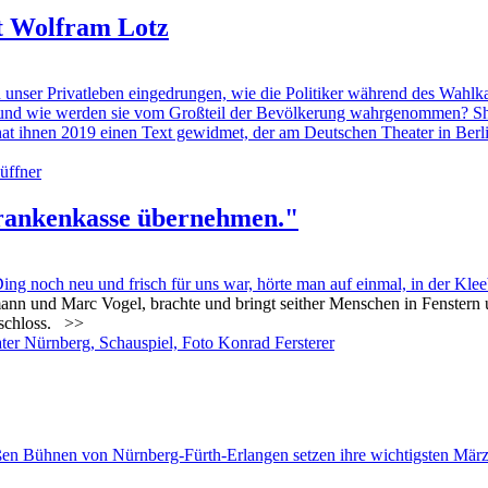
rt Wolfram Lotz
r Privatleben eingedrungen, wie die Politiker während des Wahlkamp
ch und wie werden sie vom Großteil der Bevölkerung wahrgenommen? Sh
t, hat ihnen 2019 einen Text gewidmet, der am Deutschen Theater in Ber
Krankenkasse übernehmen."
g noch neu und frisch für uns war, hörte man auf einmal, in der Klee
hmann und Marc Vogel, brachte und bringt seither Menschen in Fenster
schloss.
>>
oßen Bühnen von Nürnberg-Fürth-Erlangen setzen ihre wichtigsten Mär