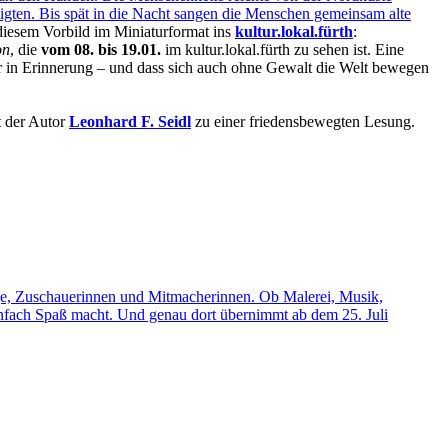
ligten. Bis spät in die Nacht sangen die Menschen gemeinsam alte
iesem Vorbild im Miniaturformat ins
kultur.lokal.fürth
:
on
, die
vom 08. bis 19.01.
im kultur.lokal.fürth zu sehen ist. Eine
r in Erinnerung – und dass sich auch ohne Gewalt die Welt bewegen
t der Autor
Leonhard F. Seidl
zu einer friedensbewegten Lesung.
ige, Zuschauerinnen und Mitmacherinnen. Ob Malerei, Musik,
infach Spaß macht. Und genau dort übernimmt ab dem 25. Juli