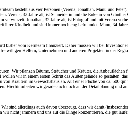
rnteam besteht aus vier Personen (Verena, Jonathan, Manu und Peter). 
iten. Verena, 32 Jahre alt, ist Schneiderin und die Enkelin von Günthe
m verwurzelt. Jonathan, 32 Jahre alt, ist Fotograf und mit Verena verhe
eit ihrer Kindheit und sind immer noch eng befreundet. Manu, 34 Jahre 
rd bisher vom Kernteam finanziert. Daher müssen wir bei Investitionen
n freiwilligen Helfern, Unternehmen und anderen Projekten in der Regio
en. Wir pflanzen Bäume, Sträucher und Kräuter, die Anbauflächen fü
ollen wir in einem ersten Schritt das Außengelände so gestalten, dass
nbau von Kräutern im Gewächshaus an. Auf einer Fläche von ca. 500 qm 
. Hierfür arbeiten wir gerade auch noch an der Detailplanung und an
. Wir sind allerdings auch davon überzeugt, dass wir damit (insbesondere
en wir nicht jammern und uns auf die Dinge konzentrieren, die gut lauf