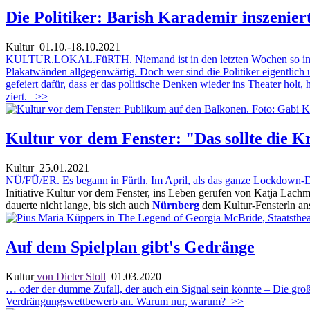
Die Politiker: Barish Karademir inszenie
Kultur
01.10.-18.10.2021
KULTUR.LOKAL.FüRTH. Niemand ist in den letzten Wochen so in unse
Plakatwänden allgegenwärtig. Doch wer sind die Politiker eigentli
gefeiert dafür, dass er das politische Denken wieder ins Theater hol
ziert.
>>
Kultur vor dem Fenster: "Das sollte die 
Kultur
25.01.2021
NÜ/FÜ/ER. Es begann in Fürth. Im April, als das ganze Lockdown-Din
Initiative Kultur vor dem Fenster, ins Leben gerufen von Katja Lac
dauerte nicht lange, bis sich auch
Nürnberg
dem Kultur-Fensterln an
Auf dem Spielplan gibt's Gedränge
Kultur
von Dieter Stoll
01.03.2020
… oder der dumme Zufall, der auch ein Signal sein könnte – Die gr
Verdrängungswettbewerb an. Warum nur, warum?
>>