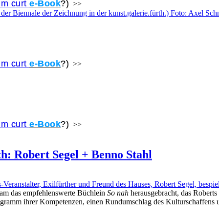
um curt
e-Book
?)
>>
um curt
e-Book
?)
>>
um curt
e-Book
?)
>>
h: Robert Segel + Benno Stahl
nstalter, Exilfürther und Freund des Hauses, Robert Segel, bespiel
sam das empfehlenswerte Büchlein
So nah
herausgebracht, das Roberts 
Programm ihrer Kompetenzen, einen Rundumschlag des Kulturschaffens 