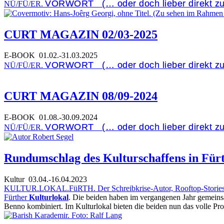
VORWORT (… oder doch lieber direkt z
NÜ/FÜ/ER.
CURT MAGAZIN 02/03-2025
E-BOOK
01.02.-31.03.2025
VORWORT (… oder doch lieber direkt z
NÜ/FÜ/ER.
CURT MAGAZIN 08/09-2024
E-BOOK
01.08.-30.09.2024
VORWORT (… oder doch lieber direkt z
NÜ/FÜ/ER.
Rundumschlag des Kulturschaffens in Fürt
Kultur
03.04.-16.04.2023
KULTUR.LOKAL.FüRTH. Der Schreibkrise-Autor, Rooftop-Stories-Vera
Fürther
Kulturlokal
. Die beiden haben im vergangenen Jahr gemein
Benno kombiniert. Im Kulturlokal bieten die beiden nun das volle 