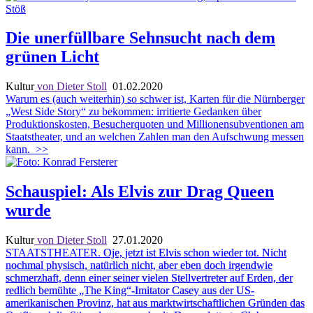
Die unerfüllbare Sehnsucht nach dem
grünen Licht
Kultur
von Dieter Stoll
01.02.2020
Warum es (auch weiterhin) so schwer ist, Karten für die Nürnberger
„West Side Story“ zu bekommen: irritierte Gedanken über
Produktionskosten, Besucherquoten und Millionensubventionen am
Staatstheater, und an welchen Zahlen man den Aufschwung messen
kann.
>>
Schauspiel: Als Elvis zur Drag Queen
wurde
Kultur
von Dieter Stoll
27.01.2020
STAATSTHEATER.
Oje, jetzt ist Elvis schon wieder tot. Nicht
nochmal physisch, natürlich nicht, aber eben doch irgendwie
schmerzhaft, denn einer seiner vielen Stellvertreter auf Erden, der
redlich bemühte „The King“-Imitator Casey aus der US-
amerikanischen Provinz, hat aus marktwirtschaftlichen Gründen das