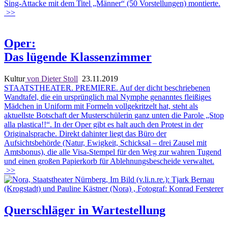
Sing-Attacke mit dem Titel „Männer“ (50 Vorstellungen) montierte.
>>
Oper:
Das lügende Klassenzimmer
Kultur
von Dieter Stoll
23.11.2019
STAATSTHEATER. PREMIERE. Auf der dicht beschriebenen
Wandtafel, die ein ursprünglich mal Nymphe genanntes fleißiges
Mädchen in Uniform mit Formeln vollgekritzelt hat, steht als
aktuellste Botschaft der Musterschülerin ganz unten die Parole „Stop
alla plastica!!“. In der Oper gibt es halt auch den Protest in der
Originalsprache. Direkt dahinter liegt das Büro der
Aufsichtsbehörde (Natur, Ewigkeit, Schicksal – drei Zausel mit
Amtsbonus), die alle Visa-Stempel für den Weg zur wahren Tugend
und einen großen Papierkorb für Ablehnungsbescheide verwaltet.
>>
Querschläger in Wartestellung