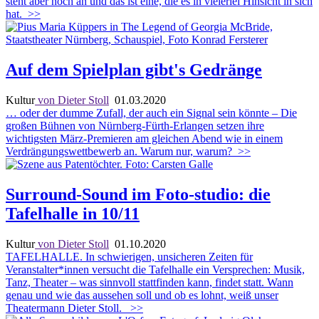
steht aber noch an und das ist eine, die es in vielerlei Hinsicht in sich
hat.
>>
Auf dem Spielplan gibt's Gedränge
Kultur
von Dieter Stoll
01.03.2020
… oder der dumme Zufall, der auch ein Signal sein könnte – Die
großen Bühnen von Nürnberg-Fürth-Erlangen setzen ihre
wichtigsten März-Premieren am gleichen Abend wie in einem
Verdrängungswettbewerb an. Warum nur, warum?
>>
Surround-Sound im Foto-studio: die
Tafelhalle in 10/11
Kultur
von Dieter Stoll
01.10.2020
TAFELHALLE. In schwierigen, unsicheren Zeiten für
Veranstalter*innen versucht die Tafelhalle ein Versprechen: Musik,
Tanz, Theater – was sinnvoll stattfinden kann, findet statt. Wann
genau und wie das aussehen soll und ob es lohnt, weiß unser
Theatermann Dieter Stoll.
>>