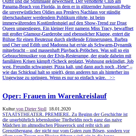
Outfit und die Stimmlage gewechselt. Der verlotterte Club am
Panama-Beach von Florida, in dem er in glitzernder Jumpsuit-Pelle
die unverwüstlichen Oldies aus Presleys Nachlass vor ständig
überschaubarer werdendem Publikum röhrte, ist beim
immerwährenden Kostümfestspiel auf den Show-Trend zur Drag
Queen umgestiegen. Ein kleiner Herr namens Miss Tracy, bewaffnet
mit großer Glamour-Garderobe und ebensolcher Klappe, entert die
Bühne für einen Beutezug durch gleißende Erinnerungen. Barbra
und Cher und Edith und Madonna hat er/sie als Schwarm-Dynamik
mitgebracht – und massenhaft Playback-Pröbchen. Was soll so ein
Gebrauchtmusiker von der Elvis-Resterampe, der grade daheim mit
familiären Krisen kämpft (Scheck geplatzt, Wohnung gekündigt, Job
weg, Freundin schwanger, Pizza kalt, und dann auch noch „Hete“ –
wie das Schicksal halt so spielt), denn anderes tun als hinterher ins
Ungewisse zu springen. Wenn es nur so einfach wäre.
>>
Oper: Frauen im Warenkreislauf
Kultur
von Dieter Stoll
18.01.2020
STAATSTHEATER. PREMIERE. Zu Beginn der Geschichte ist
die ungebührlich lebenslustige Titelheldin noch ganz das naive
Mädchen im altmodischen Plisseerock und reiht sich am
Grenzübergang, der nicht nur vom Guten zum Bösen, sondern vor