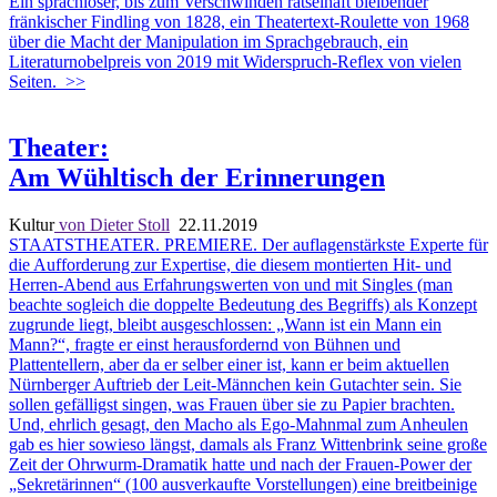
Ein sprachloser, bis zum Verschwinden rätselhaft bleibender
fränkischer Findling von 1828, ein Theatertext-Roulette von 1968
über die Macht der Manipulation im Sprachgebrauch, ein
Literaturnobelpreis von 2019 mit Widerspruch-Reflex von vielen
Seiten.
>>
Theater:
Am Wühltisch der Erinnerungen
Kultur
von Dieter Stoll
22.11.2019
STAATSTHEATER. PREMIERE. Der auflagenstärkste Experte für
die Aufforderung zur Expertise, die diesem montierten Hit- und
Herren-Abend aus Erfahrungswerten von und mit Singles (man
beachte sogleich die doppelte Bedeutung des Begriffs) als Konzept
zugrunde liegt, bleibt ausgeschlossen: „Wann ist ein Mann ein
Mann?“, fragte er einst herausfordernd von Bühnen und
Plattentellern, aber da er selber einer ist, kann er beim aktuellen
Nürnberger Auftrieb der Leit-Männchen kein Gutachter sein. Sie
sollen gefälligst singen, was Frauen über sie zu Papier brachten.
Und, ehrlich gesagt, den Macho als Ego-Mahnmal zum Anheulen
gab es hier sowieso längst, damals als Franz Wittenbrink seine große
Zeit der Ohrwurm-Dramatik hatte und nach der Frauen-Power der
„Sekretärinnen“ (100 ausverkaufte Vorstellungen) eine breitbeinige