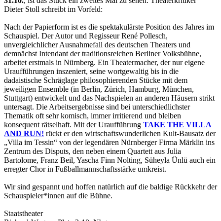
31.10.
, ist das Stück ein zweites Mal zu sehen. Theaterkritiker
Dieter Stoll schreibt im Vorfeld:
Nach der Papierform ist es die spektakulärste Position des Jahres im
Schauspiel. Der Autor und Regisseur René Pollesch,
unvergleichlicher Ausnahmefall des deutschen Theaters und
demnächst Intendant der traditionsreichen Berliner Volksbühne,
arbeitet erstmals in Nürnberg. Ein Theatermacher, der nur eigene
Uraufführungen inszeniert, seine wortgewaltig bis in die
dadaistische Schräglage philosophierenden Stücke mit dem
jeweiligen Ensemble (in Berlin, Zürich, Hamburg, München,
Stuttgart) entwickelt und das Nachspielen an anderen Häusern strikt
untersagt. Die Arbeitsergebnisse sind bei unterschiedlichster
Thematik oft sehr komisch, immer irritierend und bleiben
konsequent rätselhaft. Mit der Uraufführung
TAKE THE VILLA
AND RUN!
rückt er den wirtschaftswunderlichen Kult-Bausatz der
„Villa im Tessin“ von der legendären Nürnberger Firma Märklin ins
Zentrum des Disputs, den neben einem Quartett aus Julia
Bartolome, Franz Beil, Yascha Finn Nolting, Süheyla Ünlü auch ein
erregter Chor in Fußballmannschaftsstärke umkreist.
Wir sind gespannt und hoffen natürlich auf die baldige Rückkehr der
Schauspieler*innen auf die Bühne.
Staatstheater