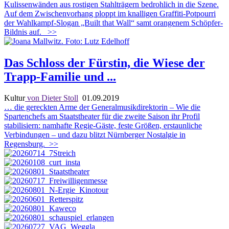
Kulissenwänden aus rostigen Stahlträgern bedrohlich in die Szene.
Auf dem Zwischenvorhang ploppt im knalligen Graffiti-Potpourri
der Wahlkampf-Slogan „Built that Wall“ samt orangenem Schöpfer-
Bildnis auf.
>>
Das Schloss der Fürstin, die Wiese der
Trapp-Familie und ...
Kultur
von Dieter Stoll
01.09.2019
… die gereckten Arme der Generalmusikdirektorin – Wie die
Spartenchefs am Staatstheater für die zweite Saison ihr Profil
stabilisiern: namhafte Regie-Gäste, feste Größen, erstaunliche
Verbindungen – und dazu blitzt Nürnberger Nostalgie in
Regensburg.
>>