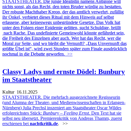
STAATSTHEATER.
Die junge Idealistin namens Antigone will
nichts sonst, als das Recht, den toten Bruder würdig zu bestatten.
Der robuste Machthaber Kreon, der das amtlich verwehrt, zufällig
ihr Onkel, verbietet dieses Ritual mit dem Hinweis auf selbst
erlassene, aber keineswegs unbegründete Gesetze. Das Volk hat
unter den Folgen einer Epidemie gelitten, sucht Schuldige, brüllt
nach Rache. Das undefinierte Gemeinwohl könnte gefährdet sein,
die Freiheit des Einzelnen aber auch. Wer hat das Recht, wer die
Moral zur Seite, und wo bleibt die Vernunft? „Dass Unvernunft das
größte Übel ist“, wird zwei Stunden später zum Finale ausdrücklich
nochmal in die Debatte geworfen.
>>
Classy Ladys und ernste Dödel: Bunbury
im Staatstheater
Kultur
16.11.2025
STAATSTHEATER. Die mehrfach ausgezeichnete Regisseurin
(und Alumna der Theater- und Medienwissenschaften in Erlangen-
Nürnberg) Julia Prechsl inszeniert am Staatstheater Oscar Wildes
erfolgreichstes Stück:
Bunbury – Feeling Ernst
. Den Text hat sie
selbst neu übersetzt. Premierenkritik von Andreas Thamm, zuerst
erschienen bei
nachtkritik.de
.
>>