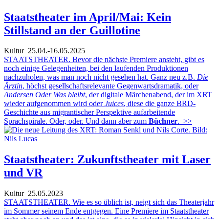
Staatstheater im April/Mai: Kein
Stillstand an der Guillotine
Kultur
25.04.-16.05.2025
STAATSTHEATER. Bevor die nächste Premiere ansteht, gibt es
noch einige Gelegenheiten, bei den laufenden Produktionen
nachzuholen, was man noch nicht gesehen hat. Ganz neu z.B.
Die
Ärztin
, höchst gesellschaftsrelevante Gegenwartsdramatik, oder
Andersen Oder Was bleibt
, der digitale Märchenabend, der im XRT
wieder aufgenommen wird oder
Juices
, diese die ganze BRD-
Geschichte aus migrantischer Perspektive aufarbeitende
Sprachspirale. Oder, oder. Und dann aber zum
Büchner
.
>>
Staatstheater: Zukunftstheater mit Laser
und VR
Kultur
25.05.2023
STAATSTHEATER. Wie es so üblich ist, neigt sich das Theaterjahr
im Sommer seinem Ende entgegen. Eine Premiere im Staatstheater