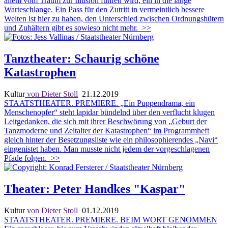
allem vom Traum zur Illusion führen wird, ein in die lange
Warteschlange. Ein Pass für den Zutritt in vermeintlich bessere
Welten ist hier zu haben, den Unterschied zwischen Ordnungshütern
und Zuhältern gibt es sowieso nicht mehr.
>>
Tanztheater: Schaurig schöne
Katastrophen
Kultur
von Dieter Stoll
21.12.2019
STAATSTHEATER. PREMIERE. „Ein Puppendrama, ein
Menschenopfer“ steht lapidar bündelnd über den verflucht klugen
Leitgedanken, die sich mit ihrer Beschwörung von „Geburt der
Tanzmoderne und Zeitalter der Katastrophen“ im Programmheft
gleich hinter der Besetzungsliste wie ein philosophierendes „Navi“
eingenistet haben. Man musste nicht jedem der vorgeschlagenen
Pfade folgen.
>>
Theater: Peter Handkes "Kaspar"
Kultur
von Dieter Stoll
01.12.2019
STAATSTHEATER. PREMIERE. BEIM WORT GENOMMEN