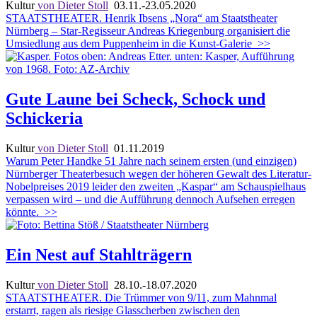
Kultur
von Dieter Stoll
03.11.-23.05.2020
STAATSTHEATER. Henrik Ibsens „Nora“ am Staatstheater
Nürnberg – Star-Regisseur Andreas Kriegenburg organisiert die
Umsiedlung aus dem Puppenheim in die Kunst-Galerie
>>
Gute Laune bei Scheck, Schock und
Schickeria
Kultur
von Dieter Stoll
01.11.2019
Warum Peter Handke 51 Jahre nach seinem ersten (und einzigen)
Nürnberger Theaterbesuch wegen der höheren Gewalt des Literatur-
Nobelpreises 2019 leider den zweiten „Kaspar“ am Schauspielhaus
verpassen wird – und die Aufführung dennoch Aufsehen erregen
könnte.
>>
Ein Nest auf Stahlträgern
Kultur
von Dieter Stoll
28.10.-18.07.2020
STAATSTHEATER.
Die Trümmer von 9/11, zum Mahnmal
erstarrt, ragen als riesige Glasscherben zwischen den