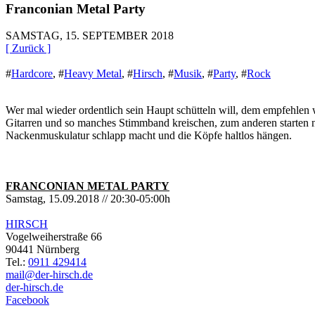
Franconian Metal Party
SAMSTAG, 15. SEPTEMBER 2018
[ Zurück ]
#
Hardcore
,
#
Heavy Metal
,
#
Hirsch
,
#
Musik
,
#
Party
,
#
Rock
Wer mal wieder ordentlich sein Haupt schütteln will, dem empf
Gitarren und so manches Stimmband kreischen, zum anderen starten 
Nackenmuskulatur schlapp macht und die Köpfe haltlos hängen.
FRANCONIAN METAL PARTY
Samstag, 15.09.2018 // 20:30-05:00h
HIRSCH
Vogelweiherstraße 66
90441 Nürnberg
Tel.:
0911 429414
mail@der-hirsch.de
der-hirsch.de
Facebook