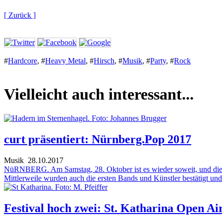
[ Zurück ]
#
Hardcore
,
#
Heavy Metal
,
#
Hirsch
,
#
Musik
,
#
Party
,
#
Rock
Vielleicht auch interessant...
curt präsentiert: Nürnberg.Pop 2017
Musik
28.10.2017
NüRNBERG. Am Samstag, 28. Oktober ist es wieder soweit, und die s
Mittlerweile wurden auch die ersten Bands und Künstler bestätigt un
Festival hoch zwei: St. Katharina Open Ai