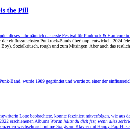
s the Pill
det dieses Jahr nämlich das erste Festival für Punkrock & Hardcore in
 der einflussreichsten Punkrock-Bands überhaupt entwickelt. 2024 feier
al Boy). Sozialkritisch, rough und zum Mitsingen. Aber auch das restli
unk-Band, wurde 1989 gegründet und wurde zu einer der einflussreic
ngwriterin Lotte beobachtete, konnte fasziniert mitverfolgen, wie aus 
es 2022 erschienenen Albums
Woran hältst du dich fest, wenn alles zerbri
Konzerten wechseln sich intime Songs am Klavier mit Happy-Pop-Hits a