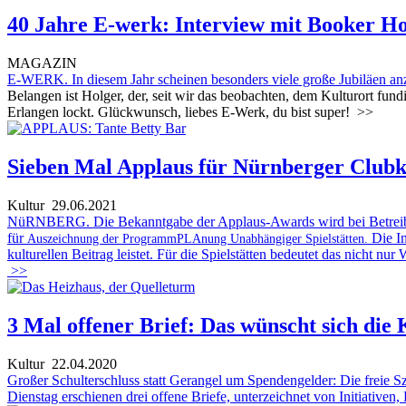
40 Jahre E-werk: Interview mit Booker H
MAGAZIN
E-WERK. In diesem Jahr scheinen besonders viele große Jubiläen anz
Belangen ist Holger, der, seit wir das beobachten, dem Kulturort fu
Erlangen lockt. Glückwunsch, liebes E-Werk, du bist super!
>>
Sieben Mal Applaus für Nürnberger Clubk
Kultur
29.06.2021
NüRNBERG. Die Bekanntgabe der Applaus-Awards wird bei Betreiber*in
für
Die I
Auszeichnung der ProgrammPLAnung Unabhängiger Spielstätten.
kulturellen Beitrag leistet. Für die Spielstätten bedeutet das nicht n
>>
3 Mal offener Brief: Das wünscht sich die 
Kultur
22.04.2020
Großer Schulterschluss statt Gerangel um Spendengelder: Die freie 
Dienstag erschienen drei offene Briefe, unterzeichnet von Initiativen,