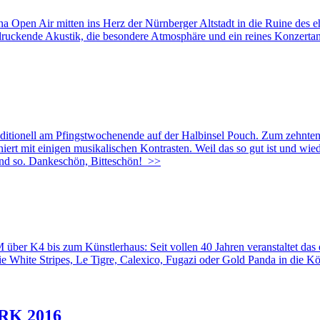
en Air mitten ins Herz der Nürnberger Altstadt in die Ruine des eh
ruckende Akustik, die besondere Atmosphäre und ein reines Konzertang
ditionell am Pfingstwochenende auf der Halbinsel Pouch. Zum zehnte
iert mit einigen musikalischen Kontrasten. Weil das so gut ist und wied
nd so. Dankeschön, Bitteschön!
>>
bis zum Künstlerhaus: Seit vollen 40 Jahren veranstaltet das ehr
 White Stripes, Le Tigre, Calexico, Fugazi oder Gold Panda in die Kö
ARK 2016