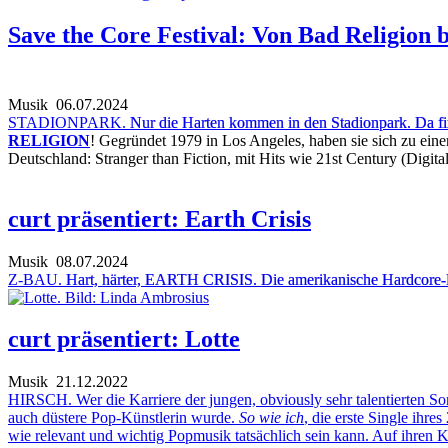
Save the Core Festival: Von Bad Religion bi
Musik
06.07.2024
STADIONPARK.
Nur die Harten kommen in den Stadionpark. Da fin
RELIGION
! Gegründet 1979 in Los Angeles, haben sie sich zu einer
Deutschland: Stranger than Fiction, mit Hits wie 21st Century (Digit
curt präsentiert: Earth Crisis
Musik
08.07.2024
Z-BAU.
Hart, härter, EARTH CRISIS. Die amerikanische Hardcore-P
curt präsentiert: Lotte
Musik
21.12.2022
HIRSCH. Wer die Karriere der jungen, obviously sehr talentierten So
auch düstere Pop-Künstlerin wurde.
So wie ich
, die erste Single ihr
wie relevant und wichtig Popmusik tatsächlich sein kann. Auf ihren 