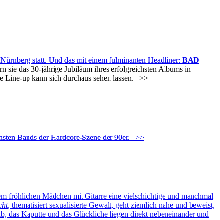
 Nürnberg statt. Und das mit einem fulminanten Headliner:
BAD
n sie das 30-jährige Jubiläum ihres erfolgreichsten Albums in
che Line-up kann sich durchaus sehen lassen.
>>
hsten Bands der Hardcore-Szene der 90er.
>>
dem fröhlichen Mädchen mit Gitarre eine vielschichtige und manchmal
cht
, thematisiert sexualisierte Gewalt, geht ziemlich nahe und beweist,
b, das Kaputte und das Glückliche liegen direkt nebeneinander und