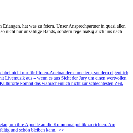
n Erlangen, hat was zu feiern. Unser Ansprechpartner in quasi allen
d so nicht nur unzählige Bands, sondern regelmäßig auch uns nach
bei nicht nur für Pfoten-Aneinanderschmettern, sondern eigentlich
mit Livemusik aus – wenn es aus Sicht der Jury um einen wertvollen
r Kulturorte kommt das wahrscheinlich nicht zur schlechtesten Zeit.
etan, um ihre Appelle an die Kommunalpolitik zu richten. Am
lfältig und schön bleiben kann.
>>