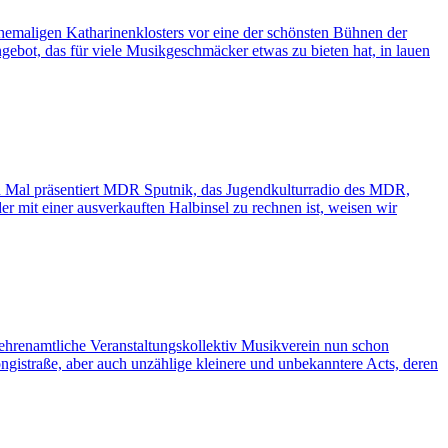
emaligen Katharinenklosters vor eine der schönsten Bühnen der
ebot, das für viele Musikgeschmäcker etwas zu bieten hat, in lauen
n Mal präsentiert MDR Sputnik, das Jugendkulturradio des MDR,
er mit einer ausverkauften Halbinsel zu rechnen ist, weisen wir
enamtliche Veranstaltungskollektiv Musikverein nun schon
ngistraße, aber auch unzählige kleinere und unbekanntere Acts, deren