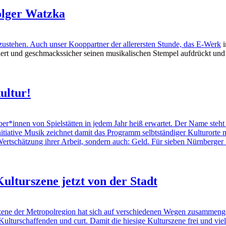
olger Watzka
ustehen. Auch unser Kooppartner der allerersten Stunde, das
E-Werk
i
ndiert und geschmackssicher seinen musikalischen Stempel aufdrückt un
ultur!
nen von Spielstätten in jedem Jahr heiß erwartet. Der Name steht da
nitiative Musik zeichnet damit das Programm selbtständiger Kulturorte 
ur Wertschätzung ihrer Arbeit, sondern auch: Geld. Für sieben Nürnberge
Kulturszene jetzt von der Stadt
Szene der Metropolregion hat sich auf verschiedenen Wegen zusammeng
 Kulturschaffenden und curt. Damit die hiesige Kulturszene frei und vie