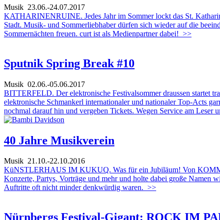
Musik
23.06.-24.07.2017
KATHARINENRUINE. Jedes Jahr im Sommer lockt das St. Katharina Op
Stadt. Musik- und Sommerliebhaber dürfen sich wieder auf die beeind
Sommernächten freuen. curt ist als Medienpartner dabei!
>>
Sputnik Spring Break #10
Musik
02.06.-05.06.2017
BITTERFELD. Der elektronische Festivalsommer draussen startet tra
elektronische Schmankerl internationaler und nationaler Top-Acts garn
nochmal darauf hin und vergeben Tickets. Wegen Service am Leser u
40 Jahre Musikverein
Musik
21.10.-22.10.2016
KüNSTLERHAUS IM KUKUQ. Was für ein Jubiläum! Von KOMM über K4 
Konzerte, Partys, Vorträge und mehr und holte dabei große Namen wie
Auftritte oft nicht minder denkwürdig waren.
>>
Nürnbergs Festival-Gigant: ROCK IM P