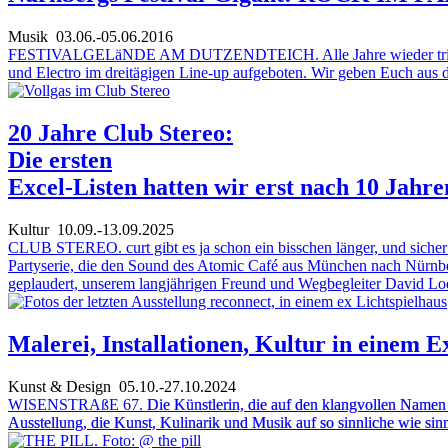
Musik
03.06.-05.06.2016
FESTIVALGELäNDE AM DUTZENDTEICH. Alle Jahre wieder trifft sich 
und Electro im dreitägigen Line-up aufgeboten. Wir geben Euch aus d
20 Jahre Club Stereo:
Die ersten
Excel-Listen hatten wir erst nach 10 Jahre
Kultur
10.09.-13.09.2025
CLUB STEREO. curt gibt es ja schon ein bisschen länger, und sicher w
Partyserie, die den Sound des Atomic Café aus München nach Nürnberg 
geplaudert, unserem langjährigen Freund und Wegbegleiter David Lod
Malerei, Installationen, Kultur in einem 
Kunst & Design
05.10.-27.10.2024
WISENSTRAßE 67.
Die Künstlerin, die auf den klangvollen Name
Ausstellung, die Kunst, Kulinarik und Musik auf so sinnliche wie si