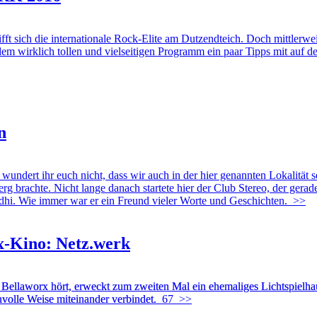
die internationale Rock-Elite am Dutzendteich. Doch mittlerweile
em wirklich tollen und vielseitigen Programm ein paar Tipps mit auf 
n
undert ihr euch nicht, dass wir auch in der hier genannten Lokalität s
brachte. Nicht lange danach startete hier der Club Stereo, der gerade
hi. Wie immer war er ein Freund vieler Worte und Geschichten.
>>
Ex-Kino: Netz.werk
n Bellaworx hört, erweckt zum zweiten Mal ein ehemaliges Lichtspie
nnvolle Weise miteinander verbindet.
67
>>