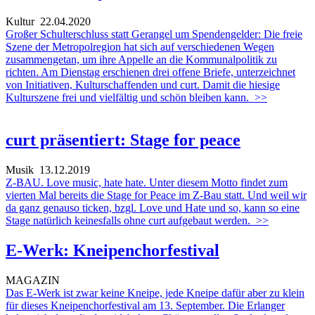
Kultur
22.04.2020
Großer Schulterschluss statt Gerangel um Spendengelder: Die freie
Szene der Metropolregion hat sich auf verschiedenen Wegen
zusammengetan, um ihre Appelle an die Kommunalpolitik zu
richten. Am Dienstag erschienen drei offene Briefe, unterzeichnet
von Initiativen, Kulturschaffenden und curt. Damit die hiesige
Kulturszene frei und vielfältig und schön bleiben kann.
>>
curt präsentiert: Stage for peace
Musik
13.12.2019
Z-BAU. Love music, hate hate. Unter diesem Motto findet zum
vierten Mal bereits die Stage for Peace im Z-Bau statt. Und weil wir
da ganz genauso ticken, bzgl. Love und Hate und so, kann so eine
Stage natürlich keinesfalls ohne curt aufgebaut werden.
>>
E-Werk: Kneipenchorfestival
MAGAZIN
Das E-Werk ist zwar keine Kneipe, jede Kneipe dafür aber zu klein
für dieses Kneipenchorfestival am 13. September. Die Erlanger