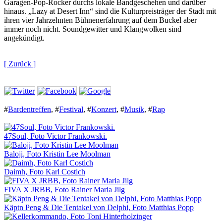
Garagen-Pop-Rocker durchs lokale Bandgeschehen und darüber
hinaus. „Lazy at Desert Inn“ sind die Kulturpreisträger der Stadt mit
ihren vier Jahrzehnten Bühnenerfahrung auf dem Buckel aber
immer noch nicht. Soundgewitter und Klangwolken sind
angekündigt.
[ Zurück ]
#
Bardentreffen
,
#
Festival
,
#
Konzert
,
#
Musik
,
#
Rap
47Soul, Foto Victor Frankowski.
Baloji, Foto Kristin Lee Moolman
Daimh, Foto Karl Costich
FIVA X JRBB, Foto Rainer Maria Jilg
Käptn Peng & Die Tentakel von Delphi, Foto Matthias Popp