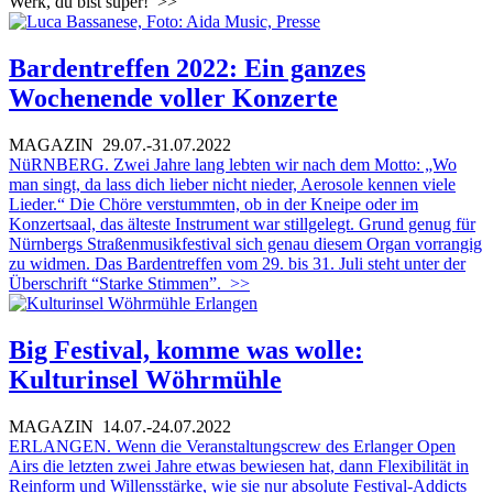
Werk, du bist super!
>>
Bardentreffen 2022: Ein ganzes
Wochenende voller Konzerte
MAGAZIN
29.07.-31.07.2022
NüRNBERG. Zwei Jahre lang lebten wir nach dem Motto: „Wo
man singt, da lass dich lieber nicht nieder, Aerosole kennen viele
Lieder.“ Die Chöre verstummten, ob in der Kneipe oder im
Konzertsaal, das älteste Instrument war stillgelegt. Grund genug für
Nürnbergs Straßenmusikfestival sich genau diesem Organ vorrangig
zu widmen. Das Bardentreffen vom 29. bis 31. Juli steht unter der
Überschrift “Starke Stimmen”.
>>
Big Festival, komme was wolle:
Kulturinsel Wöhrmühle
MAGAZIN
14.07.-24.07.2022
ERLANGEN. Wenn die Veranstaltungscrew des Erlanger Open
Airs die letzten zwei Jahre etwas bewiesen hat, dann Flexibilität in
Reinform und Willensstärke, wie sie nur absolute Festival-Addicts