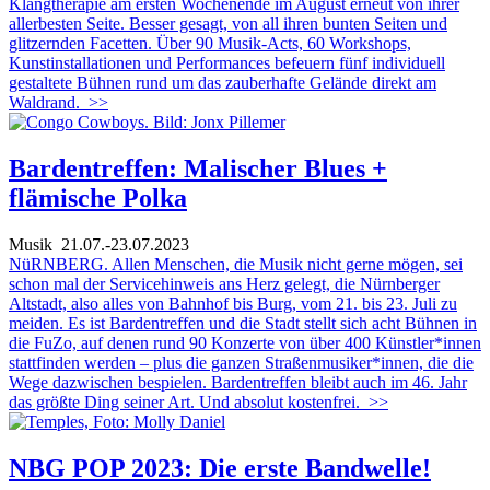
Klangtherapie am ersten Wochenende im August erneut von ihrer
allerbesten Seite. Besser gesagt, von all ihren bunten Seiten und
glitzernden Facetten. Über 90 Musik-Acts, 60 Workshops,
Kunstinstallationen und Performances befeuern fünf individuell
gestaltete Bühnen rund um das zauberhafte Gelände direkt am
Waldrand.
>>
Bardentreffen: Malischer Blues +
flämische Polka
Musik
21.07.-23.07.2023
NüRNBERG. Allen Menschen, die Musik nicht gerne mögen, sei
schon mal der Servicehinweis ans Herz gelegt, die Nürnberger
Altstadt, also alles von Bahnhof bis Burg, vom 21. bis 23. Juli zu
meiden. Es ist Bardentreffen und die Stadt stellt sich acht Bühnen in
die FuZo, auf denen rund 90 Konzerte von über 400 Künstler*innen
stattfinden werden – plus die ganzen Straßenmusiker*innen, die die
Wege dazwischen bespielen. Bardentreffen bleibt auch im 46. Jahr
das größte Ding seiner Art. Und absolut kostenfrei.
>>
NBG POP 2023: Die erste Bandwelle!