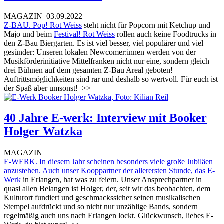
MAGAZIN
03.09.2022
Z-BAU.
Pop! Rot Weiss
steht nicht für Popcorn mit Ketchup und
Majo und beim
Festival! Rot Weiss
rollen auch keine Foodtrucks in
den Z-Bau Biergarten. Es ist viel besser, viel populärer und viel
gesünder: Unseren lokalen Newcomer:innen werden von der
Musikförderinitiative Mittelfranken nicht nur eine, sondern gleich
drei Bühnen auf dem gesamten Z-Bau Areal geboten!
Auftrittsmöglichkeiten sind rar und deshalb so wertvoll. Für euch ist
der Spaß aber umsonst!
>>
40 Jahre E-werk: Interview mit Booker
Holger Watzka
MAGAZIN
E-WERK. In diesem Jahr scheinen besonders viele große Jubiläen
anzustehen. Auch unser Kooppartner der allerersten Stunde, das
E-
Werk
in Erlangen, hat was zu feiern. Unser Ansprechpartner in
quasi allen Belangen ist Holger, der, seit wir das beobachten, dem
Kulturort fundiert und geschmackssicher seinen musikalischen
Stempel aufdrückt und so nicht nur unzählige Bands, sondern
regelmäßig auch uns nach Erlangen lockt. Glückwunsch, liebes E-