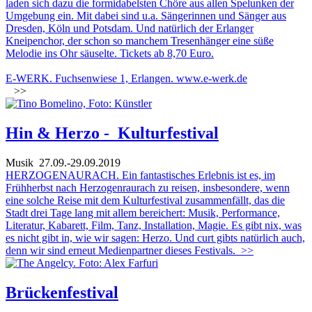
laden sich dazu die formidabelsten Chöre aus allen Spelunken der
Umgebung ein. Mit dabei sind u.a. Sängerinnen und Sänger aus
Dresden, Köln und Potsdam. Und natürlich der Erlanger
Kneipenchor, der schon so manchem Tresenhänger eine süße
Melodie ins Ohr säuselte. Tickets ab 8,70 Euro.
E-WERK. Fuchsenwiese 1, Erlangen.
www.e-werk.de
>>
Hin & Herzo - Kulturfestival
Musik
27.09.-29.09.2019
HERZOGENAURACH. Ein fantastisches Erlebnis ist es, im
Frühherbst nach Herzogenraurach zu reisen, insbesondere, wenn
eine solche Reise mit dem Kulturfestival zusammenfällt, das die
Stadt drei Tage lang mit allem bereichert: Musik, Performance,
Literatur, Kabarett, Film, Tanz, Installation, Magie. Es gibt nix, was
es nicht gibt in, wie wir sagen: Herzo. Und curt gibts natürlich auch,
denn wir sind erneut Medienpartner dieses Festivals.
>>
Brückenfestival