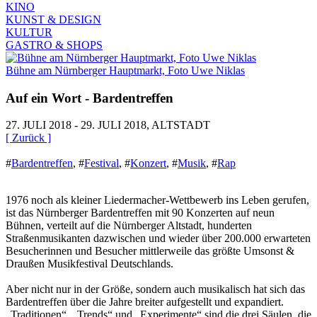
KINO
KUNST & DESIGN
KULTUR
GASTRO & SHOPS
Bühne am Nürnberger Hauptmarkt, Foto Uwe Niklas
Auf ein Wort - Bardentreffen
27. JULI 2018 - 29. JULI 2018, ALTSTADT
[ Zurück ]
#
Bardentreffen
,
#
Festival
,
#
Konzert
,
#
Musik
,
#
Rap
1976 noch als kleiner Liedermacher-Wettbewerb ins Leben gerufen,
ist das Nürnberger Bardentreffen mit 90 Konzerten auf neun
Bühnen, verteilt auf die Nürnberger Altstadt, hunderten
Straßenmusikanten dazwischen und wieder über 200.000 erwarteten
Besucherinnen und Besucher mittlerweile das größte Umsonst &
Draußen Musikfestival Deutschlands.
Aber nicht nur in der Größe, sondern auch musikalisch hat sich das
Bardentreffen über die Jahre breiter aufgestellt und expandiert.
„Traditionen“, „Trends“ und „Experimente“ sind die drei Säulen, die