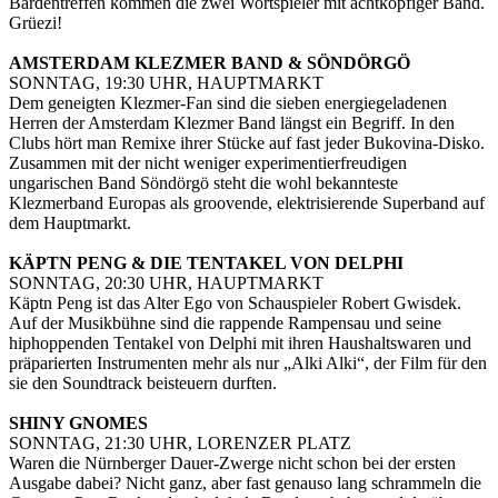
Bardentreffen kommen die zwei Wortspieler mit achtköpfiger Band.
Grüezi!
AMSTERDAM KLEZMER BAND & SÖNDÖRGÖ
SONNTAG, 19:30 UHR, HAUPTMARKT
Dem geneigten Klezmer-Fan sind die sieben energiegeladenen
Herren der Amsterdam Klezmer Band längst ein Begriff. In den
Clubs hört man Remixe ihrer Stücke auf fast jeder Bukovina-Disko.
Zusammen mit der nicht weniger experimentierfreudigen
ungarischen Band Söndörgö steht die wohl bekannteste
Klezmerband Europas als groovende, elektrisierende Superband auf
dem Hauptmarkt.
KÄPTN PENG & DIE TENTAKEL VON DELPHI
SONNTAG, 20:30 UHR, HAUPTMARKT
Käptn Peng ist das Alter Ego von Schauspieler Robert Gwisdek.
Auf der Musikbühne sind die rappende Rampensau und seine
hiphoppenden Tentakel von Delphi mit ihren Haushaltswaren und
präparierten Instrumenten mehr als nur „Alki Alki“, der Film für den
sie den Soundtrack beisteuern durften.
SHINY GNOMES
SONNTAG, 21:30 UHR, LORENZER PLATZ
Waren die Nürnberger Dauer-Zwerge nicht schon bei der ersten
Ausgabe dabei? Nicht ganz, aber fast genauso lang schrammeln die