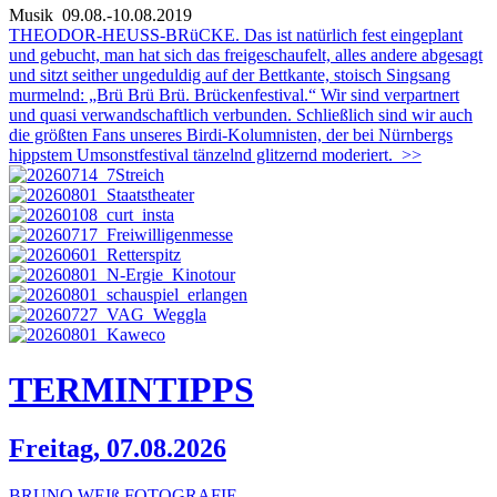
Musik
09.08.-10.08.2019
THEODOR-HEUSS-BRüCKE. Das ist natürlich fest eingeplant
und gebucht, man hat sich das freigeschaufelt, alles andere abgesagt
und sitzt seither ungeduldig auf der Bettkante, stoisch Singsang
murmelnd: „Brü Brü Brü. Brückenfestival.“ Wir sind verpartnert
und quasi verwandschaftlich verbunden. Schließlich sind wir auch
die größten Fans unseres Birdi-Kolumnisten, der bei Nürnbergs
hippstem Umsonstfestival tänzelnd glitzernd moderiert.
>>
TERMIN
TIPPS
Freitag, 07.08.2026
BRUNO WEIß FOTOGRAFIE