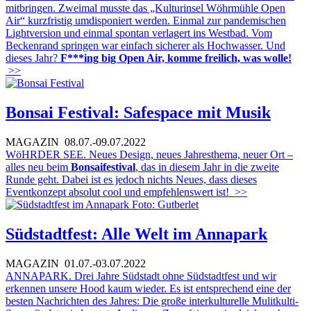
mitbringen. Zweimal musste das „Kulturinsel Wöhrmühle Open
Air“ kurzfristig umdisponiert werden. Einmal zur pandemischen
Lightversion und einmal spontan verlagert ins Westbad. Vom
Beckenrand springen war einfach sicherer als Hochwasser. Und
dieses Jahr?
F***ing big Open Air, komme freilich, was wolle!
>>
Bonsai Festival: Safespace mit Musik
MAGAZIN
08.07.-09.07.2022
WöHRDER SEE. Neues Design, neues Jahresthema, neuer Ort –
alles neu beim
Bonsaifestival
, das in diesem Jahr in die zweite
Runde geht. Dabei ist es jedoch nichts Neues, dass dieses
Eventkonzept absolut cool und empfehlenswert ist!
>>
Südstadtfest: Alle Welt im Annapark
MAGAZIN
01.07.-03.07.2022
ANNAPARK. Drei Jahre Südstadt ohne Südstadtfest und wir
erkennen unsere Hood kaum wieder. Es ist entsprechend eine der
besten Nachrichten des Jahres: Die große interkulturelle Mulitkulti-