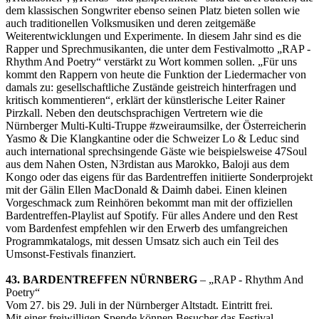
dem klassischen Songwriter ebenso seinen Platz bieten sollen wie
auch traditionellen Volksmusiken und deren zeitgemäße
Weiterentwicklungen und Experimente. In diesem Jahr sind es die
Rapper und Sprechmusikanten, die unter dem Festivalmotto „RAP -
Rhythm And Poetry“ verstärkt zu Wort kommen sollen. „Für uns
kommt den Rappern von heute die Funktion der Liedermacher von
damals zu: gesellschaftliche Zustände geistreich hinterfragen und
kritisch kommentieren“, erklärt der künstlerische Leiter Rainer
Pirzkall. Neben den deutschsprachigen Vertretern wie die
Nürnberger Multi-Kulti-Truppe #zweiraumsilke, der Österreicherin
Yasmo & Die Klangkantine oder die Schweizer Lo & Leduc sind
auch international sprechsingende Gäste wie beispielsweise 47Soul
aus dem Nahen Osten, N3rdistan aus Marokko, Baloji aus dem
Kongo oder das eigens für das Bardentreffen initiierte Sonderprojekt
mit der Gälin Ellen MacDonald & Daimh dabei. Einen kleinen
Vorgeschmack zum Reinhören bekommt man mit der offiziellen
Bardentreffen-Playlist auf Spotify. Für alles Andere und den Rest
vom Bardenfest empfehlen wir den Erwerb des umfangreichen
Programmkatalogs, mit dessen Umsatz sich auch ein Teil des
Umsonst-Festivals finanziert.
43. BARDENTREFFEN NÜRNBERG
– „RAP - Rhythm And
Poetry“
Vom 27. bis 29. Juli in der Nürnberger Altstadt. Eintritt frei.
Mit einer freiwilligen Spende können Besucher das Festival