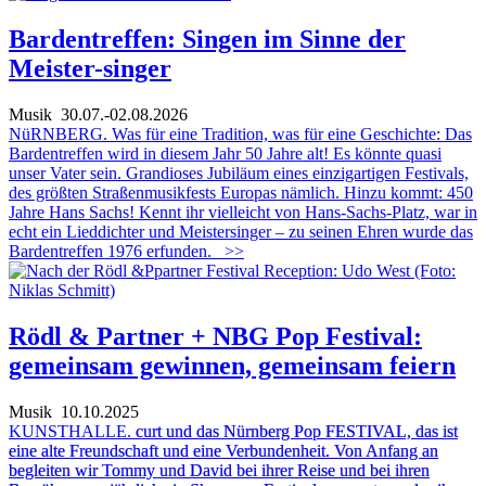
Bardentreffen: Singen im Sinne der
Meister-singer
Musik
30.07.-02.08.2026
NüRNBERG. Was für eine Tradition, was für eine Geschichte: Das
Bardentreffen wird in diesem Jahr 50 Jahre alt! Es könnte quasi
unser Vater sein. Grandioses Jubiläum eines einzigartigen Festivals,
des größten Straßenmusikfests Europas nämlich. Hinzu kommt: 450
Jahre Hans Sachs! Kennt ihr vielleicht von Hans-Sachs-Platz, war in
echt ein Lieddichter und Meistersinger – zu seinen Ehren wurde das
Bardentreffen 1976 erfunden.
>>
Rödl & Partner + NBG Pop Festival:
gemeinsam gewinnen, gemeinsam feiern
Musik
10.10.2025
KUNSTHALLE.
curt und das Nürnberg Pop FESTIVAL, das ist
eine alte Freundschaft und eine Verbundenheit. Von Anfang an
begleiten wir Tommy und David bei ihrer Reise und bei ihren