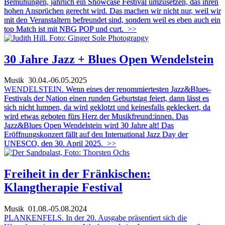
Bemühungen, jährlich ein Showcase Festival umzusetzen, das ihren
hohen Ansprüchen gerecht wird. Das machen wir nicht nur, weil wir
mit den Veranstaltern befreundet sind, sondern weil es eben auch ein
top Match ist mit NBG POP und curt.
>>
30 Jahre Jazz + Blues Open Wendelstein
Musik
30.04.-06.05.2025
WENDELSTEIN.
Wenn eines der renommiertesten Jazz&Blues-
Festivals der Nation einen runden Geburtstag feiert, dann lässt es
sich nicht lumpen, da wird geklotzt und keinesfalls gekleckert, da
wird etwas geboten fürs Herz der Musikfreund:innen. Das
Jazz&Blues Open Wendelstein wird 30 Jahre alt! Das
Eröffnungskonzert fällt auf den International Jazz Day der
UNESCO, den 30. April 2025.
>>
Freiheit in der Fränkischen:
Klangtherapie Festival
Musik
01.08.-05.08.2024
PLANKENFELS. In der 20. Ausgabe präsentiert sich die