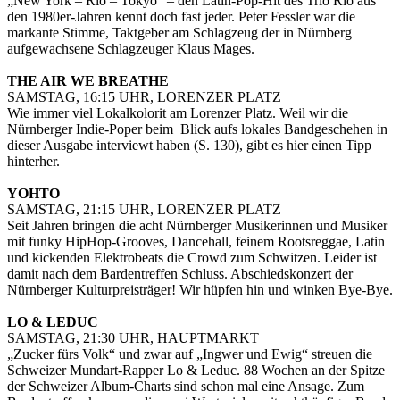
„New York – Rio – Tokyo“ – den Latin-Pop-Hit des Trio Rio aus
den 1980er-Jahren kennt doch fast jeder. Peter Fessler war die
markante Stimme, Taktgeber am Schlagzeug der in Nürnberg
aufgewachsene Schlagzeuger Klaus Mages.
THE AIR WE BREATHE
SAMSTAG, 16:15 UHR, LORENZER PLATZ
Wie immer viel Lokalkolorit am Lorenzer Platz. Weil wir die
Nürnberger Indie-Poper beim Blick aufs lokales Bandgeschehen in
dieser Ausgabe interviewt haben (S. 130), gibt es hier einen Tipp
hinterher.
YOHTO
SAMSTAG, 21:15 UHR, LORENZER PLATZ
Seit Jahren bringen die acht Nürnberger Musikerinnen und Musiker
mit funky HipHop-Grooves, Dancehall, feinem Rootsreggae, Latin
und kickenden Elektrobeats die Crowd zum Schwitzen. Leider ist
damit nach dem Bardentreffen Schluss. Abschiedskonzert der
Nürnberger Kulturpreisträger! Wir hüpfen hin und winken Bye-Bye.
LO & LEDUC
SAMSTAG, 21:30 UHR, HAUPTMARKT
„Zucker fürs Volk“ und zwar auf „Ingwer und Ewig“ streuen die
Schweizer Mundart-Rapper Lo & Leduc. 88 Wochen an der Spitze
der Schweizer Album-Charts sind schon mal eine Ansage. Zum