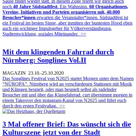
Sause findet wieder statt. In diesem Zuge feiern wir gleich auch
noch
40 Jahre Südstadtfest
. Ein Wahnsinn.
60 Organisationen,
Vereine, Initiativen und Parteien organisieren mit, 40.000
Besucher*innen
erwarten die Veranstalter*innen. Südstadtfest ist
ein Festival im besten Sinne, aber inmitten der buntesten Hood eben
auch ein wichtiger Impulsgeber für Völkerverständigung,
Stadtentwicklung, soziales Miteinander.
>>
Mit dem klingenden Fahrrad durch
Nürnberg: Songlines Vol.II
MAGAZIN
23.10.-25.10.2020
Das Songlines Festival von N2025 startet Morgen unter dem Namen
“NÜROPA”. Nürnberg wird an verschiedenen Stationen mit Musik
und Klängen bespielt, oder man bespielt selbst als radelnder
Besucher mit und über das Klangfahrrad. curt übernimmt morgen in
einem Takeover den instagram-Kanal von N2025 und führt euch
durch den ersten Festivaltag.
>>
3 Mal offener Brief: Das wünscht sich die
Kulturszene jetzt von der Stadt