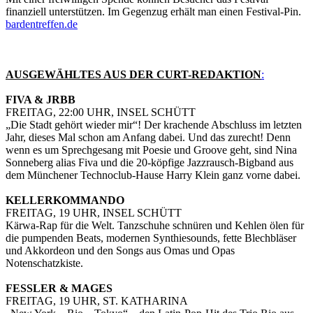
finanziell unterstützen. Im Gegenzug erhält man einen Festival-Pin.
bardentreffen.de
AUSGEWÄHLTES AUS DER CURT-REDAKTION
:
FIVA & JRBB
FREITAG, 22:00 UHR, INSEL SCHÜTT
„Die Stadt gehört wieder mir“! Der krachende Abschluss im letzten
Jahr, dieses Mal schon am Anfang dabei. Und das zurecht! Denn
wenn es um Sprechgesang mit Poesie und Groove geht, sind Nina
Sonneberg alias Fiva und die 20-köpfige Jazzrausch-Bigband aus
dem Münchener Technoclub-Hause Harry Klein ganz vorne dabei.
KELLERKOMMANDO
FREITAG, 19 UHR, INSEL SCHÜTT
Kärwa-Rap für die Welt. Tanzschuhe schnüren und Kehlen ölen für
die pumpenden Beats, modernen Synthiesounds, fette Blechbläser
und Akkordeon und den Songs aus Omas und Opas
Notenschatzkiste.
FESSLER & MAGES
FREITAG, 19 UHR, ST. KATHARINA