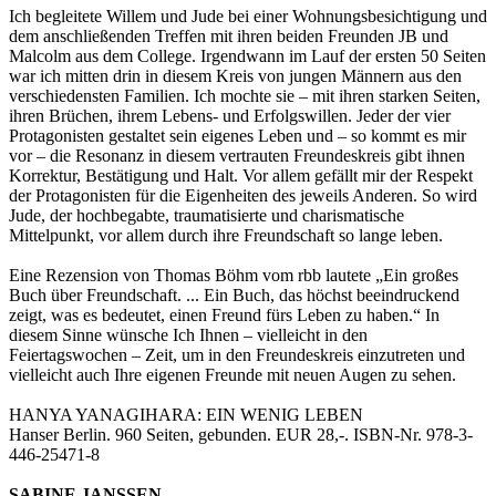
Ich begleitete Willem und Jude bei einer Wohnungsbesichtigung und
dem anschließenden Treffen mit ihren beiden Freunden JB und
Malcolm aus dem College. Irgendwann im Lauf der ersten 50 Seiten
war ich mitten drin in diesem Kreis von jungen Männern aus den
verschiedensten Familien. Ich mochte sie – mit ihren starken Seiten,
ihren Brüchen, ihrem Lebens- und Erfolgswillen. Jeder der vier
Protagonisten gestaltet sein eigenes Leben und – so kommt es mir
vor – die Resonanz in diesem vertrauten Freundeskreis gibt ihnen
Korrektur, Bestätigung und Halt. Vor allem gefällt mir der Respekt
der Protagonisten für die Eigenheiten des jeweils Anderen. So wird
Jude, der hochbegabte, traumatisierte und charismatische
Mittelpunkt, vor allem durch ihre Freundschaft so lange leben.
Eine Rezension von Thomas Böhm vom rbb lautete „Ein großes
Buch über Freundschaft. ... Ein Buch, das höchst beeindruckend
zeigt, was es bedeutet, einen Freund fürs Leben zu haben.“ In
diesem Sinne wünsche Ich Ihnen – vielleicht in den
Feiertagswochen – Zeit, um in den Freundeskreis einzutreten und
vielleicht auch Ihre eigenen Freunde mit neuen Augen zu sehen.
HANYA YANAGIHARA: EIN WENIG LEBEN
Hanser Berlin. 960 Seiten, gebunden. EUR 28,-. ISBN-Nr. 978-3-
446-25471-8
SABINE JANSSEN