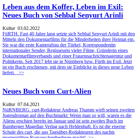
Leben aus dem Koffer, Leben im Exil:
Neues Buch von Sehbal Senyurt Arinli
Kultur
03.02.2022
FüRTH. Fast 40 Jahre lang setzte sich Sehbal Senyurt Arinli mit den
Mitteln den Dokumentarfilms für die Minderheiten ihrer Heimat ein.
Sie war die erste Kamerafrau der Türkei, Korrespondentin
internationaler Sender, Regisseurin vieler Filme, Gründerin eines
Dokumentarfilmverbands und einer Frauennachrichtenagentur und
Politikerin. Seit 2017 lebt sie in Nürnberg bzw. Fürth im Exil. Jetzt
ist ein Buch erschienen, mit dem sie Einblicke in dieses neue Leben
liefert.
>>
Neues Buch vom Curt-Alien
Kultur
07.04.2021
NüRNBERG. curt-Redakteur Andreas Thamm wirft seinen zweiten
Jugendroman auf den Buchmarkt: Wenn man so will, waren es die
Aliens erschien bereits im Januar und ist sein zweites Buch im
Bamberger Magellan Verlag nach Heldenhaft. Es ist die eiserne
Schule des curt, die aus Tagsüber-Redakteuren des nachts
mustergültige Romanschreiberlinge macht!
>>