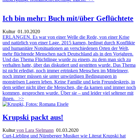
Ich bin mehr: Buch mit/über Geflüchtete
Kultur
01.10.2020
ERLANGEN. Es war von einer Welle die Rede, von einer Krise
und natürlich von einer Lage. 2015 kamen, bedingt durch Konflikte
und humanitäre Notsituationen an verschiedenen Orten der Welt,
mehr flüchtende Menschen nach Deutschland als in den Vorjahren.
Und das Thema Flüchtlinge wurde zu einem, zu dem man sich zu
verhalten hatte, über das diskutiert und gestritten wurde. Das Thema
ist nicht erledigt, noch immer ertrinken Menschen im Mittelmeer,
noch immer müssen sie unter unwürdigen Bedingungen in
monströsen Lagern leben. Keine Familie und kein Freundeskreis, in
dem seither nicht über die Menschen, die da kamen und immer noch
kommen, gesprochen wurde. Über sie – und leider viel seltener mit
ihnen.
>>
Krupski packt aus!
Kultur
von Lara Sielmann
01.03.2020
Curt-Liebling und Nürnberger Musiker wie Literat Krupski hat