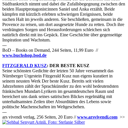
Südfrankreich nimmt und dabei die Zufallsbegegnung zwischen den
beiden Hauptprotagonist:innen Saniel und Anka erzählt. Beide
kämpfen mit kürzlich erlebten schwierigen Ereignissen, beide
suchen Halt im jeweils anderen. Sie beschließen, gemeinsam in die
Provence zu reisen, um dort ausgesetzte Hunde zu retten. Doch ihre
verdrängten Sorgen und Herausforderungen schleichen sich
natürlich direkt mit ins Gepäck. Eine Geschichte über gegenseitige
Inspiration und Wachstum.
---
BoD – Books on Demand, 244 Seiten, 11,99 Euro //
www.buchshop.bod.de
FITZGERALD KUSZ
: DER BESTE KUSZ
Seine schönsten Gedichte der letzten 50 Jahre versammelt das
Nürnberger Urgestein Fitzgerald Kusz nun eigens kuratiert in
seinem neusten Werk Der beste Kusz. Bereits seit vielen
Jahrzehnten zählt der Sprachkünstler zu den wohl bedeutendsten
fränkischen Mundart-Lyrikern im gesamtdeutschen Raum und
bereichert uns dank seines satirischen Blickes regelmäßig mit
unterhaltsamsten Zeilen über Absurditäten des Lebens sowie
politische Machenschaften im Weltgeschehen.
---
ars vivendi verlag, 256 Seiten, 20 Euro //
www.arsvivendi.com
>>