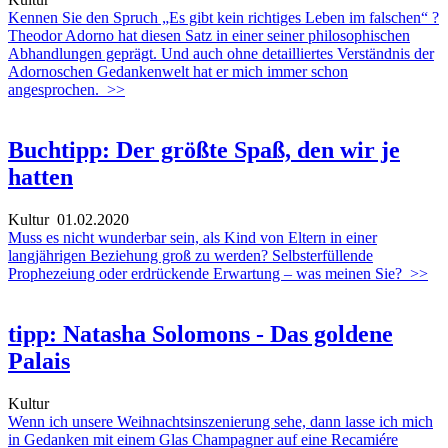
Kennen Sie den Spruch „Es gibt kein richtiges Leben im falschen“ ?
Theodor Adorno hat diesen Satz in einer seiner philosophischen
Abhandlungen geprägt. Und auch ohne detailliertes Verständnis der
Adornoschen Gedankenwelt hat er mich immer schon
angesprochen.
>>
Buchtipp: Der größte Spaß, den wir je
hatten
Kultur
01.02.2020
Muss es nicht wunderbar sein, als Kind von Eltern in einer
langjährigen Beziehung groß zu werden? Selbsterfüllende
Prophezeiung oder erdrückende Erwartung – was meinen Sie?
>>
tipp: Natasha Solomons - Das goldene
Palais
Kultur
Wenn ich unsere Weihnachtsinszenierung sehe, dann lasse ich mich
in Gedanken mit einem Glas Champagner auf eine Recamiére