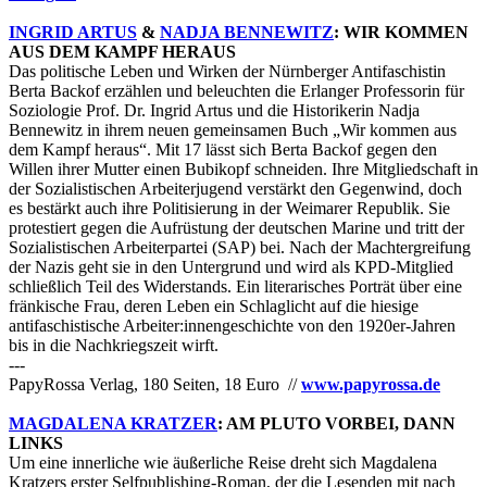
INGRID ARTUS
&
NADJA BENNEWITZ
: WIR KOMMEN
AUS DEM KAMPF HERAUS
Das politische Leben und Wirken der Nürnberger Antifaschistin
Berta Backof erzählen und beleuchten die Erlanger Professorin für
Soziologie Prof. Dr. Ingrid Artus und die Historikerin Nadja
Bennewitz in ihrem neuen gemeinsamen Buch „Wir kommen aus
dem Kampf heraus“. Mit 17 lässt sich Berta Backof gegen den
Willen ihrer Mutter einen Bubikopf schneiden. Ihre Mitgliedschaft in
der Sozialistischen Arbeiterjugend verstärkt den Gegenwind, doch
es bestärkt auch ihre Politisierung in der Weimarer Republik. Sie
protestiert gegen die Aufrüstung der deutschen Marine und tritt der
Sozialistischen Arbeiterpartei (SAP) bei. Nach der Machtergreifung
der Nazis geht sie in den Untergrund und wird als KPD-Mitglied
schließlich Teil des Widerstands. Ein literarisches Porträt über eine
fränkische Frau, deren Leben ein Schlaglicht auf die hiesige
antifaschistische Arbeiter:innengeschichte von den 1920er-Jahren
bis in die Nachkriegszeit wirft.
---
PapyRossa Verlag, 180 Seiten, 18 Euro //
www.papyrossa.de
MAGDALENA KRATZER
: AM PLUTO VORBEI, DANN
LINKS
Um eine innerliche wie äußerliche Reise dreht sich Magdalena
Kratzers erster Selfpublishing-Roman, der die Lesenden mit nach