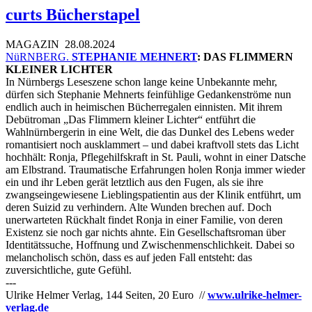
curts Bücherstapel
MAGAZIN
28.08.2024
NüRNBERG.
STEPHANIE MEHNERT
: DAS FLIMMERN
KLEINER LICHTER
In Nürnbergs Leseszene schon lange keine Unbekannte mehr,
dürfen sich Stephanie Mehnerts feinfühlige Gedankenströme nun
endlich auch in heimischen Bücherregalen einnisten. Mit ihrem
Debütroman „Das Flimmern kleiner Lichter“ entführt die
Wahlnürnbergerin in eine Welt, die das Dunkel des Lebens weder
romantisiert noch ausklammert – und dabei kraftvoll stets das Licht
hochhält: Ronja, Pflegehilfskraft in St. Pauli, wohnt in einer Datsche
am Elbstrand. Traumatische Erfahrungen holen Ronja immer wieder
ein und ihr Leben gerät letztlich aus den Fugen, als sie ihre
zwangseingewiesene Lieblingspatientin aus der Klinik entführt, um
deren Suizid zu verhindern. Alte Wunden brechen auf. Doch
unerwarteten Rückhalt findet Ronja in einer Familie, von deren
Existenz sie noch gar nichts ahnte. Ein Gesellschaftsroman über
Identitätssuche, Hoffnung und Zwischenmenschlichkeit. Dabei so
melancholisch schön, dass es auf jeden Fall entsteht: das
zuversichtliche, gute Gefühl.
---
Ulrike Helmer Verlag, 144 Seiten, 20 Euro //
www.ulrike-helmer-
verlag.de