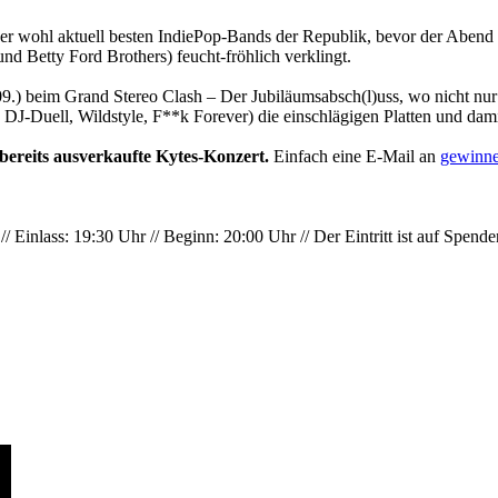
er wohl aktuell besten IndiePop-Bands der Republik, bevor der Abend b
nd Betty Ford Brothers) feucht-fröhlich verklingt.
.09.) beim Grand Stereo Clash – Der Jubiläumsabsch(l)uss, wo nicht nu
DJ-Duell, Wildstyle, F**k Forever) die einschlägigen Platten und damit
s bereits ausverkaufte Kytes-Konzert.
Einfach eine E-Mail an
gewinn
// Einlass: 19:30 Uhr
// Beginn: 20:00 Uhr //
Der Eintritt ist auf Spend