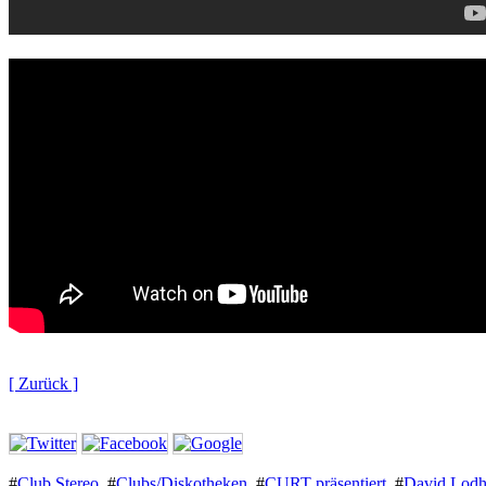
[ Zurück ]
#
Club Stereo
,
#
Clubs/Diskotheken
,
#
CURT präsentiert
,
#
David Lodh