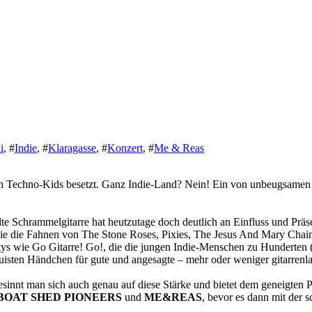
i
,
#
Indie
,
#
Klaragasse
,
#
Konzert
,
#
Me & Reas
n Techno-Kids besetzt. Ganz Indie-Land? Nein! Ein von unbeugsamen S
e alte Schrammelgitarre hat heutzutage doch deutlich an Einfluss und P
die die Fahnen von The Stone Roses, Pixies, The Jesus And Mary Chain,
rtys wie Go Gitarre! Go!, die die jungen Indie-Menschen zu Hunderten 
uisten Händchen für gute und angesagte – mehr oder weniger gitarrenla
besinnt man sich auch genau auf diese Stärke und bietet dem geneigten
BOAT SHED PIONEERS
und
ME&REAS
, bevor es dann mit der 