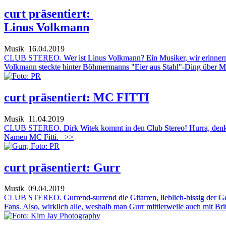
curt präsentiert:
Linus Volkmann
Musik
16.04.2019
CLUB STEREO.
Wer ist Linus Volkmann? Ein Musiker, wir erinnern 
Volkmann steckte hinter Böhmermanns "Eier aus Stahl"-Ding über M
curt präsentiert: MC FITTI
Musik
11.04.2019
CLUB STEREO.
Dirk Witek kommt in den Club Stereo! Hurra, denkt
Namen MC Fitti.
>>
curt präsentiert: Gurr
Musik
09.04.2019
CLUB STEREO.
Gurrend-surrend die Gitarren, lieblich-bissig de
Fans. Also, wirklich alle, weshalb man Gurr mittlerweile auch mit B