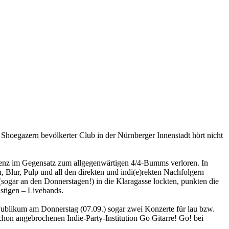
hoegazern bevölkerter Club in der Nürnberger Innenstadt hört nicht
räsenz im Gegensatz zum allgegenwärtigen 4/4-Bumms verloren. In
 Blur, Pulp und all den direkten und indi(e)rekten Nachfolgern
(sogar an den Donnerstagen!) in die Klaragasse lockten, punkten die
stigen – Livebands.
 Publikum am Donnerstag (07.09.) sogar zwei Konzerte für lau bzw.
schon angebrochenen Indie-Party-Institution Go Gitarre! Go! bei