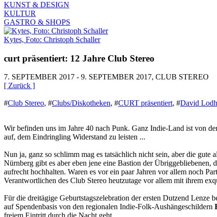
KUNST & DESIGN
KULTUR
GASTRO & SHOPS
Kytes, Foto: Christoph Schaller
curt präsentiert: 12 Jahre Club Stereo
7. SEPTEMBER 2017 - 9. SEPTEMBER 2017, CLUB STEREO
[ Zurück ]
#
Club Stereo
,
#
Clubs/Diskotheken
,
#
CURT präsentiert
,
#
David Lodh
Wir befinden uns im Jahre 40 nach Punk. Ganz Indie-Land ist von de
auf, dem Eindringling Widerstand zu leisten ...
Nun ja, ganz so schlimm mag es tatsächlich nicht sein, aber die gut
Nürnberg gibt es aber eben jene eine Bastion der Übriggebliebenen, 
aufrecht hochhalten. Waren es vor ein paar Jahren vor allem noch Pa
Verantwortlichen des Club Stereo heutzutage vor allem mit ihrem exq
Für die dreitägige Geburtstagszelebration der ersten Dutzend Lenze 
auf Spendenbasis von den regionalen Indie-Folk-Aushängeschildern
freiem Eintritt durch die Nacht geht.