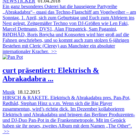
NEWSTICKER
01.04.2018
Ein ganz besonderes Osterei hat die hauseigene Partyreihe
„Abrakadabra“– quasi das Techno-Flagschiff am Vogelweiher – am
Sonntag, 1. April, sich zum Geburtstag und Euch zum Abfeiern ins
Nest gelegt. Zeitgemäßer Techno von DJ-Größen wie Len Faki,
Marcel Dettmann, DVS1, Alan Fitzpatrick, Sam Paganini,
RØDHÅD, Boris Brejcha und Konsorten wird hier groß auf die
Fahnen geschrieben, und so kommt auch zum stolzen 6-jährigen
Bestehen mit Cleric (Clergy) aus Manchster ein absoluter
internationaler Kracher.
>>
curt präsentiert: Elektrisch &
Abrakadabra ...
Musik
18.12.2015
HIRSCH & RAKETE. Elektrisch & Abrakadabra pres. Pan-Pot,
Rødhåd, Stephan Hinz u.v.m. Wenn sich die Big Player
zusammentun, wird’s richtig dick. Im Dezember kollaborieren
Elektrisch und Abrakadabra und bringen das Berliner Produzenten-
und DJ-Duo Pan-Pot in die Frankenmetropole. Mit im Gepäck
haben sie ihr neues, zweites Album mit dem Namen „The Other“.
>>