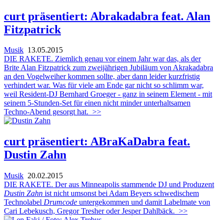
curt präsentiert: Abrakadabra feat. Alan
Fitzpatrick
Musik
13.05.2015
DIE RAKETE. Ziemlich genau vor einem Jahr war das, als der
Brite Alan Fitzpatrick zum zweijährigen Jubiläum von Akrakadabra
an den Vogelweiher kommen sollte, aber dann leider kurzfristig
verhindert war. Was für viele am Ende gar nicht so schlimm war,
weil Resident-DJ Bernhard Groeger - ganz in seinem Element - mit
seinem 5-Stunden-Set für einen nicht minder unterhaltsamen
Techno-Abend gesorgt hat.
>>
curt präsentiert: ABraKaDabra feat.
Dustin Zahn
Musik
20.02.2015
DIE RAKETE. Der aus Minneapolis stammende DJ und Produzent
Dustin Zahn
ist nicht umsonst bei Adam Beyers schwedischem
Technolabel
Drumcode
untergekommen und damit Labelmate von
Cari Lebekusch, Gregor Tresher oder Jesper Dahlbäck.
>>