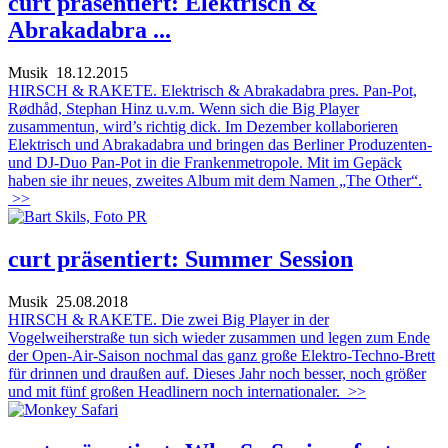
curt präsentiert: Elektrisch &
Abrakadabra ...
Musik
18.12.2015
HIRSCH & RAKETE. Elektrisch & Abrakadabra pres. Pan-Pot,
Rødhåd, Stephan Hinz u.v.m. Wenn sich die Big Player
zusammentun, wird’s richtig dick. Im Dezember kollaborieren
Elektrisch und Abrakadabra und bringen das Berliner Produzenten-
und DJ-Duo Pan-Pot in die Frankenmetropole. Mit im Gepäck
haben sie ihr neues, zweites Album mit dem Namen „The Other“.
>>
curt präsentiert: Summer Session
Musik
25.08.2018
HIRSCH & RAKETE. Die zwei Big Player in der
Vogelweiherstraße tun sich wieder zusammen und legen zum Ende
der Open-Air-Saison nochmal das ganz große Elektro-Techno-Brett
für drinnen und draußen auf. Dieses Jahr noch besser, noch größer
und mit fünf großen Headlinern noch internationaler.
>>