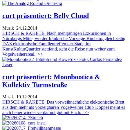
curt präsentiert: Belly Cloud
Musik
24.12.2014
HIRSCH & RAKETE. Nach mehrjährigen Exkursionen in
Nürnbergs Mitte, wo der fränkische Vorzeige-Bimbam, gleichzeitig
DAS elektronische Familientreffen der Stadt, im
KunstKulturQuartier stattfand, geht die Reise nun weiter zum
Vogelweiherareal.
>>
curt präsentiert: Moonbootica &
Kollektiv Turmstraße
Musik
19.12.2014
HIRSCH & RAKETE. Das vorweihnachtliche elektronische Brett
aus dem mehr als vorzeigbaren Vogelweiher-Club-Doppel meint es
auch heuer wieder verdammt gut mit Euch.
>>