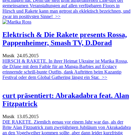
geschlagen hat. Denn die stets groß aufgefahrenen Line-ups der
gemeinsamen Veranstaltungen auf allen verfügbaren Floors in
Hirsch und Rakete kann man getrost als eklektisch bezeichnen, und
zwar im positivsten Sinne!
>>
Elektrisch & Die Rakete presents Rossa,
Pappenheimer, Smash TV, D.Dorad
Musik
24.05.2015
HIRSCH & RAKETE. In ihrer Heimat Ukraine ist Marika Rossa,
die DJane mit dem Faible für an Manga-Barbies auf Ecstacy
erinnernde schrill-bunte Outfits, dank Auftritten beim Kazantip
Festival oder dem Global Gathering längst ein Star.
>>
curt präsentiert: Abrakadabra feat. Alan
Fitzpatrick
Musik
13.05.2015
DIE RAKETE. Ziemlich genau vor einem Jahr war das, als der
Brite Alan Fitzpatrick zum zweijährigen Jubiläum von Akrakadabra
an den Vogelweiher kommen sollte, aber dann leider kurzfristig