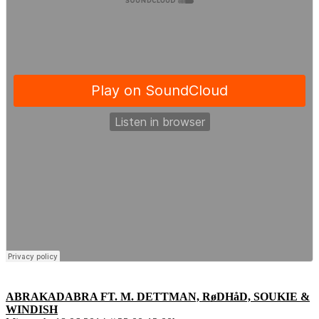
ABRAKADABRA FT. M. DETTMAN, RøDHåD, SOUKIE &
WINDISH