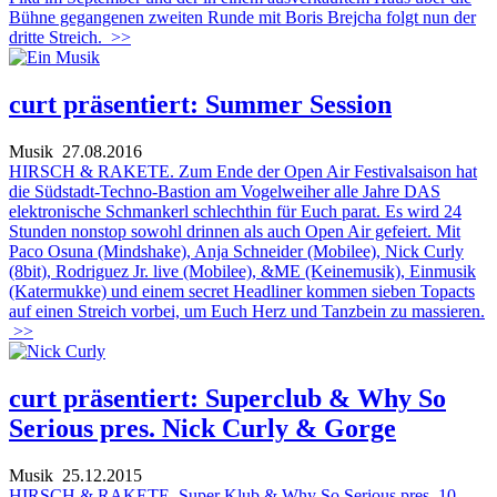
Bühne gegangenen zweiten Runde mit Boris Brejcha folgt nun der
dritte Streich.
>>
curt präsentiert: Summer Session
Musik
27.08.2016
HIRSCH & RAKETE. Zum Ende der Open Air Festivalsaison hat
die Südstadt-Techno-Bastion am Vogelweiher alle Jahre DAS
elektronische Schmankerl schlechthin für Euch parat. Es wird 24
Stunden nonstop sowohl drinnen als auch Open Air gefeiert. Mit
Paco Osuna (Mindshake), Anja Schneider (Mobilee), Nick Curly
(8bit), Rodriguez Jr. live (Mobilee), &ME (Keinemusik), Einmusik
(Katermukke) und einem secret Headliner kommen sieben Topacts
auf einen Streich vorbei, um Euch Herz und Tanzbein zu massieren.
>>
curt präsentiert: Superclub & Why So
Serious pres. Nick Curly & Gorge
Musik
25.12.2015
HIRSCH & RAKETE. Super Klub & Why So Serious pres. 10