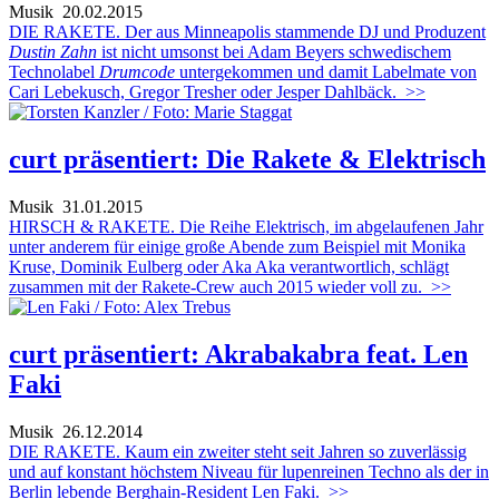
Musik
20.02.2015
DIE RAKETE. Der aus Minneapolis stammende DJ und Produzent
Dustin Zahn
ist nicht umsonst bei Adam Beyers schwedischem
Technolabel
Drumcode
untergekommen und damit Labelmate von
Cari Lebekusch, Gregor Tresher oder Jesper Dahlbäck.
>>
curt präsentiert: Die Rakete & Elektrisch
Musik
31.01.2015
HIRSCH & RAKETE. Die Reihe Elektrisch, im abgelaufenen Jahr
unter anderem für einige große Abende zum Beispiel mit Monika
Kruse, Dominik Eulberg oder Aka Aka verantwortlich, schlägt
zusammen mit der Rakete-Crew auch 2015 wieder voll zu.
>>
curt präsentiert: Akrabakabra feat. Len
Faki
Musik
26.12.2014
DIE RAKETE. Kaum ein zweiter steht seit Jahren so zuverlässig
und auf konstant höchstem Niveau für lupenreinen Techno als der in
Berlin lebende Berghain-Resident Len Faki.
>>