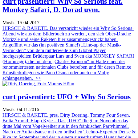
curt präsentiert: Why So Serious feat.
Monkey Safari, D. Dorad uvm.
Musik
15.04.2017
HIRSCH & RAKETE. Das verspricht wieder ein Why So Serious-
Abend wie aus dem Bilderbuch zu werden, den sich Ober-Drache
Morizzle und seine Raketen hier zusammengestrickt haben.
Angeführt wir das (im positiven Sinne!) „Line-up der Musik-
Verrückten“ von dem mittlerweile zum Global Player
hochgespielten Brüderpaar Lars und Sven aka MONKEY SAFARI
(Hommage), die mit dem „Charles Bronson“ in Halle einen der
renommiertesten nationalen Clubs betreiben und für deren Remixe
Künstlerkollegen wie Paco Osuna oder auch ein Moby
schlangestehen.
>>
curt präsentiert: UFO + Why So Serious
Musik
04.11.2016
HIRSCH & RAKETE. pres. Dirty Doering, Tommy Four Seven,
Britta Arnold, Etapp Kyle – Das „UFO“ fliegt im November das
dritte Mal vom Vogelweiher aus in den fränkischen Partyhimmel.
Nach der Auftaktsause mit den britischen Techno-Experten Dense &
Pika im September und der in einem ausverkauftem Haus über die