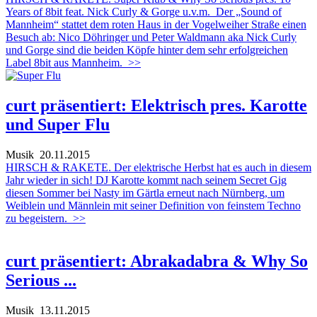
Years of 8bit feat. Nick Curly & Gorge u.v.m. Der „Sound of
Mannheim“ stattet dem roten Haus in der Vogelweiher Straße einen
Besuch ab: Nico Döhringer und Peter Waldmann aka Nick Curly
und Gorge sind die beiden Köpfe hinter dem sehr erfolgreichen
Label 8bit aus Mannheim.
>>
curt präsentiert: Elektrisch pres. Karotte
und Super Flu
Musik
20.11.2015
HIRSCH & RAKETE. Der elektrische Herbst hat es auch in diesem
Jahr wieder in sich! DJ Karotte kommt nach seinem Secret Gig
diesen Sommer bei Nasty im Gärtla erneut nach Nürnberg, um
Weiblein und Männlein mit seiner Definition von feinstem Techno
zu begeistern.
>>
curt präsentiert: Abrakadabra & Why So
Serious ...
Musik
13.11.2015