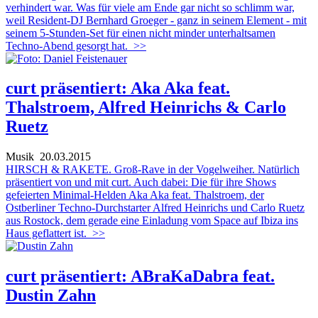
verhindert war. Was für viele am Ende gar nicht so schlimm war,
weil Resident-DJ Bernhard Groeger - ganz in seinem Element - mit
seinem 5-Stunden-Set für einen nicht minder unterhaltsamen
Techno-Abend gesorgt hat.
>>
curt präsentiert: Aka Aka feat.
Thalstroem, Alfred Heinrichs & Carlo
Ruetz
Musik
20.03.2015
HIRSCH & RAKETE. Groß-Rave in der Vogelweiher. Natürlich
präsentiert von und mit curt. Auch dabei: Die für ihre Shows
gefeierten Minimal-Helden Aka Aka feat. Thalstroem, der
Ostberliner Techno-Durchstarter Alfred Heinrichs und Carlo Ruetz
aus Rostock, dem gerade eine Einladung vom Space auf Ibiza ins
Haus geflattert ist.
>>
curt präsentiert: ABraKaDabra feat.
Dustin Zahn