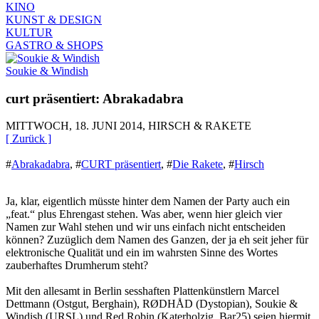
KINO
KUNST & DESIGN
KULTUR
GASTRO & SHOPS
Soukie & Windish
curt präsentiert: Abrakadabra
MITTWOCH, 18. JUNI 2014, HIRSCH & RAKETE
[ Zurück ]
#
Abrakadabra
,
#
CURT präsentiert
,
#
Die Rakete
,
#
Hirsch
Ja, klar, eigentlich müsste hinter dem Namen der Party auch ein
„feat.“ plus Ehrengast stehen. Was aber, wenn hier gleich vier
Namen zur Wahl stehen und wir uns einfach nicht entscheiden
können? Zuzüglich dem Namen des Ganzen, der ja eh seit jeher für
elektronische Qualität und ein im wahrsten Sinne des Wortes
zauberhaftes Drumherum steht?
Mit den allesamt in Berlin sesshaften Plattenkünstlern Marcel
Dettmann (Ostgut, Berghain), RØDHÅD (Dystopian), Soukie &
Windish (URSL) und Red Robin (Katerholzig, Bar25) seien hiermit