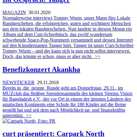
MAGAZIN
30.01.2020
Normalerweise interviewt Tommy Wurm, unser Mann fürs Lokale
Bandgeschehen, die erfolgreichen, guten und wichtigen Menschen
aus dem lokalen Bandgeschehen. Nun landete in diesem Monat ein
Album auf dem Curt-Schreibtisch, das zwölf wundersam
schwebende Space-Pop-Nummern versammelt und dessen Interpret
auf den Künstlernamen Tanger hört. Tanger ist unser Curt-Schreiber
Tommy Wurm – und der kann sich ja nun nicht selbst interviewen.
Doch, das könnte er schon, muss er aber nicht.
>>
Benefizkonzert Akankha
NEWSTICKER
29.11.2018
Bereits in die neunte Runde geht am Donnefrstag, 29.11., im
MUZclub das fleißige Spendensammeln des kleinen Vereins Vision
für Bangladesh e.V., der vor Ort in einem der ärmsten Ländern des
asiatischen Kontinents eine Schule für 180 Kinder auf die Beine
gestellt hat und seit dem nach Möglichkeit tat- und finanzkräftig
unterstützt.
>>
curt präsentiert: Carpark North