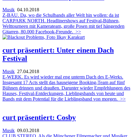
Musik
04.10.2018
Z-BAU. Da, wo die Schulbands aller Welt hin wollen: da ist
CARPARK NORTH. Headlinershows auf Festival-Bühnen,
Welttourneen mit Kamerateam, große Posen mit tief hängenden
Gitarren, 80.000 Facebook-Freunde.
>>
curt präsentiert: Unter einem Dach
Festival
Musik
27.04.2018
E-WERK. Es wird wieder mal eng unterm Dach des E-Werks.
Insgesamt 17 Acts stellt das hauseigene Booking-Team auf fünf
Bühnen drinnen und draußen. Darunter wieder Empfehlungen des
Hauses, Festival-Entdeckungen, Lieblingsbands von heute und
Bands mit dem Potential für die Lieblingsband von morgen.
>>
curt präsentiert: Cosby
Musik
09.03.2018
CLUB STEREO. Als die Münchener Filmemacher und Musiker