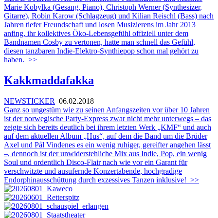
Marie Kobylka (Gesang, Piano), Christoph Werner (Synthesizer,
Gitarre), Robin Karow (Schlagzeug) und Kilian Reischl (Bass) nach
Jahren tiefer Freundschaft und losen Musizierens im Jahr 2013
anfing, ihr kollektives Öko-Lebensgefühl offiziell unter dem
Bandnamen Cosby zu vertonen, hatte man schnell das Gefühl,
diesen tanzbaren Indie-Elektro-Synthiepop schon mal gehört zu
haben.
>>
Kakkmaddafakka
NEWSTICKER
06.02.2018
Ganz so ungestüm wie zu seinen Anfangszeiten vor über 10 Jahren
ist der norwegische Party-Express zwar nicht mehr unterwegs – das
zeigte sich bereits deutlich bei ihrem letzten Werk „KMF“ und auch
auf dem aktuellen Album „Hus“, auf dem die Band um die Brüder
Axel und Pål Vindenes es ein wenig ruhiger, gereifter angehen lässt
–, dennoch ist der unwiderstehliche Mix aus Indie, Pop, ein wenig
Soul und ordentlich Disco-Flair nach wie vor ein Garant für
verschwitzte und ausufernde Konzertabende, hochgradige
Endorphinausschüttung durch exzessives Tanzen inklusive!
>>