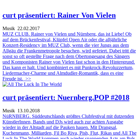
curt präsentiert: Rainer Von Vielen
Musik
22.02.2017
MUZ CLUB. Rainer von Vielen und Nürnberg, das ist Liebe! Ob
auf dem Brückenfestival, Klüpfel Open Air oder die alljährliche
Konzert-Residency im MUZ Club, wenn die vier Jungs aus dem
Allgäu die Frankenmetropole besuchen, wird gefeiert. Dabei tritt die
sonst so oft gestellte Frage nach dem Obertongesang des Sängers
und Komponisten Rainer von Vielen fast schon in den Hintergrund.
Das kann er halt. Und kombiniert es mit Punkrock-Revoluzzertum,
Liedermacher-Charme und Almdudler-Romantik, dass es eine
Freude ist.
>>
curt präsentiert: Nuernberg.POP #2018
Musik
13.10.2018
NüRNBERG. Süddeutschlands größtes Clubfestival mit dutzenden
KünstlerInnen, Bands und DJs wird auch zur achten Ausgabe
wieder in der Altstadt auf die Pauken hauen. Mit Drangsal,
Kuchenmann, Milliarden, Fil Bo Riva, Pish, Flut, Rikas und All The
Luck In The World kommen auch wieder spannenden Acts am Puls