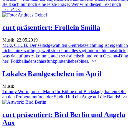
stellt sich nur noch eine letzte Frage: Wer wird diesen Text noch
lesen?
>>
curt präsentiert: Frollein Smilla
Musik
22.05.2019
MUZ CLUB. Der selbstgewählten Genrebezeichnung ist eigentlich
nichts hinzuzufügen, weil sie schon alles sagt und mithin ausdrückt,
was da auf uns zukommt, auch so ästhetisch und vom Gesamt-Ding
her: Folkballadenschässfunkpiratenliebesblues.
>>
Lokales Bandgeschehen im April
Musik
Tommy Wurm, unser Mann für Bühne und Backstage, hat ein Ohr
an den Proberaumtüren der Stadt. Und ein Auge auf die Bands!
>>
curt präsentiert: Bird Berlin und Angela
Aux