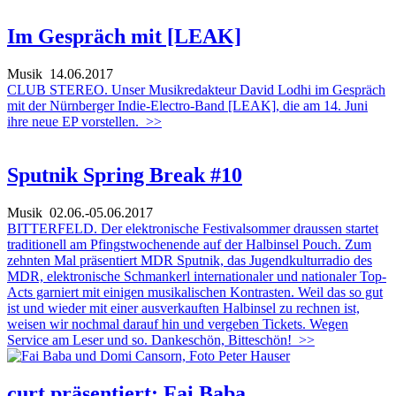
Im Gespräch mit [LEAK]
Musik
14.06.2017
CLUB STEREO. Unser Musikredakteur David Lodhi im Gespräch
mit der Nürnberger Indie-Electro-Band [LEAK], die am 14. Juni
ihre neue EP vorstellen.
>>
Sputnik Spring Break #10
Musik
02.06.-05.06.2017
BITTERFELD. Der elektronische Festivalsommer draussen startet
traditionell am Pfingstwochenende auf der Halbinsel Pouch. Zum
zehnten Mal präsentiert MDR Sputnik, das Jugendkulturradio des
MDR, elektronische Schmankerl internationaler und nationaler Top-
Acts garniert mit einigen musikalischen Kontrasten. Weil das so gut
ist und wieder mit einer ausverkauften Halbinsel zu rechnen ist,
weisen wir nochmal darauf hin und vergeben Tickets. Wegen
Service am Leser und so. Dankeschön, Bitteschön!
>>
curt präsentiert: Fai Baba