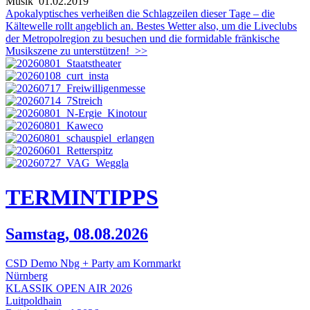
Musik
01.02.2019
Apokalyptisches verheißen die Schlagzeilen dieser Tage – die
Kältewelle rollt angeblich an. Bestes Wetter also, um die Liveclubs
der Metropolregion zu besuchen und die formidable fränkische
Musikszene zu unterstützen!
>>
TERMIN
TIPPS
Samstag, 08.08.2026
CSD Demo Nbg + Party am Kornmarkt
Nürnberg
KLASSIK OPEN AIR 2026
Luitpoldhain