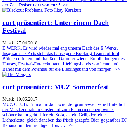
der Zeit.
Präsentiert von curt!
>>
curt präsentiert: Unter einem Dach
Festival
Musik
27.04.2018
E-WERK. Es wird wieder mal eng unterm Dach des E-Werks.
Insgesamt 17 Acts stellt das hauseigene Booking-Team auf fünf
Bühnen drinnen und draußen. Darunter wieder Empfehlungen des
Hauses, Festival-Entdeckungen, Lieblingsbands von heute und
Bands mit dem Potential für die Lieblingsband von morgen.
>>
curt präsentiert: MUZ Sommerfest
Musik
10.06.2017
MUZ CLUB. Einmal im Jahr wird der grünbewachsene Hinterhof
der Musikzentrale in Gostenhof zum Flaniermeilchen, wie es
schöner kaum geht. Hier ein Sofa, da ein Grill, dort eine
Lichterkette, gleich daneben das frisch gezapfte Bier, gegenüber DJ
Banana mit dem richtigen Ton, …
>>