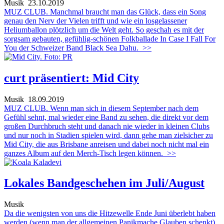
Musik
23.10.2019
MUZ CLUB. Manchmal braucht man das Glück, dass ein Song
genau den Nerv der Vielen trifft und wie ein losgelassener
Heliumballon plötzlich um die Welt geht. So geschah es mit der
sorgsam gebauten, gefühlig-schönen Folkballade In Case I Fall For
You der Schweizer Band Black Sea Dahu.
>>
curt präsentiert: Mid City
Musik
18.09.2019
MUZ CLUB. Wenn man sich in diesem September nach dem
Gefühl sehnt, mal wieder eine Band zu sehen, die direkt vor dem
großen Durchbruch steht und danach nie wieder in kleinen Clubs
und nur noch in Stadien spielen wird, dann gehe man zielsicher zu
Mid City, die aus Brisbane anreisen und dabei noch nicht mal ein
ganzes Album auf den Merch-Tisch legen können.
>>
Lokales Bandgeschehen im Juli/August
Musik
Da die wenigsten von uns die Hitzewelle Ende Juni überlebt haben
werden (wenn man der allgemeinen Panikmache Glauben schenkt),