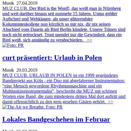
Musik
27.04.2019
MUZ CLUB.
Der Bird is the Word!, das weiß man in Nürnberg
und weit darüber hinaus seit nunmehr 15 Jahren. Umso größer
Aufschrei und Wehklagen, als unser glitzerndster
Kolumnistenkollege nun kürzlich so mir nix, dir nix seinen
Abschied vom Dasein als Bird Berlin kündete. Unsere Tränen sind
noch nicht getrocknet, Trost spendet nur die Gewissheit, dass ein
Bird weiß, sich anständig zu verabschieden.
>>
curt präsentiert: Urlaub in Polen
Musik
20.03.2019
MUZ CLUB. URLAUB IN POLEN ist ein 1999 gegründetes
Bandprojekt aus Köln - ein Duo mit abgefahrener Instrumentation:
“eine Mensch gewordene Rhythmusmaschine und ein
Multitaskinginstrumentalist”, beschreibt die MUZ mit schönen
Worten eine Band, die zum mindestens dritten Mal dort auftritt und
damit offensichtlich zu den gern gesehen Gästen gehört.
>>
Lokales Bandgeschehen im Februar