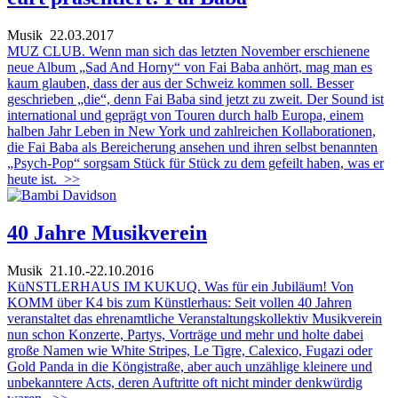
Musik
22.03.2017
MUZ CLUB. Wenn man sich das letzten November erschienene
neue Album „Sad And Horny“ von Fai Baba anhört, mag man es
kaum glauben, dass der aus der Schweiz kommen soll. Besser
geschrieben „die“, denn Fai Baba sind jetzt zu zweit. Der Sound ist
international und geprägt von Touren durch halb Europa, einem
halben Jahr Leben in New York und zahlreichen Kollaborationen,
die Fai Baba als Bereicherung ansehen und ihren selbst benannten
„Psych-Pop“ sorgsam Stück für Stück zu dem gefeilt haben, was er
heute ist.
>>
40 Jahre Musikverein
Musik
21.10.-22.10.2016
KüNSTLERHAUS IM KUKUQ. Was für ein Jubiläum! Von
KOMM über K4 bis zum Künstlerhaus: Seit vollen 40 Jahren
veranstaltet das ehrenamtliche Veranstaltungskollektiv Musikverein
nun schon Konzerte, Partys, Vorträge und mehr und holte dabei
große Namen wie White Stripes, Le Tigre, Calexico, Fugazi oder
Gold Panda in die Köngistraße, aber auch unzählige kleinere und
unbekanntere Acts, deren Auftritte oft nicht minder denkwürdig