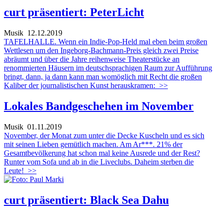
curt präsentiert: PeterLicht
Musik
12.12.2019
TAFELHALLE. Wenn ein Indie-Pop-Held mal eben beim großen
Wettlesen um den Ingeborg-Bachmann-Preis gleich zwei Preise
abräumt und über die Jahre reihenweise Theaterstücke an
renommierten Häusern im deutschsprachigen Raum zur Aufführung
bringt, dann, ja dann kann man womöglich mit Recht die großen
Kaliber der journalistischen Kunst herauskramen:
>>
Lokales Bandgeschehen im November
Musik
01.11.2019
November, der Monat zum unter die Decke Kuscheln und es sich
mit seinen Lieben gemütlich machen. Am Ar***. 21% der
Gesamtbevölkerung hat schon mal keine Ausrede und der Rest?
Runter vom Sofa und ab in die Liveclubs. Daheim sterben die
Leute!
>>
curt präsentiert: Black Sea Dahu