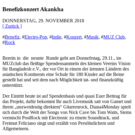
Benefizkonzert Akankha
DONNERSTAG, 29. NOVEMBER 2018
[ Zurück ]
#
Benefiz
,
#
Electro-Pop
,
#
Indie
,
#
Konzert
,
#
Musik
,
#
MUZ Club
,
#
Rock
Bereits in die neunte Runde geht am Donnefrstag, 29.11., im
MUZclub das fleißige Spendensammeln des kleinen Vereins Vision
für Bangladesh e.V., der vor Ort in einem der ärmsten Ländern des
asiatischen Kontinents eine Schule für 180 Kinder auf die Beine
gestellt hat und seit dem nach Möglichkeit tat- und finanzkräftig
unterstützt.
Der Eintritt heute ist auf Spendenbasis und quasi Euer Beitrag für
das Projekt, dafür bekommt Ihr auch Livemusik satt von Gamet und
ihrem „unzweideutig direktem“ Gitarrenrock, Diana4Monday spielt
sich durch die Welt der Songs von Nick Cave bis Tom Waits, Stems
vermischt PostRock mit Electronic zu einem Soundtrack, und
Freimut Feliciano singt und erzählt von Persöhnlichem und
Allgemeinem.