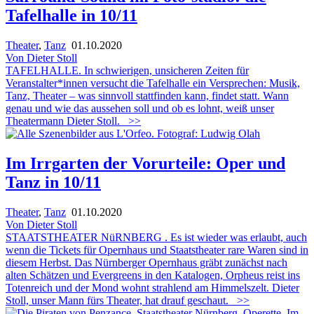
Tafelhalle in 10/11
Theater
,
Tanz
01.10.2020
Von Dieter Stoll
TAFELHALLE. In schwierigen, unsicheren Zeiten für
Veranstalter*innen versucht die Tafelhalle ein Versprechen: Musik,
Tanz, Theater – was sinnvoll stattfinden kann, findet statt. Wann
genau und wie das aussehen soll und ob es lohnt, weiß unser
Theatermann Dieter Stoll.
>>
Im Irrgarten der Vorurteile: Oper und
Tanz in 10/11
Theater
,
Tanz
01.10.2020
Von Dieter Stoll
STAATSTHEATER NüRNBERG . Es ist wieder was erlaubt, auch
wenn die Tickets für Opernhaus und Staatstheater rare Waren sind in
diesem Herbst. Das Nürnberger Opernhaus gräbt zunächst nach
alten Schätzen und Evergreens in den Katalogen, Orpheus reist ins
Totenreich und der Mond wohnt strahlend am Himmelszelt. Dieter
Stoll, unser Mann fürs Theater, hat drauf geschaut.
>>