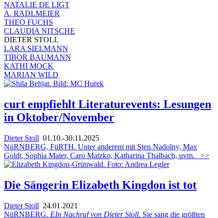
NATALIE DE LIGT
A. RADLMEIER
THEO FUCHS
CLAUDIA NITSCHE
DIETER STOLL
LARA SIELMANN
TIBOR BAUMANN
KATHI MOCK
MARIAN WILD
curt empfiehlt Literaturevents: Lesungen
in Oktober/November
Dieter Stoll
01.10.-30.11.2025
NüRNBERG, FüRTH. Unter anderem mit Sten Nadolny, Max
Goldt, Sophia Maier, Caro Matzko, Katharina Thalbach, uvm.
>>
Die Sängerin Elizabeth Kingdon ist tot
Dieter Stoll
24.01.2021
NüRNBERG.
EIn Nachruf von Dieter Stoll.
Sie sang die größten