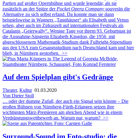
Partien auf großer Opernbühne und wurde legendär, als sie
zusätzlich an der Spitze der
Pocket Opera Company
souverän die
Alternative zu sich selbst erfand. Da konnte man sie dann
beispielsweise in Wagners „Tannhäuser“ als Elisabeth und Venus
sehen, aber auch im Zirkuszelt auf internationalen Festivals als
Catalanis „Geierwally“. Wenige Tage vor ihrem 93. Geburtstag ist
die Ausnahme-Sängerin Elizabeth Kingdon, die 1956 mit
abgeschlossenem Mathematik-Studium dank Fulbright-Stipendium
aus den USA zum Gesangsstudium nach Deutschland kam und hier
blieb, in Nürnberg gestorben.
>>
Auf dem Spielplan gibt's Gedränge
Theater
,
Kultur
01.03.2020
Von Dieter Stoll
… oder der dumme Zufall, der auch ein Signal sein könnte – Die
großen Bühnen von Nürnberg-Fürth-Erlangen setzen ihre
wichtigsten März-Premieren am gleichen Abend wie in einem
Verdrängungswettbewerb an. Warum nur, warum?
>>
Surround-Sound im Foto-studio: die