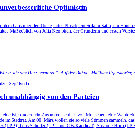
unverbesserliche Optimistin
m Glas über der Theke, rotes Plüsch, ein Sofa in Satin, ein Hauch v
taltet. Maßgeblich von Julia Kempken, der Gründerin und ersten Vorsit
te, die das Herz berühren“. Auf der Bühne: Matthias Egersdörfer, A
ch unabhängig von den Parteien
keine ist, sondern ein Zusammenschluss von Menschen, eine Wähler:in
ande im Stadtrat. Am 08. März wollen sie so viele Stimmen sammeln, dass