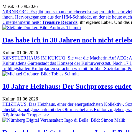
Musik
01.08.2026
NüRNBERG. Es gibt, muss man ehrlicherweise sagen, nicht sehr viele 
ihnen. Hervorgegangen aus der HfM-Schmiede, an der sie heute auch 
Unternehmerin heißt
Treasure Records
, ihr eigenes Label. Und das 
Das habe ich in 30 Jahren noch nicht erleb
Kultur
01.06.2026
KüNSTLERHAUS IM KUKUQ. Sie war die Macherin Auf AEG: Als erste 
Kulturladens Gartenstadt das Konzept der Kulturwerkstatt. Nach 17 
frühlingshaften Kulturgarten sprachen wir mit ihr über Soziokultur
10 Jahre Heizhaus: Der Suchprozess endet
Kultur
01.06.2026
HEIZHAUS. Das Heizhaus, einer der energetischsten Kollektiv-, Soziok
überfällig, mal ganz nah mit der Ohrmuschel ans Rolltor zu gehen, wa
Köpfe starke Truppe.
>>