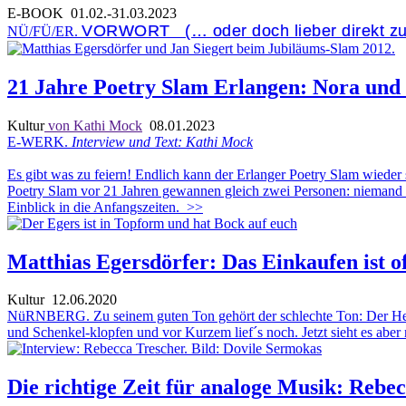
E-BOOK
01.02.-31.03.2023
VORWORT (… oder doch lieber direkt zu
NÜ/FÜ/ER.
21 Jahre Poetry Slam Erlangen: Nora und
Kultur
von Kathi Mock
08.01.2023
E-WERK.
Interview und Text: Kathi Mock
Es gibt was zu feiern! Endlich kann der Erlanger Poetry Slam wieder s
Poetry Slam vor 21 Jahren gewannen gleich zwei Personen: niemand 
Einblick in die Anfangszeiten.
>>
Matthias Egersdörfer: Das Einkaufen ist o
Kultur
12.06.2020
NüRNBERG. Zu seinem guten Ton gehört der schlechte Ton: Der Herr E
und Schenkel-klopfen und vor Kurzem lief´s noch. Jetzt sieht es aber n
Die richtige Zeit für analoge Musik: Rebe