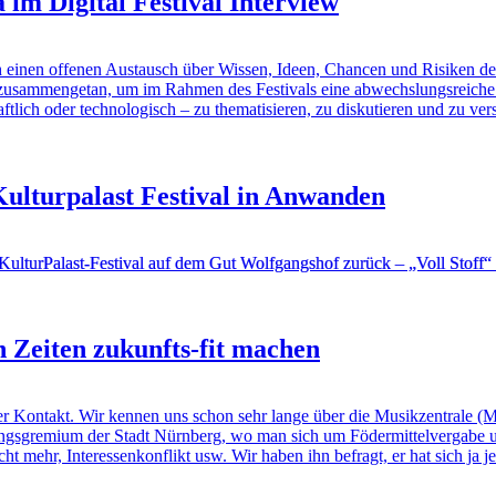
 im Digital Festival Interview
h einen offenen Austausch über Wissen, Ideen, Chancen und Risiken des
n zusammengetan, um im Rahmen des Festivals eine abwechslungsreich
aftlich oder technologisch – zu thematisieren, zu diskutieren und zu ve
ulturpalast Festival in Anwanden
 KulturPalast-Festival auf dem Gut Wolfgangshof zurück – „Voll Stoff
 Zeiten zukunfts-fit machen
ntakt. Wir kennen uns schon sehr lange über die Musikzentrale (MU
ngsgremium der Stadt Nürnberg, wo man sich um Födermittelvergabe und
t mehr, Interessenkonflikt usw. Wir haben ihn befragt, er hat sich ja j