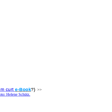
um curt
e-Book
?)
>>