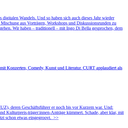
 digitalen Wandels. Und so haben sich auch dieses Jahr wieder
e Mischung aus Vorträgen, Workshops und Diskussionsrunden zu
rstehen. Wir haben – traditionell – mit Ingo Di Bella gesprochen, dem
“ mit Konzerten, Comedy, Kunst und Literatur. CURT applaudiert als
Z), deren Geschäftsführer er noch bis vor Kurzem war. Und:
 Kulturpreis-träger:innen-Anträge kümmert. Schade, aber klar, mit
etzt schon etwas eingegroovt.
>>