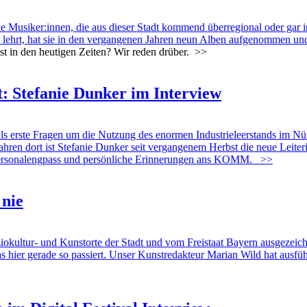
Musiker:innen, die aus dieser Stadt kommend überregional oder gar in
lehrt, hat sie in den vergangenen Jahren neun Alben aufgenommen und
ist in den heutigen Zeiten? Wir reden drüber.
>>
t: Stefanie Dunker im Interview
Fragen um die Nutzung des enormen Industrieleerstands im Nürnber
Jahren dort ist Stefanie Dunker seit vergangenem Herbst die neue Lei
, Personalengpass und persönliche Erinnerungen ans KOMM.
>>
 nie
ultur- und Kunstorte der Stadt und vom Freistaat Bayern ausgezeichnet
s hier gerade so passiert. Unser Kunstredakteur Marian Wild hat ausfüh