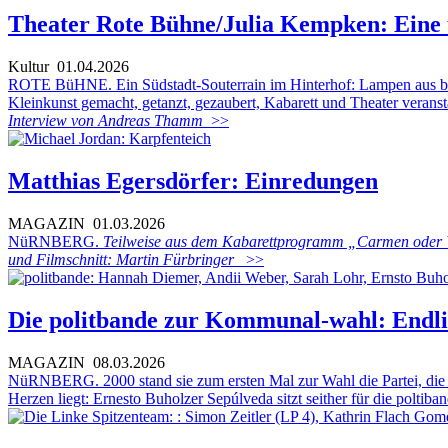
Theater Rote Bühne/Julia Kempken: Eine 
Kultur
01.04.2026
ROTE BüHNE. Ein Südstadt-Souterrain im Hinterhof: Lampen aus bunte
Kleinkunst gemacht, getanzt, gezaubert, Kabarett und Theater verans
Interview von Andreas Thamm
>>
Matthias Egersdörfer: Einredungen
MAGAZIN
01.03.2026
NüRNBERG.
Teilweise aus dem Kabarettprogramm „Carmen oder Wor
und Filmschnitt: Martin Fürbringer
>>
Die politbande zur Kommunal-wahl: Endli
MAGAZIN
08.03.2026
NüRNBERG. 2000 stand sie zum ersten Mal zur Wahl die Partei, die 
Herzen liegt: Ernesto Buholzer Sepúlveda sitzt seither für die poltib