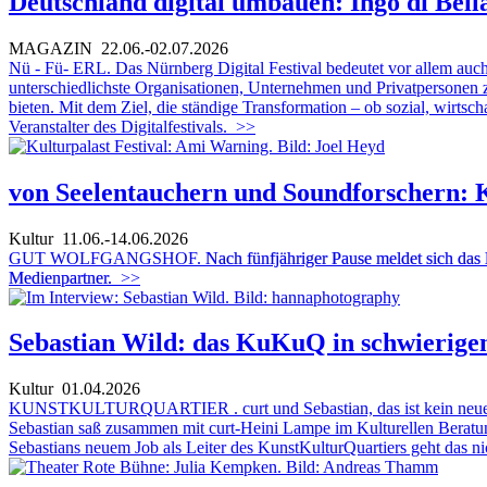
Deutschland digital umbauen: Ingo di Bella
MAGAZIN
22.06.-02.07.2026
Nü - Fü- ERL. Das Nürnberg Digital Festival bedeutet vor allem auc
unterschiedlichste Organisationen, Unternehmen und Privatpersone
bieten. Mit dem Ziel, die ständige Transformation – ob sozial, wirtsch
Veranstalter des Digitalfestivals.
>>
von Seelentauchern und Soundforschern: K
Kultur
11.06.-14.06.2026
GUT WOLFGANGSHOF.
Nach fünfjähriger Pause meldet sich das
Medienpartner.
>>
Sebastian Wild: das KuKuQ in schwierigen
Kultur
01.04.2026
KUNSTKULTURQUARTIER . curt und Sebastian, das ist kein neuer Ko
Sebastian saß zusammen mit curt-Heini Lampe im Kulturellen Beratu
Sebastians neuem Job als Leiter des KunstKulturQuartiers geht das nich