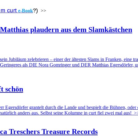
m curt
?)
e-Book
>>
 Matthias plaudern aus dem Slamkästchen
ein Jubiläum zelebrieren – einer der ältesten Slams in Franken, eine t
Geringeres als DIE Nora Gomringer und DER Matthias Egersdörfer, uns
ft schön
gersdörfer grantelt durch die Lande und bespielt die Bühnen, oder e
atürlich anders aus. Selbst seine Kolumne in curt fiel zwei mal aus!
>
cca Treschers Treasure Records