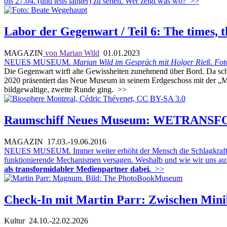
bis 27.04. (und teils länger) zu sehen. Wer zeigt was wo?
>>
Labor der Gegenwart / Teil 6: The times, 
MAGAZIN
von Marian Wild
01.01.2023
NEUES MUSEUM.
Marian Wild im Gespräch mit Holger Rieß. Fot
Die Gegenwart wirft alte Gewissheiten zunehmend über Bord. Da sche
2020 präsentiert das Neue Museum in seinem Erdgeschoss mit der „Mi
bildgewaltige, zweite Runde ging.
>>
Raumschiff Neues Museum: WETRANS
MAGAZIN
17.03.-19.06.2016
NEUES MUSEUM. Immer weiter erhöht der Mensch die Schlagkraft sein
funktionierende Mechanismen versagen. Weshalb und wie wir uns auf
als transformidabler Medienpartner dabei.
>>
Check-In mit Martin Parr: Zwischen Min
Kultur
24.10.-22.02.2026