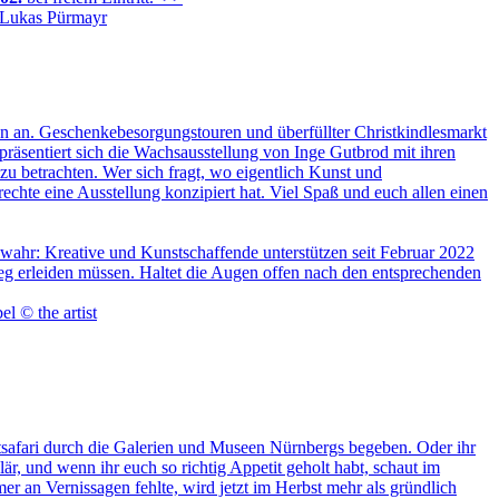
hen an. Geschenkebesorgungstouren und überfüllter Christkindlesmarkt
präsentiert sich die Wachsausstellung von Inge Gutbrod mit ihren
r zu betrachten. Wer sich fragt, wo eigentlich Kunst und
chte eine Ausstellung konzipiert hat. Viel Spaß und euch allen einen
wahr: Kreative und Kunstschaffende unterstützen seit Februar 2022
eg erleiden müssen. Haltet die Augen offen nach den entsprechenden
tsafari durch die Galerien und Museen Nürnbergs begeben. Oder ihr
är, und wenn ihr euch so richtig Appetit geholt habt, schaut im
er an Vernissagen fehlte, wird jetzt im Herbst mehr als gründlich