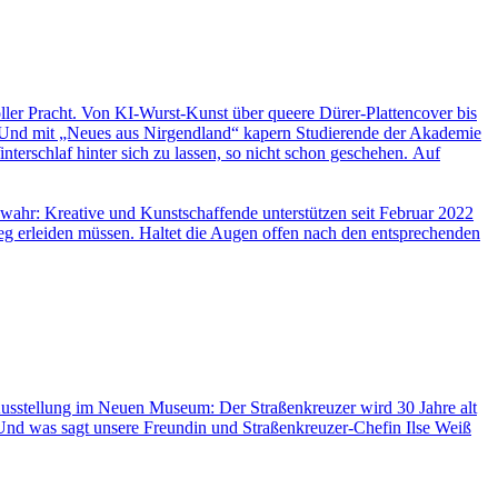
ller Pracht. Von KI-Wurst-Kunst über queere Dürer-Plattencover bis
ee. Und mit „Neues aus Nirgendland“ kapern Studierende der Akademie
erschlaf hinter sich zu lassen, so nicht schon geschehen. Auf
wahr: Kreative und Kunstschaffende unterstützen seit Februar 2022
eg erleiden müssen. Haltet die Augen offen nach den entsprechenden
usstellung im Neuen Museum: Der Straßenkreuzer wird 30 Jahre alt
ix! Und was sagt unsere Freundin und Straßenkreuzer-Chefin Ilse Weiß