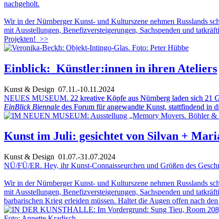
nachgeholt.
Wir in der Nürnberger Kunst- und Kulturszene nehmen Russlands scho
mit Ausstellungen, Benefizversteigerungen, Sachspenden und tatkräft
Projekten!
>>
Einblick: Künstler:innen in ihren Ateliers
Kunst & Design
07.11.-10.11.2024
NEUES MUSEUM.
22 kreative Köpfe aus Nürnberg laden sich 21 G
EinBlick Biennale
des Forum für angewandte Kunst, stattfindend in 
Kunst im Juli: gesichtet von Silvan + Mar
Kunst & Design
01.07.-31.07.2024
NÜ/FÜ/ER. Hey, ihr Kunst-Connaisseurchen und Größen des Geschm
Wir in der Nürnberger Kunst- und Kulturszene nehmen Russlands scho
mit Ausstellungen, Benefizversteigerungen, Sachspenden und tatkräf
barbarischen Krieg erleiden müssen. Haltet die Augen offen nach den