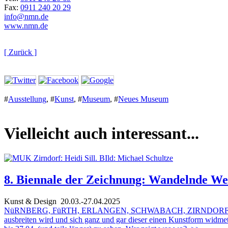
Fax:
0911 240 20 29
info@nmn.de
www.nmn.de
[ Zurück ]
#
Ausstellung
,
#
Kunst
,
#
Museum
,
#
Neues Museum
Vielleicht auch interessant...
8. Biennale der Zeichnung: Wandelnde We
Kunst & Design
20.03.-27.04.2025
NüRNBERG, FüRTH, ERLANGEN, SCHWABACH, ZIRNDORF. Zum achten M
ausbreiten wird und sich ganz und gar dieser einen Kunstform widmet, 