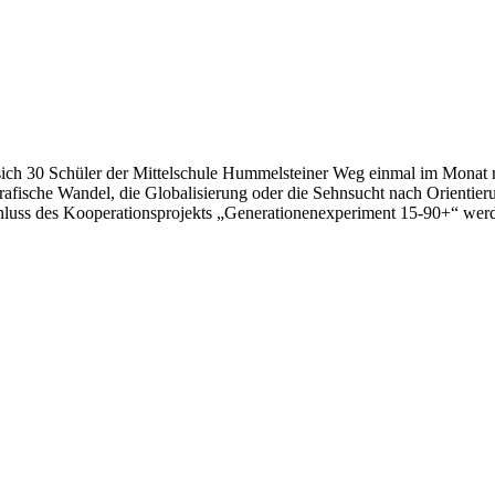
en sich 30 Schüler der Mittelschule Hummelsteiner Weg einmal im Mon
afische Wandel, die Globalisierung oder die Sehnsucht nach Orientie
chluss des Kooperationsprojekts „Generationenexperiment 15-90+“ werd