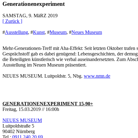
Generationenexperiment
SAMSTAG, 9. MäRZ 2019
[ Zurück ]
#
Ausstellung
,
#
Kunst
,
#
Museum
,
#
Neues Museum
Mehr-Generationen-Treff mit Aha-Effekt: Seit letzten Oktober traf
Gesprächstoff gab es dabei genügend: Lebensgeschichten, der demogr
die Beteiligten künstlerisch wie verbal auseinandersetzten. Zum Abs
Ausstellung im Neuen Museum präsentiert.
NEUES MUSEUM. Luitpoldstr. 5, Nbg.
www.nmn.de
GENERATIONENEXPERIMENT 15-90+
Freitag, 15.03.2019 // 16:00h
NEUES MUSEUM
Luitpoldstraße 5
90402 Nürnberg
Tel.:
0911 240 20 69