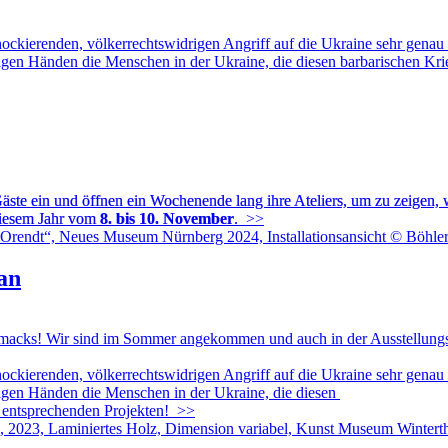
ckierenden, völkerrechtswidrigen Angriff auf die Ukraine sehr genau 
igen Händen die Menschen in der Ukraine, die diesen barbarischen Kri
äste ein und öffnen ein Wochenende lang ihre Ateliers, um zu zeigen, 
diesem Jahr vom
8. bis 10. November
.
>>
ian
acks! Wir sind im Sommer angekommen und auch in der Ausstellungsl
ckierenden, völkerrechtswidrigen Angriff auf die Ukraine sehr genau 
tigen Händen die Menschen in der Ukraine, die diesen
 entsprechenden Projekten!
>>