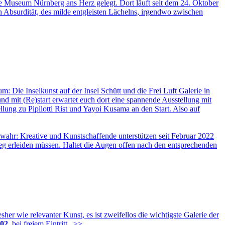
Museum Nürnberg ans Herz gelegt. Dort läuft seit dem 24. Oktober
Absurdität, des milde entgleisten Lächelns, irgendwo zwischen
 Die Inselkunst auf der Insel Schütt und die Frei Luft Galerie in
nd mit (Re)start erwartet euch dort eine spannende Ausstellung mit
ng zu Pipilotti Rist und Yayoi Kusama an den Start. Also auf
wahr: Kreative und Kunstschaffende unterstützen seit Februar 2022
eg erleiden müssen. Haltet die Augen offen nach den entsprechenden
 wie relevanter Kunst, es ist zweifellos die wichtigste Galerie der
02.
bei freiem Eintritt.
>>