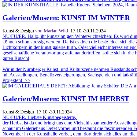
Galerien/Museen: KUNST IM WINTER
Kunst & Design
von Marian Wild
17.10.-30.11.2024
NÜ/FÜ/ER. Hallo, ihr kunstsinnigen Winterwichtelchen! Es wird dunke
können schon stressig werden. Da ist es doch die beste Idee, sich di
Lichtkörpern in der kunst.galerie.fürth. Oder vielleicht interessiert 
gesellschaftliche Verantwortung aufeinandertreffen, sollte sich in d
guten Rutsch!
Wir in der Nürnberger Kunst- und Kulturszene nehmen Russlands scho
mit Ausstellungen, Benefizversteigerungen, Sachspenden und tatkräft
Projekten!
>>
Galerien/Museen: KUNST IM HERBST
Kunst & Design
17.10.-30.11.2024
NÜ/FÜ/ER. Liebste Kunstbegeisterte,
der Herbst ist da und bringt uns eine Vielzahl spannender Ausstell
schaut im Galeriehaus Defet vorbei und bestaunt die faszinierenden Fe
November in der Kunsthalle vorbei, denn dort dreht sich alles um die