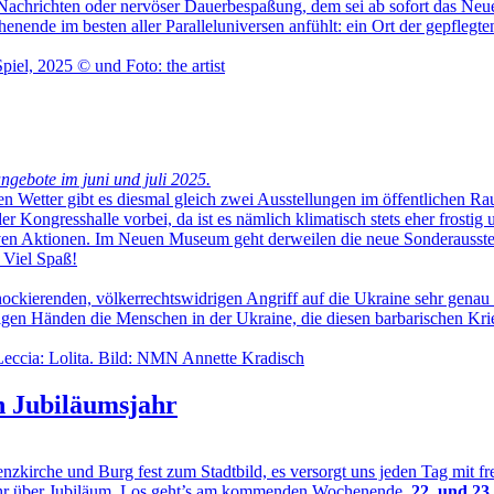
hrichten oder nervöser Dauerbespaßung, dem sei ab sofort das Neue 
e im besten aller Paralleluniversen anfühlt: ein Ort der gepflegten 
gebote im juni und juli 2025.
etter gibt es diesmal gleich zwei Ausstellungen im öffentlichen Raum:
Kongresshalle vorbei, da ist es nämlich klimatisch stets eher frostig u
n Aktionen. Im Neuen Museum geht derweilen die neue Sonderausstellu
 Viel Spaß!
ckierenden, völkerrechtswidrigen Angriff auf die Ukraine sehr genau 
igen Händen die Menschen in der Ukraine, die diesen barbarischen Kri
n Jubiläumsjahr
e und Burg fest zum Stadtbild, es versorgt uns jeden Tag mit fresher
ahr über Jubiläum. Los geht’s am kommenden Wochenende,
22. und 23.