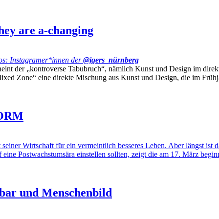
they are a-changing
os: Instagramer*innen der
@igers_nürnberg
int der „kontroverse Tabubruch“, nämlich Kunst und Design im direkten
xed Zone“ eine direkte Mischung aus Kunst und Design, die im Frühja
FORM
er Wirtschaft für ein vermeintlich besseres Leben. Aber längst ist
 eine Postwachstumsära einstellen sollten, zeigt die am 17. März be
ibar und Menschenbild