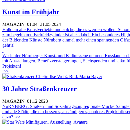
Kunst im Frühjahr
MAGAZIN
01.04.-31.05.2024
Hallo an alle Kunstverliebte und solche, die es werden wollen. Scho
zum begehbaren Farbfeldzylinder ist alles dabei. Ein besonderes Hig
der Bildenden Künste Nürnberg einmal mehr einen spannenden Offspace
geht’s!
Wir in der Nürnberger Kunst- und Kulturszene nehmen Russlands scho
mit Ausstellungen, Benefizversteigerungen, Sachspenden und tatkräft
Projekten!
>>
30 Jahre Straßenkreuzer
MAGAZIN
01.12.2023
NüRNBERG. Straßen- und Sozialmagazin, regionale Mucke-Sampler, Ho
und alle Städte, die ein besseres, anständigeres, cooleres Projekt di
dazu?
>>