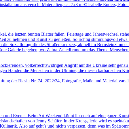
l, die letzten bunten Blätter fallen, Feiertage und Jahreswechsel ste
e Zeit zu nehmen und Kunst zu genießen. So richtig stimmungsvoll etwa 
euch die Sozialfotografie des Straßenkreuzers, aktuell im Bernsteinzimme
ie Rote Galerie begeben, wo Zahra Zahedi rund um das Thema Menschenre
ckierenden, völkerrechtswidrigen Angriff auf die Ukraine sehr genau 
igen Händen die Menschen in der Ukraine, die diesen barbarischen Kri
ungen und Events. Beim Art Weekend könnt ihr euch auf eine ganze Kuns
lslandschaften von Jenny Schäfer. In der Kreisgalerie wird es spektakul
 Kulinarik. Also auf geht’s und nichts verpassen, denn was im Spätsomm