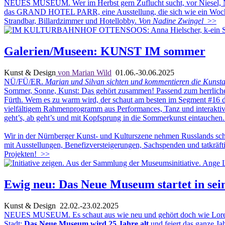
NEUES MUSEUM. Wer im Herbst gern Zuflucht sucht, vor Niesel, Nac
das GRAND HOTEL PARR, eine Ausstellung, die sich wie ein Wochenend
Strandbar, Billardzimmer und Hotellobby.
Von Nadine Zwingel
>>
Galerien/Museen: KUNST IM sommer
Kunst & Design
von Marian Wild
01.06.-30.06.2025
NÜ/FÜ/ER.
Marian und Silvan sichten und kommentieren die Kunstan
Sommer, Sonne, Kunst: Das gehört zusammen! Passend zum herrlichen W
Fürth. Wem es zu warm wird, der schaut am besten im Segment #16 der 
vielfältigem Rahmenprogramm aus Performances, Tanz und interaktive
geht’s, ab geht’s und mit Kopfsprung in die Sommerkunst eintauchen.
Wir in der Nürnberger Kunst- und Kulturszene nehmen Russlands scho
mit Ausstellungen, Benefizversteigerungen, Sachspenden und tatkräft
Projekten!
>>
Ewig neu: Das Neue Museum startet in sei
Kunst & Design
22.02.-23.02.2025
NEUES MUSEUM. Es schaut aus wie neu und gehört doch wie Lorenzkirch
Stadt:
Das Neue Museum wird 25 Jahre alt
und feiert das ganze J