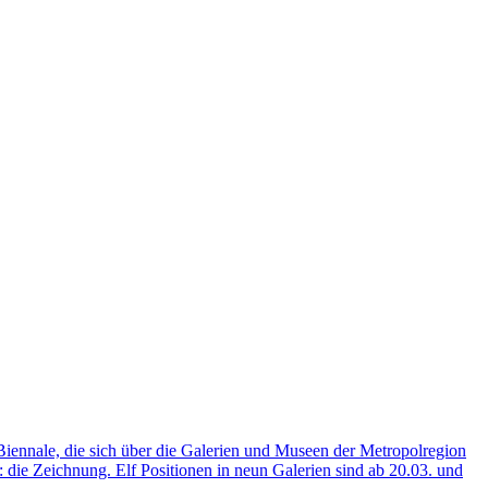
e, die sich über die Galerien und Museen der Metropolregion
t: die Zeichnung. Elf Positionen in neun Galerien sind ab 20.03. und