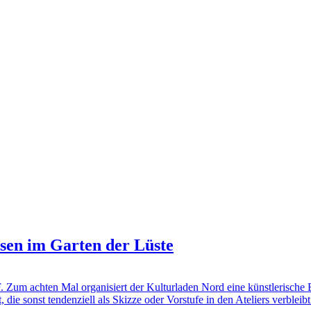
sen im Garten der Lüste
al organisiert der Kulturladen Nord eine künstlerische Biennal
die sonst tendenziell als Skizze oder Vorstufe in den Ateliers verbleib