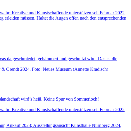
wahr: Kreative und Kunstschaffende unterstützen seit Februar 2022
eg erleiden müssen. Haltet die Augen offen nach den entsprechenden
was da geschmiedet, gehämmert und geschnitzt wird. Das ist die
andschaft wird’s heiß. Keine Spur von Sommerloch!
wahr: Kreative und Kunstschaffende unterstützen seit Februar 2022