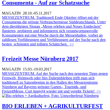
Consumenta - Auf zur Schatzsuche
MAGAZIN
28.10.-05.11.2017
MESSEZENTRUM. Traditionell Ende Oktober öffnet mit der
Consumenta die grösste Verbrauchermesse Süddeutschlands. Unter
dem diesjährigen Slogan „Messe erleben und Neues Entdecken“
flanieren, probieren und informieren sich verantwortungsvolle
Konsumenten gut eine Woche durch die Messenhallen, vorbei an
zahllosen Vorführungen und Verführungen auf der Suche nach den
besten, schönsten und tollsten Schätzchen.
>>
Freizeit Messe Nürnberg 2017
MAGAZIN
15.03.-19.03.2017
MESSEZENTRUM. Auf der Suche nach den neuesten Tipps gegen
Fernweh, Heimweh oder fürs Daheimbleiben trifft man sich
traditionell zu Saisonbeginn in den Hallen des Messezentrums
Nürnberg auf Bayerns grösster Garten-, Touristik- und
FreizeitMesse. Curt tipp(el)t wieder mit und vergibt Tickets!
>>
BIO ERLEBEN + AGRIKULTURFEST