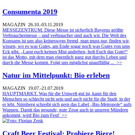
Consumenta 2019
MAGAZIN
26.10.-03.11.2019
MESSEZENTRUM. Diese Messe ist sicherlich Bayerns größte
Verbrauchermesse – und verbraucher sind auch wir. Die Welt des
Konsums ist uns also keineswegs fremd, man muss nur, finden wir,
wissen, wo es was Gutes, am Ende sogar noch was Gutes von ums
Eck gibt. „Lasst euch keinen Mist andrehen, holt Euch das Gute!“
ist das Motto, mit dem man eigentlich ganz gut durchs Leben und
durch die Messe kommt. Folgt uns möglichst unauffällig ...
>>
Natur im Mittelpunkt: Bio erleben
MAGAZIN
19.07.-21.07.2019
HAUPTMARKT. Was für die Umwelt gut ist, kann für den
Menschen so schlecht nicht sein und auch nicht für die Stadt, in der
er lebt. Nürnberg schreibt sich gern das Label „Bio-Metropole“ aufs
Wappen. Damit das gesunde, gute Zeug auch in unseren Mündern
ankommt, wird Bio zum Fest!
>>
Craft Beer Festival: Probiere Biere!