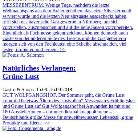
MESSEZENTRUM. Wenige Tage, nachdem die letzte
Weihnachtsgans aus dem Bräter gehoben, das letzte Silvestermenü
serviert wurde und die letzten Neujahrsgäste ausgecheckt haben,
trifft sich das bayerische Gastgewerbe in Nürnberg, um sich
vorzustellen, auszutauschen und auf die neue Saison vorzubereiten.
Eigentlich als Fachmesse gekennzeichnet, können dennoch auch
Gäste von der anderen Seite des Tresens und die Gastgeber von
morgen sich von den Fachleuten eine Scheibe abschneiden, viel
testen, probieren und lernen.
>>
Natürliches Verlangen:
Grüne Lust
Gastro & Shops
15.09.-16.09.2018
GUT WOLFGANGSHOF. Der Sommer geht, die Grüne Lust
kommt. Die etwas Ältere des „lustvollen“ Messepaares Frühlingslust
und Grüne Lust auf Gut Wolfgangshof bei Anwanden ist mit rund
180 AusstellerInnen – darunter diesmal knapp 40 neue –
Deutschlands größte Messe für umweltbewussten Lebensstil, grüne
Produkte und Ideen.
>>