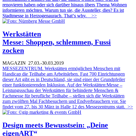
renovieren haben oder sich darüber hinaus übers Thema Wohnen
informieren möchten. Warum tun sie, die Aussteller, dies? Es ist
Stadtmesse in Herzogenaurach. That‘s why.
>>
Werkstätten
Messe: Shoppen, schlemmen, Fussi
zocken
MAGAZIN
27.03.-30.03.2019
MESSEZENTRUM. Werkstätten ermöglichen Menschen mit
Handicap die Teilhabe am Arbeitsleben. Fast 700 Einrichtungen
dieser Art gibt es in Deutschland, sie sind einer der Grundpfeiler
einer funktionierenden Inklusion. Auf der Werkstätten:Messe –
Leistungssschau der Werkstätten für behinderte Menschen &
Fachmesse für berufliche Teilhabe – stellen sich die Werkstätten
zum zwölften Mal Fachbesuchern und Endverbrauchern vor. Sie
findet vom 27. bis 30 März in Halle 12 des Messezentrums statt.
>>
Design meets Bewusstsein: „Deine
eigenART“