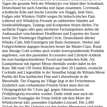
Tagen die gesamte Welt des Whisk(e)ys von Irland über Schottland,
Deutschland bis nach Amerika und Japan zusammen. Livemusik,
schottische Kilts und irische Gerichte wie Haggis, Irish Stew,
Fudges oder Whiskey-Trüffel sorgen für britisch-irisches Flair,
während sich Whisk(e)y-Freunde an zahlreichen Ständen auf
Sonderabfüllungen, Tastings und Kostproben freuen dürfen. Für
sachliche Fragen oder ganz nüchterne Fachsimpeleien stehen die
Ambassadors verschiedener Destillerien und Experten der Szene
bereit. Der Nürnberger Highland Circle, Deutschlands ältester
Whisky-Club, hilft Einsteigern mit Basic-Seminaren. Streber und
Fortgeschrittene dagegen besuchen besser die Master-Class. Rund
ums flüssige Gold werden auch wieder korrespondierende Produkte
angeboten, von den passenden Accessoires und Lifestyle-Artikeln
bis zum handgeschneiderten Tweed und modischen Kilts. Als
Gastspirituose mit eigener Messe ebenfalls wieder dabei ist der
Rum. Mit rund 150 Sorten R(h)um aus über 20 Ländern, exotische
Cocktails und Liegestühle in der Strandbar bringt die R(h)um-Messe
Pueblo del Ron karibisches Flair und Lebensfreude in die
Messehalle. Der Eingang ins Village liegt in der Freizeitmesse.
Zusätzlich zum vorhandenen Freizeit-Ticket muss dort ein
Übergangsticket für 5 Euro ggf. gegen Altersnachweis
(Volljährigkeit) erworben werden. Dafür erhält man auch ein
Glencairn Nosingglas der Firma Stölzle mit dem Motiv der
Whiskymesse inkl. passenden Glashalter-Lenyard. Die 2.400
Tickets für das Pre-Opening vor den beiden Messetagen sind leider