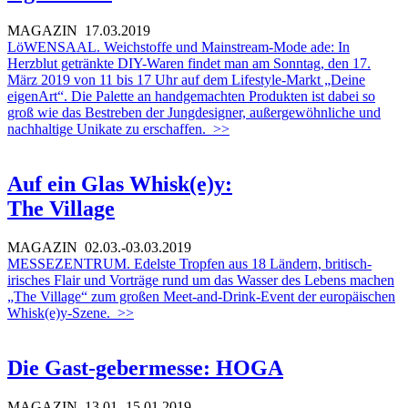
MAGAZIN
17.03.2019
LöWENSAAL. Weichstoffe und Mainstream-Mode ade: In
Herzblut getränkte DIY-Waren findet man am Sonntag, den 17.
März 2019 von 11 bis 17 Uhr auf dem Lifestyle-Markt „Deine
eigenArt“. Die Palette an handgemachten Produkten ist dabei so
groß wie das Bestreben der Jungdesigner, außergewöhnliche und
nachhaltige Unikate zu erschaffen.
>>
Auf ein Glas Whisk(e)y:
The Village
MAGAZIN
02.03.-03.03.2019
MESSEZENTRUM. Edelste Tropfen aus 18 Ländern, britisch-
irisches Flair und Vorträge rund um das Wasser des Lebens machen
„The Village“ zum großen Meet-and-Drink-Event der europäischen
Whisk(e)y-Szene.
>>
Die Gast-gebermesse: HOGA
MAGAZIN
13.01.-15.01.2019