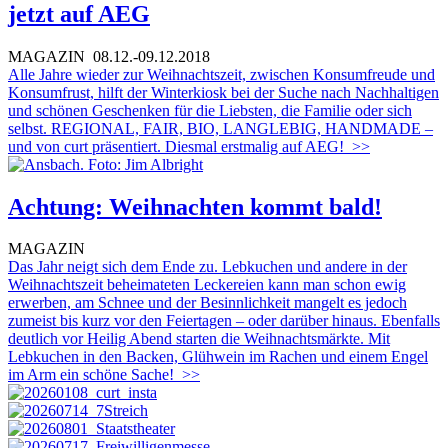
jetzt auf AEG
MAGAZIN
08.12.-09.12.2018
Alle Jahre wieder zur Weihnachtszeit, zwischen Konsumfreude und
Konsumfrust, hilft der Winterkiosk bei der Suche nach Nachhaltigen
und schönen Geschenken für die Liebsten, die Familie oder sich
selbst. REGIONAL, FAIR, BIO, LANGLEBIG, HANDMADE –
und von curt präsentiert. Diesmal erstmalig auf AEG!
>>
Achtung: Weihnachten kommt bald!
MAGAZIN
Das Jahr neigt sich dem Ende zu. Lebkuchen und andere in der
Weihnachtszeit beheimateten Leckereien kann man schon ewig
erwerben, am Schnee und der Besinnlichkeit mangelt es jedoch
zumeist bis kurz vor den Feiertagen – oder darüber hinaus. Ebenfalls
deutlich vor Heilig Abend starten die Weihnachtsmärkte. Mit
Lebkuchen in den Backen, Glühwein im Rachen und einem Engel
im Arm ein schöne Sache!
>>