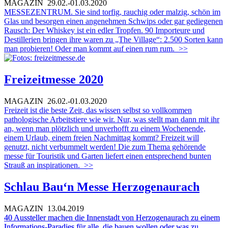
MAGAZIN
29.02.-01.03.2020
MESSEZENTRUM. Sie sind torfig, rauchig oder malzig, schön im
Glas und besorgen einen angenehmen Schwips oder gar gediegenen
Rausch: Der Whiskey ist ein edler Tropfen. 90 Importeure und
Destillerien bringen ihre waren zu „The Village“: 2.500 Sorten kann
man probieren! Oder man kommt auf einen rum rum.
>>
Freizeitmesse 2020
MAGAZIN
26.02.-01.03.2020
Freizeit ist die beste Zeit, das wissen selbst so vollkommen
pathologische Arbeitstiere wie wir. Nur, was stellt man dann mit ihr
an, wenn man plötzlich und unverhofft zu einem Wochenende,
einem Urlaub, einem freien Nachmittag kommt? Freizeit will
genutzt, nicht verbummelt werden! Die zum Thema gehörende
messe für Touristik und Garten liefert einen entsprechend bunten
Strauß an inspirationen.
>>
Schlau Bau‘n Messe Herzogenaurach
MAGAZIN
13.04.2019
40 Aussteller machen die Innenstadt von Herzogenaurach zu einem
Informations-Paradies für alle, die bauen wollen oder was zu