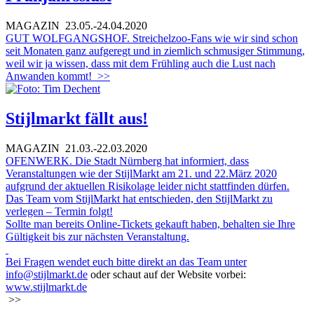
MAGAZIN
23.05.-24.04.2020
GUT WOLFGANGSHOF. Streichelzoo-Fans wie wir sind schon
seit Monaten ganz aufgeregt und in ziemlich schmusiger Stimmung,
weil wir ja wissen, dass mit dem Frühling auch die Lust nach
Anwanden kommt!
>>
Stijlmarkt fällt aus!
MAGAZIN
21.03.-22.03.2020
OFENWERK. Die Stadt Nürnberg hat informiert, dass
Veranstaltungen wie der StijlMarkt am 21. und 22.März 2020
aufgrund der aktuellen Risikolage leider nicht stattfinden dürfen.
Das Team vom StijlMarkt hat entschieden, den StijlMarkt zu
verlegen – Termin folgt!
Sollte man bereits Online-Tickets gekauft haben, behalten sie Ihre
Gültigkeit bis zur nächsten Veranstaltung.
Bei Fragen wendet euch bitte direkt an das Team unter
info@stijlmarkt.de
oder schaut auf der Website vorbei:
www.stijlmarkt.de
>>