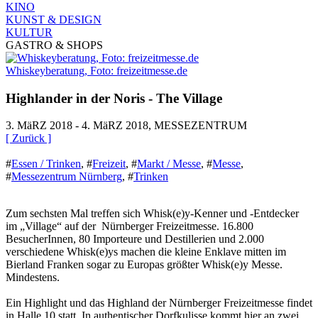
KINO
KUNST & DESIGN
KULTUR
GASTRO & SHOPS
Whiskeyberatung, Foto: freizeitmesse.de
Highlander in der Noris - The Village
3. MäRZ 2018 - 4. MäRZ 2018, MESSEZENTRUM
[ Zurück ]
#
Essen / Trinken
,
#
Freizeit
,
#
Markt / Messe
,
#
Messe
,
#
Messezentrum Nürnberg
,
#
Trinken
Zum sechsten Mal treffen sich Whisk(e)y-Kenner und -Entdecker
im „Village“ auf der Nürnberger Freizeitmesse. 16.800
BesucherInnen, 80 Importeure und Destillerien und 2.000
verschiedene Whisk(e)ys machen die kleine Enklave mitten im
Bierland Franken sogar zu Europas größter Whisk(e)y Messe.
Mindestens.
Ein Highlight und das Highland der Nürnberger Freizeitmesse findet
in Halle 10 statt. In authentischer Dorfkulisse kommt hier an zwei