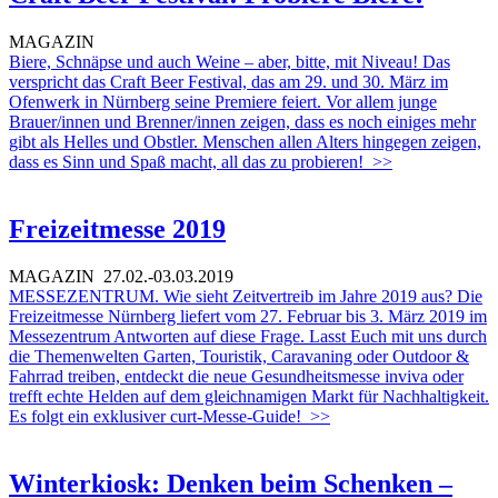
MAGAZIN
Biere, Schnäpse und auch Weine – aber, bitte, mit Niveau! Das
verspricht das Craft Beer Festival, das am 29. und 30. März im
Ofenwerk in Nürnberg seine Premiere feiert. Vor allem junge
Brauer/innen und Brenner/innen zeigen, dass es noch einiges mehr
gibt als Helles und Obstler. Menschen allen Alters hingegen zeigen,
dass es Sinn und Spaß macht, all das zu probieren!
>>
Freizeitmesse 2019
MAGAZIN
27.02.-03.03.2019
MESSEZENTRUM. Wie sieht Zeitvertreib im Jahre 2019 aus? Die
Freizeitmesse Nürnberg liefert vom 27. Februar bis 3. März 2019 im
Messezentrum Antworten auf diese Frage. Lasst Euch mit uns durch
die Themenwelten Garten, Touristik, Caravaning oder Outdoor &
Fahrrad treiben, entdeckt die neue Gesundheitsmesse inviva oder
trefft echte Helden auf dem gleichnamigen Markt für Nachhaltigkeit.
Es folgt ein exklusiver curt-Messe-Guide!
>>
Winterkiosk: Denken beim Schenken –