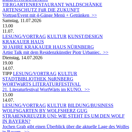
TIERGARTEN­RESTAURANT WALDSCHÄNKE
ARTENSCHUTZ FüR DIE ZUKUNFT
Vortrag/Event mit 4-Gänge Menü + Getränken >>
Samstag, 11.07.2026
13.00
11.07.
LESUNG/VORTRAG
KULTUR
KUNST/DESIGN
KRAKAUER HAUS
30 JAHRE KRAKAUER HAUS NÜRNBERG
Artist Talk mit dem Residenzkünstler Piotr Urbaniec. >>
Dienstag, 14.07.2026
19.00
14.07.
TIPP
LESUNG/VORTRAG
KULTUR
STADTBIBLIOTHEK NüRNBERG
WORTWäRTS LITERATURFESTIVAL
21. Literaturfestival WortWärts im KUNO. >>
15.00
14.07.
LESUNG/VORTRAG
KULTUR
BILDUNG/BUSINESS
WOLFSGARTEN BY WOLFSHERZ GUG
STRAßENKREUZER UNI: WIE STEHT ES UM DEN WOLF
IN BAYERN?
Jochen Grab gibt einen Überblick über die aktuelle Lage des Wolfes
in Bayern. >>