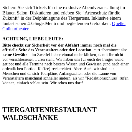
Sichern Sie sich Tickets für eine exklusive Abendveranstaltung im
Blauen Salon. Diskutieren und erleben Sie "Artenschutz für die
Zukunft" in der Delphinlagune des Tiergartens. Inklusive einem
fantastischen 4-Gänge-Menü und begleitenden Getränken.
Quelle:
Culinartheater
ACHTUNG, LIEBE LEUTE:
Bitte checkt zur Sicherheit vor der Abfahrt immer noch mal die
offizielle Seite des Veranstalters oder der Location.
curt übernimmt also
keine Gewähr
– im Zweifel lieber einmal mehr klicken, damit ihr nicht
vor verschlossenen Türen steht. Wir haben uns für euch die Finger wund
getippt und alle Termine nach bestem Wissen und Gewissen (und nach einer
ordentlichen Portion Kaffee) recherchiert. Aber: Auch wir sind nur
Menschen und da sich Tourpläne, Anfangszeiten oder die Laune von
Veranstaltern manchmal schneller ändern, als wir "Redaktionsschluss" rufen
können, einfach schlau sein. Wir sehen uns dort!
TIERGARTEN­RESTAURANT
WALDSCHÄNKE