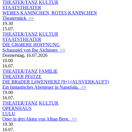
THEATER/TANZ
KULTUR
STAATSTHEATER
WEIßES KANINCHEN, ROTES KANINCHEN
Theaterstück >>
19.30
15.07.
THEATER/TANZ
KULTUR
STAATSTHEATER
DIE GRößERE HOFFNUNG
Schauspiel von Ilse Aichinger >>
Donnerstag, 16.07.2026
10.00
16.07.
THEATER/TANZ
FAMILIE
THEATER PFüTZE
DIE BRüDER LöWENHERZ [9+] (AUSVERKAUFT)
Ein fantastisches Abenteuer in Nangijala. >>
19.00
16.07.
THEATER/TANZ
KULTUR
OPERNHAUS
LULU
Oper in drei Akten von Alban Berg. >>
19.30
16.07.