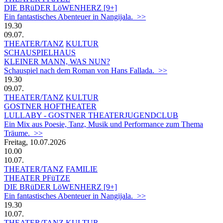
DIE BRüDER LöWENHERZ [9+]
Ein fantastisches Abenteuer in Nangijala. >>
19.30
09.07.
THEATER/TANZ
KULTUR
SCHAUSPIELHAUS
KLEINER MANN, WAS NUN?
Schauspiel nach dem Roman von Hans Fallada. >>
19.30
09.07.
THEATER/TANZ
KULTUR
GOSTNER HOFTHEATER
LULLABY - GOSTNER THEATERJUGENDCLUB
Ein Mix aus Poesie, Tanz, Musik und Performance zum Thema
Träume. >>
Freitag, 10.07.2026
10.00
10.07.
THEATER/TANZ
FAMILIE
THEATER PFüTZE
DIE BRüDER LöWENHERZ [9+]
Ein fantastisches Abenteuer in Nangijala. >>
19.30
10.07.
THEATER/TANZ
KULTUR