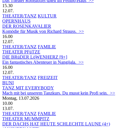
Das Theater Rootslöffel spielt im Fembo-Haus >>
15.30
12.07.
THEATER/TANZ
KULTUR
OPERNHAUS
DER ROSENKAVALIER
Komödie für Musik von Richard Strauss. >>
16.00
12.07.
THEATER/TANZ
FAMILIE
THEATER PFüTZE
DIE BRüDER LöWENHERZ [9+]
Ein fantastisches Abenteuer in Nangijala. >>
16.00
12.07.
THEATER/TANZ
FREIZEIT
BUNI
TANZ MIT EVERYBODY
Mach mit bei unserem Tanzkurs. Du musst kein Profi sein. >>
Montag, 13.07.2026
10.00
13.07.
THEATER/TANZ
FAMILIE
THEATER MUMMPITZ
DER DACHS HAT HEUTE SCHLECHTE LAUNE (4+)