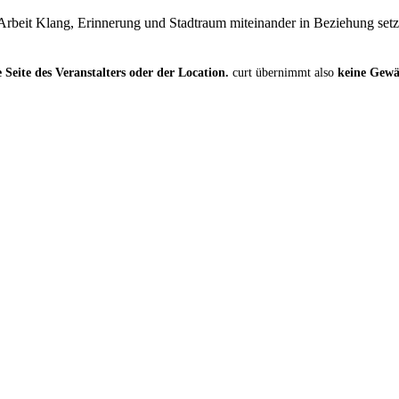
e Arbeit Klang, Erinnerung und Stadtraum miteinander in Beziehung setz
 Seite des Veranstalters oder der Location.
curt übernimmt also
keine Gew