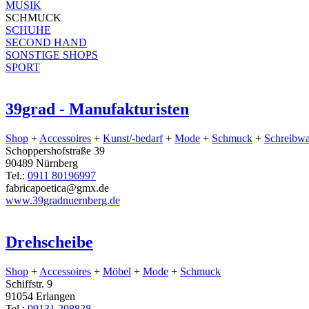
MUSIK
SCHMUCK
SCHUHE
SECOND HAND
SONSTIGE SHOPS
SPORT
39grad - Manufakturisten
Shop
+
Accessoires
+
Kunst/-bedarf
+
Mode
+
Schmuck
+
Schreibw
Schoppershofstraße 39
90489 Nürnberg
Tel.:
0911 80196997
fabricapoetica@gmx.de
www.39gradnuernberg.de
Drehscheibe
Shop
+
Accessoires
+
Möbel
+
Mode
+
Schmuck
Schiffstr. 9
91054 Erlangen
Tel.:
09131 208828