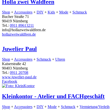
Holla zwei Waldfeen
Shop
+
Accessoires
+
DIY
+
Kids
+
Mode
+
Schmuck
Bucher Straße 71
90419 Nürnberg
Tel.:
0911 89613211
info@hollazweiwaldfeen.de
hollazweiwaldfeen.de
Juwelier Paul
Shop
+
Accessoires
+
Schmuck
+
Uhren
Kaiserstraße 42
90403 Nürnberg
Tel.:
0911 20708
www.juwelier-paul.de
Facebook
Kleinkontor - Atelier und FACHgeschäft
Shop
+
Accessoires
+
DIY
+
Mode
+
Schmuck
+
Vermietung/Verleih