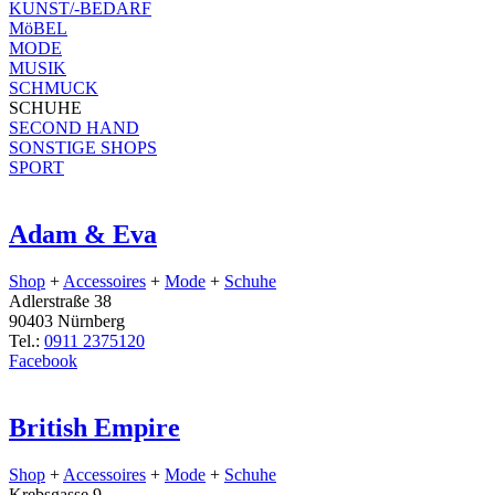
KUNST/-BEDARF
MöBEL
MODE
MUSIK
SCHMUCK
SCHUHE
SECOND HAND
SONSTIGE SHOPS
SPORT
Adam & Eva
Shop
+
Accessoires
+
Mode
+
Schuhe
Adlerstraße 38
90403 Nürnberg
Tel.:
0911 2375120
Facebook
British Empire
Shop
+
Accessoires
+
Mode
+
Schuhe
Krebsgasse 9