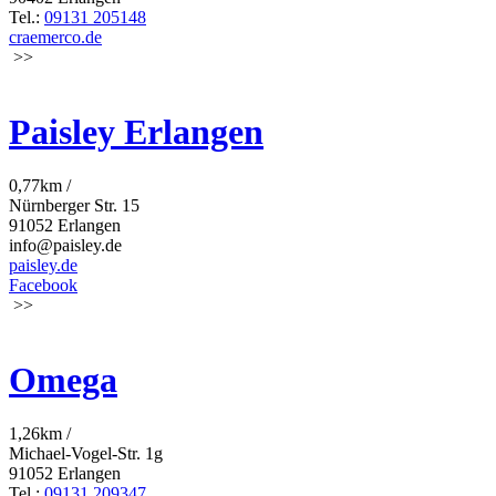
Tel.:
09131 205148
craemerco.de
>>
Paisley Erlangen
0,77km /
Nürnberger Str. 15
91052 Erlangen
info@paisley.de
paisley.de
Facebook
>>
Omega
1,26km /
Michael-Vogel-Str. 1g
91052 Erlangen
Tel.:
09131 209347