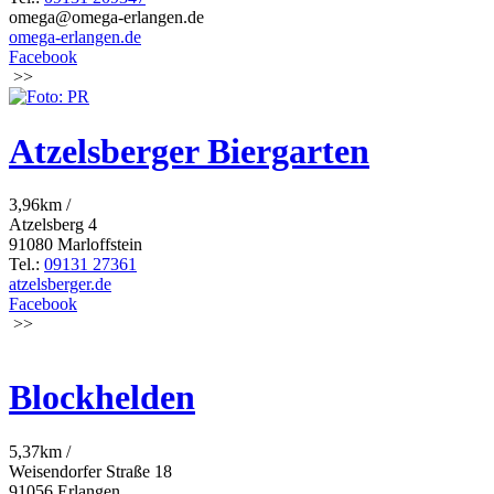
omega@omega-erlangen.de
omega-erlangen.de
Facebook
>>
Atzelsberger Biergarten
3,96km /
Atzelsberg 4
91080 Marloffstein
Tel.:
09131 27361
atzelsberger.de
Facebook
>>
Blockhelden
5,37km /
Weisendorfer Straße 18
91056 Erlangen