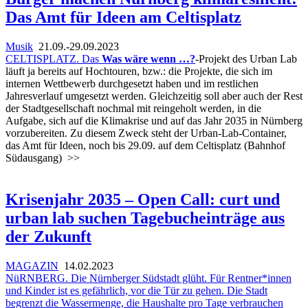
Das Amt für Ideen am Celtisplatz
Musik
21.09.-29.09.2023
CELTISPLATZ. Das
Was wäre wenn …?
-Projekt des Urban Lab
läuft ja bereits auf Hochtouren, bzw.: die Projekte, die sich im
internen Wettbewerb durchgesetzt haben und im restlichen
Jahresverlauf umgesetzt werden. Gleichzeitig soll aber auch der Rest
der Stadtgesellschaft nochmal mit reingeholt werden, in die
Aufgabe, sich auf die Klimakrise und auf das Jahr 2035 in Nürnberg
vorzubereiten. Zu diesem Zweck steht der Urban-Lab-Container,
das Amt für Ideen, noch bis 29.09. auf dem Celtisplatz (Bahnhof
Südausgang)
>>
Krisenjahr 2035 – Open Call: curt und
urban lab suchen Tagebucheinträge aus
der Zukunft
MAGAZIN
14.02.2023
NüRNBERG. Die Nürnberger Südstadt glüht. Für Rentner*innen
und Kinder ist es gefährlich, vor die Tür zu gehen. Die Stadt
begrenzt die Wassermenge, die Haushalte pro Tage verbrauchen