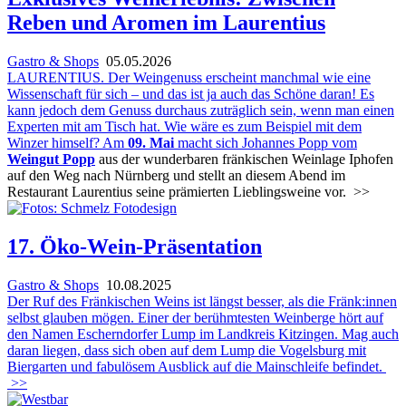
Reben und Aromen im Laurentius
Gastro & Shops
05.05.2026
LAURENTIUS. Der Weingenuss erscheint manchmal wie eine
Wissenschaft für sich – und das ist ja auch das Schöne daran! Es
kann jedoch dem Genuss durchaus zuträglich sein, wenn man einen
Experten mit am Tisch hat. Wie wäre es zum Beispiel mit dem
Winzer himself? Am
09. Mai
macht sich Johannes Popp vom
Weingut Popp
aus der wunderbaren fränkischen Weinlage Iphofen
auf den Weg nach Nürnberg und stellt an diesem Abend im
Restaurant Laurentius seine prämierten Lieblingsweine vor.
>>
17. Öko-Wein-Präsentation
Gastro & Shops
10.08.2025
Der Ruf des Fränkischen Weins ist längst besser, als die Fränk:innen
selbst glauben mögen. Einer der berühmtesten Weinberge hört auf
den Namen Escherndorfer Lump im Landkreis Kitzingen. Mag auch
daran liegen, dass sich oben auf dem Lump die Vogelsburg mit
Biergarten und fabulösem Ausblick auf die Mainschleife befindet.
>>